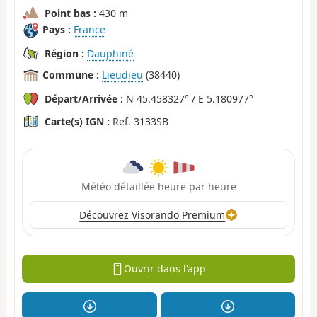
Point bas :
430 m
Pays :
France
Région :
Dauphiné
Commune :
Lieudieu
(38440)
Départ/Arrivée :
N 45.458327° / E 5.180977°
Carte(s) IGN :
Ref. 3133SB
Météo détaillée heure par heure
Découvrez Visorando Premium
Ouvrir dans l'app