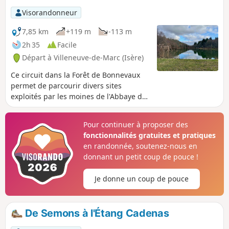
Visorandonneur
7,85 km
+119 m
-113 m
2h 35
Facile
Départ à Villeneuve-de-Marc (Isère)
Ce circuit dans la Forêt de Bonnevaux
permet de parcourir divers sites
exploités par les moines de l'Abbaye de
Bonnevaux, monastère cistercien
aujourd'hui disparu. Un balisage
Pour continuer à proposer des
spécifique mentionne, par une
fonctionnalités gratuites et pratiques
numérotation, les sites décrits dans une
en randonnée, soutenez-nous en
brochure.
donnant un petit coup de pouce !
Je donne un coup de pouce
De Semons à l'Étang Cadenas