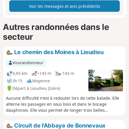
Voir les messages et avis précédents
Autres randonnées dans le
secteur
Le chemin des Moines à Lieudieu
Visorandonneur
9,93 km
+143 m
-143 m
3h 15
Moyenne
Départ à Lieudieu (Isère)
Aucune difficulté n'est à redouter lors de cette balade. Elle
alterne les passages en sous bois et dans le bocage
dauphinois. Elle vous permet de longer trois belles
demeures : la maison forte de Cazeneuve, le château de
Bonnevaux et le château Avril (ou d'Arzay), ainsi que
Circuit de l'Abbaye de Bonnevaux
quelques étangs.