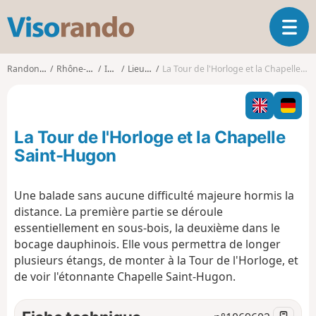
V
O
i
u
s
v
o
Randonnées
Rhône-Alpes
Isère
Lieudieu
La Tour de l'Horloge et la Chapelle Saint-Hugon
r
r
i
a
r
n
l
d
La Tour de l'Horloge et la Chapelle
a
o
n
Saint-Hugon
a
v
Une balade sans aucune difficulté majeure hormis la
i
distance. La première partie se déroule
g
a
essentiellement en sous-bois, la deuxième dans le
t
bocage dauphinois. Elle vous permettra de longer
i
plusieurs étangs, de monter à la Tour de l'Horloge, et
o
de voir l'étonnante Chapelle Saint-Hugon.
n