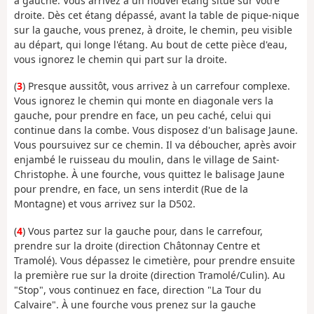
à gauche. Vous arrivez à un nouvel étang situé sur votre
droite. Dès cet étang dépassé, avant la table de pique-nique
sur la gauche, vous prenez, à droite, le chemin, peu visible
au départ, qui longe l'étang. Au bout de cette pièce d'eau,
vous ignorez le chemin qui part sur la droite.
(
3
) Presque aussitôt, vous arrivez à un carrefour complexe.
Vous ignorez le chemin qui monte en diagonale vers la
gauche, pour prendre en face, un peu caché, celui qui
continue dans la combe. Vous disposez d'un balisage Jaune.
Vous poursuivez sur ce chemin. Il va déboucher, après avoir
enjambé le ruisseau du moulin, dans le village de Saint-
Christophe. À une fourche, vous quittez le balisage Jaune
pour prendre, en face, un sens interdit (Rue de la
Montagne) et vous arrivez sur la D502.
(
4
) Vous partez sur la gauche pour, dans le carrefour,
prendre sur la droite (direction Châtonnay Centre et
Tramolé). Vous dépassez le cimetière, pour prendre ensuite
la première rue sur la droite (direction Tramolé/Culin). Au
"Stop", vous continuez en face, direction "La Tour du
Calvaire". À une fourche vous prenez sur la gauche