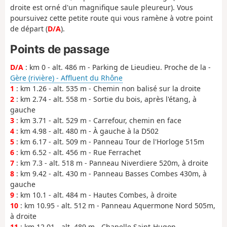
droite est orné d'un magnifique saule pleureur). Vous
poursuivez cette petite route qui vous ramène à votre point
de départ (
D/A
).
Points de passage
D/A
: km 0 - alt. 486 m - Parking de Lieudieu. Proche de la -
Gère (rivière) - Affluent du Rhône
1
: km 1.26 - alt. 535 m - Chemin non balisé sur la droite
2
: km 2.74 - alt. 558 m - Sortie du bois, après l'étang, à
gauche
3
: km 3.71 - alt. 529 m - Carrefour, chemin en face
4
: km 4.98 - alt. 480 m - À gauche à la D502
5
: km 6.17 - alt. 509 m - Panneau Tour de l'Horloge 515m
6
: km 6.52 - alt. 456 m - Rue Ferrachet
7
: km 7.3 - alt. 518 m - Panneau Niverdiere 520m, à droite
8
: km 9.42 - alt. 430 m - Panneau Basses Combes 430m, à
gauche
9
: km 10.1 - alt. 484 m - Hautes Combes, à droite
10
: km 10.95 - alt. 512 m - Panneau Aquermone Nord 505m,
à droite
11
: km 12.01 - alt. 489 m - Chapelle Saint-Hugon