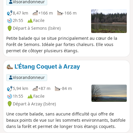
Visorandonneur
8,47 km
+166 m
-166 m
2h 55
Facile
Départ à Semons (Isère)
Petite balade qui se situe principalement au cœur de la
Forêt de Semons. Idéale par fortes chaleurs. Elle vous
permet de côtoyer plusieurs étangs.
L'Étang Coquet à Arzay
Visorandonneur
5,94 km
+87 m
-84 m
1h 55
Facile
Départ à Arzay (Isère)
Une courte balade, sans aucune difficulté qui offre de
beaux points de vue sur les sommets environnants, batifole
dans la forêt et permet de longer trois étangs coquets.