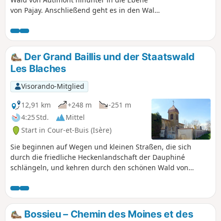
von Pajay. Anschließend geht es in den Wald
von Les Burettes und zurück nach Pajay.
Besonderheit beim Abstieg vor der Ebene:
ein Kreuz aus dem Jahr 1840 an der Ecke
eines Hauses an der Kreuzung von Serclier.
Der Grand Baillis und der Staatswald
Schöner Blick auf das Chartreuse-Massiv
Les Blaches
beim Durchqueren der Ebene. Angenehme
Wanderung dank der abwechslungsreichen
Visorando-Mitglied
Landschaften: Wald, Teiche usw. AN ALLE
WANDERER (SES), DIE MEINE
12,91 km
+248 m
-251 m
WANDERROUTEN BEWÄLTIGEN: Ihr könnt
4:25 Std.
Mittel
Fotos hochladen und dabei den Standort auf
Start in Cour-et-Buis (Isère)
der Route angeben.
Sie beginnen auf Wegen und kleinen Straßen, die sich
durch die friedliche Heckenlandschaft der Dauphiné
schlängeln, und kehren durch den schönen Wald von
Blaches zurück. Auf dieser Wanderung gibt es keine
nennenswerten Schwierigkeiten.
Bossieu – Chemin des Moines et des