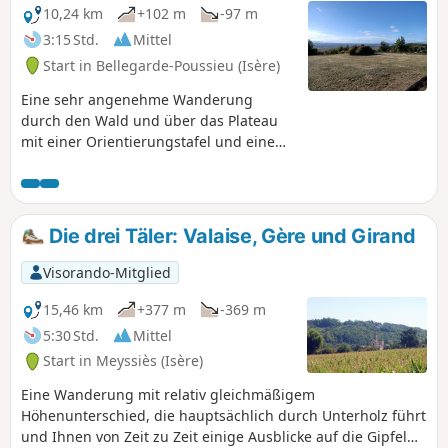
10,24 km
+102 m
-97 m
3:15 Std.
Mittel
Start in Bellegarde-Poussieu (Isère)
Eine sehr angenehme Wanderung
durch den Wald und über das Plateau
mit einer Orientierungstafel und einem
Panoramablick, der vom Pilat-Massiv
über den Vercors und das Rhonetal bis
zu den Savoyer Alpen reicht. Achtung,
da fast die Hälfte der Strecke auf einem
Die drei Täler: Valaise, Gère und Girand
Waldweg verläuft, ist es besser, diese
Wanderung nicht bei Regenwetter und
Visorando-Mitglied
auch einige Tage danach zu
unternehmen.
15,46 km
+377 m
-369 m
5:30 Std.
Mittel
Start in Meyssiès (Isère)
Eine Wanderung mit relativ gleichmäßigem
Höhenunterschied, die hauptsächlich durch Unterholz führt
und Ihnen von Zeit zu Zeit einige Ausblicke auf die Gipfel