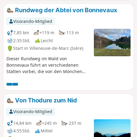
Sommer unternommen werden sollte, wenn La Gère
aufgrund der Furt wenig Wasser führt.
Rundweg der Abtei von Bonnevaux
Visorando-Mitglied
7,85 km
+119 m
-113 m
2:35 Std.
Leicht
Start in Villeneuve-de-Marc (Isère)
Dieser Rundweg im Wald von
Bonnevaux führt an verschiedenen
Stätten vorbei, die von den Mönchen
der Abtei von Bonnevaux, einem heute
nicht mehr existierenden
Zisterzienserkloster, bewirtschaftet
wurden. Eine spezielle Beschilderung
Von Thodure zum Nid
verweist mittels Nummerierung auf die
in einer Broschüre beschriebenen
Visorando-Mitglied
Stätten.
14,84 km
+245 m
-237 m
4:55 Std.
Mittel