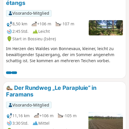
étangs
Visorando-Mitglied
8,50 km
+106 m
-107 m
2:45 Std.
Leicht
Start in Bossieu (Isère)
Im Herzen des Waldes von Bonnevaux, kleiner, leicht zu
bewältigender Spaziergang, der im Sommer angenehm
schattig ist. Sie kommen an mehreren Teichen vorbei.
Der Rundweg „Le Parapluie” in
Faramans
Visorando-Mitglied
11,16 km
+106 m
-105 m
3:30 Std.
Mittel