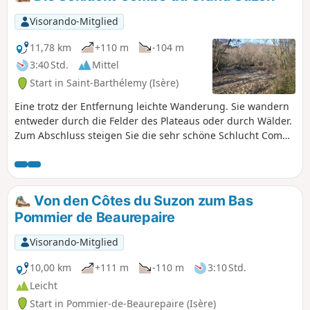
und den Alpen im Hintergrund. Was das
Kulturerbe betrifft, so prägen die
Visorando-Mitglied
Kapelle von La Salette, das Kloster von
Surieu und die Überquerung der
11,78 km
+110 m
-104 m
Hochgeschwindigkeitsstrecke zwischen
3:40 Std.
Mittel
Paris, Lyon und Marseille die Route.
Start in Saint-Barthélemy (Isère)
Eine trotz der Entfernung leichte Wanderung. Sie wandern
entweder durch die Felder des Plateaus oder durch Wälder.
Zum Abschluss steigen Sie die sehr schöne Schlucht Combe
du Grand Suzon hinab. Der Bach ist oft ausgetrocknet,
aber... nicht immer! Bei klarem Wetter können Sie einige
schöne Ausblicke auf die umliegenden Gipfel genießen.
Von den Côtes du Suzon zum Bas
Pommier de Beaurepaire
Visorando-Mitglied
10,00 km
+111 m
-110 m
3:10 Std.
Leicht
Start in Pommier-de-Beaurepaire (Isère)