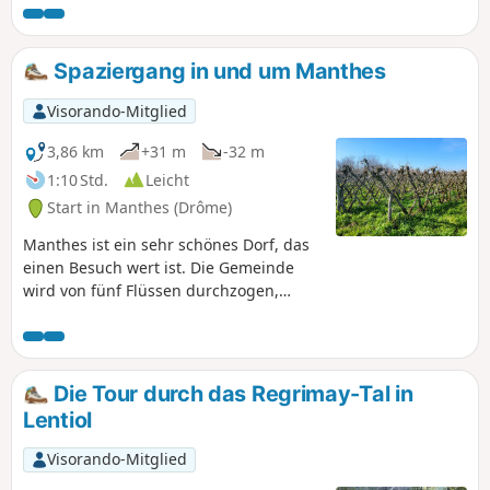
der von einem Schüler des Postboten Cheval angelegt
wurde, das Château du Double besichtigen und ein Rätsel
lösen.
Spaziergang in und um Manthes
Visorando-Mitglied
3,86 km
+31 m
-32 m
1:10 Std.
Leicht
Start in Manthes (Drôme)
Manthes ist ein sehr schönes Dorf, das
einen Besuch wert ist. Die Gemeinde
wird von fünf Flüssen durchzogen,
darunter die Veuse, die im Dorf
entspringt. Teiche, eine Fischzucht, eine
Kirche und ihr Priorat aus dem 11.
Jahrhundert, in dem einst sechs
Die Tour durch das Regrimay-Tal in
Mönche lebten, sowie ein zentraler Platz
Lentiol
neben schönen Wasserflächen. Also,
haltet die Augen offen und seid
Visorando-Mitglied
neugierig, denn dieses Dorf hat wie