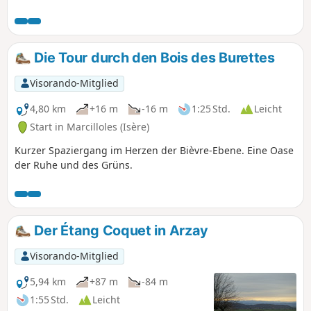
bietet.
Die Tour durch den Bois des Burettes
Visorando-Mitglied
4,80 km
+16 m
-16 m
1:25 Std.
Leicht
Start in Marcilloles (Isère)
Kurzer Spaziergang im Herzen der Bièvre-Ebene. Eine Oase
der Ruhe und des Grüns.
Der Étang Coquet in Arzay
Visorando-Mitglied
5,94 km
+87 m
-84 m
1:55 Std.
Leicht