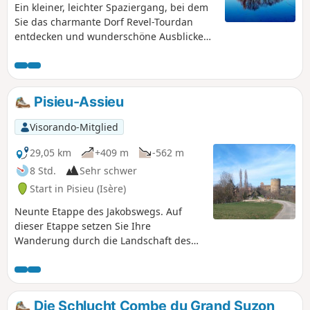
Ein kleiner, leichter Spaziergang, bei dem
Sie das charmante Dorf Revel-Tourdan
entdecken und wunderschöne Ausblicke
genießen können.
Pisieu-Assieu
Visorando-Mitglied
29,05 km
+409 m
-562 m
8 Std.
Sehr schwer
Start in Pisieu (Isère)
Neunte Etappe des Jakobswegs. Auf
dieser Etappe setzen Sie Ihre
Wanderung durch die Landschaft des
Departements Isère fort. Zwischen
kleinen Landstraßen und Waldwegen
bietet der Weg schöne, offene
Landschaften mit dem Zentralmassiv
Die Schlucht Combe du Grand Suzon