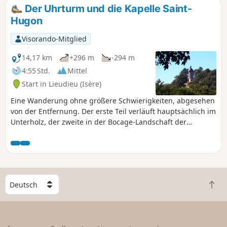
Der Uhrturm und die Kapelle Saint-
Hugon
Visorando-Mitglied
14,17 km
+296 m
-294 m
4:55 Std.
Mittel
Start in Lieudieu (Isère)
Eine Wanderung ohne größere Schwierigkeiten, abgesehen
von der Entfernung. Der erste Teil verläuft hauptsächlich im
Unterholz, der zweite in der Bocage-Landschaft der
Dauphiné. Sie führt Sie an mehreren Teichen vorbei, hinauf
zum Uhrturm und zur beeindruckenden Kapelle Saint-
Hugon.
W
Z
ä
u
h
r
l
ü
e