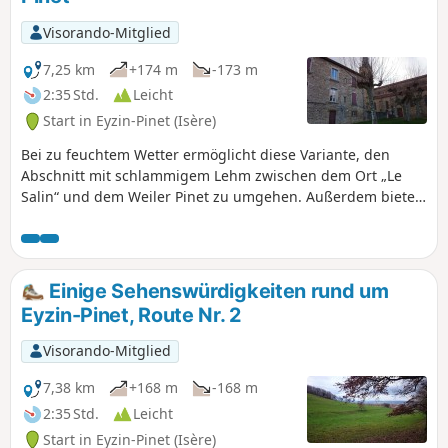
gut vor der Sonne geschützten Weg
entlang der Moräne zurück. Unterwegs
Visorando-Mitglied
können Sie das Château du Double
bewundern.
7,25 km
+174 m
-173 m
2:35 Std.
Leicht
Start in Eyzin-Pinet (Isère)
Bei zu feuchtem Wetter ermöglicht diese Variante, den
Abschnitt mit schlammigem Lehm zwischen dem Ort „Le
Salin“ und dem Weiler Pinet zu umgehen. Außerdem bietet
sie einen Blick auf einen Teil des Schlosses von Montfort.
Einige Sehenswürdigkeiten rund um
Eyzin-Pinet, Route Nr. 2
Visorando-Mitglied
7,38 km
+168 m
-168 m
2:35 Std.
Leicht
Start in Eyzin-Pinet (Isère)