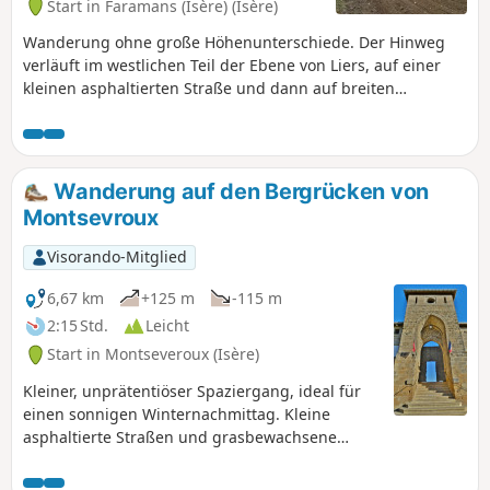
Start in Faramans (Isère) (Isère)
Wanderung ohne große Höhenunterschiede. Der Hinweg
verläuft im westlichen Teil der Ebene von Liers, auf einer
kleinen asphaltierten Straße und dann auf breiten
Schotterwegen. Der Rückweg folgt dem Kamm der
bewaldeten Moräne von Faramans.
Wanderung auf den Bergrücken von
Montsevroux
Visorando-Mitglied
6,67 km
+125 m
-115 m
2:15 Std.
Leicht
Start in Montseveroux (Isère)
Kleiner, unprätentiöser Spaziergang, ideal für
einen sonnigen Winternachmittag. Kleine
asphaltierte Straßen und grasbewachsene
Wege, die sehr nass oder sogar schlammig sein
können. Weites 360°-Panorama mit Blick auf das