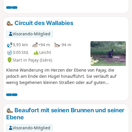
mit dem Fahrrad oder zu Fuß. AN ALLE WANDERER (SES),
DIE MEINE WANDERUNGEN UNTERNEHMEN: Sie können
Fotos einstellen und den Standort auf der Strecke angeben.
Circuit des Wallabies
Visorando-Mitglied
9,95 km
+94 m
-94 m
3:05 Std.
Leicht
Start in Pajay (Isère)
Kleine Wanderung im Herzen der Ebene von Pajay, die
jedoch am Ende den Hügel hinaufführt. Sie verläuft auf
wenig begehenen kleinen Straßen oder auf guten
Schotterwegen.
Beaufort mit seinen Brunnen und seiner
Ebene
Visorando-Mitglied