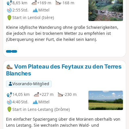
viele andere eine lange Geschichte. An
8,65 km
+169 m
-168 m
alle Wanderer, die meine Wanderrouten
2:55 Std.
Mittel
erkunden: Ihr könnt Fotos hochladen
Start in Lentiol (Isère)
und dabei den Standort auf der Route
angeben.
Kleine idyllische Wanderung ohne große Schwierigkeiten,
die jedoch nur bei trockenem Wetter zu empfehlen ist
(Überquerung einer Furt, die heikel sein kann).
Vom Plateau des Feytaux zu den Terres
Blanches
Visorando-Mitglied
14,05 km
+227 m
-230 m
4:40 Std.
Mittel
Start in Lens-Lestang (Drôme)
Ein einfacher Spaziergang über die Moränen oberhalb von
Lens Lestang. Sie wechseln zwischen Wald- und