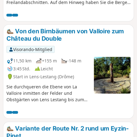
Freilandabschnitten. Auf dem Hinweg haben Sie die Berge
des Pilat, der Ardèche und die Ebene von Beaurepaire im
Blick. Auf dem Rückweg können Sie, wenn Sie sich
umdrehen, die Gipfel des Vercors, der Alpen, der
Chartreuse und den Mont Blanc bewundern (wenn das
Von den Birnbäumen von Valloire zum
Wetter es zulässt...).
Château du Double
Visorando-Mitglied
11,50 km
+155 m
-148 m
3:45 Std.
Leicht
Start in Lens-Lestang (Drôme)
Sie durchqueren die Ebene von La
Valloire inmitten der Felder und
Obstgärten von Lens Lestang bis zum
Priorat von Manthes. Informationstafeln
geben Ihnen Wissenswertes über
Maulbeerbäume und Birnbäume.
Anschließend steigen Sie zur Madone
Variante der Route Nr. 2 rund um Eyzin-
de Moras hinauf und kehren auf einem
Pinet