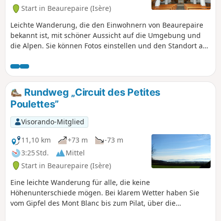
Start in Beaurepaire (Isère)
Leichte Wanderung, die den Einwohnern von Beaurepaire
bekannt ist, mit schöner Aussicht auf die Umgebung und
die Alpen. Sie können Fotos einstellen und den Standort auf
der Route angeben.
Rundweg „Circuit des Petites
Poulettes”
Visorando-Mitglied
11,10 km
+73 m
-73 m
3:25 Std.
Mittel
Start in Beaurepaire (Isère)
Eine leichte Wanderung für alle, die keine
Höhenunterschiede mögen. Bei klarem Wetter haben Sie
vom Gipfel des Mont Blanc bis zum Pilat, über die
Chartreuse, die Alpen und den Vercors einen