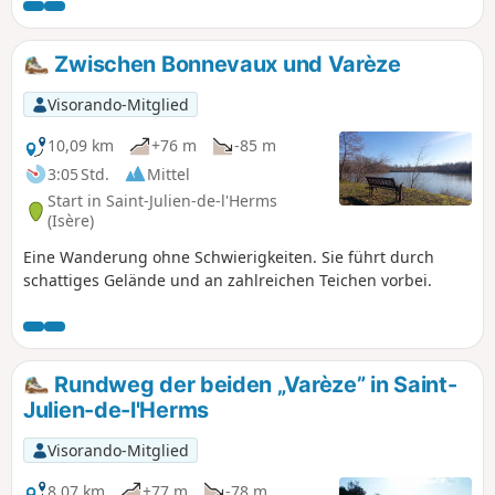
wunderschönen Blick auf die umliegenden Gebirge.
Zwischen Bonnevaux und Varèze
Visorando-Mitglied
10,09 km
+76 m
-85 m
3:05 Std.
Mittel
Start in Saint-Julien-de-l'Herms
(Isère)
Eine Wanderung ohne Schwierigkeiten. Sie führt durch
schattiges Gelände und an zahlreichen Teichen vorbei.
Rundweg der beiden „Varèze” in Saint-
Julien-de-l'Herms
Visorando-Mitglied
8,07 km
+77 m
-78 m