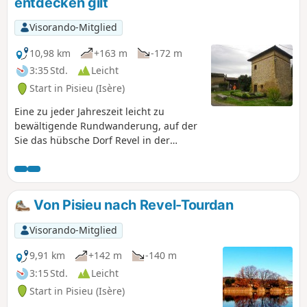
entdecken gilt
Visorando-Mitglied
10,98 km
+163 m
-172 m
3:35 Std.
Leicht
Start in Pisieu (Isère)
Eine zu jeder Jahreszeit leicht zu
bewältigende Rundwanderung, auf der
Sie das hübsche Dorf Revel in der
Dauphiné-Region entdecken und
besuchen können. Der Kammweg am
Anfang sowie der Abschnitt in der
Ebene im zweiten Teil der Strecke bieten
Von Pisieu nach Revel-Tourdan
einen herrlichen Blick auf die
Landschaft, die von den Alpen bis zum
Visorando-Mitglied
Zentralmassiv reicht. Am besten vor
Regentagen, um einen klaren Himmel
9,91 km
+142 m
-140 m
zu haben, der einen herrlichen, weiten
3:15 Std.
Leicht
und ungetrübten Ausblick bietet.
Start in Pisieu (Isère)