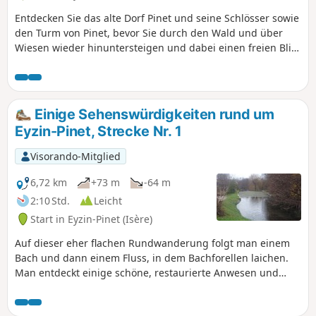
Entdecken Sie das alte Dorf Pinet und seine Schlösser sowie
den Turm von Pinet, bevor Sie durch den Wald und über
Wiesen wieder hinuntersteigen und dabei einen freien Blick
auf das Pilat-Massiv, die Monts du Lyonnais und den Mont
Verdun in den Monts d'Or genießen.
Einige Sehenswürdigkeiten rund um
Eyzin-Pinet, Strecke Nr. 1
Visorando-Mitglied
6,72 km
+73 m
-64 m
2:10 Std.
Leicht
Start in Eyzin-Pinet (Isère)
Auf dieser eher flachen Rundwanderung folgt man einem
Bach und dann einem Fluss, in dem Bachforellen laichen.
Man entdeckt einige schöne, restaurierte Anwesen und
Mühlen, eine Quelle, einen See... Eine einfache, kurze und
unterhaltsame Wanderung, die bei schönem Wetter im