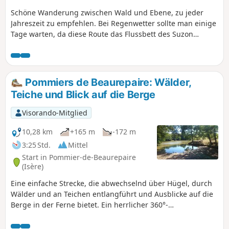
Schöne Wanderung zwischen Wald und Ebene, zu jeder
Jahreszeit zu empfehlen. Bei Regenwetter sollte man einige
Tage warten, da diese Route das Flussbett des Suzon
durchquert. Obwohl sie in der Nähe von Saint-Barthélémy
und Beaurepaire verläuft, vermittelt der Abschnitt entlang
des Suzon das sehr angenehme Gefühl, weit weg von der
Zivilisation in der Natur zu sein. Wanderung von 10 km oder
Pommiers de Beaurepaire: Wälder,
8,2 km, siehe praktische Informationen. AN ALLE WANDERER
Teiche und Blick auf die Berge
(SES), DIE MEINE WANDERROUTEN BEWÄLTIGEN: Ihr könnt
Fotos hochladen und dabei den Standort auf der Route
Visorando-Mitglied
angeben.
10,28 km
+165 m
-172 m
3:25 Std.
Mittel
Start in Pommier-de-Beaurepaire
(Isère)
Eine einfache Strecke, die abwechselnd über Hügel, durch
Wälder und an Teichen entlangführt und Ausblicke auf die
Berge in der Ferne bietet. Ein herrlicher 360°-
Panoramablick im Dorf Pommiers-de-Beaurepaire.