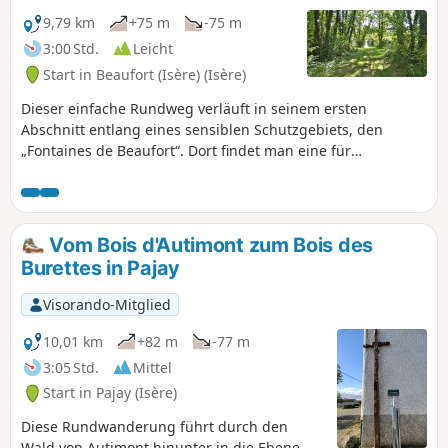
9,79 km
+75 m
-75 m
3:00 Std.
Leicht
Start in Beaufort (Isère) (Isère)
Dieser einfache Rundweg verläuft in seinem ersten
Abschnitt entlang eines sensiblen Schutzgebiets, den
„Fontaines de Beaufort“. Dort findet man eine für
Feuchtgebiete typische Flora und Fauna. AN ALLE
WANDERER (SES), DIE MEINE WANDERROUTEN
BEWÄLTIGEN: Ihr könnt Fotos hochladen und dabei den
Standort auf der Route angeben.
Vom Bois d'Autimont zum Bois des
Burettes in Pajay
Visorando-Mitglied
10,01 km
+82 m
-77 m
3:05 Std.
Mittel
Start in Pajay (Isère)
Diese Rundwanderung führt durch den
Wald von Autimont hinunter in die Ebene