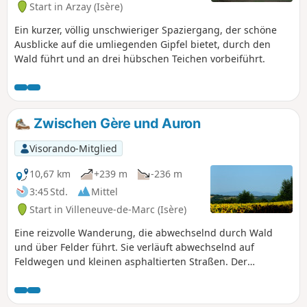
Start in Arzay (Isère)
Ein kurzer, völlig unschwieriger Spaziergang, der schöne
Ausblicke auf die umliegenden Gipfel bietet, durch den
Wald führt und an drei hübschen Teichen vorbeiführt.
Zwischen Gère und Auron
Visorando-Mitglied
10,67 km
+239 m
-236 m
3:45 Std.
Mittel
Start in Villeneuve-de-Marc (Isère)
Eine reizvolle Wanderung, die abwechselnd durch Wald
und über Felder führt. Sie verläuft abwechselnd auf
Feldwegen und kleinen asphaltierten Straßen. Der
Höhenunterschied verteilt sich auf drei verschiedene
Abschnitte und ist daher nicht allzu anstrengend.