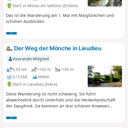
Start in Moras-en-Valloire (Drôme)
Das ist die Wanderung am 1. Mai mit Maiglöckchen und
schönen Ausblicken.
Der Weg der Mönche in Lieudieu
Visorando-Mitglied
9,93 km
+143 m
-143 m
3:15 Std.
Mittel
Start in Lieudieu (Isère)
Diese Wanderung ist nicht schwierig. Sie führt
abwechselnd durch Unterholz und die Heckenlandschaft
der Dauphiné. Sie kommen an drei schönen Anwesen
vorbei: der Festung von Cazeneuve, dem Schloss von
Bonnevaux und dem Schloss Avril (oder d'Arzay) sowie
einigen Teichen.