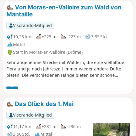
Von Moras-en-Valloire zum Wald von
Mantaille
Visorando-Mitglied
10,28 km
+225 m
-223 m
3:35 Std.
Mittel
Start in Moras-en-Valloire (Drôme)
Sehr angenehme Strecke mit Wäldern, die eine vielfältige
Flora und je nach Jahreszeit immer wieder andere Düfte
bieten. Die verschiedenen Hänge bieten sehr schöne
Ausblicke. AN ALLE WANDERER (SES), DIE MEINE
WANDERUNGEN ABSOLVIEREN: Sie können Fotos einstellen
und den Standort auf der Strecke angeben.
Das Glück des 1. Mai
Visorando-Mitglied
11,17 km
+231 m
-236 m
3:50 Std.
Mittel