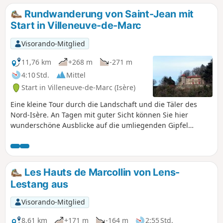
Rundwanderung von Saint-Jean mit
Start in Villeneuve-de-Marc
Visorando-Mitglied
11,76 km
+268 m
-271 m
4:10 Std.
Mittel
Start in Villeneuve-de-Marc (Isère)
Eine kleine Tour durch die Landschaft und die Täler des
Nord-Isère. An Tagen mit guter Sicht können Sie hier
wunderschöne Ausblicke auf die umliegenden Gipfel
genießen.
Les Hauts de Marcollin von Lens-
Lestang aus
Visorando-Mitglied
8,61 km
+171 m
-164 m
2:55 Std.