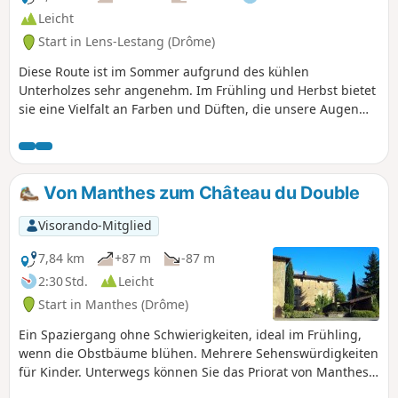
Leicht
Start in Lens-Lestang (Drôme)
Diese Route ist im Sommer aufgrund des kühlen
Unterholzes sehr angenehm. Im Frühling und Herbst bietet
sie eine Vielfalt an Farben und Düften, die unsere Augen
und Nasen erfreuen. Mehrfach können Sie die Aussicht auf
die Ebene von Beaurepaire genießen. AN ALLE WANDERER
(SES), DIE MEINE WANDERUNGEN ABSOLVIEREN Sie können
Fotos einstellen und den Standort auf der Strecke angeben.
Von Manthes zum Château du Double
Visorando-Mitglied
7,84 km
+87 m
-87 m
2:30 Std.
Leicht
Start in Manthes (Drôme)
Ein Spaziergang ohne Schwierigkeiten, ideal im Frühling,
wenn die Obstbäume blühen. Mehrere Sehenswürdigkeiten
für Kinder. Unterwegs können Sie das Priorat von Manthes
besichtigen, einen außergewöhnlichen Garten besuchen,