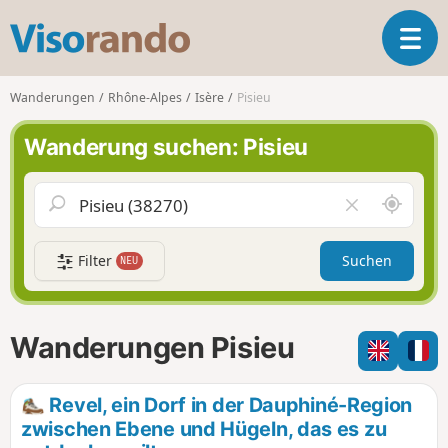
V
T
i
o
s
g
o
Wanderungen
Rhône-Alpes
Isère
Pisieu
g
r
l
a
Wanderung suchen: Pisieu
e
n
n
d
a
o
S
F
v
c
e
i
h
l
g
Filter
Suchen
NEU
a
d
a
u
l
t
m
e
i
i
e
Wanderungen Pisieu
o
c
r
n
h
e
u
n
Revel, ein Dorf in der Dauphiné-Region
m
zwischen Ebene und Hügeln, das es zu