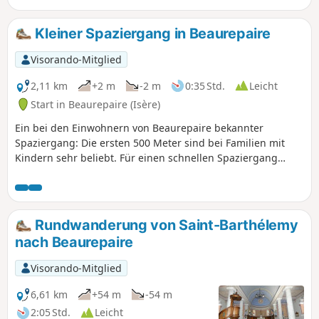
Kleiner Spaziergang in Beaurepaire
Visorando-Mitglied
2,11 km
+2 m
-2 m
0:35 Std.
Leicht
Start in Beaurepaire (Isère)
Ein bei den Einwohnern von Beaurepaire bekannter
Spaziergang: Die ersten 500 Meter sind bei Familien mit
Kindern sehr beliebt. Für einen schnellen Spaziergang
benötigt man zwischen 20 und 25 Minuten, für
Spaziergänger zwischen 30 und 40 Minuten.
Rundwanderung von Saint-Barthélemy
nach Beaurepaire
Visorando-Mitglied
6,61 km
+54 m
-54 m
2:05 Std.
Leicht