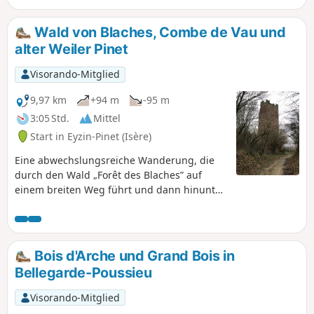
Pilat-Massiv.
Wald von Blaches, Combe de Vau und
alter Weiler Pinet
Visorando-Mitglied
9,97 km
+94 m
-95 m
3:05 Std.
Mittel
Start in Eyzin-Pinet (Isère)
Eine abwechslungsreiche Wanderung, die
durch den Wald „Forêt des Blaches” auf
einem breiten Weg führt und dann hinunter
zum Naturschutzgebiet „Combe de Vau” mit
seinen sehr ästhetischen Hügeln. Der
Rückweg führt durch den alten Weiler Pinet,
wo es einige historische
Bois d'Arche und Grand Bois in
Sehenswürdigkeiten zu entdecken gibt. Die
Bellegarde-Poussieu
Wanderung ist auch mit dem Mountainbike
gut zu bewältigen.
Visorando-Mitglied