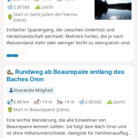
2:30 Std.
Leicht
Start in Saint-Julien-de-l'Herms
(Isère)
Einfacher Spaziergang, der zwischen Unterholz und
Heckenlandschaft wechselt. Mehrere Furten, die je nach
Wasserstand mehr oder weniger leicht zu überqueren sind.
Rundweg ab Beaurepaire entlang des
Baches Oron
Visorando-Mitglied
6,98 km
+14 m
-14 m
2:00 Std.
Leicht
Start in Beaurepaire (Isère)
Eine leichte Wanderung, die alle Einwohner von
Beaurepaire kennen sollten. Sie folgt dem Bach Oron und
ist ohne Höhenunterschiede. Geeignet für Familienausflüge