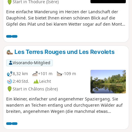
Start in Thodure (Isère)
Eine einfache Wanderung im Herzen der Landschaft der
Dauphiné. Sie bietet Ihnen einen schönen Blick auf die
Gipfel des Pilat und bei klarem Wetter sogar auf den Mont
Blanc.
Les Terres Rouges und Les Revolets
Visorando-Mitglied
8,32 km
+101 m
-109 m
2:40 Std.
Leicht
Start in Châlons (Isère)
Ein kleiner, einfacher und angenehmer Spaziergang. Sie
wandern an Teichen entlang und durchqueren Wälder auf
breiten, angenehmen Wegen (die manchmal etwas
matschig sind...). In der Ferne können Sie die Gipfel des
Pilat sehen. Vielen Dank an Marc für diesen Spaziergang!