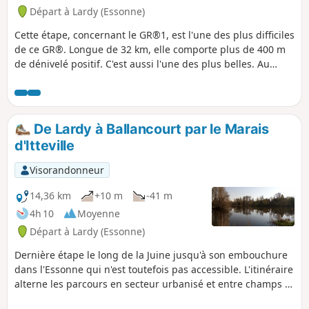
Départ à Lardy (Essonne)
Cette étape, concernant le GR®1, est l'une des plus difficiles
de ce GR®. Longue de 32 km, elle comporte plus de 400 m
de dénivelé positif. C'est aussi l'une des plus belles. Au
départ de Lardy, cette randonnée permet de croiser de
magnifiques monuments, comme l'Église Saint-Sulpice,
l'Église Saint-Yon, l'église de Sermaise ainsi que le Château
de Dourdan. D'autres monuments sont à visiter dans cette
De Lardy à Ballancourt par le Marais
ville. L'essentiel du parcours se fait en campagne, avec
d'Itteville
plusieurs montées et descentes dans les vallées. Le
parcours rencontre de très nombreux villages, plus ou
Visorandonneur
moins grand.
14,36 km
+10 m
-41 m
4h 10
Moyenne
Départ à Lardy (Essonne)
Dernière étape le long de la Juine jusqu'à son embouchure
dans l'Essonne qui n'est toutefois pas accessible. L'itinéraire
alterne les parcours en secteur urbanisé et entre champs et
bois. Le Marais d'Itteville, avec ses étangs, ses roselières et