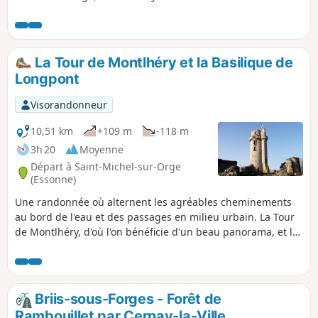
quartiers Villageexpo, Genêts, Fontaine de l'Orme.
La Tour de Montlhéry et la Basilique de
Longpont
Visorandonneur
10,51 km
+109 m
-118 m
3h 20
Moyenne
Départ à Saint-Michel-sur-Orge
(Essonne)
Une randonnée où alternent les agréables cheminements
au bord de l'eau et des passages en milieu urbain. La Tour
de Montlhéry, d'où l'on bénéficie d'un beau panorama, et la
Basilique de Longpont, buts de cette randonnée,
constituent de beaux témoignages du Moyen-Âge en île-de-
France.
Briis-sous-Forges - Forêt de
Rambouillet par Cernay-la-Ville