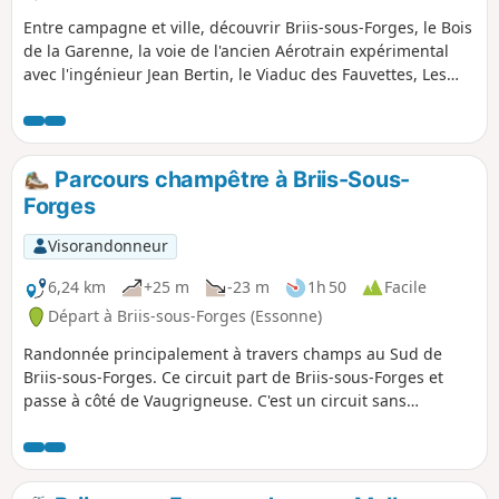
Entre campagne et ville, découvrir Briis-sous-Forges, le Bois
de la Garenne, la voie de l'ancien Aérotrain expérimental
avec l'ingénieur Jean Bertin, le Viaduc des Fauvettes, Les
Ulis ville créée dans les années 1970 selon les préceptes de
Le Corbusier.
Parcours champêtre à Briis-Sous-
Forges
Visorandonneur
6,24 km
+25 m
-23 m
1h 50
Facile
Départ à Briis-sous-Forges (Essonne)
Randonnée principalement à travers champs au Sud de
Briis-sous-Forges. Ce circuit part de Briis-sous-Forges et
passe à côté de Vaugrigneuse. C'est un circuit sans
difficulté.