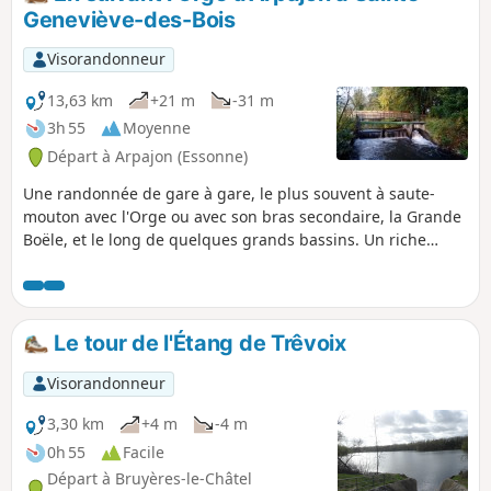
Geneviève-des-Bois
Visorandonneur
13,63 km
+21 m
-31 m
3h 55
Moyenne
Départ à Arpajon (Essonne)
Une randonnée de gare à gare, le plus souvent à saute-
mouton avec l'Orge ou avec son bras secondaire, la Grande
Boële, et le long de quelques grands bassins. Un riche
patrimoine est à découvrir, dans Arpajon en début de
randonnée et, en point d'orgue, à la Basilique de Longpont.
Le tour de l'Étang de Trêvoix
Visorandonneur
3,30 km
+4 m
-4 m
0h 55
Facile
Départ à Bruyères-le-Châtel