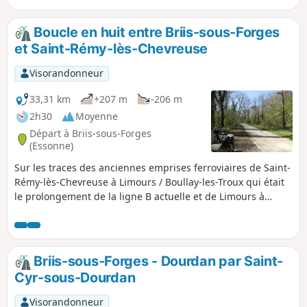
deviennent des villes, et il y a fort à parier que petit à petit
elles seront toutes jointes les unes aux autres ne laissant la
Boucle en huit entre Briis-sous-Forges
place qu'à une nature recréée et structurée par l'homme.
et Saint-Rémy-lès-Chevreuse
Les photos et les cartes postales d'hier vont prendre de la
valeur...
Visorandonneur
33,31 km
+207 m
-206 m
2h30
Moyenne
Départ à Briis-sous-Forges
(Essonne)
Sur les traces des anciennes emprises ferroviaires de Saint-
Rémy-lès-Chevreuse à Limours / Boullay-les-Troux qui était
le prolongement de la ligne B actuelle et de Limours à
Gometz-la-Ville qui fut la ligne de Paris / Chartres par
Gallardon dont une partie du tracé a servi, plus tard,
comme voie expérimentale pour l'Aérotrain par l'ingénieur
Jean Bertin et une autre partie du tracé a été suivie pour
Briis-sous-Forges - Dourdan par Saint-
creuser l'actuel tunnel contournant Gometz-la-ville.
Cyr-sous-Dourdan
Visorandonneur