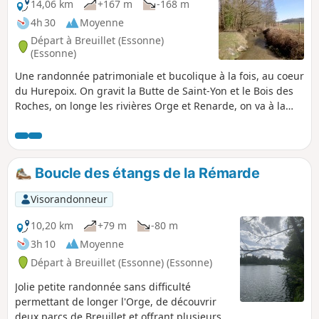
14,06 km
+167 m
-168 m
4h 30
Moyenne
Départ à Breuillet (Essonne)
(Essonne)
Une randonnée patrimoniale et bucolique à la fois, au coeur
du Hurepoix. On gravit la Butte de Saint-Yon et le Bois des
Roches, on longe les rivières Orge et Renarde, on va à la
découverte de la charmante église de Saint-Yon et de la
superbe église Saint-Sulpice.
Boucle des étangs de la Rémarde
Visorandonneur
10,20 km
+79 m
-80 m
3h 10
Moyenne
Départ à Breuillet (Essonne) (Essonne)
Jolie petite randonnée sans difficulté
permettant de longer l'Orge, de découvrir
deux parcs de Breuillet et offrant plusieurs