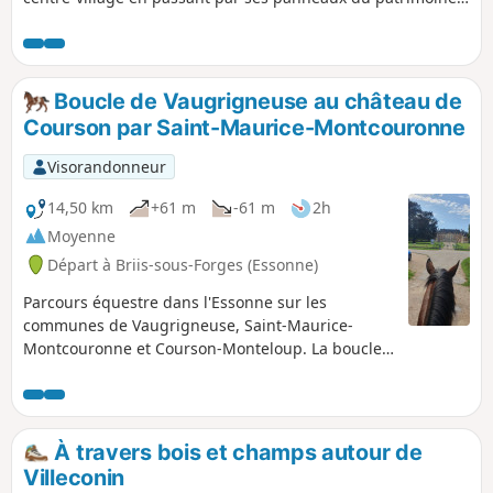
et itinéraire dans la forêt empruntant des chemins sur le
coteau avec découverte du calvaire.
Boucle de Vaugrigneuse au château de
Courson par Saint-Maurice-Montcouronne
Visorandonneur
14,50 km
+61 m
-61 m
2h
Moyenne
Départ à Briis-sous-Forges (Essonne)
Parcours équestre dans l'Essonne sur les
communes de Vaugrigneuse, Saint-Maurice-
Montcouronne et Courson-Monteloup. La boucle
présente de belles séquences au trot et au galop.
Les villages traversés sont magnifiques et l'intérêt
architectural va crescendo vers un final autour
château de Courson (XVIIe siècle). Les sols sont
À travers bois et champs autour de
variés : chemins agricoles, chemins forestiers,
Villeconin
petites routes goudronnées. La boucle est