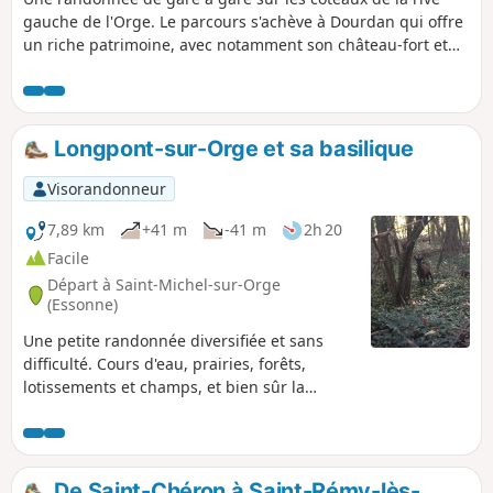
gauche de l'Orge. Le parcours s'achève à Dourdan qui offre
un riche patrimoine, avec notamment son château-fort et
son église gothique.
Longpont-sur-Orge et sa basilique
Visorandonneur
7,89 km
+41 m
-41 m
2h 20
Facile
Départ à Saint-Michel-sur-Orge
(Essonne)
Une petite randonnée diversifiée et sans
difficulté. Cours d'eau, prairies, forêts,
lotissements et champs, et bien sûr la
basilique de Longpont, sont les ingrédients
de cette promenade à quelques kilomètres
de Paris.
De Saint-Chéron à Saint-Rémy-lès-