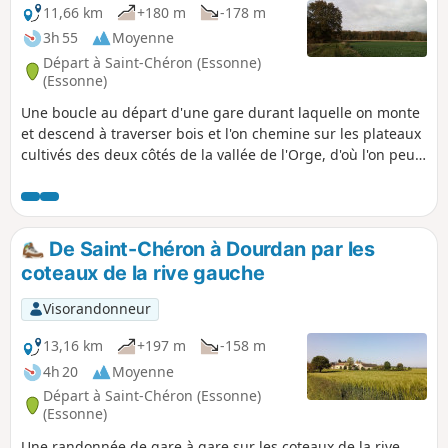
11,66 km
+180 m
-178 m
3h 55
Moyenne
Départ à Saint-Chéron (Essonne)
(Essonne)
Une boucle au départ d'une gare durant laquelle on monte
et descend à traverser bois et l'on chemine sur les plateaux
cultivés des deux côtés de la vallée de l'Orge, d'où l'on peut
bénéficier de points de vue étendus.
De Saint-Chéron à Dourdan par les
coteaux de la rive gauche
Visorandonneur
13,16 km
+197 m
-158 m
4h 20
Moyenne
Départ à Saint-Chéron (Essonne)
(Essonne)
Une randonnée de gare à gare sur les coteaux de la rive