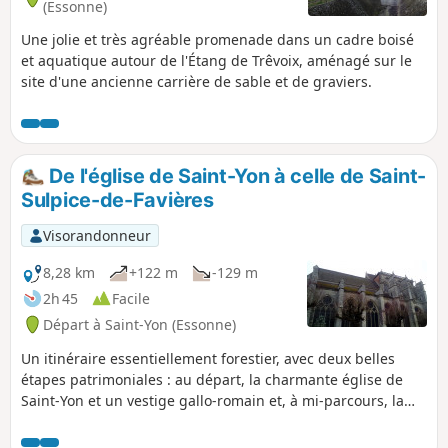
(Essonne)
Une jolie et très agréable promenade dans un cadre boisé
et aquatique autour de l'Étang de Trêvoix, aménagé sur le
site d'une ancienne carrière de sable et de graviers.
De l'église de Saint-Yon à celle de Saint-
Sulpice-de-Favières
Visorandonneur
8,28 km
+122 m
-129 m
2h 45
Facile
Départ à Saint-Yon (Essonne)
Un itinéraire essentiellement forestier, avec deux belles
étapes patrimoniales : au départ, la charmante église de
Saint-Yon et un vestige gallo-romain et, à mi-parcours, la
superbe église gothique de Saint-Sulpice-de-Favières.