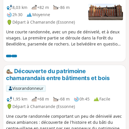
8,03 km
+82 m
-86 m
2h 30
Moyenne
Départ à Chamarande (Essonne)
Une courte randonnée, avec un peu de dénivelé, et à deux
visages. La première partie se déroule dans la Forêt du
Bevéldère, parsemée de rochers. Le belvédère en question
offre un panorama étendu sur la vallée. La seconde partie
se déroule dans le Domaine de Chamarande, avec son
château de style Louis XIII et ses multiples canaux et plans
d'eau.
Découverte du patrimoine
chamarandais entre bâtiments et bois
Visorandonneur
1,95 km
+68 m
-68 m
0h 45
Facile
Départ à Chamarande (Essonne)
Une courte randonnée comportant un peu de dénivelé avec
deux ambiances : découverte de l'histoire et du bâti du
centre-village en passant par ses panneaux du patrimoine,