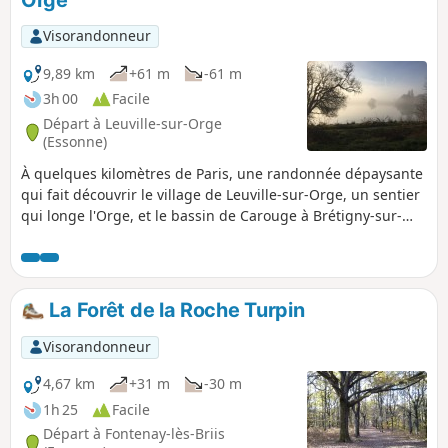
Orge
Visorandonneur
9,89 km
+61 m
-61 m
3h 00
Facile
Départ à Leuville-sur-Orge
(Essonne)
À quelques kilomètres de Paris, une randonnée dépaysante
qui fait découvrir le village de Leuville-sur-Orge, un sentier
qui longe l'Orge, et le bassin de Carouge à Brétigny-sur-
Orge.
La Forêt de la Roche Turpin
Visorandonneur
4,67 km
+31 m
-30 m
1h 25
Facile
Départ à Fontenay-lès-Briis