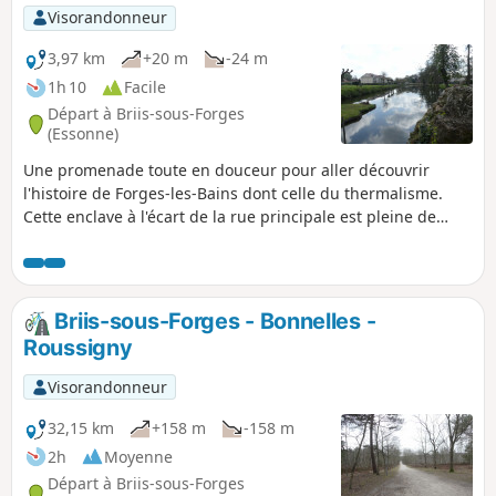
Visorandonneur
3,97 km
+20 m
-24 m
1h 10
Facile
Départ à Briis-sous-Forges
(Essonne)
Une promenade toute en douceur pour aller découvrir
l'histoire de Forges-les-Bains dont celle du thermalisme.
Cette enclave à l'écart de la rue principale est pleine de
tranquillité.
Briis-sous-Forges - Bonnelles -
Roussigny
Visorandonneur
32,15 km
+158 m
-158 m
2h
Moyenne
Départ à Briis-sous-Forges