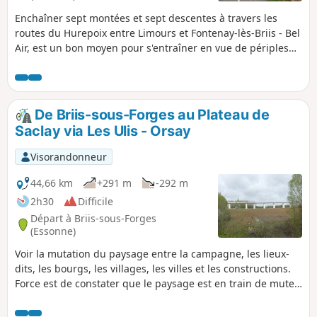
Enchaîner sept montées et sept descentes à travers les
routes du Hurepoix entre Limours et Fontenay-lès-Briis - Bel
Air, est un bon moyen pour s'entraîner en vue de périples
en moyenne montagne. On est dans un cadre verdoyant
avec un paysage principalement agricole. À noter que la
côte de Briis-sous-Forges, Rue Boissière, est classée en 4e
catégorie de difficulté par l'organisme du Tour de France.
De Briis-sous-Forges au Plateau de
Saclay via Les Ulis - Orsay
Visorandonneur
44,66 km
+291 m
-292 m
2h30
Difficile
Départ à Briis-sous-Forges
(Essonne)
Voir la mutation du paysage entre la campagne, les lieux-
dits, les bourgs, les villages, les villes et les constructions.
Force est de constater que le paysage est en train de muter
radicalement notamment sur le plateau de Saclay et tout
autour de celui-ci. Les bourgs et les villages d'antan