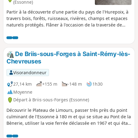
(Essonne)
Partir à la découverte d'une partie du pays de l'Hurepoix, à
travers bois, forêts, ruisseaux, rivières, champs et espaces
naturels protégés. Flâner à l'occasion de la traversée de
villes, de villages, de lieux-dits, aux noms parfois poétiques
comme le Point du Jour, Chante-Coq.
De Briis-sous-Forges à Saint-Rémy-lès-
Chevreuses
Visorandonneur
27,14 km
+155 m
-148 m
1h30
Moyenne
Départ à Briis-sous-Forges (Essonne)
Découvrir le Plateau de Limours, passer très près du point
culminant de l'Essonne à 180 m et qui se situe au Pont de la
Bènerie, utiliser la voie ferrée déclassée en 1967 et qui était
le prolongement de la ligne de Sceaux, devenue le RER B,
de Saint-Rémy-lès-Chevreuse à Limours en passant