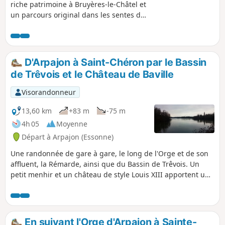
que par de longues lignes droites dues
riche patrimoine à Bruyères-le-Châtel et
aux clôtures privatisant de larges
un parcours original dans les sentes de
secteurs).
cette commune, et un cheminement en
forêt, entre les champs ou le long d'un
vaste plan d'eau.
D'Arpajon à Saint-Chéron par le Bassin
de Trêvois et le Château de Baville
Visorandonneur
13,60 km
+83 m
-75 m
4h 05
Moyenne
Départ à Arpajon (Essonne)
Une randonnée de gare à gare, le long de l'Orge et de son
affluent, la Rémarde, ainsi que du Bassin de Trêvois. Un
petit menhir et un château de style Louis XIII apportent une
belle touche patrimoniale.
En suivant l'Orge d'Arpajon à Sainte-