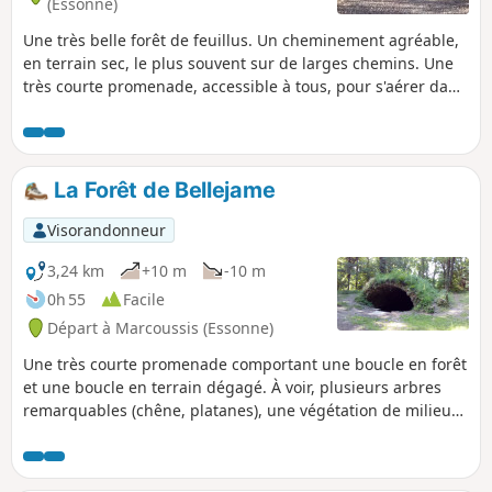
(Essonne)
Une très belle forêt de feuillus. Un cheminement agréable,
en terrain sec, le plus souvent sur de larges chemins. Une
très courte promenade, accessible à tous, pour s'aérer dans
la matinée ou en après-midi.
La Forêt de Bellejame
Visorandonneur
3,24 km
+10 m
-10 m
0h 55
Facile
Départ à Marcoussis (Essonne)
Une très courte promenade comportant une boucle en forêt
et une boucle en terrain dégagé. À voir, plusieurs arbres
remarquables (chêne, platanes), une végétation de milieu
humide et un petit patrimoine bâti autour du thème de
l'eau.