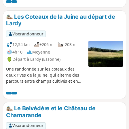
ses observatoires à oiseaux, constitue le point d'orgue de
cette randonnée.
Les Coteaux de la Juine au départ de
Lardy
Visorandonneur
12,54 km
+206 m
-203 m
4h 10
Moyenne
Départ à Lardy (Essonne)
Une randonnée sur les coteaux des
deux rives de la Juine, qui alterne des
parcours entre champs cultivés et en
sous-bois. Un riche patrimoine est à
découvrir en chemin : dolmen, château,
ancien moulin, corps de ferme, belles
maisons, etc.
Le Belvédère et le Château de
Chamarande
Visorandonneur