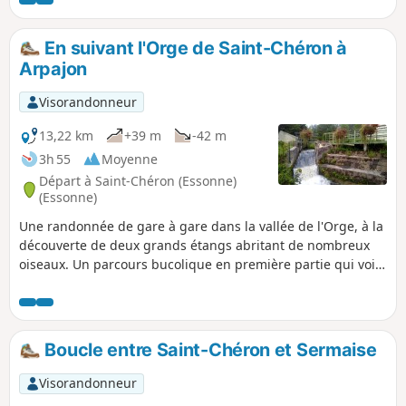
En suivant l'Orge de Saint-Chéron à
Arpajon
Visorandonneur
13,22 km
+39 m
-42 m
3h 55
Moyenne
Départ à Saint-Chéron (Essonne)
(Essonne)
Une randonnée de gare à gare dans la vallée de l'Orge, à la
découverte de deux grands étangs abritant de nombreux
oiseaux. Un parcours bucolique en première partie qui voit
ensuite la part des parcours urbains s'accroître. Du
patrimoine en cours de route : un ancien moulin bien
restauré, quelques églises, un petit menhir, un lavoir...
Boucle entre Saint-Chéron et Sermaise
Visorandonneur