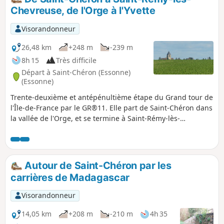
Chevreuse, de l'Orge à l'Yvette
Visorandonneur
26,48 km
+248 m
-239 m
8h 15
Très difficile
Départ à Saint-Chéron (Essonne)
(Essonne)
Trente-deuxième et antépénultième étape du Grand tour de
l'Île-de-France par le GR®11. Elle part de Saint-Chéron dans
la vallée de l'Orge, et se termine à Saint-Rémy-lès-
Chevreuse dans la vallée de l'Yvette, achevant ainsi la
traversée de l'Essonne via ses principales vallées. Après un
début orienté vers l'Ouest, l'itinéraire suit une orientation
plein Nord à travers les plateaux du Hurepoix.
Autour de Saint-Chéron par les
carrières de Madagascar
Visorandonneur
14,05 km
+208 m
-210 m
4h 35