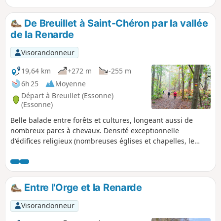
De Breuillet à Saint-Chéron par la vallée
de la Renarde
Visorandonneur
19,64 km
+272 m
-255 m
6h 25
Moyenne
Départ à Breuillet (Essonne)
(Essonne)
Belle balade entre forêts et cultures, longeant aussi de
nombreux parcs à chevaux. Densité exceptionnelle
d'édifices religieux (nombreuses églises et chapelles, le
point d'orgue étant l'impressionnante Église Saint-Sulpice
de Favières, destination de pèlerinage jusqu'au XXe siècle).
On rencontre aussi de nombreux châteaux, vestiges
médiévaux (Saint-Yon, Château de la Grange) ou plus
Entre l'Orge et la Renarde
modernes et bien conservés (le Segrez, Souzy-la-Briche,
Villeconin).
Visorandonneur