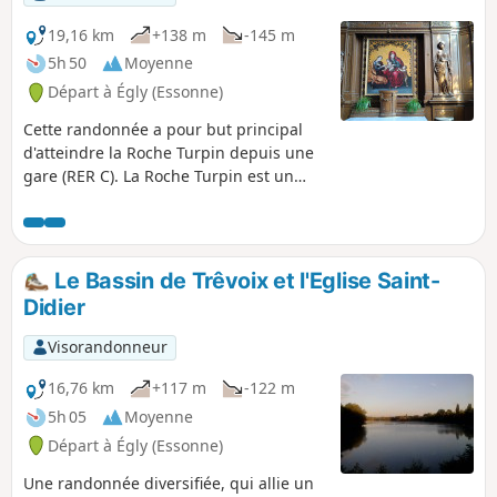
19,16 km
+138 m
-145 m
5h 50
Moyenne
Départ à Égly (Essonne)
Cette randonnée a pour but principal
d'atteindre la Roche Turpin depuis une
gare (RER C). La Roche Turpin est un
magnifique espace naturel constitué
d'un plateau gréseux et de ses pentes,
recouverts d'une très belle forêt
peuplée majoritairement de chênes
Le Bassin de Trêvoix et l'Eglise Saint-
(avec de superbes spécimens), de
Didier
châtaigniers et de pins sylvestres.Au
départ, on profite du sentier aménagé
Visorandonneur
autour du Bassin de Trévoix (Retenue de
l'Orge). On traverse ensuite
16,76 km
+117 m
-122 m
agréablement le bourg de Bruyères-le-
5h 05
Moyenne
Châtel grâce à un réseau dense de
Départ à Égly (Essonne)
petites sentes bien conservées. Puis la
belle forêt de Bruyères-le-Châtel (bien
Une randonnée diversifiée, qui allie un