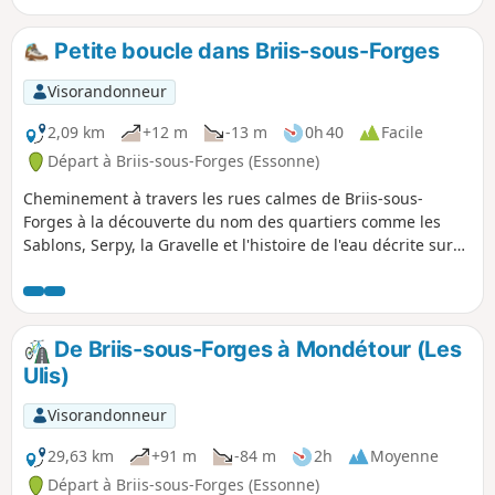
notamment par Boullay-les-Troux avec la traversée du Bois
de Montabé.
Petite boucle dans Briis-sous-Forges
Visorandonneur
2,09 km
+12 m
-13 m
0h 40
Facile
Départ à Briis-sous-Forges (Essonne)
Cheminement à travers les rues calmes de Briis-sous-
Forges à la découverte du nom des quartiers comme les
Sablons, Serpy, la Gravelle et l'histoire de l'eau décrite sur
les panneaux informatifs notamment à la hauteur du
Chemin de Serpy à main droite.
De Briis-sous-Forges à Mondétour (Les
Ulis)
Visorandonneur
29,63 km
+91 m
-84 m
2h
Moyenne
Départ à Briis-sous-Forges (Essonne)