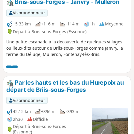
Briis-sous-Forges - Janvry - Mulleron
Visorandonneur
15,33 km
+116 m
-114 m
1h
Moyenne
Départ à Briis-sous-Forges (Essonne)
Une petite escapade à la découverte de quelques villages
ou lieux-dits autour de Briis-sous-Forges comme Janvry, la
ferme du Déluge, Mulleron, Fontenay-lès-Briis.
Par les hauts et les bas du Hurepoix au
départ de Briis-sous-Forges
Visorandonneur
42,15 km
+396 m
-393 m
2h30
Difficile
Départ à Briis-sous-Forges
(Essonne)