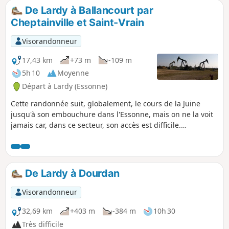
De Lardy à Ballancourt par
Cheptainville et Saint-Vrain
Visorandonneur
17,43 km
+73 m
-109 m
5h 10
Moyenne
Départ à Lardy (Essonne)
Cette randonnée suit, globalement, le cours de la Juine
jusqu'à son embouchure dans l'Essonne, mais on ne la voit
jamais car, dans ce secteur, son accès est difficile.
L'itinéraire, retenu ici, alterne les traversées des forêts de
Cheptainville de Saint-Vrain, les chemins entre les champs
et les parcours en secteur urbanisé. L'obélisque de Saint-
Vrain, en lisière de forêt, constitue une curiosité.
De Lardy à Dourdan
Visorandonneur
32,69 km
+403 m
-384 m
10h 30
Très difficile