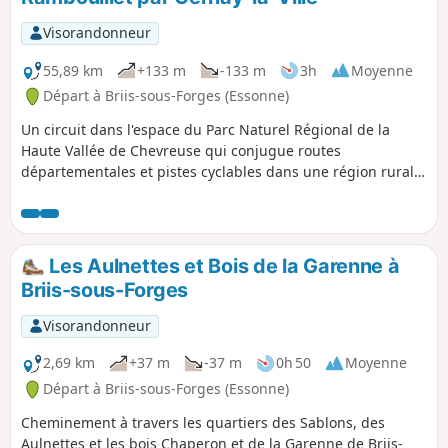
Visorandonneur
55,89 km
+133 m
-133 m
3h
Moyenne
Départ à Briis-sous-Forges (Essonne)
Un circuit dans l'espace du Parc Naturel Régional de la
Haute Vallée de Chevreuse qui conjugue routes
départementales et pistes cyclables dans une région rurale,
historique et forestière avec, entre autres, la Forêt
Domaniale de Rambouillet.
Les Aulnettes et Bois de la Garenne à
Briis-sous-Forges
Visorandonneur
2,69 km
+37 m
-37 m
0h 50
Moyenne
Départ à Briis-sous-Forges (Essonne)
Cheminement à travers les quartiers des Sablons, des
Aulnettes et les bois Chaperon et de la Garenne de Briis-