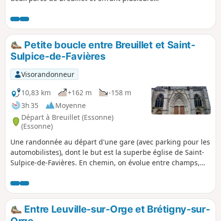
vues sur une enfilade d'étangs au long de la
Rémarde. Variée, pas mal d'ombre le long de
ce tracé accessible en RER .
Petite boucle entre Breuillet et Saint-
Sulpice-de-Favières
Visorandonneur
10,83 km
+162 m
-158 m
3h 35
Moyenne
Départ à Breuillet (Essonne)
(Essonne)
Une randonnée au départ d'une gare (avec parking pour les
automobilistes), dont le but est la superbe église de Saint-
Sulpice-de-Favières. En chemin, on évolue entre champs,
prés et bois, et l'itinéraire est agrémenté de jolies rivières et
d'un ancien moulin à eau.
Entre Leuville-sur-Orge et Brétigny-sur-