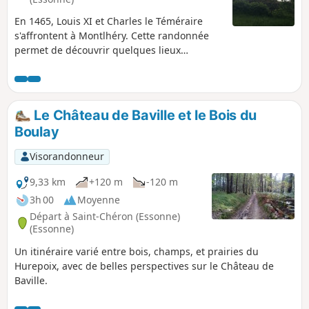
En 1465, Louis XI et Charles le Téméraire
s'affrontent à Montlhéry. Cette randonnée
permet de découvrir quelques lieux
historiques de l'Essonne qui ont été témoins
de cet affrontement (Leuville, château de
Montlhéry, champ de bataille, ...) . Le retour
se fait par la basilique de Longpont.
Le Château de Baville et le Bois du
Boulay
Visorandonneur
9,33 km
+120 m
-120 m
3h 00
Moyenne
Départ à Saint-Chéron (Essonne)
(Essonne)
Un itinéraire varié entre bois, champs, et prairies du
Hurepoix, avec de belles perspectives sur le Château de
Baville.