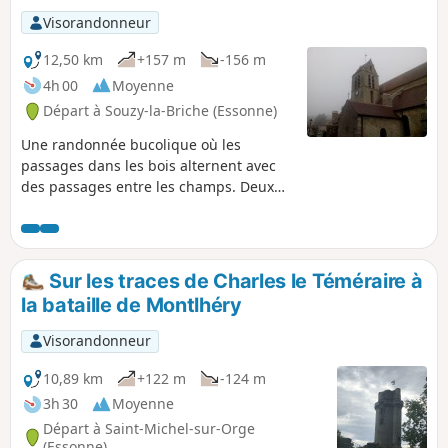
réalisable sur une durée de deux heures aux trois
Visorandonneur
allures. Le parcours évite d'emprunter ou de
traverser des axes routiers importants.
12,50 km
+157 m
-156 m
4h 00
Moyenne
Départ à Souzy-la-Briche (Essonne)
Une randonnée bucolique où les
passages dans les bois alternent avec
des passages entre les champs. Deux
châteaux, une belle église et une tour
du moyen-âge en ruine se dévoilent au
détour des chemins.
Sur les traces de Charles le Téméraire à
la bataille de Montlhéry
Visorandonneur
10,89 km
+122 m
-124 m
3h 30
Moyenne
Départ à Saint-Michel-sur-Orge
(Essonne)