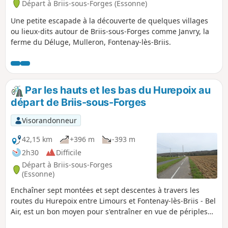
Départ à Briis-sous-Forges (Essonne)
Une petite escapade à la découverte de quelques villages
ou lieux-dits autour de Briis-sous-Forges comme Janvry, la
ferme du Déluge, Mulleron, Fontenay-lès-Briis.
Par les hauts et les bas du Hurepoix au
départ de Briis-sous-Forges
Visorandonneur
42,15 km
+396 m
-393 m
2h30
Difficile
Départ à Briis-sous-Forges
(Essonne)
Enchaîner sept montées et sept descentes à travers les
routes du Hurepoix entre Limours et Fontenay-lès-Briis - Bel
Air, est un bon moyen pour s'entraîner en vue de périples
en moyenne montagne. On est dans un cadre verdoyant