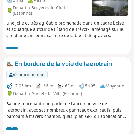
0h 55
Facile
Départ à Bruyères-le-Châtel
(Essonne)
Une jolie et très agréable promenade dans un cadre boisé
et aquatique autour de l'Étang de Trêvoix, aménagé sur le
site d'une ancienne carrière de sable et de graviers.
En bordure de la voie de l'aérotrain
Visorandonneur
17,05 km
+66 m
-62 m
5h 05
Moyenne
Départ à Gometz-la-Ville (Essonne)
Balade reprenant une partie de l'ancienne voie de
l'aérotrain, avec ses nombreux panneaux explicatifs, puis
parcours à travers champs, quasi plat. GPS ou application
Visorando utile sur cette randonnée créée en 2014, voir les
avis