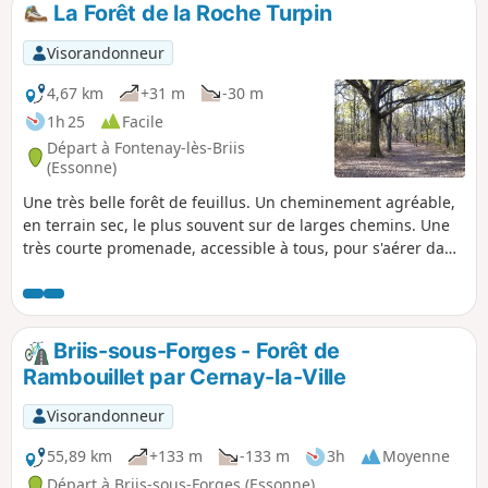
La Forêt de la Roche Turpin
p
Visorandonneur
4,67 km
+31 m
-30 m
1h 25
Facile
Départ à Fontenay-lès-Briis
(Essonne)
Une très belle forêt de feuillus. Un cheminement agréable,
en terrain sec, le plus souvent sur de larges chemins. Une
très courte promenade, accessible à tous, pour s'aérer dans
la matinée ou en après-midi.
Briis-sous-Forges - Forêt de
Rambouillet par Cernay-la-Ville
Visorandonneur
55,89 km
+133 m
-133 m
3h
Moyenne
Départ à Briis-sous-Forges (Essonne)