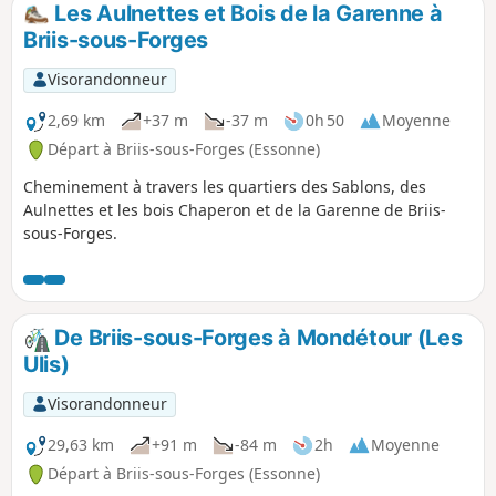
Les Aulnettes et Bois de la Garenne à
Briis-sous-Forges
Visorandonneur
2,69 km
+37 m
-37 m
0h 50
Moyenne
Départ à Briis-sous-Forges (Essonne)
Cheminement à travers les quartiers des Sablons, des
Aulnettes et les bois Chaperon et de la Garenne de Briis-
sous-Forges.
De Briis-sous-Forges à Mondétour (Les
Ulis)
Visorandonneur
29,63 km
+91 m
-84 m
2h
Moyenne
Départ à Briis-sous-Forges (Essonne)