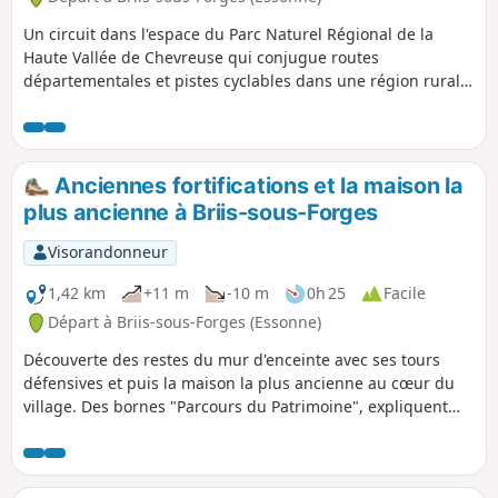
Un circuit dans l'espace du Parc Naturel Régional de la
Haute Vallée de Chevreuse qui conjugue routes
départementales et pistes cyclables dans une région rurale,
historique et forestière avec, entre autres, la Forêt
Domaniale de Rambouillet.
Anciennes fortifications et la maison la
plus ancienne à Briis-sous-Forges
Visorandonneur
1,42 km
+11 m
-10 m
0h 25
Facile
Départ à Briis-sous-Forges (Essonne)
Découverte des restes du mur d'enceinte avec ses tours
défensives et puis la maison la plus ancienne au cœur du
village. Des bornes "Parcours du Patrimoine", expliquent
ces constructions.