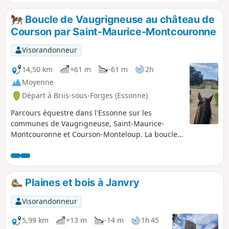
profond des prairies, ce vert tendre des jeunes feuilles des
arbres et cette blancheur ou ce rose des arbres en fleur.
Boucle de Vaugrigneuse au château de
Courson par Saint-Maurice-Montcouronne
Visorandonneur
14,50 km
+61 m
-61 m
2h
Moyenne
Départ à Briis-sous-Forges (Essonne)
Parcours équestre dans l'Essonne sur les
communes de Vaugrigneuse, Saint-Maurice-
Montcouronne et Courson-Monteloup. La boucle
présente de belles séquences au trot et au galop.
Les villages traversés sont magnifiques et l'intérêt
architectural va crescendo vers un final autour
château de Courson (XVIIe siècle). Les sols sont
Plaines et bois à Janvry
variés : chemins agricoles, chemins forestiers,
petites routes goudronnées. La boucle est
Visorandonneur
réalisable sur une durée de deux heures aux trois
allures. Le parcours évite d'emprunter ou de
5,99 km
+13 m
-14 m
1h 45