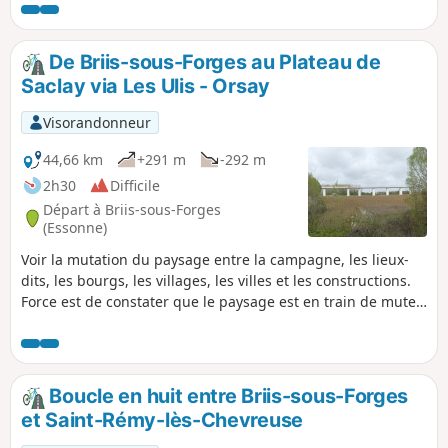
avec un paysage principalement agricole. À noter que la
côte de Briis-sous-Forges, Rue Boissière, est classée en 4e
catégorie de difficulté par l'organisme du Tour de France.
De Briis-sous-Forges au Plateau de
Saclay via Les Ulis - Orsay
Visorandonneur
44,66 km
+291 m
-292 m
2h30
Difficile
Départ à Briis-sous-Forges
(Essonne)
Voir la mutation du paysage entre la campagne, les lieux-
dits, les bourgs, les villages, les villes et les constructions.
Force est de constater que le paysage est en train de muter
radicalement notamment sur le plateau de Saclay et tout
autour de celui-ci. Les bourgs et les villages d'antan
deviennent des villes, et il y a fort à parier que petit à petit
elles seront toutes jointes les unes aux autres ne laissant la
Boucle en huit entre Briis-sous-Forges
place qu'à une nature recréée et structurée par l'homme.
et Saint-Rémy-lès-Chevreuse
Les photos et les cartes postales d'hier vont prendre de la