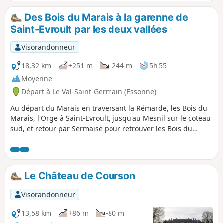
Des Bois du Marais à la garenne de
Saint-Evroult par les deux vallées
Visorandonneur
18,32 km
+251 m
-244 m
5h 55
Moyenne
Départ à Le Val-Saint-Germain (Essonne)
Au départ du Marais en traversant la Rémarde, les Bois du
Marais, l'Orge à Saint-Evroult, jusqu'au Mesnil sur le coteau
sud, et retour par Sermaise pour retrouver les Bois du
Marais Alternance de bois, de villages, de lisières de
plateau agricole.
Le Château de Courson
Visorandonneur
13,58 km
+86 m
-80 m