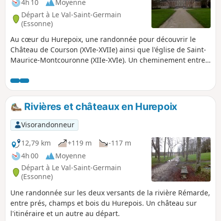
4h 10
Moyenne
Départ à Le Val-Saint-Germain
(Essonne)
Au cœur du Hurepoix, une randonnée pour découvrir le
Château de Courson (XVIe-XVIIe) ainsi que l'église de Saint-
Maurice-Montcouronne (XIIe-XVIe). Un cheminement entre
champs et bois agrémenté de quelques ruisseaux.
Rivières et châteaux en Hurepoix
Visorandonneur
12,79 km
+119 m
-117 m
4h 00
Moyenne
Départ à Le Val-Saint-Germain
(Essonne)
Une randonnée sur les deux versants de la rivière Rémarde,
entre prés, champs et bois du Hurepois. Un château sur
l'itinéraire et un autre au départ.