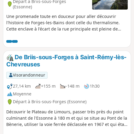
Départ à Briis-sous-Forges
(Essonne)
Une promenade toute en douceur pour aller découvrir
l'histoire de Forges-les-Bains dont celle du thermalisme.
Cette enclave à l'écart de la rue principale est pleine de
tranquillité.
De Briis-sous-Forges à Saint-Rémy-lès-
Chevreuses
Visorandonneur
27,14 km
+155 m
-148 m
1h30
Moyenne
Départ à Briis-sous-Forges (Essonne)
Découvrir le Plateau de Limours, passer très près du point
culminant de l'Essonne à 180 m et qui se situe au Pont de la
Bènerie, utiliser la voie ferrée déclassée en 1967 et qui était
le prolongement de la ligne de Sceaux, devenue le RER B,