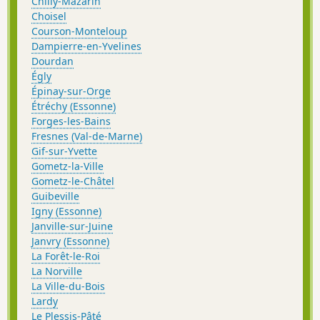
Chilly-Mazarin
Choisel
Courson-Monteloup
Dampierre-en-Yvelines
Dourdan
Égly
Épinay-sur-Orge
Étréchy (Essonne)
Forges-les-Bains
Fresnes (Val-de-Marne)
Gif-sur-Yvette
Gometz-la-Ville
Gometz-le-Châtel
Guibeville
Igny (Essonne)
Janville-sur-Juine
Janvry (Essonne)
La Forêt-le-Roi
La Norville
La Ville-du-Bois
Lardy
Le Plessis-Pâté