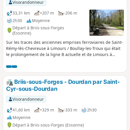
valeur...
Visorandonneur
33,31 km
+207 m
-206 m
2h30
Moyenne
Départ à Briis-sous-Forges
(Essonne)
Sur les traces des anciennes emprises ferroviaires de Saint-
Rémy-lès-Chevreuse à Limours / Boullay-les-Troux qui était
le prolongement de la ligne B actuelle et de Limours à
Gometz-la-Ville qui fut la ligne de Paris / Chartres par
Gallardon dont une partie du tracé a servi, plus tard,
comme voie expérimentale pour l'Aérotrain par l'ingénieur
Jean Bertin et une autre partie du tracé a été suivie pour
Briis-sous-Forges - Dourdan par Saint-
creuser l'actuel tunnel contournant Gometz-la-ville.
Cyr-sous-Dourdan
Visorandonneur
41,60 km
+329 m
-333 m
2h30
Moyenne
Départ à Briis-sous-Forges (Essonne)