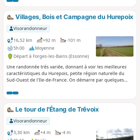
champs cultivés et en sous-bois.
Villages, Bois et Campagne du Hurepoix
Visorandonneur
16,52 km
+92 m
-101 m
5h 00
Moyenne
Départ à Forges-les-Bains (Essonne)
Une randonnée très variée, donnant à voir les meilleures
caractéristiques du Hurepois, petite région naturelle du
Sud-Ouest de l'Ile-de-France. On démarre par quelques
villages au riche patrimoine : églises, château, donjon,
lavoirs... On poursuit au milieu de prairies avec de
nombreux chevaux. La randonnée s'achève par un parcours
très agréable en sous-bois.
Le tour de l'Étang de Trêvoix
Visorandonneur
3,30 km
+4 m
-4 m