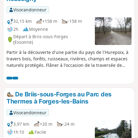
Visorandonneur
32,15 km
+158 m
-158 m
2h
Moyenne
Départ à Briis-sous-Forges
(Essonne)
Partir à la découverte d'une partie du pays de l'Hurepoix, à
travers bois, forêts, ruisseaux, rivières, champs et espaces
naturels protégés. Flâner à l'occasion de la traversée de
villes, de villages, de lieux-dits, aux noms parfois poétiques
comme le Point du Jour, Chante-Coq.
De Briis-sous-Forges au Parc des
Thermes à Forges-les-Bains
Visorandonneur
3,97 km
+20 m
-24 m
1h 10
Facile