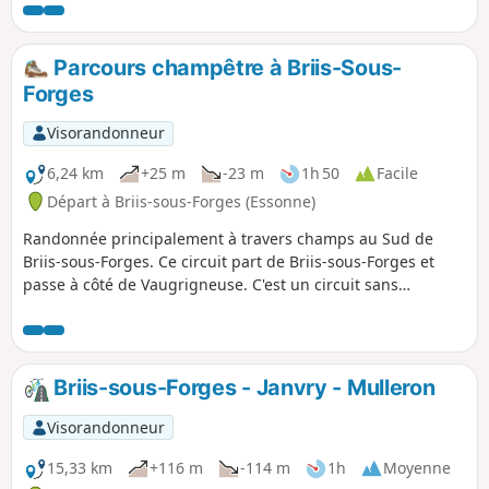
de Saint-Rémy-lès-Chevreuse à Limours en passant
notamment par Boullay-les-Troux avec la traversée du Bois
de Montabé.
Parcours champêtre à Briis-Sous-
Forges
Visorandonneur
6,24 km
+25 m
-23 m
1h 50
Facile
Départ à Briis-sous-Forges (Essonne)
Randonnée principalement à travers champs au Sud de
Briis-sous-Forges. Ce circuit part de Briis-sous-Forges et
passe à côté de Vaugrigneuse. C'est un circuit sans
difficulté.
Briis-sous-Forges - Janvry - Mulleron
Visorandonneur
15,33 km
+116 m
-114 m
1h
Moyenne