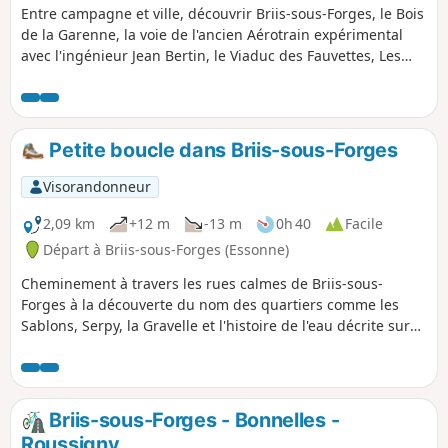
Entre campagne et ville, découvrir Briis-sous-Forges, le Bois
de la Garenne, la voie de l'ancien Aérotrain expérimental
avec l'ingénieur Jean Bertin, le Viaduc des Fauvettes, Les
Ulis ville créée dans les années 1970 selon les préceptes de
Le Corbusier.
Petite boucle dans Briis-sous-Forges
Visorandonneur
2,09 km
+12 m
-13 m
0h 40
Facile
Départ à Briis-sous-Forges (Essonne)
Cheminement à travers les rues calmes de Briis-sous-
Forges à la découverte du nom des quartiers comme les
Sablons, Serpy, la Gravelle et l'histoire de l'eau décrite sur
les panneaux informatifs notamment à la hauteur du
Chemin de Serpy à main droite.
Briis-sous-Forges - Bonnelles -
Roussigny