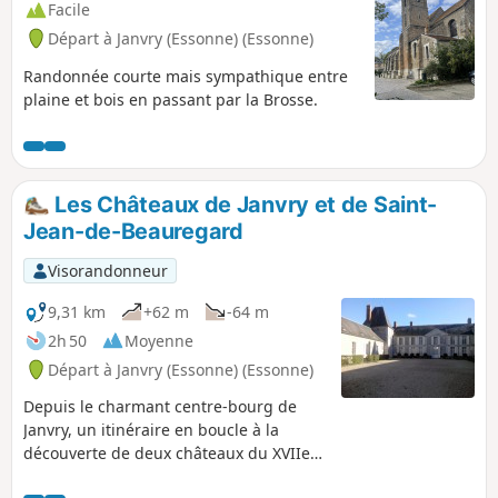
traverser des axes routiers importants.
Facile
Départ à Janvry (Essonne) (Essonne)
Randonnée courte mais sympathique entre
plaine et bois en passant par la Brosse.
Les Châteaux de Janvry et de Saint-
Jean-de-Beauregard
Visorandonneur
9,31 km
+62 m
-64 m
2h 50
Moyenne
Départ à Janvry (Essonne) (Essonne)
Depuis le charmant centre-bourg de
Janvry, un itinéraire en boucle à la
découverte de deux châteaux du XVIIe
siècle. Une courte randonnée entre