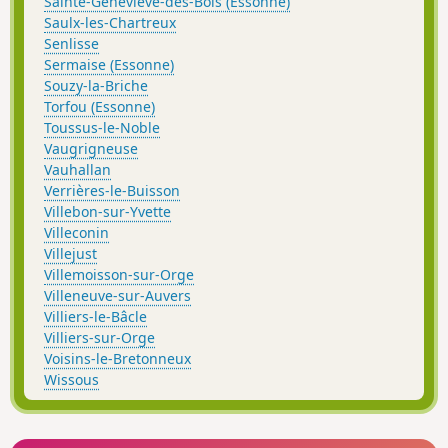
Sainte-Geneviève-des-Bois (Essonne)
Saulx-les-Chartreux
Senlisse
Sermaise (Essonne)
Souzy-la-Briche
Torfou (Essonne)
Toussus-le-Noble
Vaugrigneuse
Vauhallan
Verrières-le-Buisson
Villebon-sur-Yvette
Villeconin
Villejust
Villemoisson-sur-Orge
Villeneuve-sur-Auvers
Villiers-le-Bâcle
Villiers-sur-Orge
Voisins-le-Bretonneux
Wissous