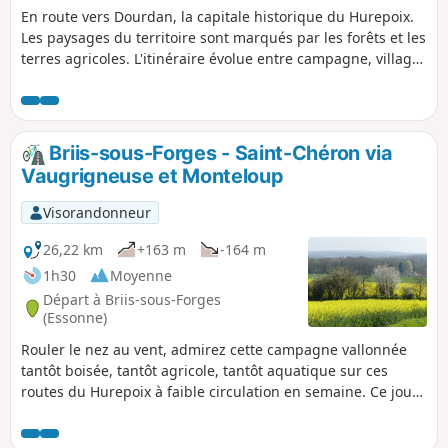
En route vers Dourdan, la capitale historique du Hurepoix.
Les paysages du territoire sont marqués par les forêts et les
terres agricoles. L'itinéraire évolue entre campagne, villages
et ville au gré des richesses patrimoniales, historiques et
naturelles.
Briis-sous-Forges - Saint-Chéron via
Vaugrigneuse et Monteloup
Visorandonneur
26,22 km
+163 m
-164 m
1h30
Moyenne
Départ à Briis-sous-Forges
(Essonne)
Rouler le nez au vent, admirez cette campagne vallonnée
tantôt boisée, tantôt agricole, tantôt aquatique sur ces
routes du Hurepoix à faible circulation en semaine. Ce jour
ensoleillé du mois d'avril offre une belle palette de couleurs
avec ce jaune éclatant des champs de colza en fleur, ce vert