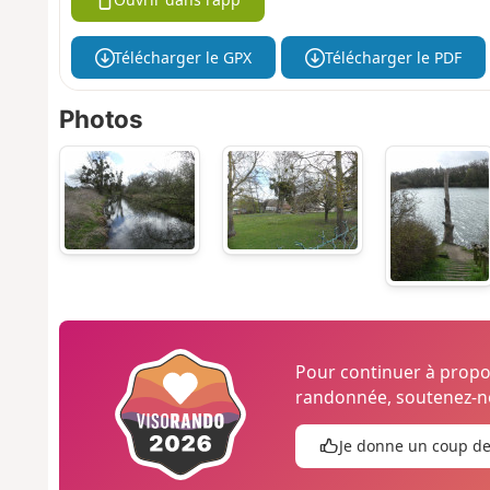
Télécharger le GPX
Télécharger le PDF
Photos
Pour continuer à prop
randonnée, soutenez-no
Je donne un coup d