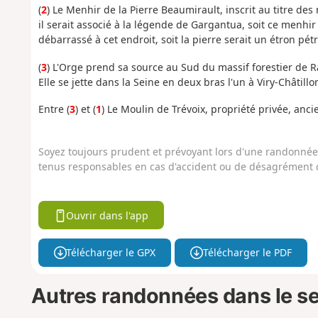
(
2
) Le Menhir de la Pierre Beaumirault, inscrit au titre d
il serait associé à la légende de Gargantua, soit ce menhir é
débarrassé à cet endroit, soit la pierre serait un étron pétr
(
3
) L'Orge prend sa source au Sud du massif forestier de R
Elle se jette dans la Seine en deux bras l'un à Viry-Châtillo
Entre (
3
) et (
1
) Le Moulin de Trévoix, propriété privée, anc
Soyez toujours prudent et prévoyant lors d'une randonnée. 
tenus responsables en cas d'accident ou de désagrément q
Ouvrir dans l'app
Télécharger le GPX
Télécharger le PDF
Autres randonnées dans le s