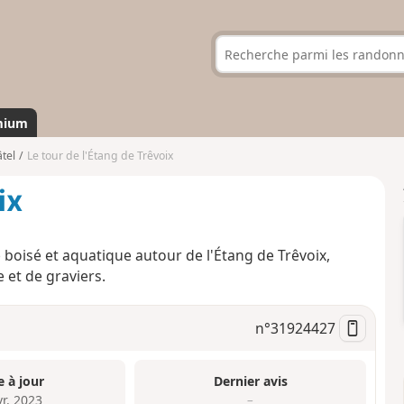
mium
tel
Le tour de l'Étang de Trêvoix
ix
boisé et aquatique autour de l'Étang de Trêvoix,
 et de graviers.
n°
31924427
e à jour
Dernier avis
vr. 2023
–