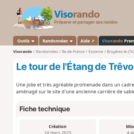
V
i
s
o
r
a
Outils
Randonnées
Aide ↗
Viso
rando
Pre
n
Visorando
Randonnées
Ile-de-France
Essonne
Bruyères-le-Châ
d
o
Le tour de l'Étang de Trêvo
Une jolie et très agréable promenade dans un cadre 
aménagé sur le site d'une ancienne carrière de sable
Fiche technique
Création
Mis
24 mars 2023
4 a