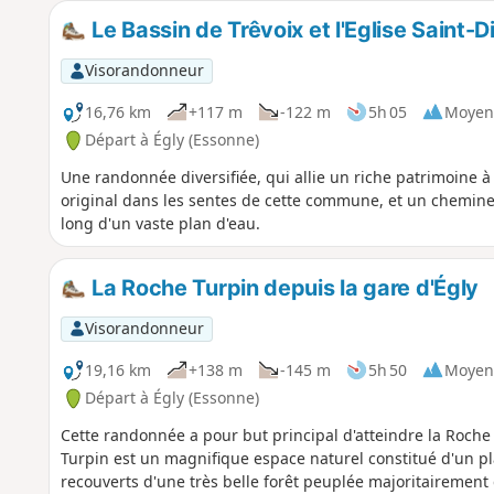
Le Bassin de Trêvoix et l'Eglise Saint-D
Visorandonneur
16,76 km
+117 m
-122 m
5h 05
Moyen
Départ à Égly (Essonne)
Une randonnée diversifiée, qui allie un riche patrimoine à
original dans les sentes de cette commune, et un chemine
long d'un vaste plan d'eau.
La Roche Turpin depuis la gare d'Égly
Visorandonneur
19,16 km
+138 m
-145 m
5h 50
Moyen
Départ à Égly (Essonne)
Cette randonnée a pour but principal d'atteindre la Roche
Turpin est un magnifique espace naturel constitué d'un pl
recouverts d'une très belle forêt peuplée majoritairemen