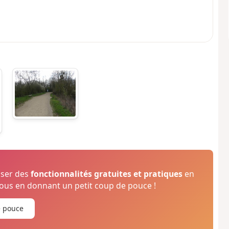
oser des
fonctionnalités gratuites et pratiques
en
us en donnant un petit coup de pouce !
e pouce