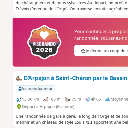
de châtaigniers et de pins sylvestres.Au départ, on profi
Trévoix (Retenue de l'Orge). On traverse ensuite agréable
à un réseau dense de petites sentes bien conservées. Puis 
que par de longues lignes droites dues aux clôtures privat
Pour continuer à propo
randonnée, soutenez-nou
Je donne un coup de 
D'Arpajon à Saint-Chéron par le Bassin 
Visorandonneur
13,60 km
+83 m
-75 m
4h 05
Moyenn
Départ à Arpajon (Essonne)
Une randonnée de gare à gare, le long de l'Orge et de son 
menhir et un château de style Louis XIII apportent une be