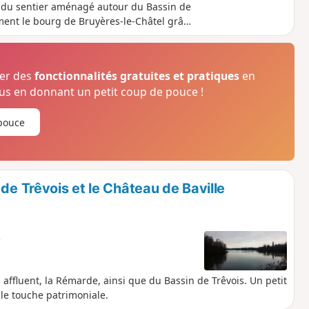
te du sentier aménagé autour du Bassin de
ment le bourg de Bruyères-le-Châtel grâce
la belle forêt de Bruyères-le-Châtel (bien
isant de larges secteurs).
ser des
fonctionnalités gratuites et pratiques
en
s en donnant un petit coup de pouce !
pouce
de Trêvois et le Château de Baville
e
affluent, la Rémarde, ainsi que du Bassin de Trêvois. Un petit
lle touche patrimoniale.