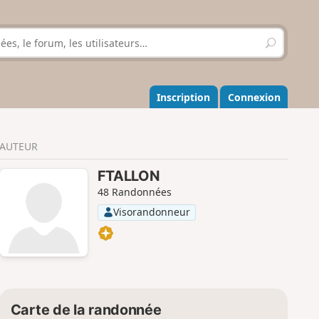
R
e
c
h
e
Inscription
Connexion
r
c
h
AUTEUR
e
r
FTALLON
48 Randonnées
Visorandonneur
Carte de la randonnée