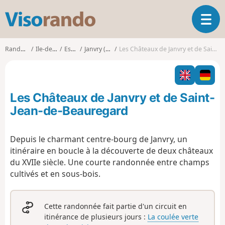
V
O
i
u
s
v
o
Randonnées
Ile-de-France
Essonne
Janvry (Essonne)
Les Châteaux de Janvry et de Saint-Jean-de-Beauregard
r
r
i
a
r
n
l
d
Les Châteaux de Janvry et de Saint-
a
o
n
Jean-de-Beauregard
a
v
Depuis le charmant centre-bourg de Janvry, un
i
itinéraire en boucle à la découverte de deux châteaux
g
a
du XVIIe siècle. Une courte randonnée entre champs
t
cultivés et en sous-bois.
i
o
n
Cette randonnée fait partie d'un circuit en
itinérance de plusieurs jours :
La coulée verte