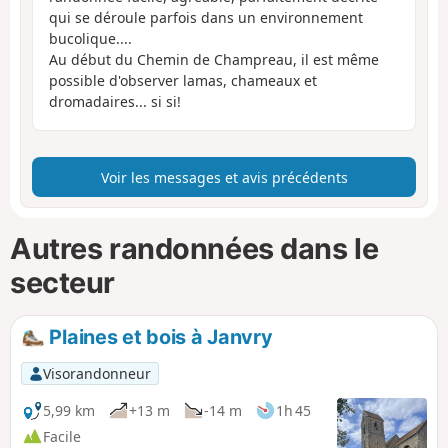
qui se déroule parfois dans un environnement
bucolique....
Au début du Chemin de Champreau, il est même
possible d'observer lamas, chameaux et
dromadaires... si si!
Voir les messages et avis précédents
Autres randonnées dans le
secteur
Plaines et bois à Janvry
Visorandonneur
5,99 km
+13 m
-14 m
1h 45
Facile