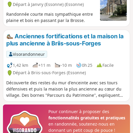
Départ à Janvry (Essonne) (Essonne)
Randonnée courte mais sympathique entre
plaine et bois en passant par la Brosse.
Anciennes fortifications et la maison la
plus ancienne à Briis-sous-Forges
Visorandonneur
1,42 km
+11 m
-10 m
0h 25
Facile
Départ à Briis-sous-Forges (Essonne)
Découverte des restes du mur d'enceinte avec ses tours
défensives et puis la maison la plus ancienne au cœur du
village. Des bornes "Parcours du Patrimoine", expliquent
ces constructions.
Pour continuer à proposer des
fonctionnalités gratuites et pratiques
en randonnée, soutenez-nous en
donnant un petit coup de pouce !