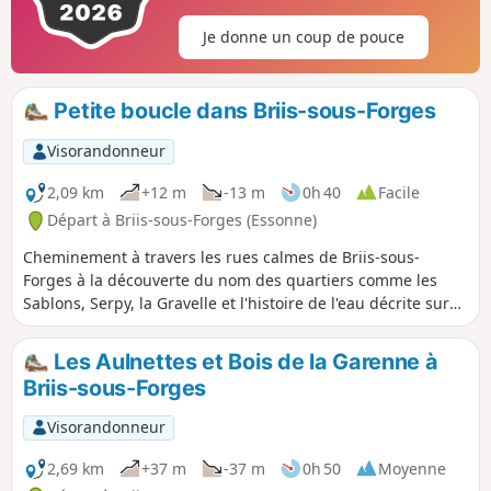
Je donne un coup de pouce
Petite boucle dans Briis-sous-Forges
Visorandonneur
2,09 km
+12 m
-13 m
0h 40
Facile
Départ à Briis-sous-Forges (Essonne)
Cheminement à travers les rues calmes de Briis-sous-
Forges à la découverte du nom des quartiers comme les
Sablons, Serpy, la Gravelle et l'histoire de l'eau décrite sur
les panneaux informatifs notamment à la hauteur du
Chemin de Serpy à main droite.
Les Aulnettes et Bois de la Garenne à
Briis-sous-Forges
Visorandonneur
2,69 km
+37 m
-37 m
0h 50
Moyenne