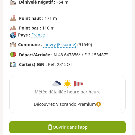
Dénivelé négatif :
- 64 m
Point haut :
171 m
Point bas :
110 m
Pays :
France
Commune :
Janvry (Essonne)
(91640)
Départ/Arrivée :
N 48.647856° / E 2.153487°
Carte(s) IGN :
Ref. 2315OT
Météo détaillée heure par heure
Découvrez Visorando Premium
Ouvrir dans l'app