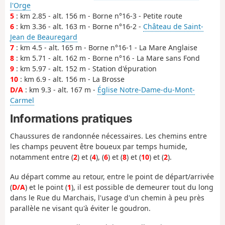
l'Orge
5
: km 2.85 - alt. 156 m - Borne n°16-3 - Petite route
6
: km 3.36 - alt. 163 m - Borne n°16-2 -
Château de Saint-
Jean de Beauregard
7
: km 4.5 - alt. 165 m - Borne n°16-1 - La Mare Anglaise
8
: km 5.71 - alt. 162 m - Borne n°16 - La Mare sans Fond
9
: km 5.97 - alt. 152 m - Station d'épuration
10
: km 6.9 - alt. 156 m - La Brosse
D/A
: km 9.3 - alt. 167 m -
Église Notre-Dame-du-Mont-
Carmel
Informations pratiques
Chaussures de randonnée nécessaires. Les chemins entre
les champs peuvent être boueux par temps humide,
notamment entre (
2
) et (
4
), (
6
) et (
8
) et (
10
) et (
2
).
Au départ comme au retour, entre le point de départ/arrivée
(
D/A
) et le point (
1
), il est possible de demeurer tout du long
dans le Rue du Marchais, l'usage d'un chemin à peu près
parallèle ne visant qu'à éviter le goudron.