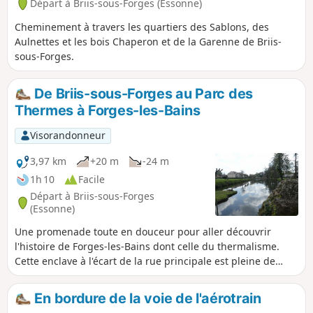
Départ à Briis-sous-Forges (Essonne)
Cheminement à travers les quartiers des Sablons, des
Aulnettes et les bois Chaperon et de la Garenne de Briis-
sous-Forges.
De Briis-sous-Forges au Parc des
Thermes à Forges-les-Bains
Visorandonneur
3,97 km
+20 m
-24 m
1h 10
Facile
Départ à Briis-sous-Forges
(Essonne)
Une promenade toute en douceur pour aller découvrir
l'histoire de Forges-les-Bains dont celle du thermalisme.
Cette enclave à l'écart de la rue principale est pleine de
tranquillité.
En bordure de la voie de l'aérotrain