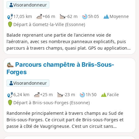
Visorandonneur
17,05 km
+66 m
-62 m
5h 05
Moyenne
Départ à Gometz-la-Ville (Essonne)
Balade reprenant une partie de l'ancienne voie de
l'aérotrain, avec ses nombreux panneaux explicatifs, puis
parcours à travers champs, quasi plat. GPS ou application
Visorando utile sur cette randonnée créée en 2014, voir les
avis
Parcours champêtre à Briis-Sous-
Forges
Visorandonneur
6,24 km
+25 m
-23 m
1h 50
Facile
Départ à Briis-sous-Forges (Essonne)
Randonnée principalement à travers champs au Sud de
Briis-sous-Forges. Ce circuit part de Briis-sous-Forges et
passe à côté de Vaugrigneuse. C'est un circuit sans
difficulté.