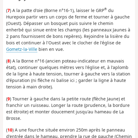
®
(
7
) A la patte d'oie (Borne n°16-1), laisser le GRP
du
Hurepoix partir vers un corps de ferme et tourner à gauche
(Ouest). Dépasser un bosquet puis suivre le chemin
enherbé qui sinue entre les champs (les panneaux Jaunes à
2 pans fournissent de bons repères). Rejoindre la lisière du
bois et continuer à l'Ouest avec le clocher de l'église de
Gometz-la-Ville
bien en vue.
(
8
) A la Borne n°16 (ancien poteau-indicateur en mauvais
état), continuer quelques mètres vers l'église et, à l'aplomb
de la ligne à haute tension, tourner à gauche vers la station
d'épuration (ni flèche ni balise ici ; garder la ligne à haute
tension à main droite).
(
9
) Tourner à gauche dans la petite route (flèche Jaune) et
franchir un ruisseau. Longer la route (prudence, la bordure
est étroite) et monter doucement jusqu'au hameau de La
Brosse.
(
10
) A une fourche située environ 250m après le panneau
d'entrée dans le hameau, prendre la rue de gauche (Chemin