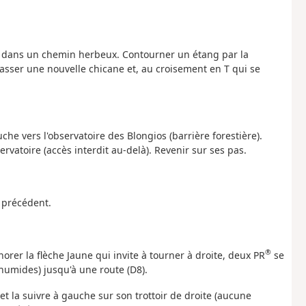
igu dans un chemin herbeux. Contourner un étang par la
asser une nouvelle chicane et, au croisement en T qui se
gauche vers l'observatoire des Blongios (barrière forestière).
ervatoire (accès interdit au-delà). Revenir sur ses pas.
n précédent.
®
gnorer la flèche Jaune qui invite à tourner à droite, deux PR
se
 humides) jusqu'à une route (D8).
t la suivre à gauche sur son trottoir de droite (aucune