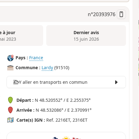
n°
20393976
e à jour
Dernier avis
mai 2023
15 juin 2026
Pays :
France
Commune :
Lardy
(91510)
Y aller en transports en commun
Départ :
N 48.520552° / E 2.255375°
Arrivée :
N 48.532086° / E 2.370991°
Carte(s) IGN :
Ref. 2216ET, 2316ET