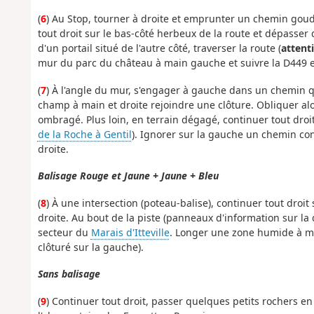
(
6
) Au Stop, tourner à droite et emprunter un chemin goud
tout droit sur le bas-côté herbeux de la route et dépasser
d'un portail situé de l'autre côté, traverser la route (
attent
mur du parc du château à main gauche et suivre la D449 en d
(
7
) À l'angle du mur, s'engager à gauche dans un chemin qu
champ à main et droite rejoindre une clôture. Obliquer al
ombragé. Plus loin, en terrain dégagé, continuer tout droit
de la Roche à Gentil
). Ignorer sur la gauche un chemin con
droite.
Balisage Rouge et Jaune + Jaune + Bleu
(
8
) À une intersection (poteau-balise), continuer tout droi
droite. Au bout de la piste (panneaux d'information sur la 
secteur du
Marais d'Itteville
. Longer une zone humide à m
clôturé sur la gauche).
Sans balisage
(
9
) Continuer tout droit, passer quelques petits rochers en