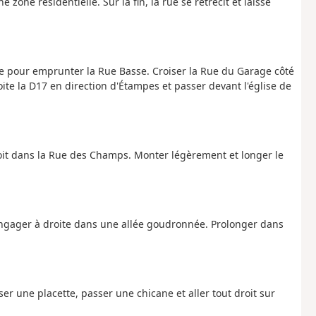
one résidentielle. Sur la fin, la rue se rétrécit et laisse
che pour emprunter la Rue Basse. Croiser la Rue du Garage côté
roite la D17 en direction d'Étampes et passer devant l'église de
droit dans la Rue des Champs. Monter légèrement et longer le
'engager à droite dans une allée goudronnée. Prolonger dans
r une placette, passer une chicane et aller tout droit sur