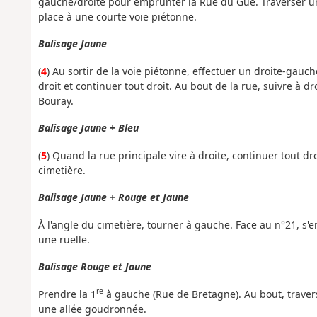
gauche/droite pour emprunter la Rue du Gué. Traverser une z
place à une courte voie piétonne.
Balisage Jaune
(
4
) Au sortir de la voie piétonne, effectuer un droite-gau
droit et continuer tout droit. Au bout de la rue, suivre à d
Bouray.
Balisage Jaune + Bleu
(
5
) Quand la rue principale vire à droite, continuer tout 
cimetière.
Balisage Jaune + Rouge et Jaune
À l'angle du cimetière, tourner à gauche. Face au n°21, s
une ruelle.
Balisage Rouge et Jaune
re
Prendre la 1
à gauche (Rue de Bretagne). Au bout, traverse
une allée goudronnée.