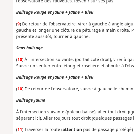
l'observatoire des Fauvettes. Revenir sur ses pas.
Balisage Rouge et Jaune + Jaune + Bleu
(
9
) De retour de l'observatoire, virer à gauche à angle a
gauche et longer une clôture de pâturage à main droite. P
présente aussitôt, tourner à gauche.
Sans balisage
(
10
) À l'intersection suivante, (portail côté droit), virer à 
Suivre un sentier entre étang et roselière et aboutir à l'obs
Balisage Rouge et Jaune + Jaune + Bleu
(
10
) De retour de l'observatoire, suivre à gauche le chemi
Balisage Jaune
À l'intersection suivante (poteau-balise), aller tout droit (i
séparent ici). Aller toujours tout droit (quelques passages
(
11
) Traverser la route (
attention
pas de passage protégé) e