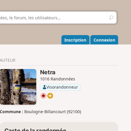
R
e
c
h
e
Inscription
Connexion
r
c
h
AUTEUR
e
r
Netra
1016 Randonnées
Visorandonneur
Commune :
Boulogne-Billancourt (92100)
Carte de la randonnée