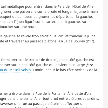
ail métallique pour entrer dans le Parc de l'Hôtel de Ville.
norer une passerelle sur la droite et longer la Juine à main
 bouquet de bambous et ignorer les départs sur la gauche.
ent en T (non figuré sur la carte), aller à gauche. Au
déboucher sur une route.
 de gauche se révèle trop étroit plus loin) et franchir la Juine
ite et traverser au passage piétons la Rue de Bouray (D17).
. Demeurer sur le trottoir de droite (le bas-côté gauche est
 passer sur le bas-côté gauche qui devient plus large (
être
u du Mesnil Voisin
. Continuer sur le bas-côté herbeux de la
rner à droite dans la Rue de la Fontaine. À la patte d'oie,
ger dans une sente. Aller tout droit entre clôtures et jardins,
traverser une rue au passage piétons et effectuer un