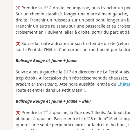
re
(
1
) Prendre la 1
à droite, en impasse, puis franchir un port
Sur un chemin stabilisé, longer une mare à main gauche, ig
droite. Franchir un ruisseau sur un petit pont, longer un
Franchir un autre ruisseau sur une passerelle et au croisem
croisement en T suivant, aller à droite, sortir du parc et 
(
2
) Suivre la route à droite sur son trottoir de droite (celui
sur le Pont de l'Hêtre. Contourner un rond-point par la dro
Balisage Rouge et Jaune + Jaune
Suivre alors à gauche la D17 en direction de La Ferté-Alais
trop étroit). À l'occasion d'un rétrécissement de chaussée,
prudent en traversant
). Atteindre aussitôt l'entrée du
Châtea
route et entrer dans Le Petit Mesnil.
Balisage Rouge et Jaune + Jaune + Bleu
re
(
3
) Prendre la 1
à gauche, la Rue des Tilleuls. Au bout, tou
obliquer à gauche. Passer entre le n°23 et le n°16 et s'enga
ignorer une sente perpendiculaire sur la droite. Au bout, 