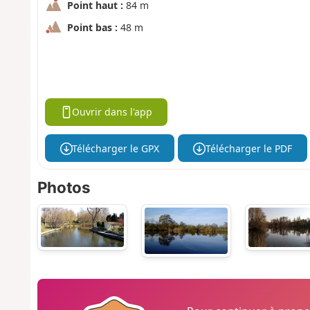
Point haut :
84 m
Point bas :
48 m
Ouvrir dans l'app
Télécharger le GPX
Télécharger le PDF
Photos