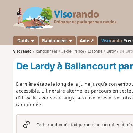
V
i
s
o
r
a
Outils
Randonnées
Aide ↗
Viso
rando
Pre
n
Visorando
Randonnées
Ile-de-France
Essonne
Lardy
De Lardy
d
o
De Lardy à Ballancourt par 
Dernière étape le long de la Juine jusqu'à son embo
accessible. L'itinéraire alterne les parcours en sect
d'Itteville, avec ses étangs, ses roselières et ses ob
randonnée.
Cette randonnée fait partie d'un circuit en itiné