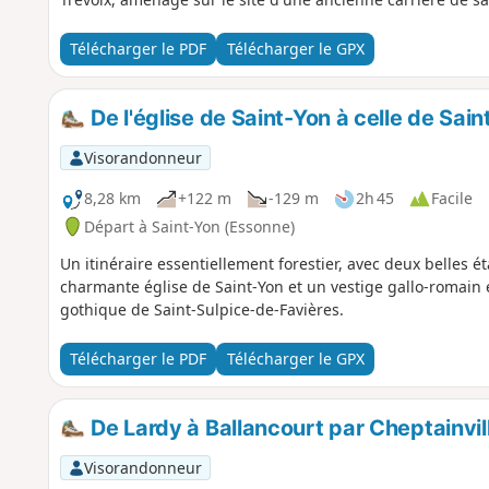
Télécharger le PDF
Télécharger le GPX
De l'église de Saint-Yon à celle de Sai
Visorandonneur
8,28 km
+122 m
-129 m
2h 45
Facile
Départ à Saint-Yon (Essonne)
Un itinéraire essentiellement forestier, avec deux belles é
charmante église de Saint-Yon et un vestige gallo-romain e
gothique de Saint-Sulpice-de-Favières.
Télécharger le PDF
Télécharger le GPX
De Lardy à Ballancourt par Cheptainvill
Visorandonneur