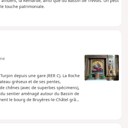
affluent, la Rémarde, ainsi que du Bassin de Trêvois. Un petit
lle touche patrimoniale.
ne
 Turpin depuis une gare (RER C). La Roche
ateau gréseux et de ses pentes,
t de chênes (avec de superbes spécimens),
te du sentier aménagé autour du Bassin de
ment le bourg de Bruyères-le-Châtel grâce
la belle forêt de Bruyères-le-Châtel (bien
isant de larges secteurs).