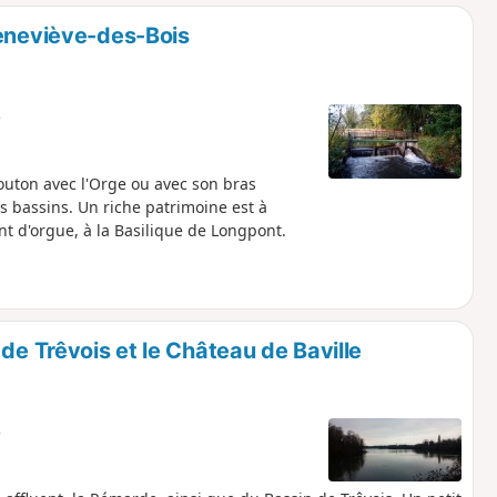
o
a
Geneviève-des-Bois
i
m
p
e
uton avec l'Orge ou avec son bras
s bassins. Un riche patrimoine est à
t d'orgue, à la Basilique de Longpont.
de Trêvois et le Château de Baville
e