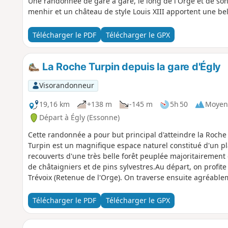
Une randonnée de gare à gare, le long de l'Orge et de son 
menhir et un château de style Louis XIII apportent une be
Télécharger le PDF
Télécharger le GPX
La Roche Turpin depuis la gare d'Égly
Visorandonneur
19,16 km
+138 m
-145 m
5h 50
Moyen
Départ à Égly (Essonne)
Cette randonnée a pour but principal d'atteindre la Roche
Turpin est un magnifique espace naturel constitué d'un pl
recouverts d'une très belle forêt peuplée majoritairemen
de châtaigniers et de pins sylvestres.Au départ, on profi
Trévoix (Retenue de l'Orge). On traverse ensuite agréable
à un réseau dense de petites sentes bien conservées. Puis 
que par de longues lignes droites dues aux clôtures privat
Télécharger le PDF
Télécharger le GPX