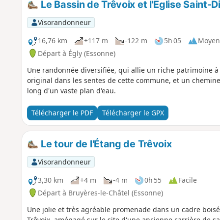
Le Bassin de Trêvoix et l'Eglise Saint-D
Visorandonneur
16,76 km
+117 m
-122 m
5h 05
Moyen
Départ à Égly (Essonne)
Une randonnée diversifiée, qui allie un riche patrimoine à
original dans les sentes de cette commune, et un chemine
long d'un vaste plan d'eau.
Télécharger le PDF
Télécharger le GPX
Le tour de l'Étang de Trêvoix
Visorandonneur
3,30 km
+4 m
-4 m
0h 55
Facile
Départ à Bruyères-le-Châtel (Essonne)
Une jolie et très agréable promenade dans un cadre boisé
Trêvoix, aménagé sur le site d'une ancienne carrière de sa