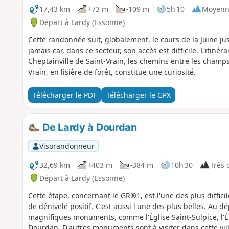
17,43 km
+73 m
-109 m
5h 10
Moyenn
Départ à Lardy (Essonne)
Cette randonnée suit, globalement, le cours de la Juine j
jamais car, dans ce secteur, son accès est difficile. L'itinér
Cheptainville de Saint-Vrain, les chemins entre les champs
Vrain, en lisière de forêt, constitue une curiosité.
Télécharger le PDF
Télécharger le GPX
De Lardy à Dourdan
Visorandonneur
32,69 km
+403 m
-384 m
10h 30
Très d
Départ à Lardy (Essonne)
Cette étape, concernant le GR®1, est l'une des plus diffi
de dénivelé positif. C'est aussi l'une des plus belles. Au 
magnifiques monuments, comme l'Église Saint-Sulpice, l'Ég
Dourdan. D'autres monuments sont à visiter dans cette vill