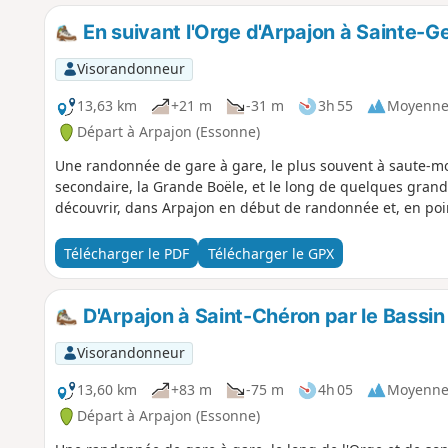
En suivant l'Orge d'Arpajon à Sainte-
Visorandonneur
13,63 km
+21 m
-31 m
3h 55
Moyenn
Départ à Arpajon (Essonne)
Une randonnée de gare à gare, le plus souvent à saute-mo
secondaire, la Grande Boële, et le long de quelques grand
découvrir, dans Arpajon en début de randonnée et, en poin
Télécharger le PDF
Télécharger le GPX
D'Arpajon à Saint-Chéron par le Bassin 
Visorandonneur
13,60 km
+83 m
-75 m
4h 05
Moyenn
Départ à Arpajon (Essonne)