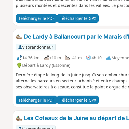
plusieurs montées et descentes dans les vallées. Le parco
grand.
Télécharger le PDF
Télécharger le GPX
De Lardy à Ballancourt par le Marais d'I
Visorandonneur
14,36 km
+10 m
-41 m
4h 10
Moyenn
Départ à Lardy (Essonne)
Dernière étape le long de la Juine jusqu'à son embouchure d
alterne les parcours en secteur urbanisé et entre champs et
ses observatoires à oiseaux, constitue le point d'orgue de
Télécharger le PDF
Télécharger le GPX
Les Coteaux de la Juine au départ de 
Visorandonneur