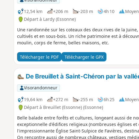
12,54 km
+206 m
-203 m
4h 10
Moyen
Départ à Lardy (Essonne)
Une randonnée sur les coteaux des deux rives de la Juine
cultivés et en sous-bois. Un riche patrimoine est à découv
moulin, corps de ferme, belles maisons, etc.
Télécharger le PDF
Télécharger le GPX
De Breuillet à Saint-Chéron par la vall
Visorandonneur
19,64 km
+272 m
-255 m
6h 25
Moyen
Départ à Breuillet (Essonne) (Essonne)
Belle balade entre forêts et cultures, longeant aussi de 
exceptionnelle d'édifices religieux (nombreuses églises et 
l'impressionnante Église Saint-Sulpice de Favières, destina
On rencontre aussi de nombreux châteaux, vestiges médié