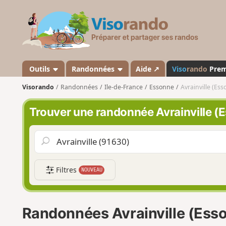
V
i
s
o
r
a
Outils
Randonnées
Aide ↗
Viso
rando
Pre
n
Visorando
Randonnées
Ile-de-France
Essonne
Avrainville (Es
d
o
Trouver une randonnée Avrainville (
Filtres
NOUVEAU
Randonnées Avrainville (Ess