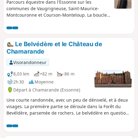
Parcours équestre dans l'Essonne sur les
communes de Vaugrigneuse, Saint-Maurice-
Montcouronne et Courson-Monteloup. La boucle
présente de belles séquences au trot et au galop.
Les villages traversés sont magnifiques et l'intérêt
architectural va crescendo vers un final autour
château de Courson (XVIIe siècle). Les sols sont
Le Belvédère et le Château de
variés : chemins agricoles, chemins forestiers,
Chamarande
petites routes goudronnées. La boucle est
réalisable sur une durée de deux heures aux trois
Visorandonneur
allures. Le parcours évite d'emprunter ou de
traverser des axes routiers importants.
8,03 km
+82 m
-86 m
2h 30
Moyenne
Départ à Chamarande (Essonne)
Une courte randonnée, avec un peu de dénivelé, et à deux
visages. La première partie se déroule dans la Forêt du
Bevéldère, parsemée de rochers. Le belvédère en question
offre un panorama étendu sur la vallée. La seconde partie
se déroule dans le Domaine de Chamarande, avec son
château de style Louis XIII et ses multiples canaux et plans