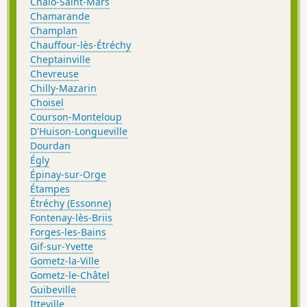
Chalo-Saint-Mars
Chamarande
Champlan
Chauffour-lès-Étréchy
Cheptainville
Chevreuse
Chilly-Mazarin
Choisel
Courson-Monteloup
D'Huison-Longueville
Dourdan
Égly
Épinay-sur-Orge
Étampes
Étréchy (Essonne)
Fontenay-lès-Briis
Forges-les-Bains
Gif-sur-Yvette
Gometz-la-Ville
Gometz-le-Châtel
Guibeville
Itteville