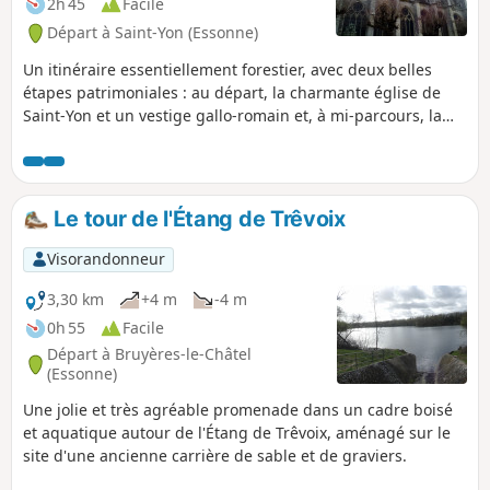
2h 45
Facile
Départ à Saint-Yon (Essonne)
Un itinéraire essentiellement forestier, avec deux belles
étapes patrimoniales : au départ, la charmante église de
Saint-Yon et un vestige gallo-romain et, à mi-parcours, la
superbe église gothique de Saint-Sulpice-de-Favières.
Le tour de l'Étang de Trêvoix
Visorandonneur
3,30 km
+4 m
-4 m
0h 55
Facile
Départ à Bruyères-le-Châtel
(Essonne)
Une jolie et très agréable promenade dans un cadre boisé
et aquatique autour de l'Étang de Trêvoix, aménagé sur le
site d'une ancienne carrière de sable et de graviers.