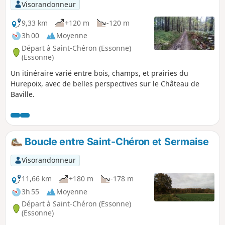
Visorandonneur
9,33 km
+120 m
-120 m
3h 00
Moyenne
Départ à Saint-Chéron (Essonne)
(Essonne)
Un itinéraire varié entre bois, champs, et prairies du
Hurepoix, avec de belles perspectives sur le Château de
Baville.
Boucle entre Saint-Chéron et Sermaise
Visorandonneur
11,66 km
+180 m
-178 m
3h 55
Moyenne
Départ à Saint-Chéron (Essonne)
(Essonne)