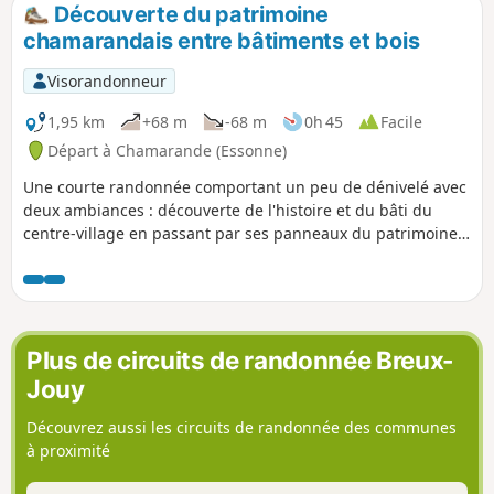
d'eau.
Découverte du patrimoine
chamarandais entre bâtiments et bois
Visorandonneur
1,95 km
+68 m
-68 m
0h 45
Facile
Départ à Chamarande (Essonne)
Une courte randonnée comportant un peu de dénivelé avec
deux ambiances : découverte de l'histoire et du bâti du
centre-village en passant par ses panneaux du patrimoine,
et itinéraire dans la forêt empruntant des chemins sur le
coteau avec découverte du calvaire.
Plus de circuits de randonnée Breux-
Jouy
Découvrez aussi les circuits de randonnée des communes
à proximité