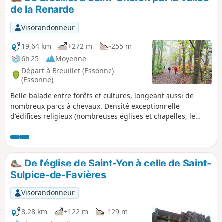
de la Renarde
Visorandonneur
19,64 km
+272 m
-255 m
6h 25
Moyenne
Départ à Breuillet (Essonne)
(Essonne)
Belle balade entre forêts et cultures, longeant aussi de
nombreux parcs à chevaux. Densité exceptionnelle
d'édifices religieux (nombreuses églises et chapelles, le
point d'orgue étant l'impressionnante Église Saint-Sulpice
de Favières, destination de pèlerinage jusqu'au XXe siècle).
On rencontre aussi de nombreux châteaux, vestiges
médiévaux (Saint-Yon, Château de la Grange) ou plus
De l'église de Saint-Yon à celle de Saint-
modernes et bien conservés (le Segrez, Souzy-la-Briche,
Sulpice-de-Favières
Villeconin).
Visorandonneur
8,28 km
+122 m
-129 m