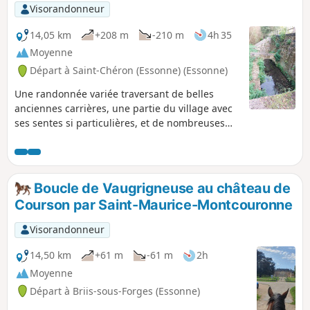
Visorandonneur
14,05 km
+208 m
-210 m
4h 35
Moyenne
Départ à Saint-Chéron (Essonne) (Essonne)
Une randonnée variée traversant de belles
anciennes carrières, une partie du village avec
ses sentes si particulières, et de nombreuses
zones boisées.
Boucle de Vaugrigneuse au château de
Courson par Saint-Maurice-Montcouronne
Visorandonneur
14,50 km
+61 m
-61 m
2h
Moyenne
Départ à Briis-sous-Forges (Essonne)