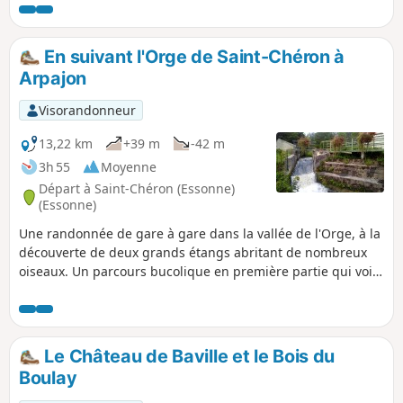
En suivant l'Orge de Saint-Chéron à
Arpajon
Visorandonneur
13,22 km
+39 m
-42 m
3h 55
Moyenne
Départ à Saint-Chéron (Essonne)
(Essonne)
Une randonnée de gare à gare dans la vallée de l'Orge, à la
découverte de deux grands étangs abritant de nombreux
oiseaux. Un parcours bucolique en première partie qui voit
ensuite la part des parcours urbains s'accroître. Du
patrimoine en cours de route : un ancien moulin bien
restauré, quelques églises, un petit menhir, un lavoir...
Le Château de Baville et le Bois du
Boulay