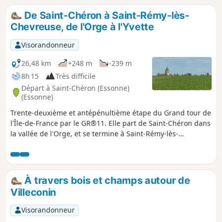
De Saint-Chéron à Saint-Rémy-lès-
Chevreuse, de l'Orge à l'Yvette
Visorandonneur
26,48 km
+248 m
-239 m
8h 15
Très difficile
Départ à Saint-Chéron (Essonne)
(Essonne)
Trente-deuxième et antépénultième étape du Grand tour de
l'Île-de-France par le GR®11. Elle part de Saint-Chéron dans
la vallée de l'Orge, et se termine à Saint-Rémy-lès-
Chevreuse dans la vallée de l'Yvette, achevant ainsi la
traversée de l'Essonne via ses principales vallées. Après un
début orienté vers l'Ouest, l'itinéraire suit une orientation
plein Nord à travers les plateaux du Hurepoix.
À travers bois et champs autour de
Villeconin
Visorandonneur