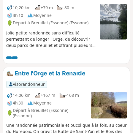
10,20 km
+79 m
-80 m
3h 10
Moyenne
Départ à Breuillet (Essonne) (Essonne)
Jolie petite randonnée sans difficulté
permettant de longer l'Orge, de découvrir
deux parcs de Breuillet et offrant plusieurs
vues sur une enfilade d'étangs au long de la
Rémarde. Variée, pas mal d'ombre le long de
ce tracé accessible en RER .
Entre l'Orge et la Renarde
Visorandonneur
14,06 km
+167 m
-168 m
4h 30
Moyenne
Départ à Breuillet (Essonne)
(Essonne)
Une randonnée patrimoniale et bucolique à la fois, au coeur
du Hurepoix. On gravit la Butte de Saint-Yon et le Bois des