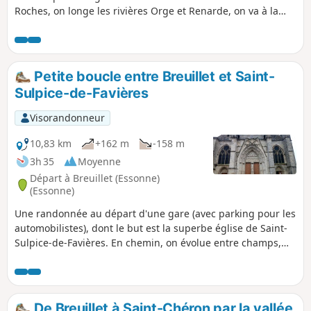
Roches, on longe les rivières Orge et Renarde, on va à la
découverte de la charmante église de Saint-Yon et de la
superbe église Saint-Sulpice.
Petite boucle entre Breuillet et Saint-
Sulpice-de-Favières
Visorandonneur
10,83 km
+162 m
-158 m
3h 35
Moyenne
Départ à Breuillet (Essonne)
(Essonne)
Une randonnée au départ d'une gare (avec parking pour les
automobilistes), dont le but est la superbe église de Saint-
Sulpice-de-Favières. En chemin, on évolue entre champs,
prés et bois, et l'itinéraire est agrémenté de jolies rivières et
d'un ancien moulin à eau.
De Breuillet à Saint-Chéron par la vallée