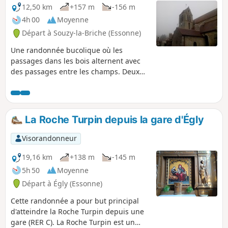
12,50 km
+157 m
-156 m
4h 00
Moyenne
Départ à Souzy-la-Briche (Essonne)
Une randonnée bucolique où les
passages dans les bois alternent avec
des passages entre les champs. Deux
châteaux, une belle église et une tour
du moyen-âge en ruine se dévoilent au
détour des chemins.
La Roche Turpin depuis la gare d'Égly
Visorandonneur
19,16 km
+138 m
-145 m
5h 50
Moyenne
Départ à Égly (Essonne)
Cette randonnée a pour but principal
d'atteindre la Roche Turpin depuis une
gare (RER C). La Roche Turpin est un