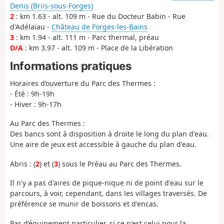
Denis (Briis-sous-Forges)
2
: km 1.63 - alt. 109 m - Rue du Docteur Babin - Rue
d'Adélaïau -
Château de Forges-les-Bains
3
: km 1.94 - alt. 111 m - Parc thermal, préau
D/A
: km 3.97 - alt. 109 m - Place de la Libération
Informations pratiques
Horaires d’ouverture du Parc des Thermes :
- Été : 9h-19h
- Hiver : 9h-17h
Au Parc des Thermes :
Des bancs sont à disposition à droite le long du plan d'eau.
Une aire de jeux est accessible à gauche du plan d'eau.
Abris : (
2
) et (
3
) sous le Préau au Parc des Thermes.
Il n'y a pas d'aires de pique-nique ni de point d'eau sur le
parcours, à voir, cependant, dans les villages traversés. De
préférence se munir de boissons et d'encas.
Pas d’équipement particulier, si ce n'est celui pour la