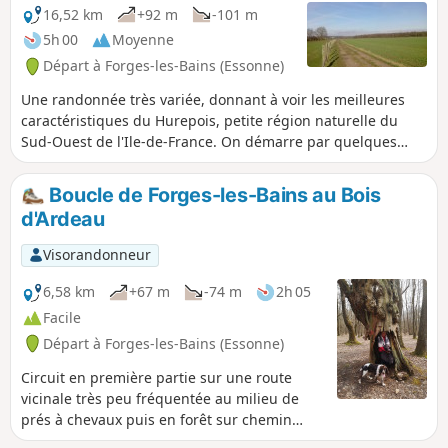
16,52 km
+92 m
-101 m
5h 00
Moyenne
Départ à Forges-les-Bains (Essonne)
Une randonnée très variée, donnant à voir les meilleures
caractéristiques du Hurepois, petite région naturelle du
Sud-Ouest de l'Ile-de-France. On démarre par quelques
villages au riche patrimoine : églises, château, donjon,
lavoirs... On poursuit au milieu de prairies avec de
Boucle de Forges-les-Bains au Bois
nombreux chevaux. La randonnée s'achève par un parcours
d'Ardeau
très agréable en sous-bois.
Visorandonneur
6,58 km
+67 m
-74 m
2h 05
Facile
Départ à Forges-les-Bains (Essonne)
Circuit en première partie sur une route
vicinale très peu fréquentée au milieu de
prés à chevaux puis en forêt sur chemin
sablonneux où se trouvent de vieux arbres