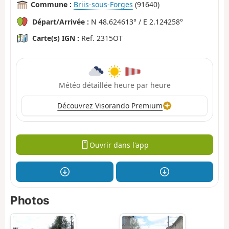
Commune :
Briis-sous-Forges
(91640)
Départ/Arrivée :
N 48.624613° / E 2.124258°
Carte(s) IGN :
Ref. 2315OT
Météo détaillée heure par heure
Découvrez Visorando Premium
Ouvrir dans l'app
Photos