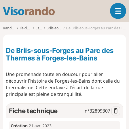
V
O
i
u
s
v
o
Randonnées
Ile-de-France
Essonne
Briis-sous-Forges
De Briis-sous-Forges au Parc des Thermes à Forges-les-Bains
r
r
i
a
r
n
De Briis-sous-Forges au Parc des
l
d
a
Thermes à Forges-les-Bains
o
n
a
Une promenade toute en douceur pour aller
v
i
découvrir l'histoire de Forges-les-Bains dont celle du
g
thermalisme. Cette enclave à l'écart de la rue
a
principale est pleine de tranquillité.
t
i
Fiche technique
n°
32899307
o
n
Création
21 avr. 2023