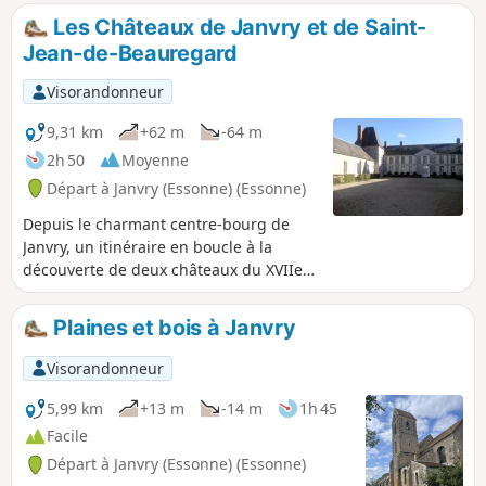
dont un creux qui peut abriter un homme.
Les Châteaux de Janvry et de Saint-
Parcours en revêtement idéal s'il a plu les
Jean-de-Beauregard
jours précédents.
Visorandonneur
9,31 km
+62 m
-64 m
2h 50
Moyenne
Départ à Janvry (Essonne) (Essonne)
Depuis le charmant centre-bourg de
Janvry, un itinéraire en boucle à la
découverte de deux châteaux du XVIIe
siècle. Une courte randonnée entre
champs cultivés et en sous-bois.
Plaines et bois à Janvry
Visorandonneur
5,99 km
+13 m
-14 m
1h 45
Facile
Départ à Janvry (Essonne) (Essonne)