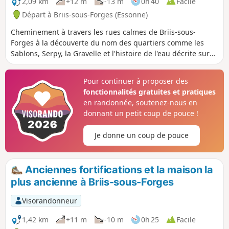
2,09 km
+12 m
-13 m
0h 40
Facile
Départ à Briis-sous-Forges (Essonne)
Cheminement à travers les rues calmes de Briis-sous-
Forges à la découverte du nom des quartiers comme les
Sablons, Serpy, la Gravelle et l'histoire de l'eau décrite sur
les panneaux informatifs notamment à la hauteur du
Chemin de Serpy à main droite.
Pour continuer à proposer des
fonctionnalités gratuites et pratiques
en randonnée, soutenez-nous en
donnant un petit coup de pouce !
Je donne un coup de pouce
Anciennes fortifications et la maison la
plus ancienne à Briis-sous-Forges
Visorandonneur
1,42 km
+11 m
-10 m
0h 25
Facile