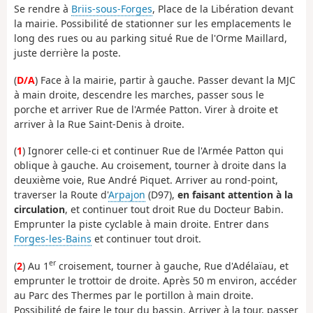
Se rendre à
Briis-sous-Forges
, Place de la Libération devant
la mairie. Possibilité de stationner sur les emplacements le
long des rues ou au parking situé Rue de l'Orme Maillard,
juste derrière la poste.
(
D/A
) Face à la mairie, partir à gauche. Passer devant la MJC
à main droite, descendre les marches, passer sous le
porche et arriver Rue de l'Armée Patton. Virer à droite et
arriver à la Rue Saint-Denis à droite.
(
1
) Ignorer celle-ci et continuer Rue de l'Armée Patton qui
oblique à gauche. Au croisement, tourner à droite dans la
deuxième voie, Rue André Piquet. Arriver au rond-point,
traverser la Route d'
Arpajon
(D97),
en faisant attention à la
circulation
, et continuer tout droit Rue du Docteur Babin.
Emprunter la piste cyclable à main droite. Entrer dans
Forges-les-Bains
et continuer tout droit.
er
(
2
) Au 1
croisement, tourner à gauche, Rue d'Adélaïau, et
emprunter le trottoir de droite. Après 50 m environ, accéder
au Parc des Thermes par le portillon à main droite.
Possibilité de faire le tour du bassin. Arriver à la tour, passer