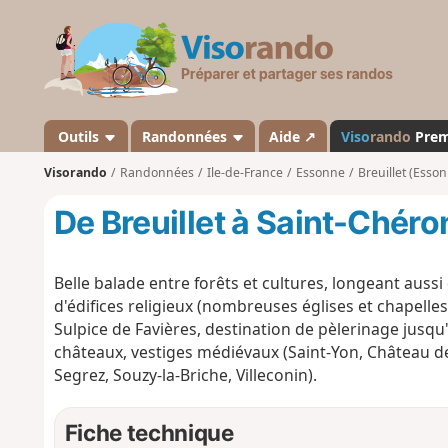
V
i
s
o
r
a
Outils
Randonnées
Aide ↗
Viso
rando
Pre
n
Visorando
Randonnées
Ile-de-France
Essonne
Breuillet (Esso
d
o
De Breuillet à Saint-Chéron
Belle balade entre forêts et cultures, longeant aus
d'édifices religieux (nombreuses églises et chapelles
Sulpice de Favières, destination de pèlerinage jusq
châteaux, vestiges médiévaux (Saint-Yon, Château d
Segrez, Souzy-la-Briche, Villeconin).
Fiche technique