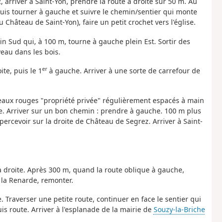
, arriver à Saint-Yon, prendre la route à droite sur 50 m. Au
uis tourner à gauche et suivre le chemin/sentier qui monte
 Château de Saint-Yon), faire un petit crochet vers l'église.
in Sud qui, à 100 m, tourne à gauche plein Est. Sortir des
veau dans les bois.
er
te, puis le 1
à gauche. Arriver à une sorte de carrefour de
neaux rouges "propriété privée" régulièrement espacés à main
e. Arriver sur un bon chemin : prendre à gauche. 100 m plus
percevoir sur la droite de Château de Segrez. Arriver à Saint-
 à droite. Après 300 m, quand la route oblique à gauche,
r la Renarde, remonter.
 Traverser une petite route, continuer en face le sentier qui
s route. Arriver à l'esplanade de la mairie de
Souzy-la-Briche