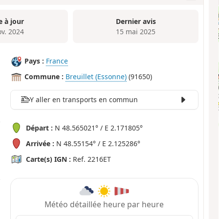
e à jour
Dernier avis
ov. 2024
15 mai 2025
Pays :
France
Commune :
Breuillet (Essonne)
(91650)
Y aller en transports en commun
Départ :
N 48.565021° / E 2.171805°
Arrivée :
N 48.55154° / E 2.125286°
Carte(s) IGN :
Ref. 2216ET
Météo détaillée heure par heure