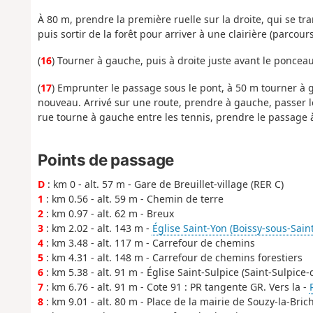
À 80 m, prendre la première ruelle sur la droite, qui se tra
puis sortir de la forêt pour arriver à une clairière (parcour
(
16
) Tourner à gauche, puis à droite juste avant le ponceau
(
17
) Emprunter le passage sous le pont, à 50 m tourner à g
nouveau. Arrivé sur une route, prendre à gauche, passer le
rue tourne à gauche entre les tennis, prendre le passage 
Points de passage
D
: km 0 - alt. 57 m - Gare de Breuillet-village (RER C)
1
: km 0.56 - alt. 59 m - Chemin de terre
2
: km 0.97 - alt. 62 m - Breux
3
: km 2.02 - alt. 143 m -
Église Saint-Yon (Boissy-sous-Sain
4
: km 3.48 - alt. 117 m - Carrefour de chemins
5
: km 4.31 - alt. 148 m - Carrefour de chemins forestiers
6
: km 5.38 - alt. 91 m - Église Saint-Sulpice (Saint-Sulpice-
7
: km 6.76 - alt. 91 m - Cote 91 : PR tangente GR. Vers la -
8
: km 9.01 - alt. 80 m - Place de la mairie de Souzy-la-Bric