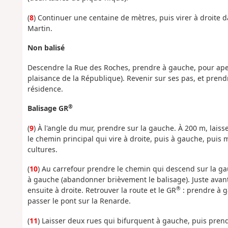
(
8
) Continuer une centaine de mètres, puis virer à droite da
Martin.
Non balisé
Descendre la Rue des Roches, prendre à gauche, pour aper
plaisance de la République). Revenir sur ses pas, et pren
résidence.
®
Balisage GR
(
9
) À l'angle du mur, prendre sur la gauche. À 200 m, laisse
le chemin principal qui vire à droite, puis à gauche, puis m
cultures.
(
10
) Au carrefour prendre le chemin qui descend sur la gau
à gauche (abandonner brièvement le balisage). Juste avant l
®
ensuite à droite. Retrouver la route et le GR
: prendre à ga
passer le pont sur la Renarde.
(
11
) Laisser deux rues qui bifurquent à gauche, puis prend