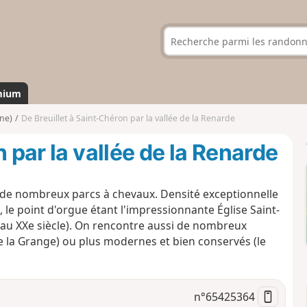
mium
nne)
De Breuillet à Saint-Chéron par la vallée de la Renarde
 par la vallée de la Renarde
si de nombreux parcs à chevaux. Densité exceptionnelle
, le point d'orgue étant l'impressionnante Église Saint-
u'au XXe siècle). On rencontre aussi de nombreux
e la Grange) ou plus modernes et bien conservés (le
n°
65425364