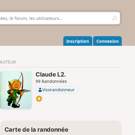
R
e
c
h
e
Inscription
Connexion
r
c
h
AUTEUR
e
r
Claude L2.
99 Randonnées
Visorandonneur
Carte de la randonnée