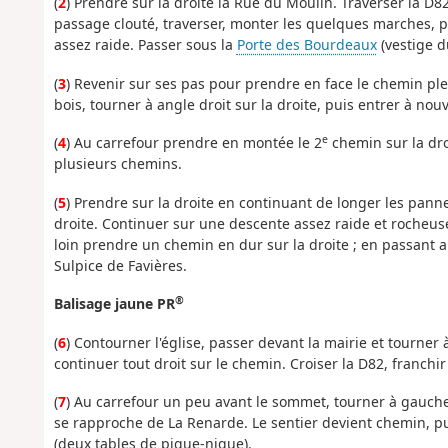
(
2
) Prendre sur la droite la Rue du Moulin. Traverser la D82
passage clouté, traverser, monter les quelques marches, p
assez raide. Passer sous la
Porte des Bourdeaux
(vestige du
(
3
) Revenir sur ses pas pour prendre en face le chemin ple
bois, tourner à angle droit sur la droite, puis entrer à nou
e
(
4
) Au carrefour prendre en montée le 2
chemin sur la droi
plusieurs chemins.
(
5
) Prendre sur la droite en continuant de longer les pan
droite. Continuer sur une descente assez raide et rocheus
loin prendre un chemin en dur sur la droite ; en passant a
Sulpice de Favières.
®
Balisage jaune PR
(
6
) Contourner l'église, passer devant la mairie et tourner
continuer tout droit sur le chemin. Croiser la D82, franchi
(
7
) Au carrefour un peu avant le sommet, tourner à gauche.
se rapproche de La Renarde. Le sentier devient chemin, pui
(deux tables de pique-nique).