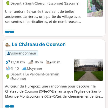
Départ à Saint-Chéron (Essonne) (Essonne)
Une randonnée variée traversant de belles
anciennes carrières, une partie du village avec
ses sentes si particulières, et de nombreuses
zones boisées.
Le Château de Courson
Visorandonneur
13,58 km
+86 m
-80 m
4h 10
Moyenne
Départ à Le Val-Saint-Germain
(Essonne)
Au cœur du Hurepoix, une randonnée pour découvrir le
Château de Courson (XVIe-XVIIe) ainsi que l'église de Saint-
Maurice-Montcouronne (XIIe-XVIe). Un cheminement entre
champs et bois agrémenté de quelques ruisseaux.