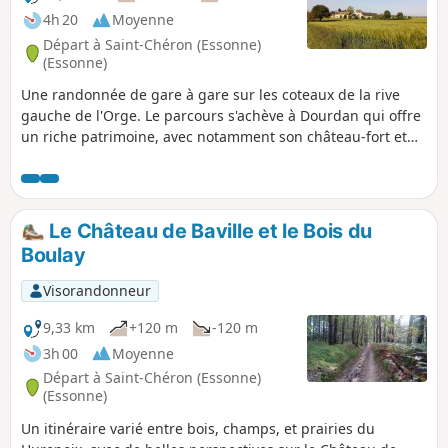
4h 20
Moyenne
Départ à Saint-Chéron (Essonne)
(Essonne)
Une randonnée de gare à gare sur les coteaux de la rive
gauche de l'Orge. Le parcours s'achève à Dourdan qui offre
un riche patrimoine, avec notamment son château-fort et
son église gothique.
Le Château de Baville et le Bois du
Boulay
Visorandonneur
9,33 km
+120 m
-120 m
3h 00
Moyenne
Départ à Saint-Chéron (Essonne)
(Essonne)
Un itinéraire varié entre bois, champs, et prairies du