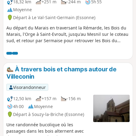
18,32 km
+251 m
-244 m
5h 55
Moyenne
Départ à Le Val-Saint-Germain (Essonne)
Au départ du Marais en traversant la Rémarde, les Bois du
Marais, l'Orge à Saint-Evroult, jusqu'au Mesnil sur le coteau
sud, et retour par Sermaise pour retrouver les Bois du
Marais Alternance de bois, de villages, de lisières de
plateau agricole.
À travers bois et champs autour de
Villeconin
Visorandonneur
12,50 km
+157 m
-156 m
4h 00
Moyenne
Départ à Souzy-la-Briche (Essonne)
Une randonnée bucolique où les
passages dans les bois alternent avec