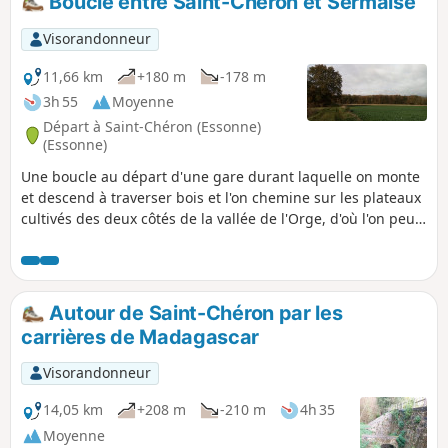
Boucle entre Saint-Chéron et Sermaise
Visorandonneur
11,66 km
+180 m
-178 m
3h 55
Moyenne
Départ à Saint-Chéron (Essonne)
(Essonne)
Une boucle au départ d'une gare durant laquelle on monte
et descend à traverser bois et l'on chemine sur les plateaux
cultivés des deux côtés de la vallée de l'Orge, d'où l'on peut
bénéficier de points de vue étendus.
Autour de Saint-Chéron par les
carrières de Madagascar
Visorandonneur
14,05 km
+208 m
-210 m
4h 35
Moyenne