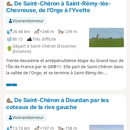
De Saint-Chéron à Saint-Rémy-lès-
p
Chevreuse, de l'Orge à l'Yvette
Visorandonneur
26,48 km
+248 m
-239 m
8h 15
Très difficile
Départ à Saint-Chéron (Essonne)
(Essonne)
Trente-deuxième et antépénultième étape du Grand tour de
l'Île-de-France par le GR®11. Elle part de Saint-Chéron dans
la vallée de l'Orge, et se termine à Saint-Rémy-lès-
Chevreuse dans la vallée de l'Yvette, achevant ainsi la
traversée de l'Essonne via ses principales vallées. Après un
début orienté vers l'Ouest, l'itinéraire suit une orientation
plein Nord à travers les plateaux du Hurepoix.
De Saint-Chéron à Dourdan par les
coteaux de la rive gauche
Visorandonneur
13,16 km
+197 m
-158 m