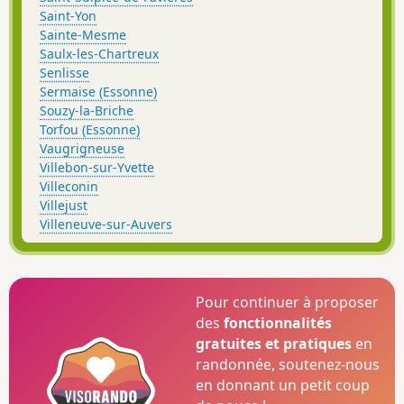
Saint-Yon
Sainte-Mesme
Saulx-les-Chartreux
Senlisse
Sermaise (Essonne)
Souzy-la-Briche
Torfou (Essonne)
Vaugrigneuse
Villebon-sur-Yvette
Villeconin
Villejust
Villeneuve-sur-Auvers
Pour continuer à proposer
des
fonctionnalités
gratuites et pratiques
en
randonnée, soutenez-nous
en donnant un petit coup