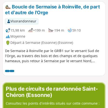
médiévaux (Saint-Yon, Château de la Grange) ou plus
Boucle de Sermaise à Roinville, de part
modernes et bien conservés (le Segrez, Souzy-la-Briche,
et d'autre de l'Orge
Villeconin).
Visorandonneur
15,98 km
+199 m
-194 m
5h 10
Moyenne
Départ à Sermaise (Essonne) (Essonne)
De Sermaise à Roinville par le GR®1 sur le versant Sud de
l'Orge, au travers des bois et des champs et de quelques
hameaux, puis retour à Sermaise par le versant Nord,
jusqu'aux confins des Bois du Marais.
Plus de circuits de randonnée Saint-
Chéron (Essonne)
Consultez les points d'intérêts situés sur cette commune :