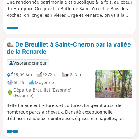
Une randonnée patrimoniale et bucolique à la fois, au coeur
du Hurepoix. On gravit la Butte de Saint-Yon et le Bois des
Roches, on longe les rivières Orge et Renarde, on va à la
découverte de la charmante église de Saint-Yon et de la
superbe église Saint-Sulpice.
De Breuillet à Saint-Chéron par la vallée
de la Renarde
Visorandonneur
19,64 km
+272 m
-255 m
6h 25
Moyenne
Départ à Breuillet (Essonne)
(Essonne)
Belle balade entre forêts et cultures, longeant aussi de
nombreux parcs à chevaux. Densité exceptionnelle
d'édifices religieux (nombreuses églises et chapelles, le
point d'orgue étant l'impressionnante Église Saint-Sulpice
de Favières, destination de pèlerinage jusqu'au XXe siècle).
On rencontre aussi de nombreux châteaux, vestiges