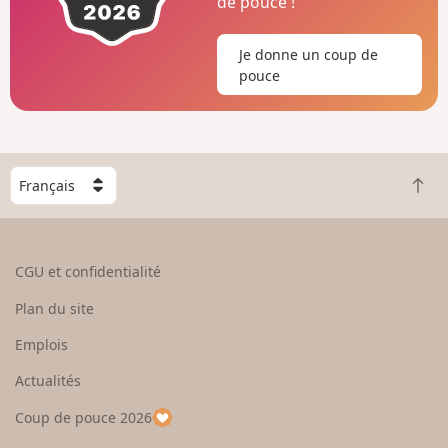
de pouce !
Je donne un coup de
pouce
C
R
h
e
o
t
i
o
s
CGU et confidentialité
u
i
r
s
Plan du site
e
s
n
e
Emplois
h
z
Actualités
a
u
u
n
Coup de pouce 2026
t
p