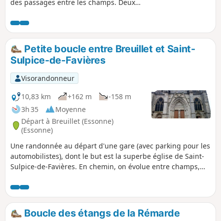
des passages entre les champs. Deux
châteaux, une belle église et une tour
du moyen-âge en ruine se dévoilent au
détour des chemins.
Petite boucle entre Breuillet et Saint-
Sulpice-de-Favières
Visorandonneur
10,83 km
+162 m
-158 m
3h 35
Moyenne
Départ à Breuillet (Essonne)
(Essonne)
Une randonnée au départ d'une gare (avec parking pour les
automobilistes), dont le but est la superbe église de Saint-
Sulpice-de-Favières. En chemin, on évolue entre champs,
prés et bois, et l'itinéraire est agrémenté de jolies rivières et
d'un ancien moulin à eau.
Boucle des étangs de la Rémarde