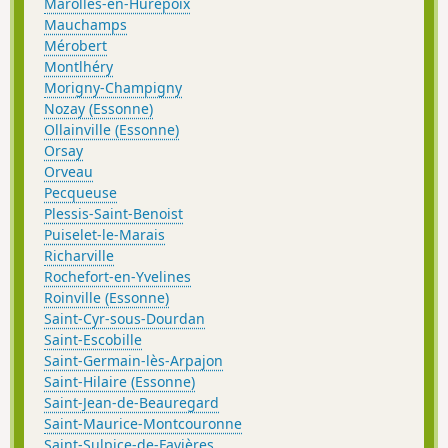
Marolles-en-Hurepoix
Mauchamps
Mérobert
Montlhéry
Morigny-Champigny
Nozay (Essonne)
Ollainville (Essonne)
Orsay
Orveau
Pecqueuse
Plessis-Saint-Benoist
Puiselet-le-Marais
Richarville
Rochefort-en-Yvelines
Roinville (Essonne)
Saint-Cyr-sous-Dourdan
Saint-Escobille
Saint-Germain-lès-Arpajon
Saint-Hilaire (Essonne)
Saint-Jean-de-Beauregard
Saint-Maurice-Montcouronne
Saint-Sulpice-de-Favières