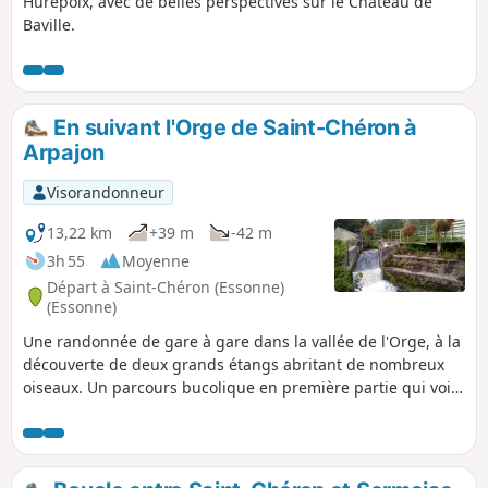
Hurepoix, avec de belles perspectives sur le Château de
Baville.
En suivant l'Orge de Saint-Chéron à
Arpajon
Visorandonneur
13,22 km
+39 m
-42 m
3h 55
Moyenne
Départ à Saint-Chéron (Essonne)
(Essonne)
Une randonnée de gare à gare dans la vallée de l'Orge, à la
découverte de deux grands étangs abritant de nombreux
oiseaux. Un parcours bucolique en première partie qui voit
ensuite la part des parcours urbains s'accroître. Du
patrimoine en cours de route : un ancien moulin bien
restauré, quelques églises, un petit menhir, un lavoir...