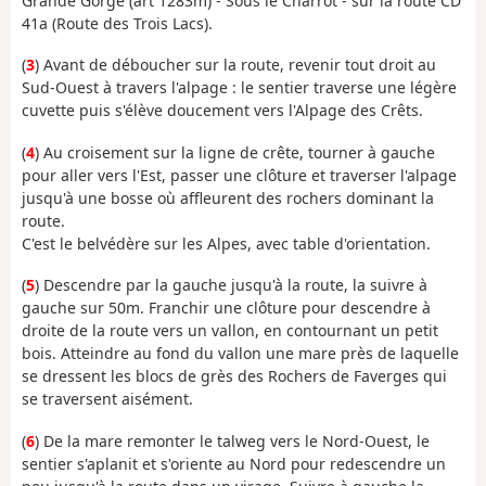
Grande Gorge (art 1283m) - Sous le Charrot - sur la route CD
41a (Route des Trois Lacs).
(
3
) Avant de déboucher sur la route, revenir tout droit au
Sud-Ouest à travers l'alpage : le sentier traverse une légère
cuvette puis s'élève doucement vers l'Alpage des Crêts.
(
4
) Au croisement sur la ligne de crête, tourner à gauche
pour aller vers l'Est, passer une clôture et traverser l'alpage
jusqu'à une bosse où affleurent des rochers dominant la
route.
C'est le belvédère sur les Alpes, avec table d'orientation.
(
5
) Descendre par la gauche jusqu'à la route, la suivre à
gauche sur 50m. Franchir une clôture pour descendre à
droite de la route vers un vallon, en contournant un petit
bois. Atteindre au fond du vallon une mare près de laquelle
se dressent les blocs de grès des Rochers de Faverges qui
se traversent aisément.
(
6
) De la mare remonter le talweg vers le Nord-Ouest, le
sentier s'aplanit et s'oriente au Nord pour redescendre un