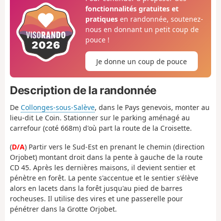
fonctionnalités gratuites et
pratiques
en randonnée, soutenez-
nous en donnant un petit coup de
pouce !
Je donne un coup de pouce
Description de la randonnée
De
Collonges-sous-Salève
, dans le Pays genevois, monter au
lieu-dit Le Coin. Stationner sur le parking aménagé au
carrefour (coté 668m) d'où part la route de la Croisette.
(
D/A
) Partir vers le Sud-Est en prenant le chemin (direction
Orjobet) montant droit dans la pente à gauche de la route
CD 45. Après les dernières maisons, il devient sentier et
pénètre en forêt. La pente s'accentue et le sentier s'élève
alors en lacets dans la forêt jusqu'au pied de barres
rocheuses. Il utilise des vires et une passerelle pour
pénétrer dans la Grotte Orjobet.