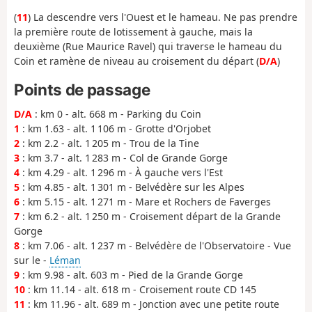
(
11
) La descendre vers l'Ouest et le hameau. Ne pas prendre
la première route de lotissement à gauche, mais la
deuxième (Rue Maurice Ravel) qui traverse le hameau du
Coin et ramène de niveau au croisement du départ (
D/A
)
Points de passage
D/A
: km 0 - alt. 668 m - Parking du Coin
1
: km 1.63 - alt. 1 106 m - Grotte d'Orjobet
2
: km 2.2 - alt. 1 205 m - Trou de la Tine
3
: km 3.7 - alt. 1 283 m - Col de Grande Gorge
4
: km 4.29 - alt. 1 296 m - À gauche vers l'Est
5
: km 4.85 - alt. 1 301 m - Belvédère sur les Alpes
6
: km 5.15 - alt. 1 271 m - Mare et Rochers de Faverges
7
: km 6.2 - alt. 1 250 m - Croisement départ de la Grande
Gorge
8
: km 7.06 - alt. 1 237 m - Belvédère de l'Observatoire - Vue
sur le -
Léman
9
: km 9.98 - alt. 603 m - Pied de la Grande Gorge
10
: km 11.14 - alt. 618 m - Croisement route CD 145
11
: km 11.96 - alt. 689 m - Jonction avec une petite route