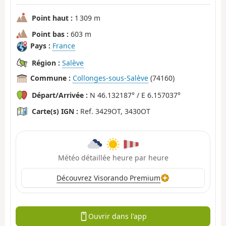
Point haut :
1 309 m
Point bas :
603 m
Pays :
France
Région :
Salève
Commune :
Collonges-sous-Salève
(74160)
Départ/Arrivée :
N 46.132187° / E 6.157037°
Carte(s) IGN :
Ref. 3429OT, 3430OT
Météo détaillée heure par heure
Découvrez Visorando Premium
Ouvrir dans l'app