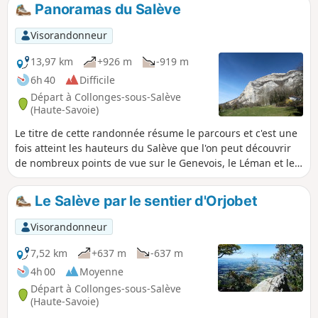
Panoramas du Salève
Visorandonneur
13,97 km
+926 m
-919 m
6h 40
Difficile
Départ à Collonges-sous-Salève
(Haute-Savoie)
Le titre de cette randonnée résume le parcours et c'est une
fois atteint les hauteurs du Salève que l'on peut découvrir
de nombreux points de vue sur le Genevois, le Léman et le
massif du Mont Blanc. Attention quelques passages délicats
sont rencontrés entre la Grotte de l'Orjobet (2) et la
Le Salève par le sentier d'Orjobet
Corraterie (4).
Visorandonneur
7,52 km
+637 m
-637 m
4h 00
Moyenne
Départ à Collonges-sous-Salève
(Haute-Savoie)