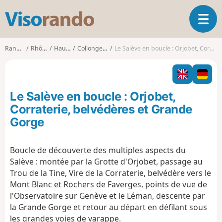
V
O
i
u
s
v
o
Randonnées
Rhône-Alpes
Haute-Savoie
Collonges-sous-Salève
Le Salève en boucle : Orjobet, Corraterie, belvédères et Grande Gorge
r
r
i
a
r
n
l
d
Le Salève en boucle : Orjobet,
a
o
n
Corraterie, belvédères et Grande
a
Gorge
v
i
g
Boucle de découverte des multiples aspects du
a
Salève : montée par la Grotte d'Orjobet, passage au
t
Trou de la Tine, Vire de la Corraterie, belvédère vers le
i
Mont Blanc et Rochers de Faverges, points de vue de
o
l'Observatoire sur Genève et le Léman, descente par
n
la Grande Gorge et retour au départ en défilant sous
les grandes voies de varappe.