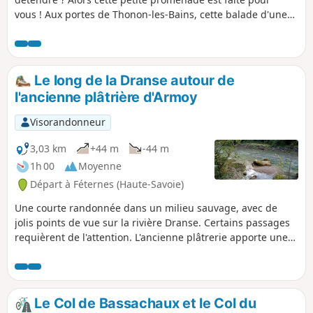
vous ! Aux portes de Thonon-les-Bains, cette balade d'une
heure environ allie de la montée, du plat et de la descente.
Courte, elle permet de s'entraîner pour des randonnées
plus longues ou de mesurer ses performances (possibilité
de faire plusieurs fois la boucle). Ce trajet qui s'effectue en
Le long de la Dranse autour de
permanence dans la forêt permet d'être à l'ombre en été et
l'ancienne plâtrière d'Armoy
de ramasser des châtaignes en automne.
Visorandonneur
3,03 km
+44 m
-44 m
1h 00
Moyenne
Départ à Féternes (Haute-Savoie)
Une courte randonnée dans un milieu sauvage, avec de
jolis points de vue sur la rivière Dranse. Certains passages
requièrent de l'attention. L'ancienne plâtrerie apporte une
petite touche patrimoniale.
Le Col de Bassachaux et le Col du