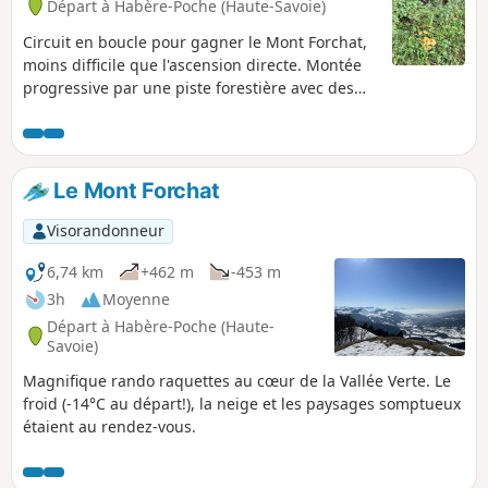
Départ à Habère-Poche (Haute-Savoie)
Circuit en boucle pour gagner le Mont Forchat,
moins difficile que l'ascension directe. Montée
progressive par une piste forestière avec des
points de vue sur le Léman. Traversée des
hameaux du Chatillonnet et de Trécout avant
d'arrivée à celui de Très le Mont. Accès au
sommet par le Balcon du Léman. Retour par un
Le Mont Forchat
sentier raide sur le Col de l'Encrenaz, puis la
piste de Très le Mont, un sentier facile en sous-
Visorandonneur
bois avant de rejoindre la piste du Col des
Moises.
6,74 km
+462 m
-453 m
3h
Moyenne
Départ à Habère-Poche (Haute-
Savoie)
Magnifique rando raquettes au cœur de la Vallée Verte. Le
froid (-14°C au départ!), la neige et les paysages somptueux
étaient au rendez-vous.