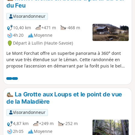
du Feu
Visorandonneur
10,40 km
+471 m
-468 m
4h 20
Moyenne
Départ à Lullin (Haute-Savoie)
Le Mont Forchat offre un superbe panorama à 360° dont
une vue très étendue sur le Léman. Cette randonnée en
propose l'ascension en démarrant par la forêt puis le bel
alpage de Trécoud. Plusieurs variantes sont possibles.
La Grotte aux Loups et le point de vue
de la Maladière
Visorandonneur
4,87 km
+249 m
-252 m
2h 05
Moyenne