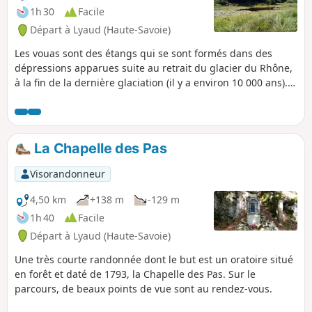
1h 30
Facile
Départ à Lyaud (Haute-Savoie)
Les vouas sont des étangs qui se sont formés dans des
dépressions apparues suite au retrait du glacier du Rhône,
à la fin de la dernière glaciation (il y a environ 10 000 ans).
Cette courte randonnée permet de visiter deux de ces
étangs et de parcourir quelques sous-bois. Un circuit qui
comporte plusieurs boucles, offrant ainsi la possibilité de
multiples variantes.
La Chapelle des Pas
Visorandonneur
4,50 km
+138 m
-129 m
1h 40
Facile
Départ à Lyaud (Haute-Savoie)
Une très courte randonnée dont le but est un oratoire situé
en forêt et daté de 1793, la Chapelle des Pas. Sur le
parcours, de beaux points de vue sont au rendez-vous.