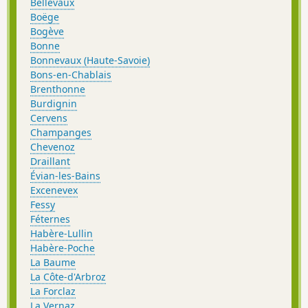
Bellevaux
Boëge
Bogève
Bonne
Bonnevaux (Haute-Savoie)
Bons-en-Chablais
Brenthonne
Burdignin
Cervens
Champanges
Chevenoz
Draillant
Évian-les-Bains
Excenevex
Fessy
Féternes
Habère-Lullin
Habère-Poche
La Baume
La Côte-d'Arbroz
La Forclaz
La Vernaz