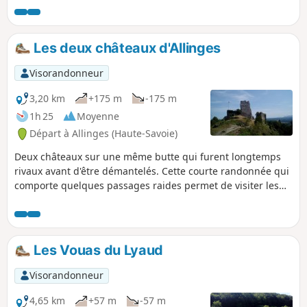
l'usuelle montée depuis le Col du Feu. Certains passages
nécessitent de l'attention.
Les deux châteaux d'Allinges
Visorandonneur
3,20 km
+175 m
-175 m
1h 25
Moyenne
Départ à Allinges (Haute-Savoie)
Deux châteaux sur une même butte qui furent longtemps
rivaux avant d'être démantelés. Cette courte randonnée qui
comporte quelques passages raides permet de visiter les
vestiges de ces châteaux, notamment une chapelle romane,
et de bénéficier d'un vaste panorama sur le Léman. Une
variante plus courte encore évite l'essentiel du dénivelé.
Les Vouas du Lyaud
Visorandonneur
4,65 km
+57 m
-57 m