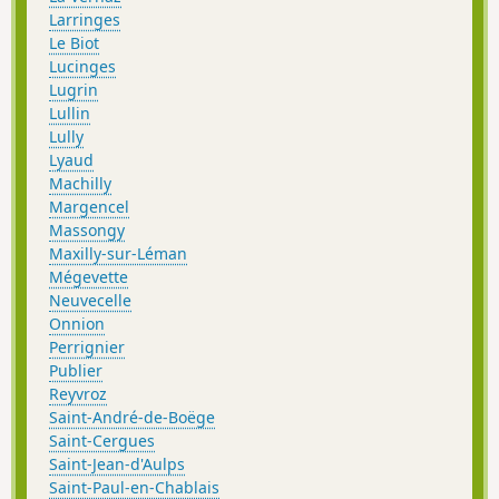
Larringes
Le Biot
Lucinges
Lugrin
Lullin
Lully
Lyaud
Machilly
Margencel
Massongy
Maxilly-sur-Léman
Mégevette
Neuvecelle
Onnion
Perrignier
Publier
Reyvroz
Saint-André-de-Boëge
Saint-Cergues
Saint-Jean-d'Aulps
Saint-Paul-en-Chablais