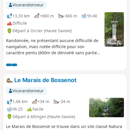
Visorandonneur
13,33 km
+660 m
-660 m
5h 40
Difficile
Départ à Orcier (Haute-Savoie)
Randonnée, ne présentant aucune difficulté de
navigation, mais notée difficile pour son
caractère pentu (600m de dénivelé sans partie
plate) et par l'attention nécessaire durant la
première moitié de la descente (cailloux roulant
sous les chaussures). Très jolies vues depuis la
chapelle de Notre-Dame d'Hermone et spectacle
Le Marais de Bossenot
de "parapentistes". Randonnée qui se déroule
les trois quarts du temps à couvert et peut être
Visorandonneur
réalisée en quatre heures environ en mode
sportif.
1,06 km
+34 m
-34 m
0h 25
Facile
Départ à Allinges (Haute-Savoie)
Le Marais de Bossenot se trouve dans un site classé Natura