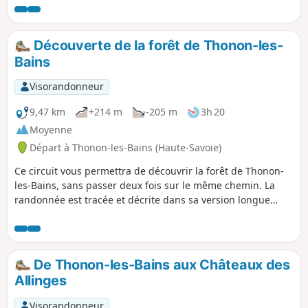
Découverte de la forêt de Thonon-les-
Bains
Visorandonneur
9,47 km
+214 m
-205 m
3h 20
Moyenne
Départ à Thonon-les-Bains (Haute-Savoie)
Ce circuit vous permettra de découvrir la forêt de Thonon-
les-Bains, sans passer deux fois sur le même chemin. La
randonnée est tracée et décrite dans sa version longue
(9,5km). Une version courte (6,5km) est également possible
mais avec une moindre disponibilité de stationnement.
Cette promenade est idéale pour reprendre l'entrainement
après une période d'interruption.
De Thonon-les-Bains aux Châteaux des
Allinges
Visorandonneur