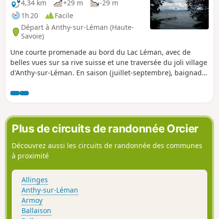
4,34 km
+29 m
-29 m
1h 20
Facile
Départ à Anthy-sur-Léman (Haute-
Savoie)
Une courte promenade au bord du Lac Léman, avec de
belles vues sur sa rive suisse et une traversée du joli village
d'Anthy-sur-Léman. En saison (juillet-septembre), baignade
possible.
Plus de circuits de randonnée Orcier
Découvrez aussi les circuits de randonnée des communes
à proximité
Allinges
Anthy-sur-Léman
Armoy
Ballaison