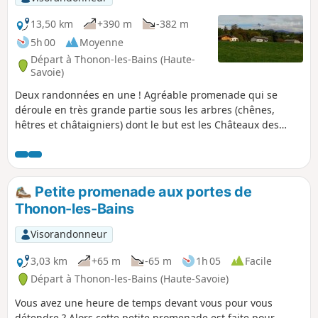
13,50 km
+390 m
-382 m
5h 00
Moyenne
Départ à Thonon-les-Bains (Haute-
Savoie)
Deux randonnées en une ! Agréable promenade qui se
déroule en très grande partie sous les arbres (chênes,
hêtres et châtaigniers) dont le but est les Châteaux des
Allinges d'où l'on a une très belle vue sur le Lac Léman d'un
côté et sur les Préalpes de l'autre. Si la montée vers le
château vous rebute, possibilité de couper la randonnée
sans profiter du point de vue depuis les ruines du château.
Petite promenade aux portes de
Thonon-les-Bains
Visorandonneur
3,03 km
+65 m
-65 m
1h 05
Facile
Départ à Thonon-les-Bains (Haute-Savoie)
Vous avez une heure de temps devant vous pour vous
détendre ? Alors cette petite promenade est faite pour