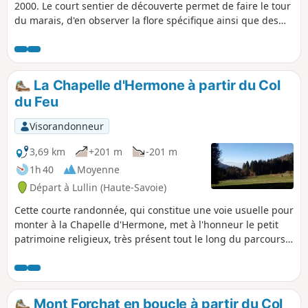
2000. Le court sentier de découverte permet de faire le tour
du marais, d'en observer la flore spécifique ainsi que des
concrétions de tuff. Plusieurs panneaux d'information
jalonnent ce parcours pour amoureux de la nature, petits
ou grands.
La Chapelle d'Hermone à partir du Col
du Feu
Visorandonneur
3,69 km
+201 m
-201 m
1h 40
Moyenne
Départ à Lullin (Haute-Savoie)
Cette courte randonnée, qui constitue une voie usuelle pour
monter à la Chapelle d'Hermone, met à l'honneur le petit
patrimoine religieux, très présent tout le long du parcours,
et offre au sommet de superbes points de vue sur le Léman.
Mont Forchat en boucle à partir du Col