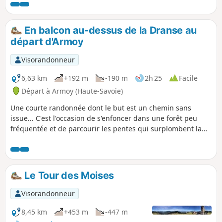
En balcon au-dessus de la Dranse au
départ d'Armoy
Visorandonneur
6,63 km
+192 m
-190 m
2h 25
Facile
Départ à Armoy (Haute-Savoie)
Une courte randonnée dont le but est un chemin sans
issue... C'est l'occasion de s'enfoncer dans une forêt peu
fréquentée et de parcourir les pentes qui surplombent la
Rivière Dranse au-dessus de ses gorges. Une végétation
humide, où la mousse s'en donne à cœur joie, est au
rendez-vous.
Le Tour des Moises
Visorandonneur
8,45 km
+453 m
-447 m