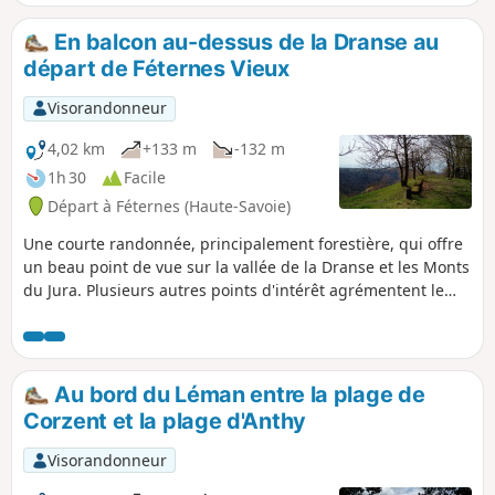
En balcon au-dessus de la Dranse au
départ de Féternes Vieux
Visorandonneur
4,02 km
+133 m
-132 m
1h 30
Facile
Départ à Féternes (Haute-Savoie)
Une courte randonnée, principalement forestière, qui offre
un beau point de vue sur la vallée de la Dranse et les Monts
du Jura. Plusieurs autres points d'intérêt agrémentent le
parcours : chapelle, imposant tilleul, vestiges d'une carrière
de tuf, pierre à cupules, oratoire.
Au bord du Léman entre la plage de
Corzent et la plage d'Anthy
Visorandonneur