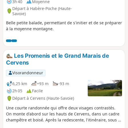
3h 40
Moyenne
Départ à Habère-Poche (Haute-
Savoie)
Belle petite balade, permettant de s'initier et de se préparer
à la moyenne montagne.
Les Promenis et le Grand Marais de
Cervens
Visorandonneur
6,25 km
+93 m
-93 m
2h 05
Facile
Départ à Cervens (Haute-Savoie)
Une courte randonnée qui offre deux visages contrastés.
On monte d'abord sur les hauts de Cervens, dans un cadre
champêtre et boisé. Après la redescente, l'itinéraire, sous le
signe de l'eau, longe ruisseaux, étangs et marais.