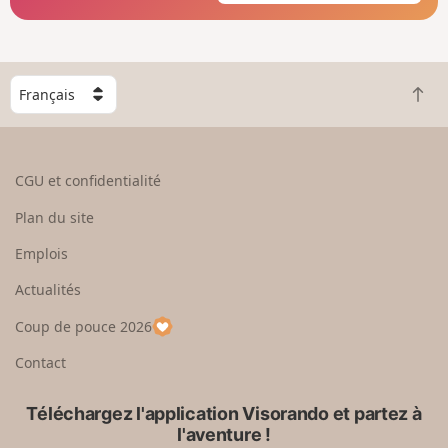
C
R
h
e
o
t
i
o
s
CGU et confidentialité
u
i
r
s
Plan du site
e
s
n
e
Emplois
h
z
Actualités
a
u
u
n
Coup de pouce 2026
t
p
a
Contact
y
s
Téléchargez l'application Visorando et partez à
l'aventure !