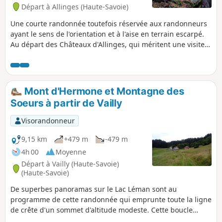
Départ à Allinges (Haute-Savoie)
Une courte randonnée toutefois réservée aux randonneurs
ayant le sens de l'orientation et à l'aise en terrain escarpé.
Au départ des Châteaux d'Allinges, qui méritent une visite,
et après un agréable parcours forestier, un sentier
aménagé permet d'atteindre la Grotte aux Loups dans un
cadre sauvage. Au-dessus de la grotte, le point de vue de la
Maladière offre un beau panorama sur le Léman.
Mont d'Hermone et Montagne des
Soeurs à partir de Vailly
Visorandonneur
9,15 km
+479 m
-479 m
4h 00
Moyenne
Départ à Vailly (Haute-Savoie)
(Haute-Savoie)
De superbes panoramas sur le Lac Léman sont au
programme de cette randonnée qui emprunte toute la ligne
de crête d'un sommet d'altitude modeste. Cette boucle
propose une approche plus originale et plus diversifiée que