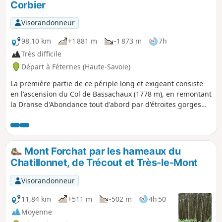
Corbier
Visorandonneur
98,10 km
+1 881 m
-1 873 m
7h
Très difficile
Départ à Féternes (Haute-Savoie)
La première partie de ce périple long et exigeant consiste
en l'ascension du Col de Bassachaux (1778 m), en remontant
la Dranse d'Abondance tout d'abord par d'étroites gorges
puis par une vallée verdoyante encadrée de sommets au-
dessus de 2000 m. Au retour, l'ascension du Col du Corbier
(1237 m) permet de passer de la vallée de la Dranse
d'Abondance à celle de la Dranse de Morzine, avec le Lac du
Mont Forchat par les hameaux du
Jotty et les gorges du Pont du Diable.
Chatillonnet, de Trécout et Très-le-Mont
Visorandonneur
11,84 km
+511 m
-502 m
4h 50
Moyenne