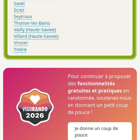
Saxel
Sciez
Seytroux
Thonon-les-Bains
Vailly (Haute-Savoie)
Villard (Haute-Savoie)
Vinzier
Yvoire
Pour continuer à proposer
des
fonctionnalités
gratuites et pratiques
en
randonnée, soutenez-nous
en donnant un petit coup
de pouce !
Je donne un coup de
pouce