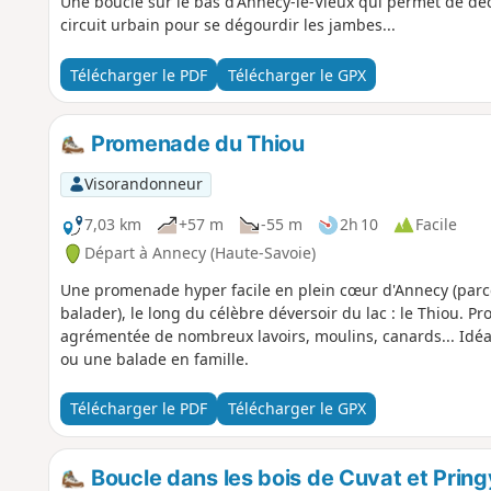
Une boucle sur le bas d'Annecy-le-Vieux qui permet de déco
circuit urbain pour se dégourdir les jambes...
Télécharger le PDF
Télécharger le GPX
Promenade du Thiou
Visorandonneur
7,03 km
+57 m
-55 m
2h 10
Facile
Départ à Annecy (Haute-Savoie)
Une promenade hyper facile en plein cœur d'Annecy (parce
balader), le long du célèbre déversoir du lac : le Thiou. P
agrémentée de nombreux lavoirs, moulins, canards... Idé
ou une balade en famille.
Télécharger le PDF
Télécharger le GPX
Boucle dans les bois de Cuvat et Pring