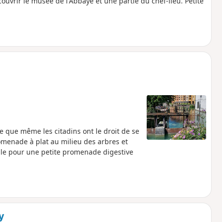
uvrir le musée de l'Abbaye et une partie du chef-lieu. Petite
 que même les citadins ont le droit de se
romenade à plat au milieu des arbres et
ale pour une petite promenade digestive
y