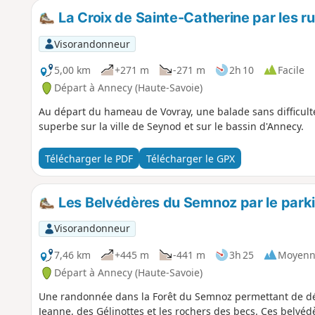
La Croix de Sainte-Catherine par les ru
Visorandonneur
5,00 km
+271 m
-271 m
2h 10
Facile
Départ à Annecy (Haute-Savoie)
Au départ du hameau de Vovray, une balade sans difficul
superbe sur la ville de Seynod et sur le bassin d'Annecy.
Télécharger le PDF
Télécharger le GPX
Les Belvédères du Semnoz par le park
Visorandonneur
7,46 km
+445 m
-441 m
3h 25
Moyenn
Départ à Annecy (Haute-Savoie)
Une randonnée dans la Forêt du Semnoz permettant de déc
Jeanne, des Gélinottes et les rochers des becs. Ces belvéd