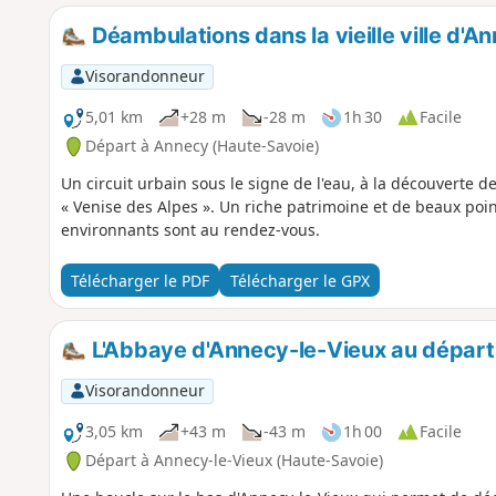
Déambulations dans la vieille ville d'A
Visorandonneur
5,01 km
+28 m
-28 m
1h 30
Facile
Départ à Annecy (Haute-Savoie)
Un circuit urbain sous le signe de l'eau, à la découverte de
« Venise des Alpes ». Un riche patrimoine et de beaux poin
environnants sont au rendez-vous.
Télécharger le PDF
Télécharger le GPX
L'Abbaye d'Annecy-le-Vieux au dépar
Visorandonneur
3,05 km
+43 m
-43 m
1h 00
Facile
Départ à Annecy-le-Vieux (Haute-Savoie)