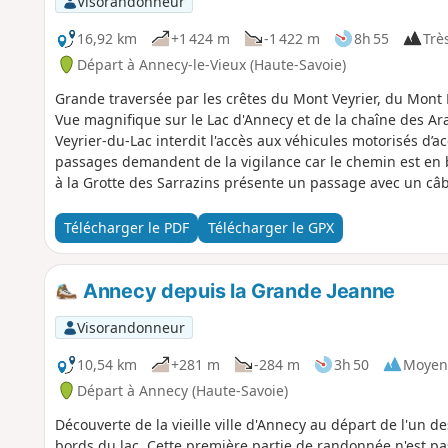
Visorandonneur
16,92 km
+1 424 m
-1 422 m
8h 55
Très
Départ à Annecy-le-Vieux (Haute-Savoie)
Grande traversée par les crêtes du Mont Veyrier, du Mont Ba
Vue magnifique sur le Lac d'Annecy et de la chaîne des Ar
Veyrier-du-Lac interdit l'accès aux véhicules motorisés d’
passages demandent de la vigilance car le chemin est en b
à la Grotte des Sarrazins présente un passage avec un câb
Télécharger le PDF
Télécharger le GPX
Annecy depuis la Grande Jeanne
Visorandonneur
10,54 km
+281 m
-284 m
3h 50
Moyen
Départ à Annecy (Haute-Savoie)
Découverte de la vieille ville d'Annecy au départ de l'un 
bords du lac. Cette première partie de randonnée n'est pa