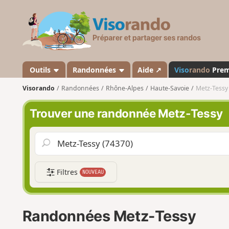
V
i
s
o
r
a
Outils
Randonnées
Aide ↗
Viso
rando
Pre
n
Visorando
Randonnées
Rhône-Alpes
Haute-Savoie
Metz-Tessy
d
o
Trouver une randonnée Metz-Tessy
Filtres
NOUVEAU
Randonnées Metz-Tessy