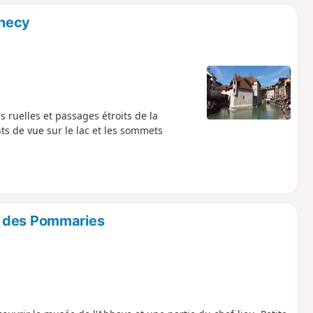
o
a
nnecy
i
m
p
s ruelles et passages étroits de la
ts de vue sur le lac et les sommets
t des Pommaries