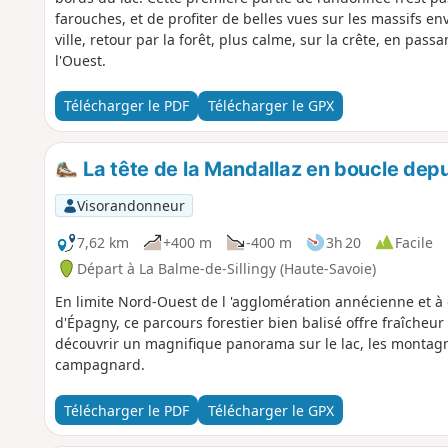
farouches, et de profiter de belles vues sur les massifs 
ville, retour par la forêt, plus calme, sur la crête, en p
l'Ouest.
Télécharger le PDF
Télécharger le GPX
La tête de la Mandallaz en boucle depu
Visorandonneur
7,62 km
+400 m
-400 m
3h 20
Facile
Départ à La Balme-de-Sillingy (Haute-Savoie)
En limite Nord-Ouest de l 'agglomération annécienne et à
d'Épagny, ce parcours forestier bien balisé offre fraîche
découvrir un magnifique panorama sur le lac, les montagne
campagnard.
Télécharger le PDF
Télécharger le GPX