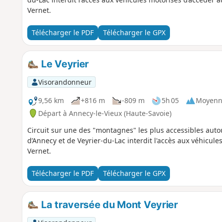
Vernet.
Télécharger le PDF
Télécharger le GPX
Le Veyrier
Visorandonneur
9,56 km
+816 m
-809 m
5h 05
Moyenn
Départ à Annecy-le-Vieux (Haute-Savoie)
Circuit sur une des "montagnes" les plus accessibles auto
d’Annecy et de Veyrier-du-Lac interdit l'accès aux véhicul
Vernet.
Télécharger le PDF
Télécharger le GPX
La traversée du Mont Veyrier