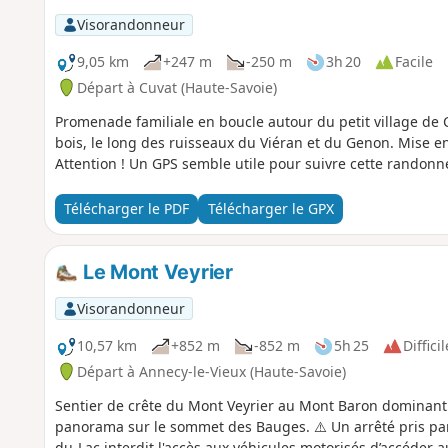
Visorandonneur
9,05 km
+247 m
-250 m
3h 20
Facile
Départ à Cuvat (Haute-Savoie)
Promenade familiale en boucle autour du petit village de C
bois, le long des ruisseaux du Viéran et du Genon. Mise 
Attention ! Un GPS semble utile pour suivre cette randonnée
Télécharger le PDF
Télécharger le GPX
Le Mont Veyrier
Visorandonneur
10,57 km
+852 m
-852 m
5h 25
Difficil
Départ à Annecy-le-Vieux (Haute-Savoie)
Sentier de crête du Mont Veyrier au Mont Baron dominant 
panorama sur le sommet des Bauges. ⚠️ Un arrêté pris pa
du-Lac interdit l'accès aux véhicules motorisés d’accéder 