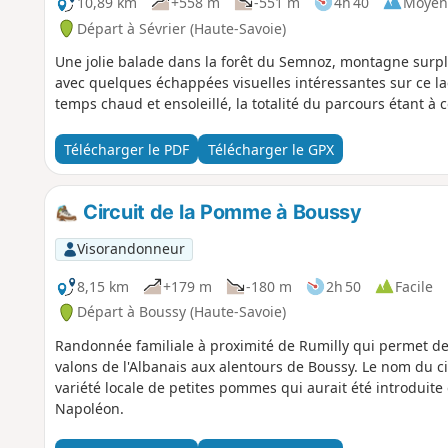
10,89 km
+558 m
-551 m
4h 40
Moyen
Départ à Sévrier (Haute-Savoie)
Une jolie balade dans la forêt du Semnoz, montagne surpl
avec quelques échappées visuelles intéressantes sur ce lac
temps chaud et ensoleillé, la totalité du parcours étant à c
Télécharger le PDF
Télécharger le GPX
Circuit de la Pomme à Boussy
Visorandonneur
8,15 km
+179 m
-180 m
2h 50
Facile
Départ à Boussy (Haute-Savoie)
Randonnée familiale à proximité de Rumilly qui permet de 
valons de l'Albanais aux alentours de Boussy. Le nom du ci
variété locale de petites pommes qui aurait été introduit
Napoléon.