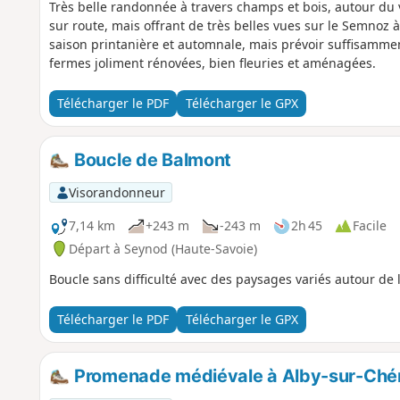
Très belle randonnée à travers champs et bois, autour du
sur route, mais offrant de très belles vues sur le Semnoz à 
saison printanière et automnale, mais prévoir suffisamme
fermes joliment rénovées, bien fleuries et aménagées.
Télécharger le PDF
Télécharger le GPX
Boucle de Balmont
Visorandonneur
7,14 km
+243 m
-243 m
2h 45
Facile
Départ à Seynod (Haute-Savoie)
Boucle sans difficulté avec des paysages variés autour de 
Télécharger le PDF
Télécharger le GPX
Promenade médiévale à Alby-sur-Ché