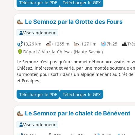
Télécharger le PDF
Télécharger le GPX
Le Semnoz par la Grotte des Fours
Visorandonneur
13,26 km
+1 265 m
-1 271 m
7h 25
Très
Départ à Viuz-la-Chiésaz (Haute-Savoie)
Le Semnoz n'est pas qu'un sommet débonnaire visité en voi
Chiésaz, intéressant et varié, par une montée soutenue en fo
surmonter, pour sortir dans un alpage menant au Crêt de C
et Préalpes.
Télécharger le PDF
Télécharger le GPX
Le Semnoz par le chalet de Bénévent
Visorandonneur