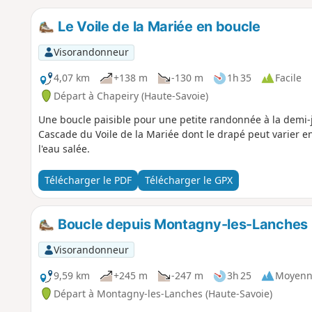
Le Voile de la Mariée en boucle
Visorandonneur
4,07 km
+138 m
-130 m
1h 35
Facile
Départ à Chapeiry (Haute-Savoie)
Une boucle paisible pour une petite randonnée à la demi-jo
Cascade du Voile de la Mariée dont le drapé peut varier e
l'eau salée.
Télécharger le PDF
Télécharger le GPX
Boucle depuis Montagny-les-Lanches
Visorandonneur
9,59 km
+245 m
-247 m
3h 25
Moyenn
Départ à Montagny-les-Lanches (Haute-Savoie)