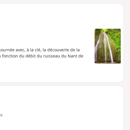
o
a
i
m
p
urnée avec, à la clé, la découverte de la
n fonction du débit du ruisseau du Nant de
e