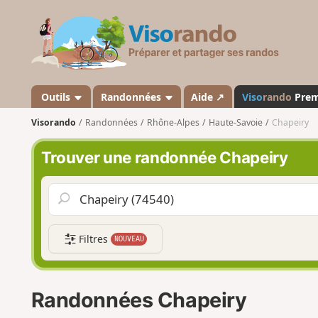
V
i
s
o
r
a
Outils
Randonnées
Aide ↗
Viso
rando
Pre
n
Visorando
Randonnées
Rhône-Alpes
Haute-Savoie
Chapeiry
d
o
Trouver une randonnée Chapeiry
Filtres
NOUVEAU
Randonnées Chapeiry