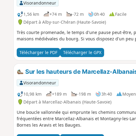
Visorandonneur
1,56 km
+74 m
-72 m
0h 40
Facile
Départ à Alby-sur-Chéran (Haute-Savoie)
Très courte promenade, le temps d'une pause peut-être, po
maisons médiévales du bourg. Si vous disposez d'un peu p
Télécharger le PDF
Télécharger le GPX
Sur les hauteurs de Marcellaz-Albanai
Visorandonneur
10,98 km
+189 m
-198 m
3h 40
Moyen
Départ à Marcellaz-Albanais (Haute-Savoie)
Une boucle vallonnée qui emprunte les chemins communau
fréquentées entre Marcellaz-Albanais et Montagny-les-La
Bornes les Aravis et les Bauges.