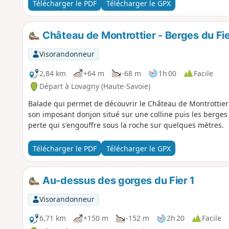
Télécharger le PDF
Télécharger le GPX
Château de Montrottier - Berges du Fi
Visorandonneur
2,84 km
+64 m
-68 m
1h 00
Facile
Départ à Lovagny (Haute-Savoie)
Balade qui permet de découvrir le Château de Montrottier
son imposant donjon situé sur une colline puis les berges d
perte qui s'engouffre sous la roche sur quelques mètres.
Télécharger le PDF
Télécharger le GPX
Au-dessus des gorges du Fier 1
Visorandonneur
6,71 km
+150 m
-152 m
2h 20
Facile