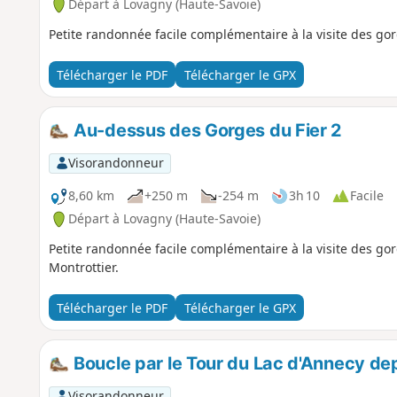
Départ à Lovagny (Haute-Savoie)
Petite randonnée facile complémentaire à la visite des gor
Télécharger le PDF
Télécharger le GPX
Au-dessus des Gorges du Fier 2
Visorandonneur
8,60 km
+250 m
-254 m
3h 10
Facile
Départ à Lovagny (Haute-Savoie)
Petite randonnée facile complémentaire à la visite des go
Montrottier.
Télécharger le PDF
Télécharger le GPX
Boucle par le Tour du Lac d'Annecy dep
Visorandonneur