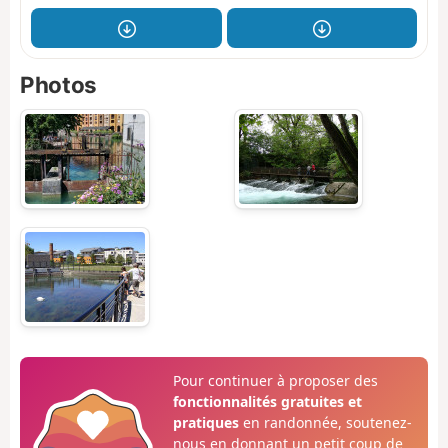
Photos
Pour continuer à proposer des
fonctionnalités gratuites et
pratiques
en randonnée, soutenez-
nous en donnant un petit coup de