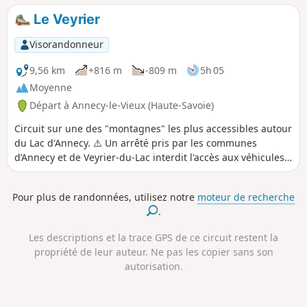
de vue sur le lac et son environnement
Le Veyrier
sont au menu.
Visorandonneur
9,56 km
+816 m
-809 m
5h 05
Moyenne
Départ à Annecy-le-Vieux (Haute-Savoie)
Circuit sur une des "montagnes" les plus accessibles autour
du Lac d'Annecy. ⚠️ Un arrêté pris par les communes
d’Annecy et de Veyrier-du-Lac interdit l'accès aux véhicules
motorisés d’accéder au Col des Contrebandiers et au Pré
Vernet.
Pour plus de randonnées, utilisez notre
moteur de recherche
.
Les descriptions et la trace GPS de ce circuit restent la
propriété de leur auteur. Ne pas les copier sans son
autorisation.