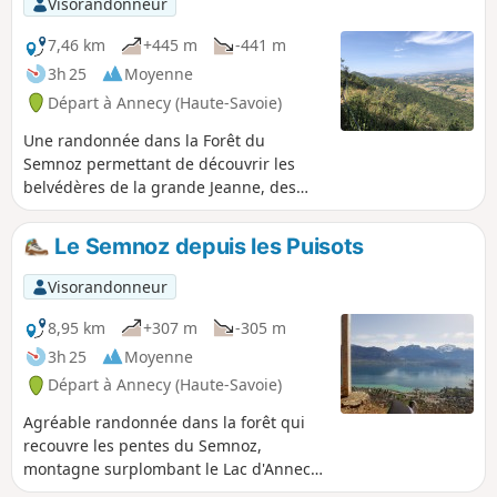
Visorandonneur
7,46 km
+445 m
-441 m
3h 25
Moyenne
Départ à Annecy (Haute-Savoie)
Une randonnée dans la Forêt du
Semnoz permettant de découvrir les
belvédères de la grande Jeanne, des
Gélinottes et les rochers des becs. Ces
belvédères offrent une vue sur la plaine
Le Semnoz depuis les Puisots
de Sacconges et de l'albanais. C'est une
escapade très appréciable en été car
Visorandonneur
pratiquement tout le temps en forêt.
8,95 km
+307 m
-305 m
3h 25
Moyenne
Départ à Annecy (Haute-Savoie)
Agréable randonnée dans la forêt qui
recouvre les pentes du Semnoz,
montagne surplombant le Lac d'Annecy
sur sa rive Ouest. De superbes points