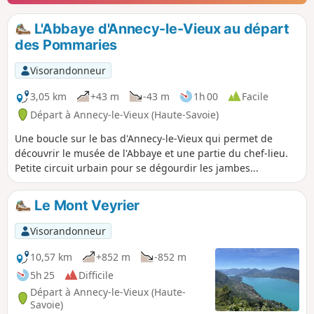
L'Abbaye d'Annecy-le-Vieux au départ
des Pommaries
Visorandonneur
3,05 km
+43 m
-43 m
1h 00
Facile
Départ à Annecy-le-Vieux (Haute-Savoie)
Une boucle sur le bas d'Annecy-le-Vieux qui permet de
découvrir le musée de l'Abbaye et une partie du chef-lieu.
Petite circuit urbain pour se dégourdir les jambes...
Le Mont Veyrier
Visorandonneur
10,57 km
+852 m
-852 m
5h 25
Difficile
Départ à Annecy-le-Vieux (Haute-
Savoie)