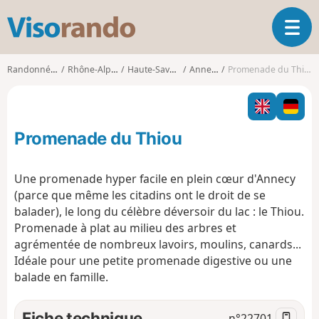
V
O
i
u
s
v
o
Randonnées
Rhône-Alpes
Haute-Savoie
Annecy
Promenade du Thiou
r
r
i
a
r
n
l
d
Promenade du Thiou
a
o
n
a
Une promenade hyper facile en plein cœur d'Annecy
v
(parce que même les citadins ont le droit de se
i
balader), le long du célèbre déversoir du lac : le Thiou.
g
Promenade à plat au milieu des arbres et
a
t
agrémentée de nombreux lavoirs, moulins, canards...
i
Idéale pour une petite promenade digestive ou une
o
balade en famille.
n
Fiche technique
n°
22701