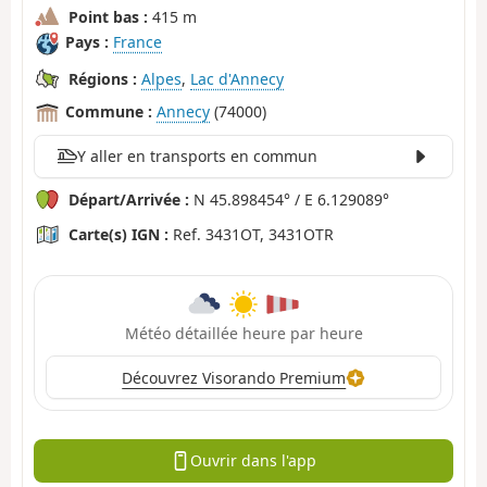
Point bas :
415 m
Pays :
France
Régions :
Alpes
,
Lac d'Annecy
Commune :
Annecy
(74000)
Y aller en transports en commun
Départ/Arrivée :
N 45.898454° / E 6.129089°
Carte(s) IGN :
Ref. 3431OT, 3431OTR
Météo détaillée heure par heure
Découvrez Visorando Premium
Ouvrir dans l'app