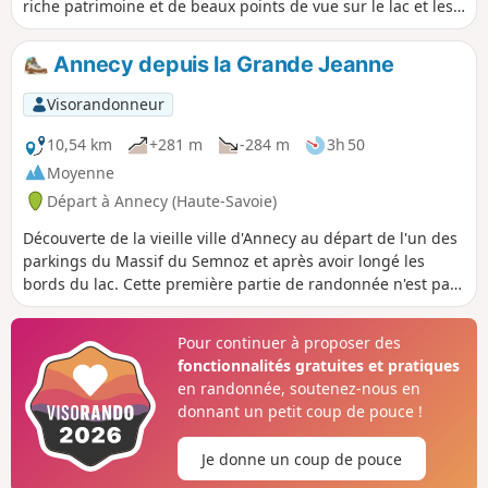
riche patrimoine et de beaux points de vue sur le lac et les
sommets environnants sont au rendez-vous.
Annecy depuis la Grande Jeanne
Visorandonneur
10,54 km
+281 m
-284 m
3h 50
Moyenne
Départ à Annecy (Haute-Savoie)
Découverte de la vieille ville d'Annecy au départ de l'un des
parkings du Massif du Semnoz et après avoir longé les
bords du lac. Cette première partie de randonnée n'est pas
très reposante mais permet d'observer les oiseaux, peu
farouches, et de profiter de belles vues sur les massifs
Pour continuer à proposer des
environnants. Après une promenade le long des canaux de
fonctionnalités gratuites et pratiques
la ville, retour par la forêt, plus calme, sur la crête, en
en randonnée, soutenez-nous en
passant par deux belvédères malheureusement tournés
donnant un petit coup de pouce !
vers l'Ouest.
Je donne un coup de pouce