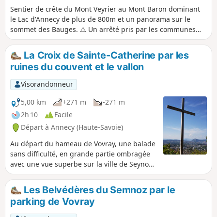
Sentier de crête du Mont Veyrier au Mont Baron dominant
le Lac d'Annecy de plus de 800m et un panorama sur le
sommet des Bauges. ⚠️ Un arrêté pris par les communes
d’Annecy et de Veyrier-du-Lac interdit l'accès aux véhicules
motorisés d’accéder au Col des Contrebandiers et au Pré
La Croix de Sainte-Catherine par les
Vernet.
ruines du couvent et le vallon
Visorandonneur
5,00 km
+271 m
-271 m
2h 10
Facile
Départ à Annecy (Haute-Savoie)
Au départ du hameau de Vovray, une balade
sans difficulté, en grande partie ombragée
avec une vue superbe sur la ville de Seynod
et sur le bassin d'Annecy.
Les Belvédères du Semnoz par le
parking de Vovray