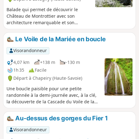
Balade qui permet de découvrir le
Château de Montrottier avec son
architecture remarquable et son
imposant donjon situé sur une colline
puis les berges du Fier, de la « Pierre
Le Voile de la Mariée en boucle
aux Fées » à une perte qui s'engouffre
sous la roche sur quelques mètres.
Visorandonneur
4,07 km
+138 m
-130 m
1h 35
Facile
Départ à Chapeiry (Haute-Savoie)
Une boucle paisible pour une petite
randonnée à la demi-journée avec, à la clé,
la découverte de la Cascade du Voile de la
Mariée dont le drapé peut varier en fonction
du débit du ruisseau du Nant de l'eau salée.
Au-dessus des gorges du Fier 1
Visorandonneur