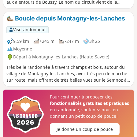
aux alentours de Boussy. Le nom du circuit vient de la
Croison de Boussy, une variété locale de petites pommes
qui aurait été introduite dans la région par des grognards
Boucle depuis Montagny-les-Lanches
de Napoléon.
Visorandonneur
9,59 km
+245 m
-247 m
3h 25
Moyenne
Départ à Montagny-les-Lanches (Haute-Savoie)
Très belle randonnée à travers champs et bois, autour du
village de Montagny-les-Lanches, avec très peu de marche
sur route, mais offrant de très belles vues sur le Semnoz à
l'Est et les monts de l'Albanais à l'Est. Très agréable en
saison printanière et automnale, mais prévoir suffisamment
Pour continuer à proposer des
d'eau en été. Les traversées de hameaux montrent de
fonctionnalités gratuites et pratiques
fermes joliment rénovées, bien fleuries et aménagées.
en randonnée, soutenez-nous en
donnant un petit coup de pouce !
Je donne un coup de pouce