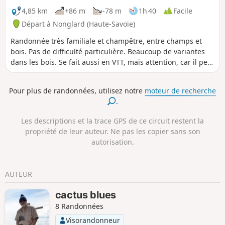
4,85 km
+86 m
-78 m
1h 40
Facile
Départ à Nonglard (Haute-Savoie)
Randonnée très familiale et champêtre, entre champs et
bois. Pas de difficulté particulière. Beaucoup de variantes
dans les bois. Se fait aussi en VTT, mais attention, car il peut
y avoir des arbres tombés. Belles vues sur la Montagne
d'Âge, sur la Mandallaz et la Montagne du Gros Foug qui
Pour plus de randonnées, utilisez notre
moteur de recherche
nous sépare de la vallée du Rhône.
.
Les descriptions et la trace GPS de ce circuit restent la
propriété de leur auteur. Ne pas les copier sans son
autorisation.
AUTEUR
cactus blues
8 Randonnées
Visorandonneur