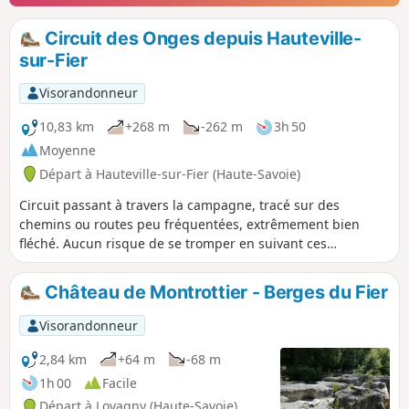
Circuit des Onges depuis Hauteville-
sur-Fier
Visorandonneur
10,83 km
+268 m
-262 m
3h 50
Moyenne
Départ à Hauteville-sur-Fier (Haute-Savoie)
Circuit passant à travers la campagne, tracé sur des
chemins ou routes peu fréquentées, extrêmement bien
fléché. Aucun risque de se tromper en suivant ces
fléchages. Jolie vue vers la Tournette en arrivant et en
repartant de Vaulx (point haut du circuit).
Château de Montrottier - Berges du Fier
Visorandonneur
2,84 km
+64 m
-68 m
1h 00
Facile
Départ à Lovagny (Haute-Savoie)