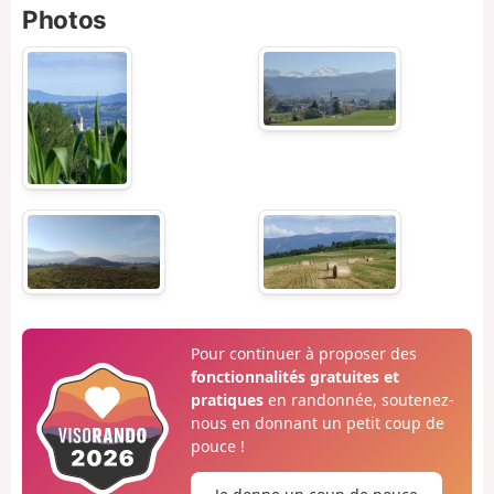
Photos
Pour continuer à proposer des
fonctionnalités gratuites et
pratiques
en randonnée, soutenez-
nous en donnant un petit coup de
pouce !