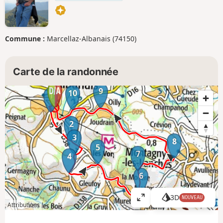
Commune :
Marcellaz-Albanais (74150)
Carte de la randonnée
9
10
1
2
3
8
5
7
4
6
3D
NOUVEAU
A
Attributions
ff
i