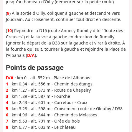
jusqu'au hameau d'Oilly (demeurer sur la petite route).
(
9
) À la sortie d'Oilly, obliquer à gauche et descendre vers
Joudrain. Au croisement, continuer tout droit en descente.
(
10
) Rejoindre la D16 (route Annecy-Rumilly dite "Route des
Creuses") et la suivre à gauche en direction de Rumilly.
Ignorer le départ de la D38 sur la gauche et virer à droite. À
la fourche qui suit, tourner à gauche et rejoindre la Place de
l'Albanais (
D/A
).
Points de passage
D/A
: km 0 - alt. 552 m - Place de l'Albanais
1
: km 0.34 - alt. 556 m - Chemin des étangs
2
: km 1.27 - alt. 573 m - Route de Chapeiry
3
: km 1.89 - alt. 587 m - Fourche
4
: km 2.43 - alt. 601 m - Carrefour - Croix
5
: km 3.28 - alt. 598 m - Croisement route de Gleufoy / D38
6
: km 4.96 - alt. 644 m - Chemin des Molasses
7
: km 5.53 - alt. 701 m - Orée du bois
8
: km 6.77 - alt. 633 m - Le château