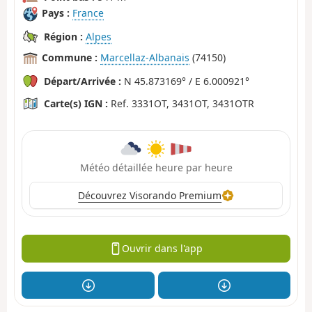
Pays :
France
Région :
Alpes
Commune :
Marcellaz-Albanais
(74150)
Départ/Arrivée :
N 45.873169° / E 6.000921°
Carte(s) IGN :
Ref. 3331OT, 3431OT, 3431OTR
Météo détaillée heure par heure
Découvrez Visorando Premium
Ouvrir dans l'app