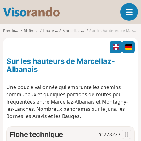
V
O
i
u
s
v
o
Randonnées
Rhône-Alpes
Haute-Savoie
Marcellaz-Albanais
Sur les hauteurs de Marcellaz-Albanais
r
r
i
a
r
n
l
d
Sur les hauteurs de Marcellaz-
a
o
n
Albanais
a
v
Une boucle vallonnée qui emprunte les chemins
i
communaux et quelques portions de routes peu
g
a
fréquentées entre Marcellaz-Albanais et Montagny-
t
les-Lanches. Nombreux panoramas sur le Jura, les
i
Bornes les Aravis et les Bauges.
o
n
Fiche technique
n°
278227