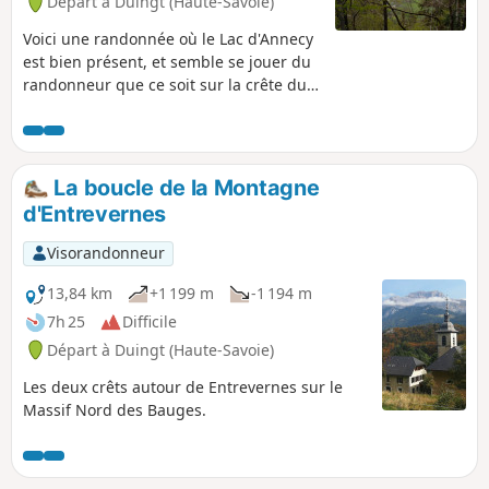
Départ à Duingt (Haute-Savoie)
Voici une randonnée où le Lac d'Annecy
est bien présent, et semble se jouer du
randonneur que ce soit sur la crête du
Taillefer ou celle de la Montagne
d'Entrevernes. Une partie de cache-
cache en quelque sorte où il dévoile une
fois son côté petit lac, plus loin celui du
La boucle de la Montagne
grand lac. Rarement les deux en même
d'Entrevernes
temps ! Il nous invite presque à monter
toujours plus haut pour en voir
Visorandonneur
davantage. Toujours majestueux, avec
en toile de fond, le massif des Bornes, la
13,84 km
+1 199 m
-1 194 m
chaîne des Aravis ou le massif des
7h 25
Difficile
Bauges. Côté orientation, aucun souci :
Départ à Duingt (Haute-Savoie)
il suffit simplement de suivre le balisage
en place, et, c'est serein, que l'on peut
Les deux crêts autour de Entrevernes sur le
s'attaquer à cette boucle.
Massif Nord des Bauges.