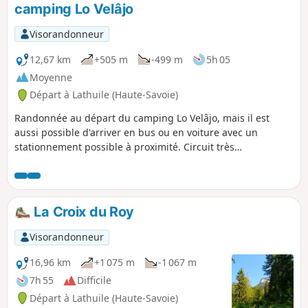
camping Lo Velâjo
qui alimentent le lac d’Annecy.
Visorandonneur
12,67 km
+505 m
-499 m
5h 05
Moyenne
Départ à Lathuile (Haute-Savoie)
Randonnée au départ du camping Lo Velâjo, mais il est
aussi possible d'arriver en bus ou en voiture avec un
stationnement possible à proximité. Circuit très
sympathique qui peut vous occuper sur la demi-journée ou
la journée (il y a plusieurs endroits pour pique-niquer) avec
de jolis points de vue sur le Lac d'Annecy. La majeure partie
du tracé se situe dans les bois, donc vous serez à l'abri du
La Croix du Roy
soleil en cas de fortes chaleurs.
Visorandonneur
16,96 km
+1 075 m
-1 067 m
7h 55
Difficile
Départ à Lathuile (Haute-Savoie)