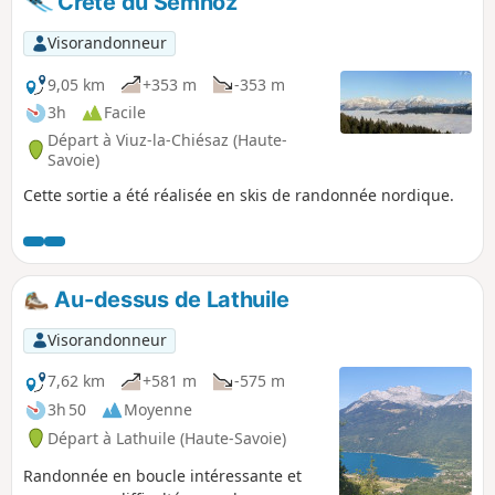
Crête du Semnoz
Visorandonneur
9,05 km
+353 m
-353 m
3h
Facile
Départ à Viuz-la-Chiésaz (Haute-
Savoie)
Cette sortie a été réalisée en skis de randonnée nordique.
Au-dessus de Lathuile
Visorandonneur
7,62 km
+581 m
-575 m
3h 50
Moyenne
Départ à Lathuile (Haute-Savoie)
Randonnée en boucle intéressante et