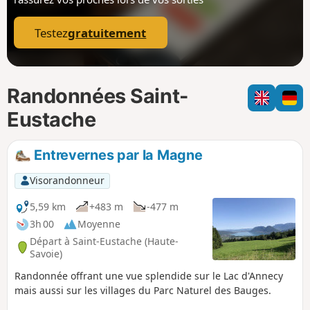
p
Testez
gratuitement
Randonnées Saint-
Eustache
Entrevernes par la Magne
Visorandonneur
5,59 km
+483 m
-477 m
3h 00
Moyenne
Départ à Saint-Eustache (Haute-
Savoie)
Randonnée offrant une vue splendide sur le Lac d'Annecy
mais aussi sur les villages du Parc Naturel des Bauges.