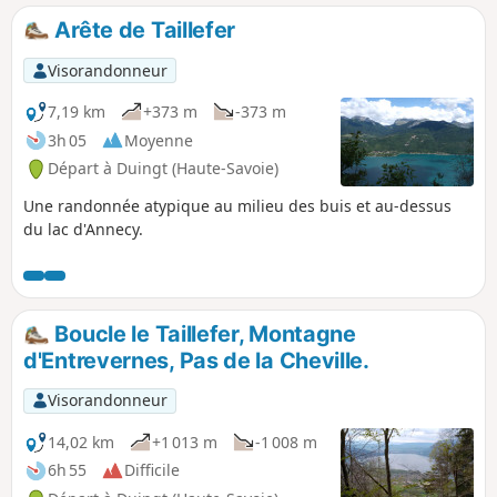
pas hésiter à se retourner,
Arête de Taillefer
régulièrement, pour profiter,
pleinement, de tous ces paysages.
Visorandonneur
7,19 km
+373 m
-373 m
3h 05
Moyenne
Départ à Duingt (Haute-Savoie)
Une randonnée atypique au milieu des buis et au-dessus
du lac d'Annecy.
Boucle le Taillefer, Montagne
d'Entrevernes, Pas de la Cheville.
Visorandonneur
14,02 km
+1 013 m
-1 008 m
6h 55
Difficile