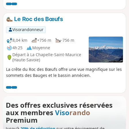
Le Roc des Bœufs
Visorandonneur
8,04 km
+756 m
-756 m
4h 25
Moyenne
Départ à La Chapelle-Saint-Maurice
(Haute-Savoie)
La crête du Roc des Bœufs offre une vue magnifique sur les
sommets des Bauges et le bassin annécien.
Des offres exclusives réservées
aux membres
Viso
rando
Premium
Jusqu’à
20% de réduction
sur votre équipement de