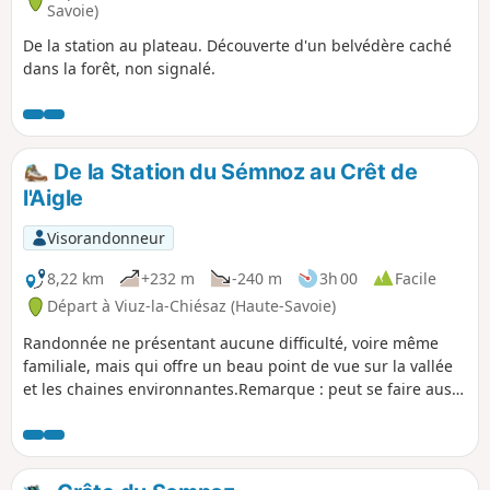
Savoie)
De la station au plateau. Découverte d'un belvédère caché
dans la forêt, non signalé.
De la Station du Sémnoz au Crêt de
l'Aigle
Visorandonneur
8,22 km
+232 m
-240 m
3h 00
Facile
Départ à Viuz-la-Chiésaz (Haute-Savoie)
Randonnée ne présentant aucune difficulté, voire même
familiale, mais qui offre un beau point de vue sur la vallée
et les chaines environnantes.Remarque : peut se faire aussi
très bien en ski de randonnée ou en raquette : dans le cas
des raquettes, la plus grande partie peut se faire sur les
pistes aménagées.