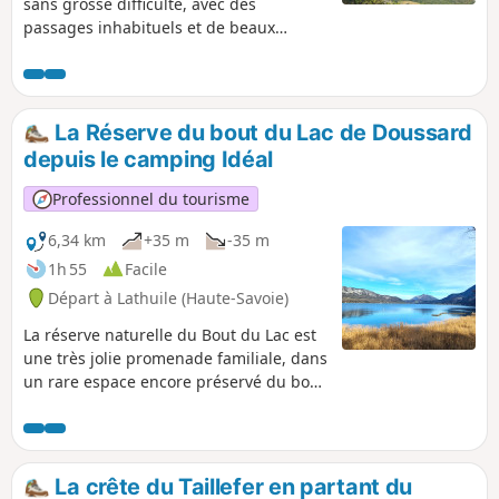
sans grosse difficulté, avec des
passages inhabituels et de beaux
panoramas au-dessus du Lac d'Annecy.
La Réserve du bout du Lac de Doussard
depuis le camping Idéal
Professionnel du tourisme
6,34 km
+35 m
-35 m
1h 55
Facile
Départ à Lathuile (Haute-Savoie)
La réserve naturelle du Bout du Lac est
une très jolie promenade familiale, dans
un rare espace encore préservé du bord
du lac d'Annecy. La réserve naturelle du
Bout du Lac vous invite à une
découverte d'un espace de nature
protégé. Cet espace humide est traversé
La crête du Taillefer en partant du
par deux cours d’eau, l’Eau Morte et l’Ire,