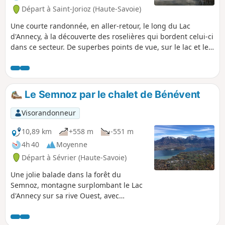
Départ à Saint-Jorioz (Haute-Savoie)
Une courte randonnée, en aller-retour, le long du Lac
d'Annecy, à la découverte des roselières qui bordent celui-ci
dans ce secteur. De superbes points de vue, sur le lac et les
sommets qui le surplombent, sont au rendez-vous.
Le Semnoz par le chalet de Bénévent
Visorandonneur
10,89 km
+558 m
-551 m
4h 40
Moyenne
Départ à Sévrier (Haute-Savoie)
Une jolie balade dans la forêt du
Semnoz, montagne surplombant le Lac
d'Annecy sur sa rive Ouest, avec
quelques échappées visuelles
intéressantes sur ce lac. Cette balade