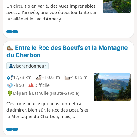
Un circuit bien varié, des vues imprenables
avec, à l'arrivée, une vue époustouflante sur
la vallée et le Lac d'Annecy.
Entre le Roc des Boeufs et la Montagne
du Charbon
Visorandonneur
17,23 km
+1 023 m
-1 015 m
7h 50
Difficile
Départ à Lathuile (Haute-Savoie)
C'est une boucle qui nous permettra
d'admirer, bien sûr, le Roc des Boeufs et
la Montagne du Charbon, mais,
également, une bonne partie du massif
des Bauges, le Lac d'Annecy, le massif
des Bornes, la chaîne des Aravis, etc. Ne