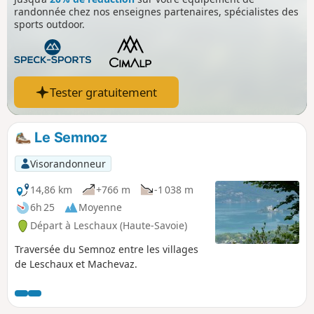
randonnée chez nos enseignes partenaires, spécialistes des
sports outdoor.
Tester gratuitement
Le Semnoz
Visorandonneur
14,86 km
+766 m
-1 038 m
6h 25
Moyenne
Départ à Leschaux (Haute-Savoie)
Traversée du Semnoz entre les villages
de Leschaux et Machevaz.