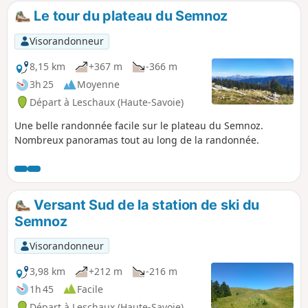
Le tour du plateau du Semnoz
Visorandonneur
8,15 km
+367 m
-366 m
3h 25
Moyenne
Départ à Leschaux (Haute-Savoie)
Une belle randonnée facile sur le plateau du Semnoz.
Nombreux panoramas tout au long de la randonnée.
Versant Sud de la station de ski du
Semnoz
Visorandonneur
3,98 km
+212 m
-216 m
1h 45
Facile
Départ à Leschaux (Haute-Savoie)