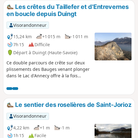
Les crêtes du Taillefer et d'Entrevernes
en boucle depuis Duingt
Visorandonneur
15,24 km
+1 015 m
-1 011 m
7h 15
Difficile
Départ à Duingt (Haute-Savoie)
Ce double parcours de crête sur deux
plissements des Bauges venant plonger
dans le Lac d'Annecy offre à la fois
l'intérêt d'un parcours de crête varié et
de vues exceptionnelles sur le lac et les
montagnes l'entourant. La Tournette
notamment est omniprésente toute la
Le sentier des roselières de Saint-Jorioz
journée.
Visorandonneur
4,22 km
+1 m
-1 m
1h 15
Facile