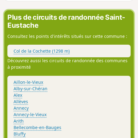
peut être réalisée par temps chaud et
ensoleillé, la totalité du parcours étant à
couvert.
Plus de circuits de randonnée Saint-
Eustache
Consultez les points d'intérêts situés sur cette commune :
Col de la Cochette (1298 m)
Découvrez aussi les circuits de randonnée des communes
à proximité
Aillon-le-Vieux
Alby-sur-Chéran
Alex
Allèves
Annecy
Annecy-le-Vieux
Arith
Bellecombe-en-Bauges
Bluffy