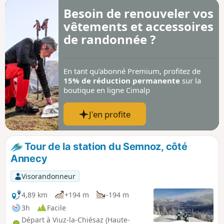
Besoin de renouveler vos
vêtements et accessoires
de randonnée ?
En tant qu’abonné Premium, profitez de
15% de réduction permanente
sur la
boutique en ligne Cimalp
J'en profite
Tour de la station du Semnoz, côté
Annecy
Visorandonneur
4,89 km
+194 m
-194 m
3h
Facile
Départ à Viuz-la-Chiésaz (Haute-