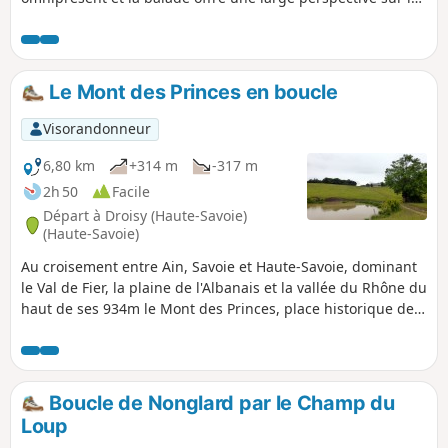
plupart des massifs Savoyards (Bornes, Aravis, Bauges)
ainsi que sur le Sud du Jura (massif du Colombier) et plus
au Sud vers la Chartreuse et la chaine de Belledonne.
Le Mont des Princes en boucle
Visorandonneur
6,80 km
+314 m
-317 m
2h 50
Facile
Départ à Droisy (Haute-Savoie)
(Haute-Savoie)
Au croisement entre Ain, Savoie et Haute-Savoie, dominant
le Val de Fier, la plaine de l'Albanais et la vallée du Rhône du
haut de ses 934m le Mont des Princes, place historique de
résistance contre l'occupation Italo-Allemande est un
incontournable de la région. Parmi les nombreux itinéraires
existants, cette boucle au départ de Droisy offre un accès
facile et ombragé, avec des chemins bien empierrés,
Boucle de Nonglard par le Champ du
praticables par tous temps. Par temps clair, la vue étendue
Loup
sur les Alpes mérite la montée.