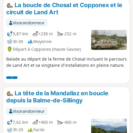
massifs.
La boucle de Chosal et Copponex et le
circuit de Land Art
Visorandonneur
9,87 km
+238 m
-232 m
3h 30
Moyenne
Départ à Copponex (Haute-Savoie)
Balade au départ de la ferme de Chosal incluant le parcours
de Land Art et sa vingtaine d'installations en pleine nature.
La tête de la Mandallaz en boucle
depuis la Balme-de-Sillingy
Visorandonneur
7,62 km
+400 m
-400 m
3h 20
Facile