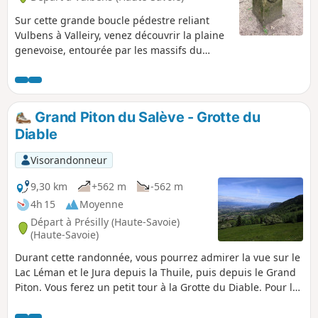
Sur cette grande boucle pédestre reliant
Vulbens à Valleiry, venez découvrir la plaine
genevoise, entourée par les massifs du
Vuache et du Salève et par la Haute-Chaîne
du Jura. Puis, le long de la Vosogne, petit
affluent du Rhône, profitez des sentiers
forestiers qui longent la frontière franco-
Grand Piton du Salève - Grotte du
suisse, jadis utilisés par les douaniers.
Diable
Patrimoine historique (bornes frontières
notamment) et mobilier d’interprétation
Visorandonneur
jalonnent votre promenade.
9,30 km
+562 m
-562 m
4h 15
Moyenne
Départ à Présilly (Haute-Savoie)
(Haute-Savoie)
Durant cette randonnée, vous pourrez admirer la vue sur le
Lac Léman et le Jura depuis la Thuile, puis depuis le Grand
Piton. Vous ferez un petit tour à la Grotte du Diable. Pour les
3/4 de la randonnée, vous serez à l'abri du soleil.