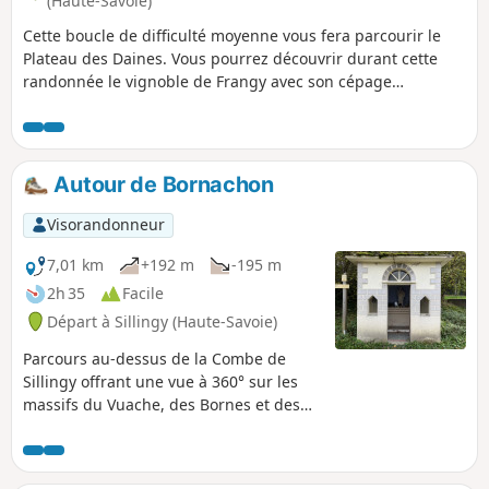
(Haute-Savoie)
Cette boucle de difficulté moyenne vous fera parcourir le
Plateau des Daines. Vous pourrez découvrir durant cette
randonnée le vignoble de Frangy avec son cépage
emblématique : la Roussette.
Autour de Bornachon
Visorandonneur
7,01 km
+192 m
-195 m
2h 35
Facile
Départ à Sillingy (Haute-Savoie)
Parcours au-dessus de la Combe de
Sillingy offrant une vue à 360° sur les
massifs du Vuache, des Bornes et des
Bauges. La table d'orientation de
Bornachon est l'emplacement
exceptionnel pour visualiser tous ces