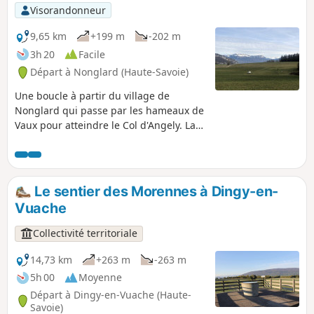
Visorandonneur
9,65 km
+199 m
-202 m
3h 20
Facile
Départ à Nonglard (Haute-Savoie)
Une boucle à partir du village de
Nonglard qui passe par les hameaux de
Vaux pour atteindre le Col d'Angely. La
descente vers Sillingy offre une belle
vue sur le bassin annécien et au delà
sur les massifs des Aravis et du Mont
Blanc. Le Champ du Loup est le point
Le sentier des Morennes à Dingy-en-
médian de cette randonnée qui revient
Vuache
ensuite vers Nonglard par le hameau de
Quincy.
Collectivité territoriale
14,73 km
+263 m
-263 m
5h 00
Moyenne
Départ à Dingy-en-Vuache (Haute-
Savoie)