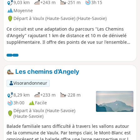
9,03 km
+243 m
-251 m
3h 15
Moyenne
Départ à Vaulx (Haute-Savoie) (Haute-Savoie)
Ce circuit est une adaptation du parcours "Les Chemins
d'Angely" rajoutant 1 km de distance et 10 m de dénivelé
supplémentaire. Il offre des points de vue sur l'ensemble
des massifs environnants : Bornes, Aravis, Bauges, Jura,
Chartreuse et Belledonne, comme un 360°. Et par temps
clair, le Mont Blanc veille sur toute votre trace.
Les chemins d'Angely
Visorandonneur
8,29 km
+233 m
-228 m
3h 00
Facile
Départ à Vaulx (Haute-Savoie)
(Haute-Savoie)
Balade familiale sans difficulté à travers les vallons autour
de la commune de Vaulx. Par temps clair, le Mont-Blanc est
omniprésent et la balade offre une large perspective sur la