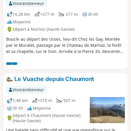
Visorandonneur
10,28 km
+277 m
-277 m
3h 45
Moyenne
Départ à Marlioz (Haute-Savoie)
Boucle au départ des Usses, lieu-dit Chez les Gay. Montée
par le Muralet, passage par le Chateau de Marlioz, la forêt
et sa chapelle, sur le Sion. Arrivée à la Pierre 33, descente
sur Minzier, et retour par la Route de la Forêt et le Chemin
du Muralet. Balade plutôt facile même si les montées sont
assez raides, les chemins sont praticables bien que parfois
boueux.
Le Vuache depuis Chaumont
Visorandonneur
7,48 km
+510 m
-507 m
3h 35
Moyenne
Départ à Chaumont (Haute-Savoie)
(Haute-Savoie)
Une balade sans difficulté et une vue magnifique sur le