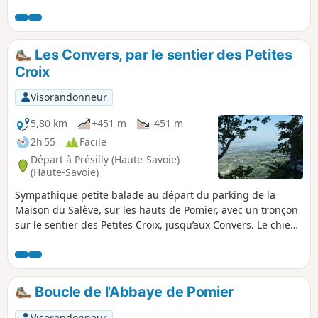
du Val du Fier, le Rhône en aval de Seyssel ou
encore la Chapelle en ruine de Saint-André
donnant sur la plaine de l'Albanais et les
contreforts du Semnoz.
Les Convers, par le sentier des Petites
Croix
Visorandonneur
5,80 km
+451 m
-451 m
2h 55
Facile
Départ à Présilly (Haute-Savoie)
(Haute-Savoie)
Sympathique petite balade au départ du parking de la
Maison du Salève, sur les hauts de Pomier, avec un tronçon
sur le sentier des Petites Croix, jusqu’aux Convers. Le chien
peut vous accompagner mais tenu en laisse.
Boucle de l'Abbaye de Pomier
Visorandonneur