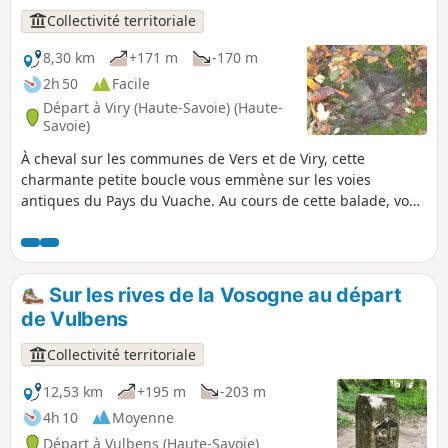
Collectivité territoriale
8,30 km
+171 m
-170 m
2h 50
Facile
Départ à Viry (Haute-Savoie) (Haute-
Savoie)
À cheval sur les communes de Vers et de Viry, cette
charmante petite boucle vous emmène sur les voies
antiques du Pays du Vuache. Au cours de cette balade, vous
pourrez choisir de faire l’aller-retour à la Chapelle Notre-
Dame des Voyageurs. Du haut de cet oratoire, un
impressionnant panorama sur la plaine de Genève,
entourée par les massifs du Jura et du Salève, vous attend.
Sur les rives de la Vosogne au départ
Une aire de pique-nique aménagée est à votre disposition.
de Vulbens
Collectivité territoriale
12,53 km
+195 m
-203 m
4h 10
Moyenne
Départ à Vulbens (Haute-Savoie)