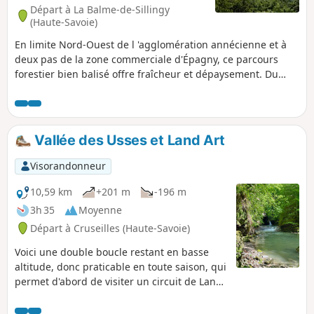
Départ à La Balme-de-Sillingy
(Haute-Savoie)
En limite Nord-Ouest de l 'agglomération annécienne et à
deux pas de la zone commerciale d'Épagny, ce parcours
forestier bien balisé offre fraîcheur et dépaysement. Du
sommet, on peut découvrir un magnifique panorama sur le
lac, les montagnes et la vallée du Fier dans son parcours
campagnard.
Vallée des Usses et Land Art
Visorandonneur
10,59 km
+201 m
-196 m
3h 35
Moyenne
Départ à Cruseilles (Haute-Savoie)
Voici une double boucle restant en basse
altitude, donc praticable en toute saison, qui
permet d'abord de visiter un circuit de Land
Art à la Ferme de Chosal, puis de remonter
les Usses, en rive droite, jusqu'à l'aplomb