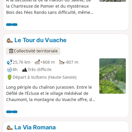
la Chartreuse de Pomier et du mystérieux
Bois des Fées Rando sans difficulté, même
pour les petits, culturelle et ludique.
Le Tour du Vuache
Collectivité territoriale
25,76 km
+808 m
-807 m
8h
Très difficile
Départ à Vulbens (Haute-Savoie)
Long périple du chaînon jurassien. Entre le
Défilé de l’Écluse et le village médiéval de
Chaumont, la montagne du Vuache offre, de
sa forêt orientale à ses falaises occidentales,
un contraste saisissant !
La Via Romana