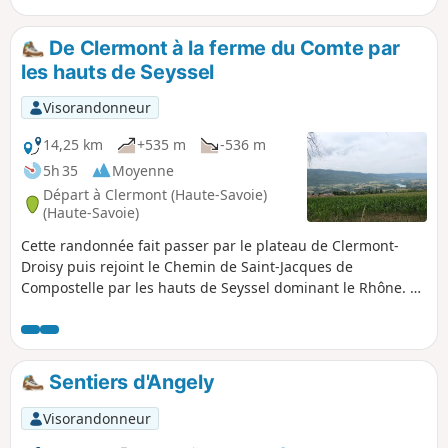
des Ponts de la Caille, en passant par
l'ancien site thermal des Bains de la Caille,
De Clermont à la ferme du Comte par
et en revenant par la rive gauche boisée.
les hauts de Seyssel
Visorandonneur
14,25 km
+535 m
-536 m
5h 35
Moyenne
Départ à Clermont (Haute-Savoie)
(Haute-Savoie)
Cette randonnée fait passer par le plateau de Clermont-
Droisy puis rejoint le Chemin de Saint-Jacques de
Compostelle par les hauts de Seyssel dominant le Rhône. La
montée vers la ferme du Comte se fait en forêt. La vue sur
l'albanais n'est peut-être pas aussi jolie que celle côté
Rhône mais elle permet de situer les nombreux villages de
la région.
Sentiers d'Angely
Visorandonneur