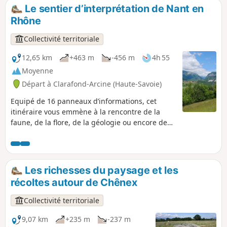
Le sentier d’interprétation de Nant en
Rhône
Collectivité territoriale
12,65 km
+463 m
-456 m
4h 55
Moyenne
Départ à Clarafond-Arcine (Haute-Savoie)
Equipé de 16 panneaux d’informations, cet
itinéraire vous emmène à la rencontre de la
faune, de la flore, de la géologie ou encore de
l’histoire de la région.
Les richesses du paysage et les
récoltes autour de Chênex
Collectivité territoriale
9,07 km
+235 m
-237 m