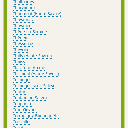
Challonges
Charvonnex
Chaumont (Haute-Savoie)
Chavannaz
Chavanod
Chêne-en-Semine
Chênex
Chessenaz
Chevrier
Chilly (Haute-Savoie)
Choisy
Clarafond-Arcine
Clermont (Haute-Savoie)
Collonges
Collonges-sous-Salève
Confort
Contamine-Sarzin
Copponex
Cran-Gevrier
Crempigny-Bonneguête
Cruseilles
Cuvat