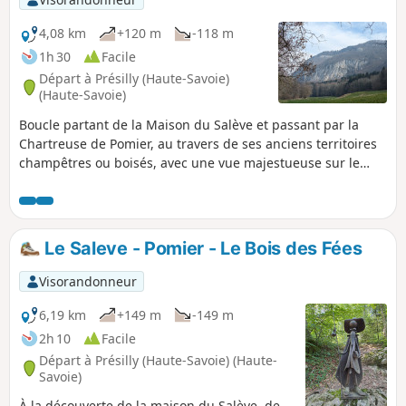
4,08 km
+120 m
-118 m
1h 30
Facile
Départ à Présilly (Haute-Savoie)
(Haute-Savoie)
Boucle partant de la Maison du Salève et passant par la
Chartreuse de Pomier, au travers de ses anciens territoires
champêtres ou boisés, avec une vue majestueuse sur le
Genevois et le Jura.
Le Saleve - Pomier - Le Bois des Fées
Visorandonneur
6,19 km
+149 m
-149 m
2h 10
Facile
Départ à Présilly (Haute-Savoie) (Haute-
Savoie)
À la découverte de la maison du Salève, de