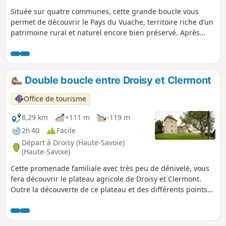
Située sur quatre communes, cette grande boucle vous
permet de découvrir le Pays du Vuache, territoire riche d’un
patrimoine rural et naturel encore bien préservé. Après
avoir traversé le Bois du Mont (Chênex) et apprécié sa
fraicheur, vous atteindrez le plateau des Longues Reisses,
où la vue panoramique s’étend de la Haute-Chaîne du Jura
aux Alpes (table d’orientation). Poursuivez ensuite votre
Double boucle entre Droisy et Clermont
promenade par le parcours botanique et rejoignez le village
d'Epagny. Longez le Massif du Vuache en fin de randonnée.
Office de tourisme
8,29 km
+111 m
-119 m
2h 40
Facile
Départ à Droisy (Haute-Savoie)
(Haute-Savoie)
Cette promenade familiale avec très peu de dénivelé, vous
fera découvrir le plateau agricole de Droisy et Clermont.
Outre la découverte de ce plateau et des différents points
de vue qu'il offre sur le Jura, le Vuache et bien-sûr le Mont-
Blanc, cette randonnée est l'occasion de visiter le Château
de Clermont (XVIe siècle).