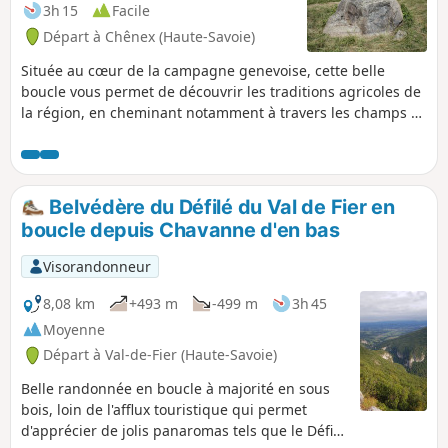
3h 15
Facile
Départ à Chênex (Haute-Savoie)
Située au cœur de la campagne genevoise, cette belle
boucle vous permet de découvrir les traditions agricoles de
la région, en cheminant notamment à travers les champs et
les cultures de la plaine. Vous traverserez également le
magnifique Bois aux Reynauds et profiterez de panoramas
surprenants sur les massifs environnants !
Belvédère du Défilé du Val de Fier en
boucle depuis Chavanne d'en bas
Visorandonneur
8,08 km
+493 m
-499 m
3h 45
Moyenne
Départ à Val-de-Fier (Haute-Savoie)
Belle randonnée en boucle à majorité en sous
bois, loin de l'afflux touristique qui permet
d'apprécier de jolis panaromas tels que le Défilé