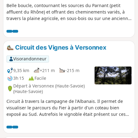
Belle boucle, contournant les sources du Parnant (petit
affluent du Rhône) et offrant des cheminements variés, à
travers la plaine agricole, en sous-bois ou sur une ancienne
moraine glaciaire où les points de vue sont surprenants.
Note modérateur problème en (2), voir les avis 02/08/2022
Circuit des Vignes à Versonnex
Visorandonneur
9,35 km
+211 m
-215 m
3h 15
Facile
Départ à Versonnex (Haute-Savoie)
(Haute-Savoie)
Circuit à travers la campagne de l'Albanais. Il permet de
visualiser le parcours du Fier à partir d'un coteau bien
exposé au Sud. Autrefois le vignoble était présent sur ces
terrains orientés Sud.