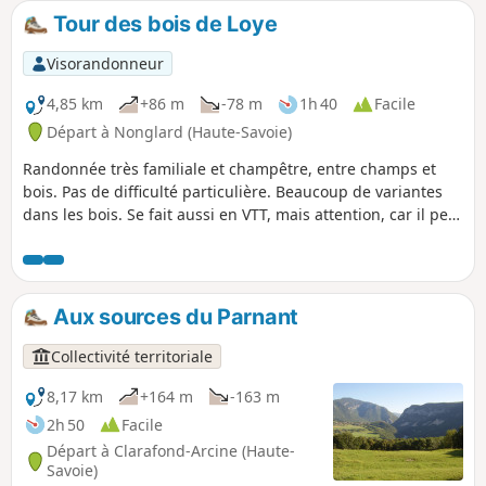
Tour des bois de Loye
Visorandonneur
4,85 km
+86 m
-78 m
1h 40
Facile
Départ à Nonglard (Haute-Savoie)
Randonnée très familiale et champêtre, entre champs et
bois. Pas de difficulté particulière. Beaucoup de variantes
dans les bois. Se fait aussi en VTT, mais attention, car il peut
y avoir des arbres tombés. Belles vues sur la Montagne
d'Âge, sur la Mandallaz et la Montagne du Gros Foug qui
nous sépare de la vallée du Rhône.
Aux sources du Parnant
Collectivité territoriale
8,17 km
+164 m
-163 m
2h 50
Facile
Départ à Clarafond-Arcine (Haute-
Savoie)