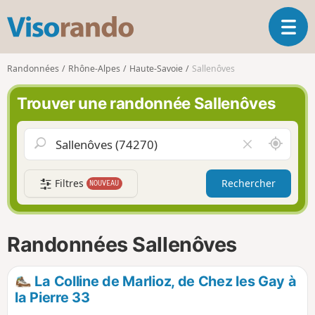
V
O
i
u
s
v
o
Randonnées
Rhône-Alpes
Haute-Savoie
Sallenôves
r
r
i
a
Trouver une randonnée Sallenôves
r
n
l
d
a
o
A
V
n
u
i
a
t
d
v
Filtres
Rechercher
NOUVEAU
o
e
i
u
r
g
r
l
a
d
e
Randonnées Sallenôves
t
e
c
i
m
h
o
o
a
La Colline de Marlioz, de Chez les Gay à
n
i
m
la Pierre 33
p