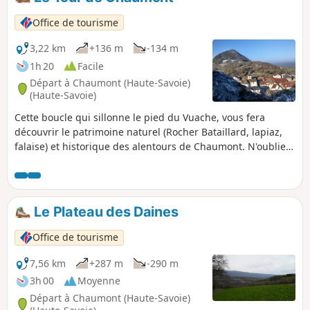
Office de tourisme
3,22 km
+136 m
-134 m
1h 20
Facile
Départ à Chaumont (Haute-Savoie)
(Haute-Savoie)
Cette boucle qui sillonne le pied du Vuache, vous fera
découvrir le patrimoine naturel (Rocher Bataillard, lapiaz,
falaise) et historique des alentours de Chaumont. N'oubliez
pas de faire un aller-retour jusqu'aux ruines du Château de
Chaumont et profitez de la vue panoramique.
Le Plateau des Daines
Office de tourisme
7,56 km
+287 m
-290 m
3h 00
Moyenne
Départ à Chaumont (Haute-Savoie)