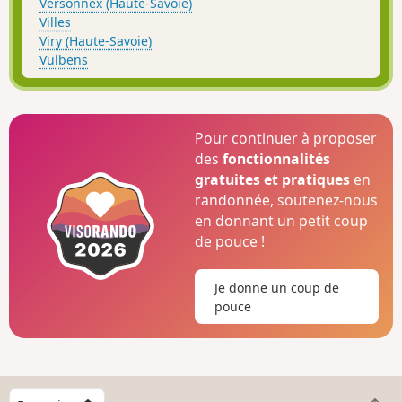
Versonnex (Haute-Savoie)
Villes
Viry (Haute-Savoie)
Vulbens
Pour continuer à proposer
des
fonctionnalités
gratuites et pratiques
en
randonnée, soutenez-nous
en donnant un petit coup
de pouce !
Je donne un coup de
pouce
C