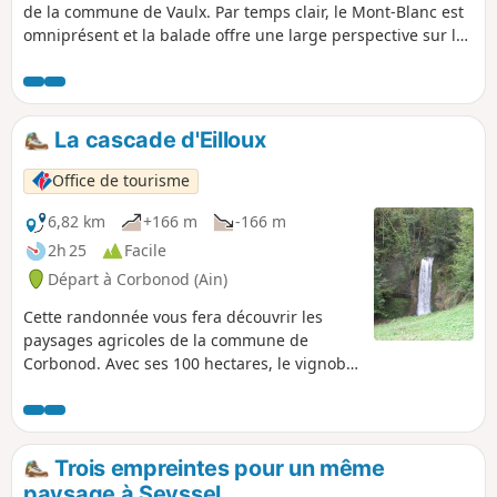
de la commune de Vaulx. Par temps clair, le Mont-Blanc est
omniprésent et la balade offre une large perspective sur la
plupart des massifs Savoyards (Bornes, Aravis, Bauges)
ainsi que sur le Sud du Jura (massif du Colombier) et plus
au Sud vers la Chartreuse et la chaine de Belledonne.
La cascade d'Eilloux
Office de tourisme
6,82 km
+166 m
-166 m
2h 25
Facile
Départ à Corbonod (Ain)
Cette randonnée vous fera découvrir les
paysages agricoles de la commune de
Corbonod. Avec ses 100 hectares, le vignoble
de Seyssel est l'une des plus petites et
anciennes AOP de France (1942). Profitez de
cette randonnée pour déguster (avec
modération) chez nos viticulteurs les vins
Trois empreintes pour un même
blancs de cépage Molette et Altesse,
paysage à Seyssel