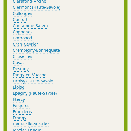
Clarafond-Arcine
Clermont (Haute-Savoie)
Collonges
Confort
Contamine-Sarzin
Copponex
Corbonod
Cran-Gevrier
Crempigny-Bonneguête
Cruseilles
Cuvat
Desingy
Dingy-en-Vuache
Droisy (Haute-Savoie)
Éloise
Épagny (Haute-Savoie)
Étercy
Feigères
Franclens
Frangy
Hauteville-sur-Fier
Jonzier-Épagny