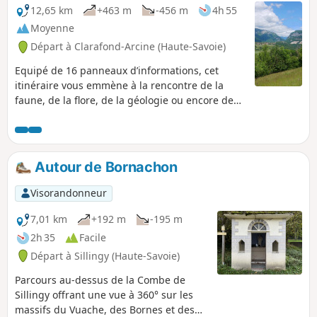
12,65 km
+463 m
-456 m
4h 55
Moyenne
Départ à Clarafond-Arcine (Haute-Savoie)
Equipé de 16 panneaux d’informations, cet
itinéraire vous emmène à la rencontre de la
faune, de la flore, de la géologie ou encore de
l’histoire de la région.
Autour de Bornachon
Visorandonneur
7,01 km
+192 m
-195 m
2h 35
Facile
Départ à Sillingy (Haute-Savoie)
Parcours au-dessus de la Combe de
Sillingy offrant une vue à 360° sur les
massifs du Vuache, des Bornes et des