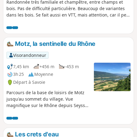
Randonnée très familiale et champêtre, entre champs et
bois. Pas de difficulté particulière. Beaucoup de variantes
dans les bois. Se fait aussi en VTT, mais attention, car il peut
y avoir des arbres tombés. Belles vues sur la Montagne
d'Âge, sur la Mandallaz et la Montagne du Gros Foug qui
nous sépare de la vallée du Rhône.
Motz, la sentinelle du Rhône
Visorandonneur
7,45 km
+456 m
-453 m
3h 25
Moyenne
Départ à Savoie
Parcours de la base de loisirs de Motz
jusqu'au sommet du village. Vue
magnifique sur le Rhône depuis Seyssel
jusqu'à Chindrieux.
Les crets d'eau