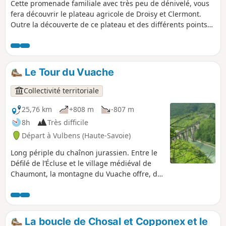
Cette promenade familiale avec très peu de dénivelé, vous
fera découvrir le plateau agricole de Droisy et Clermont.
Outre la découverte de ce plateau et des différents points
de vue qu'il offre sur le Jura, le Vuache et bien-sûr le Mont-
Blanc, cette randonnée est l'occasion de visiter le Château
de Clermont (XVIe siècle).
Le Tour du Vuache
Collectivité territoriale
25,76 km
+808 m
-807 m
8h
Très difficile
Départ à Vulbens (Haute-Savoie)
Long périple du chaînon jurassien. Entre le
Défilé de l’Écluse et le village médiéval de
Chaumont, la montagne du Vuache offre, de
sa forêt orientale à ses falaises occidentales,
un contraste saisissant !
La boucle de Chosal et Copponex et le