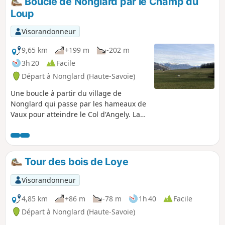
Boucle de Nonglard par le Champ du
Une aire de pique-nique aménagée est à votre disposition.
Loup
Visorandonneur
9,65 km
+199 m
-202 m
3h 20
Facile
Départ à Nonglard (Haute-Savoie)
Une boucle à partir du village de
Nonglard qui passe par les hameaux de
Vaux pour atteindre le Col d'Angely. La
descente vers Sillingy offre une belle
vue sur le bassin annécien et au delà
sur les massifs des Aravis et du Mont
Blanc. Le Champ du Loup est le point
Tour des bois de Loye
médian de cette randonnée qui revient
ensuite vers Nonglard par le hameau de
Visorandonneur
Quincy.
4,85 km
+86 m
-78 m
1h 40
Facile
Départ à Nonglard (Haute-Savoie)