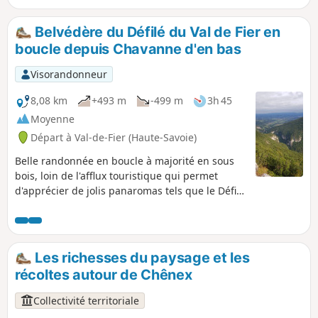
campagnard.
Belvédère du Défilé du Val de Fier en
boucle depuis Chavanne d'en bas
Visorandonneur
8,08 km
+493 m
-499 m
3h 45
Moyenne
Départ à Val-de-Fier (Haute-Savoie)
Belle randonnée en boucle à majorité en sous
bois, loin de l'afflux touristique qui permet
d'apprécier de jolis panaromas tels que le Défilé
du Val du Fier, le Rhône en aval de Seyssel ou
encore la Chapelle en ruine de Saint-André
donnant sur la plaine de l'Albanais et les
contreforts du Semnoz.
Les richesses du paysage et les
récoltes autour de Chênex
Collectivité territoriale