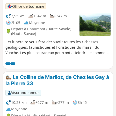
Office de tourisme
3,95 km
+342 m
-347 m
2h 05
Moyenne
Départ à Chaumont (Haute-Savoie)
(Haute-Savoie)
Cet itinéraire vous fera découvrir toutes les richesses
géologiques, faunistiques et floristiques du massif du
Vuache. Les plus courageux pourront atteindre le sommet
du Vuache qui culmine à 1101 m.
La Colline de Marlioz, de Chez les Gay à
la Pierre 33
Visorandonneur
10,28 km
+277 m
-277 m
3h 45
Moyenne
Départ à Marlioz (Haute-Savoie)