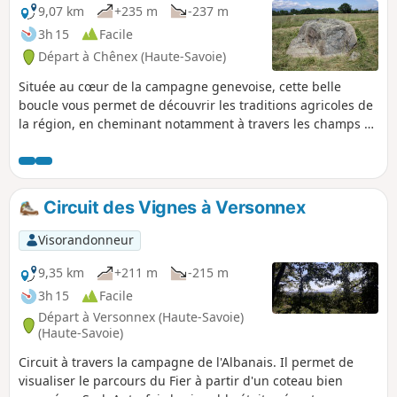
9,07 km
+235 m
-237 m
3h 15
Facile
Départ à Chênex (Haute-Savoie)
Située au cœur de la campagne genevoise, cette belle
boucle vous permet de découvrir les traditions agricoles de
la région, en cheminant notamment à travers les champs et
les cultures de la plaine. Vous traverserez également le
magnifique Bois aux Reynauds et profiterez de panoramas
surprenants sur les massifs environnants !
Circuit des Vignes à Versonnex
Visorandonneur
9,35 km
+211 m
-215 m
3h 15
Facile
Départ à Versonnex (Haute-Savoie)
(Haute-Savoie)
Circuit à travers la campagne de l'Albanais. Il permet de
visualiser le parcours du Fier à partir d'un coteau bien