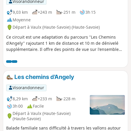
Visorandonneur
9,03 km
+243 m
-251 m
3h 15
Moyenne
Départ à Vaulx (Haute-Savoie) (Haute-Savoie)
Ce circuit est une adaptation du parcours "Les Chemins
d'Angely" rajoutant 1 km de distance et 10 m de dénivelé
supplémentaire. Il offre des points de vue sur l'ensemble
des massifs environnants : Bornes, Aravis, Bauges, Jura,
Chartreuse et Belledonne, comme un 360°. Et par temps
clair, le Mont Blanc veille sur toute votre trace.
Les chemins d'Angely
Visorandonneur
8,29 km
+233 m
-228 m
3h 00
Facile
Départ à Vaulx (Haute-Savoie)
(Haute-Savoie)
Balade familiale sans difficulté à travers les vallons autour