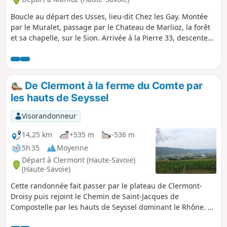
Boucle au départ des Usses, lieu-dit Chez les Gay. Montée
par le Muralet, passage par le Chateau de Marlioz, la forêt
et sa chapelle, sur le Sion. Arrivée à la Pierre 33, descente
sur Minzier, et retour par la Route de la Forêt et le Chemin
du Muralet. Balade plutôt facile même si les montées sont
assez raides, les chemins sont praticables bien que parfois
boueux.
De Clermont à la ferme du Comte par
les hauts de Seyssel
Visorandonneur
14,25 km
+535 m
-536 m
5h 35
Moyenne
Départ à Clermont (Haute-Savoie)
(Haute-Savoie)
Cette randonnée fait passer par le plateau de Clermont-
Droisy puis rejoint le Chemin de Saint-Jacques de
Compostelle par les hauts de Seyssel dominant le Rhône. La
montée vers la ferme du Comte se fait en forêt. La vue sur