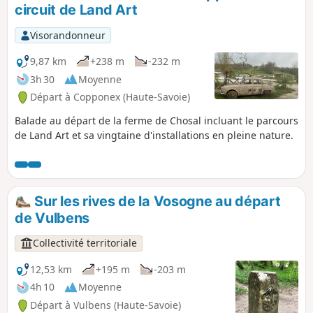
circuit de Land Art
Visorandonneur
9,87 km
+238 m
-232 m
3h 30
Moyenne
Départ à Copponex (Haute-Savoie)
Balade au départ de la ferme de Chosal incluant le parcours
de Land Art et sa vingtaine d'installations en pleine nature.
Sur les rives de la Vosogne au départ
de Vulbens
Collectivité territoriale
12,53 km
+195 m
-203 m
4h 10
Moyenne
Départ à Vulbens (Haute-Savoie)