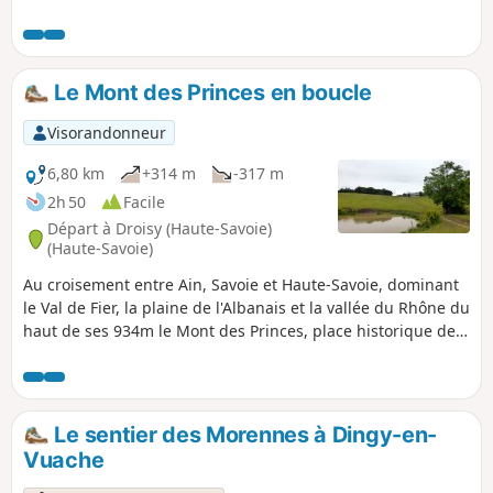
Bauges. La table d'orientation de
Bornachon est l'emplacement
exceptionnel pour visualiser tous ces
massifs.
Le Mont des Princes en boucle
Visorandonneur
6,80 km
+314 m
-317 m
2h 50
Facile
Départ à Droisy (Haute-Savoie)
(Haute-Savoie)
Au croisement entre Ain, Savoie et Haute-Savoie, dominant
le Val de Fier, la plaine de l'Albanais et la vallée du Rhône du
haut de ses 934m le Mont des Princes, place historique de
résistance contre l'occupation Italo-Allemande est un
incontournable de la région. Parmi les nombreux itinéraires
existants, cette boucle au départ de Droisy offre un accès
facile et ombragé, avec des chemins bien empierrés,
Le sentier des Morennes à Dingy-en-
praticables par tous temps. Par temps clair, la vue étendue
Vuache
sur les Alpes mérite la montée.