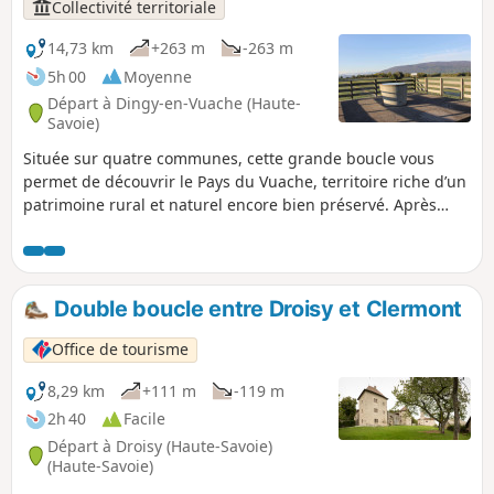
Collectivité territoriale
14,73 km
+263 m
-263 m
5h 00
Moyenne
Départ à Dingy-en-Vuache (Haute-
Savoie)
Située sur quatre communes, cette grande boucle vous
permet de découvrir le Pays du Vuache, territoire riche d’un
patrimoine rural et naturel encore bien préservé. Après
avoir traversé le Bois du Mont (Chênex) et apprécié sa
fraicheur, vous atteindrez le plateau des Longues Reisses,
où la vue panoramique s’étend de la Haute-Chaîne du Jura
aux Alpes (table d’orientation). Poursuivez ensuite votre
Double boucle entre Droisy et Clermont
promenade par le parcours botanique et rejoignez le village
d'Epagny. Longez le Massif du Vuache en fin de randonnée.
Office de tourisme
8,29 km
+111 m
-119 m
2h 40
Facile
Départ à Droisy (Haute-Savoie)
(Haute-Savoie)