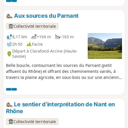
l'albanais n'est peut-être pas aussi jolie que celle côté
Rhône mais elle permet de situer les nombreux villages de
la région.
Aux sources du Parnant
Collectivité territoriale
8,17 km
+164 m
-163 m
2h 50
Facile
Départ à Clarafond-Arcine (Haute-
Savoie)
Belle boucle, contournant les sources du Parnant (petit
affluent du Rhône) et offrant des cheminements variés, à
travers la plaine agricole, en sous-bois ou sur une ancienne
moraine glaciaire où les points de vue sont surprenants.
Note modérateur problème en (2), voir les avis 02/08/2022
Le sentier d’interprétation de Nant en
Rhône
Collectivité territoriale