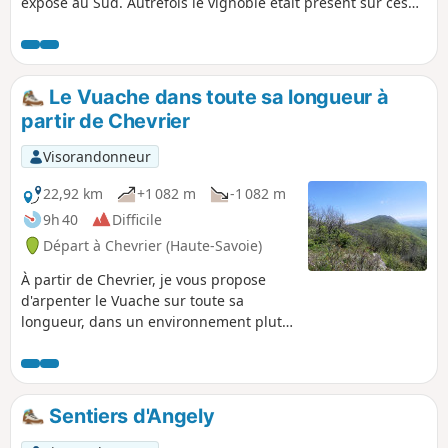
exposé au Sud. Autrefois le vignoble était présent sur ces
terrains orientés Sud.
Le Vuache dans toute sa longueur à
partir de Chevrier
Visorandonneur
22,92 km
+1 082 m
-1 082 m
9h 40
Difficile
Départ à Chevrier (Haute-Savoie)
À partir de Chevrier, je vous propose
d'arpenter le Vuache sur toute sa
longueur, dans un environnement plutôt
boisé et, le tout, ponctué de quelques
jolis points de vue. Le retour s'effectue
au pied de la montagne, du côté Est,
avec de jolis panoramas. La principale
Sentiers d'Angely
difficulté rencontrée est la distance à
parcourir.