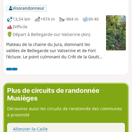
Visorandonneur
13,54 km
+974 m
-964 m
6h 40
Difficile
Départ à Bellegarde-sur-Valserine (Ain)
Plateau de la chaine du Jura, dominant les
vallées de Bellegarde sur Valserine et de Fort
l'écluse. Le point culminant du Crêt de la Goutte
permet un panorama à 360° sur le Parc Naturel
du Jura et vers le Lac Léman coté Genève, avec
un horizon dominé par la chaine des Alpes,
dont le Mont Blanc.
Plus de circuits de randonnée
Musièges
Découvrez aussi les circuits de randonnée des communes
à proximité
Allonzier-la-Caille