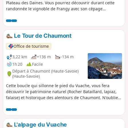
Plateau des Daines. Vous pourrez découvrir durant cette
randonnée le vignoble de Frangy avec son cépage
emblématique : la Roussette.
Le Tour de Chaumont
Office de tourisme
3,22 km
+136 m
-134 m
1h 20
Facile
Départ à Chaumont (Haute-Savoie)
(Haute-Savoie)
Cette boucle qui sillonne le pied du Vuache, vous fera
découvrir le patrimoine naturel (Rocher Bataillard, lapiaz,
falaise) et historique des alentours de Chaumont. N'oubliez
pas de faire un aller-retour jusqu'aux ruines du Château de
Chaumont et profitez de la vue panoramique.
L'alpage du Vuache