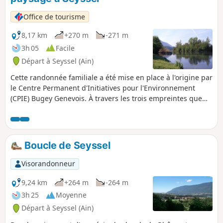
typiques de notre territoire. Vous pourrez
aussi faire une halte à la cascade d'Eilloux
Office de tourisme
pour profiter de sa fraîcheur.
8,17 km
+270 m
-271 m
3h 05
Facile
Départ à Seyssel (Ain)
Cette randonnée familiale a été mise en place à l'origine par
le Centre Permanent d'Initiatives pour l'Environnement
(CPIE) Bugey Genevois. À travers les trois empreintes que
sont la Terre, l'Histoire et le Rhône, vous découvrirez les
multiples facettes paysagères du Haut-Rhône.
Boucle de Seyssel
Visorandonneur
9,24 km
+264 m
-264 m
3h 25
Moyenne
Départ à Seyssel (Ain)