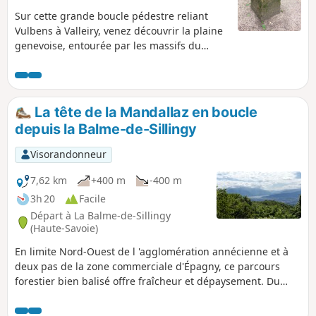
Sur cette grande boucle pédestre reliant
Vulbens à Valleiry, venez découvrir la plaine
genevoise, entourée par les massifs du
Vuache et du Salève et par la Haute-Chaîne
du Jura. Puis, le long de la Vosogne, petit
affluent du Rhône, profitez des sentiers
forestiers qui longent la frontière franco-
La tête de la Mandallaz en boucle
suisse, jadis utilisés par les douaniers.
depuis la Balme-de-Sillingy
Patrimoine historique (bornes frontières
notamment) et mobilier d’interprétation
Visorandonneur
jalonnent votre promenade.
7,62 km
+400 m
-400 m
3h 20
Facile
Départ à La Balme-de-Sillingy
(Haute-Savoie)
En limite Nord-Ouest de l 'agglomération annécienne et à
deux pas de la zone commerciale d'Épagny, ce parcours
forestier bien balisé offre fraîcheur et dépaysement. Du
sommet, on peut découvrir un magnifique panorama sur le
lac, les montagnes et la vallée du Fier dans son parcours