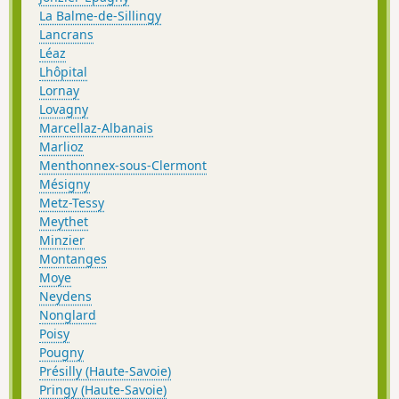
La Balme-de-Sillingy
Lancrans
Léaz
Lhôpital
Lornay
Lovagny
Marcellaz-Albanais
Marlioz
Menthonnex-sous-Clermont
Mésigny
Metz-Tessy
Meythet
Minzier
Montanges
Moye
Neydens
Nonglard
Poisy
Pougny
Présilly (Haute-Savoie)
Pringy (Haute-Savoie)