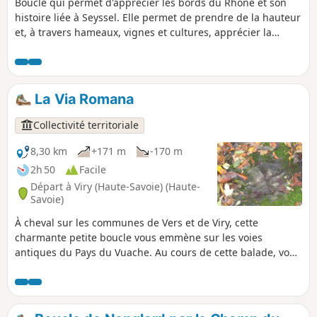
Boucle qui permet d'apprécier les bords du Rhône et son
histoire liée à Seyssel. Elle permet de prendre de la hauteur
et, à travers hameaux, vignes et cultures, apprécier la
beauté de la vallée du Rhône coincée entre la montagne du
Gros Foug et le Mont Colombier.
La Via Romana
Collectivité territoriale
8,30 km
+171 m
-170 m
2h 50
Facile
Départ à Viry (Haute-Savoie) (Haute-
Savoie)
À cheval sur les communes de Vers et de Viry, cette
charmante petite boucle vous emmène sur les voies
antiques du Pays du Vuache. Au cours de cette balade, vous
pourrez choisir de faire l’aller-retour à la Chapelle Notre-
Dame des Voyageurs. Du haut de cet oratoire, un
impressionnant panorama sur la plaine de Genève,
entourée par les massifs du Jura et du Salève, vous attend.