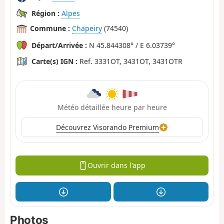
Région :
Alpes
Commune :
Chapeiry
(74540)
Départ/Arrivée :
N 45.844308° / E 6.03739°
Carte(s) IGN :
Ref. 3331OT, 3431OT, 3431OTR
Météo détaillée heure par heure
Découvrez Visorando Premium
Ouvrir dans l'app
Photos