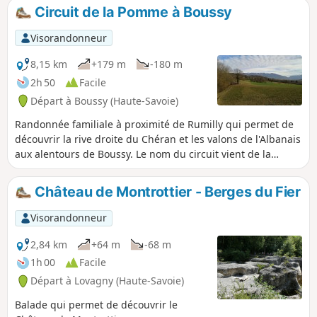
intéressantes sur ce lac. Cette balade
Circuit de la Pomme à Boussy
peut être réalisée par temps chaud et
ensoleillé, la totalité du parcours étant à
Visorandonneur
couvert.
8,15 km
+179 m
-180 m
2h 50
Facile
Départ à Boussy (Haute-Savoie)
Randonnée familiale à proximité de Rumilly qui permet de
découvrir la rive droite du Chéran et les valons de l'Albanais
aux alentours de Boussy. Le nom du circuit vient de la
Croison de Boussy, une variété locale de petites pommes
qui aurait été introduite dans la région par des grognards
Château de Montrottier - Berges du Fier
de Napoléon.
Visorandonneur
2,84 km
+64 m
-68 m
1h 00
Facile
Départ à Lovagny (Haute-Savoie)
Balade qui permet de découvrir le