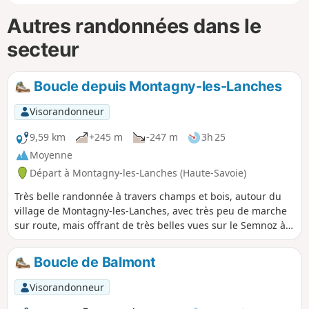
Autres randonnées dans le
secteur
Boucle depuis Montagny-les-Lanches
Visorandonneur
9,59 km
+245 m
-247 m
3h 25
Moyenne
Départ à Montagny-les-Lanches (Haute-Savoie)
Très belle randonnée à travers champs et bois, autour du
village de Montagny-les-Lanches, avec très peu de marche
sur route, mais offrant de très belles vues sur le Semnoz à
l'Est et les monts de l'Albanais à l'Est. Très agréable en
saison printanière et automnale, mais prévoir suffisamment
Boucle de Balmont
d'eau en été. Les traversées de hameaux montrent de
fermes joliment rénovées, bien fleuries et aménagées.
Visorandonneur