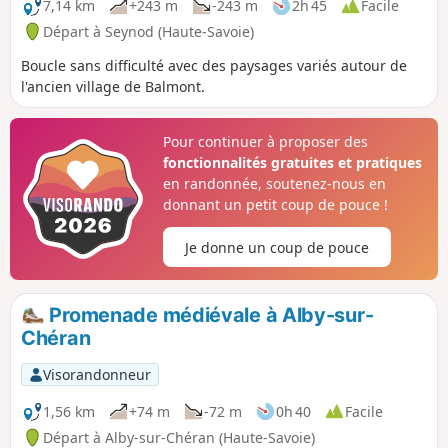
7,14 km
+243 m
-243 m
2h 45
Facile
Départ à Seynod (Haute-Savoie)
Boucle sans difficulté avec des paysages variés autour de
l'ancien village de Balmont.
Pour continuer à proposer des
fonctionnalités gratuites et pratiques
en randonnée, soutenez-nous en
donnant un petit coup de pouce !
Je donne un coup de pouce
Promenade médiévale à Alby-sur-
Chéran
Visorandonneur
1,56 km
+74 m
-72 m
0h 40
Facile
Départ à Alby-sur-Chéran (Haute-Savoie)