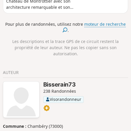
Château de Montrottier avec son
architecture remarquable et son
imposant donjon situé sur une colline
puis les berges du Fier, de la « Pierre
Pour plus de randonnées, utilisez notre
moteur de recherche
aux Fées » à une perte qui s'engouffre
.
sous la roche sur quelques mètres.
Les descriptions et la trace GPS de ce circuit restent la
propriété de leur auteur. Ne pas les copier sans son
autorisation.
AUTEUR
Bisserain73
238 Randonnées
Visorandonneur
Commune :
Chambéry (73000)