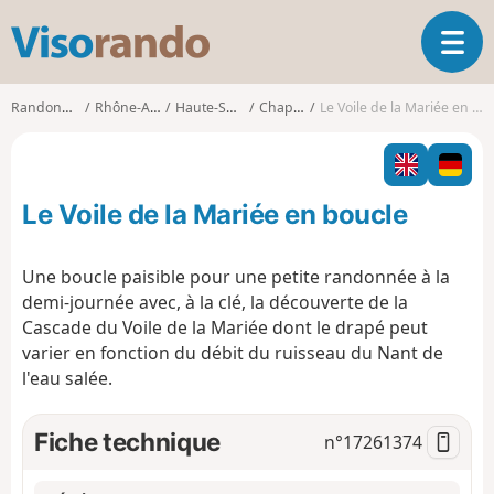
V
O
i
u
s
v
o
Randonnées
Rhône-Alpes
Haute-Savoie
Chapeiry
Le Voile de la Mariée en boucle
r
r
i
a
r
n
l
d
Le Voile de la Mariée en boucle
a
o
n
a
Une boucle paisible pour une petite randonnée à la
v
demi-journée avec, à la clé, la découverte de la
i
Cascade du Voile de la Mariée dont le drapé peut
g
varier en fonction du débit du ruisseau du Nant de
a
t
l'eau salée.
i
o
Fiche technique
n°
17261374
n