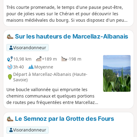
Très courte promenade, le temps d'une pause peut-être,
pour de jolies vues sur le Chéran et pour découvrir les
maisons médiévales du bourg. Si vous disposez d'un peu
plus de temps, visitez le Musée de la Cordonnerie.
Sur les hauteurs de Marcellaz-Albanais
Visorandonneur
10,98 km
+189 m
-198 m
3h 40
Moyenne
Départ à Marcellaz-Albanais (Haute-
Savoie)
Une boucle vallonnée qui emprunte les
chemins communaux et quelques portions
de routes peu fréquentées entre Marcellaz-
Albanais et Montagny-les-Lanches.
Nombreux panoramas sur le Jura, les Bornes
Le Semnoz par la Grotte des Fours
les Aravis et les Bauges.
Visorandonneur