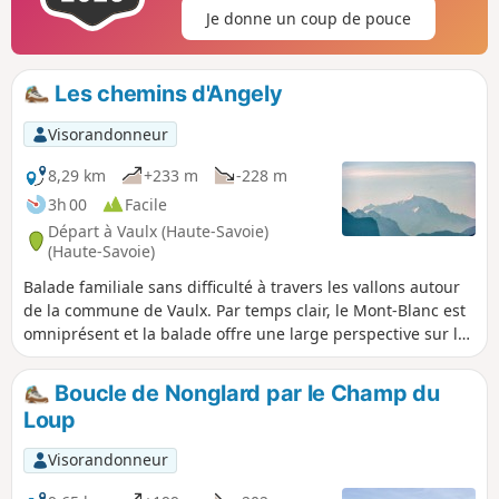
Je donne un coup de pouce
Les chemins d'Angely
Visorandonneur
8,29 km
+233 m
-228 m
3h 00
Facile
Départ à Vaulx (Haute-Savoie)
(Haute-Savoie)
Balade familiale sans difficulté à travers les vallons autour
de la commune de Vaulx. Par temps clair, le Mont-Blanc est
omniprésent et la balade offre une large perspective sur la
plupart des massifs Savoyards (Bornes, Aravis, Bauges)
ainsi que sur le Sud du Jura (massif du Colombier) et plus
Boucle de Nonglard par le Champ du
au Sud vers la Chartreuse et la chaine de Belledonne.
Loup
Visorandonneur