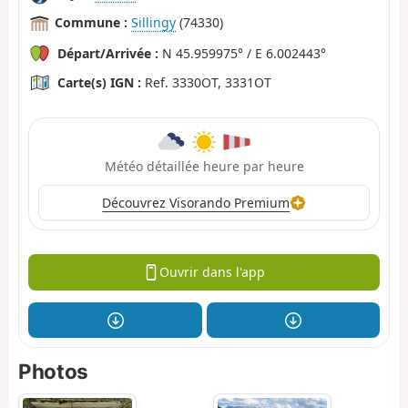
Commune :
Sillingy
(74330)
Départ/Arrivée :
N 45.959975° / E 6.002443°
Carte(s) IGN :
Ref. 3330OT, 3331OT
Météo détaillée heure par heure
Découvrez Visorando Premium
Ouvrir dans l'app
Photos