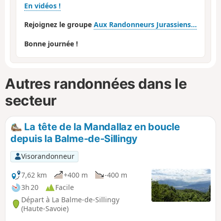
En vidéos !
Rejoignez le groupe
Aux Randonneurs Jurassiens...
Bonne journée !
Autres randonnées dans le
secteur
La tête de la Mandallaz en boucle
depuis la Balme-de-Sillingy
Visorandonneur
7,62 km
+400 m
-400 m
3h 20
Facile
Départ à La Balme-de-Sillingy
(Haute-Savoie)