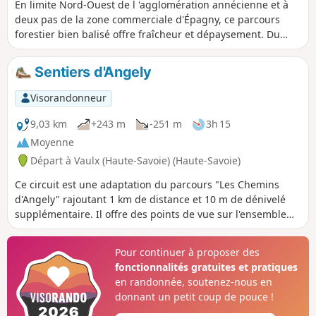
En limite Nord-Ouest de l 'agglomération annécienne et à
deux pas de la zone commerciale d'Épagny, ce parcours
forestier bien balisé offre fraîcheur et dépaysement. Du
sommet, on peut découvrir un magnifique panorama sur le
lac, les montagnes et la vallée du Fier dans son parcours
Sentiers d'Angely
campagnard.
Visorandonneur
9,03 km
+243 m
-251 m
3h 15
Moyenne
Départ à Vaulx (Haute-Savoie) (Haute-Savoie)
Ce circuit est une adaptation du parcours "Les Chemins
d'Angely" rajoutant 1 km de distance et 10 m de dénivelé
supplémentaire. Il offre des points de vue sur l'ensemble
des massifs environnants : Bornes, Aravis, Bauges, Jura,
Chartreuse et Belledonne, comme un 360°. Et par temps
Pour continuer à proposer des
clair, le Mont Blanc veille sur toute votre trace.
fonctionnalités gratuites et pratiques
en randonnée, soutenez-nous en
donnant un petit coup de pouce !