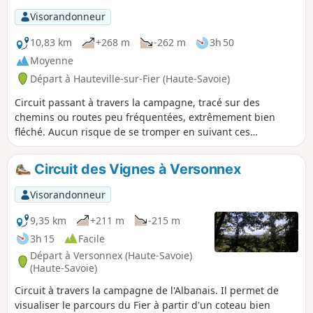
Visorandonneur
10,83 km
+268 m
-262 m
3h 50
Moyenne
Départ à Hauteville-sur-Fier (Haute-Savoie)
Circuit passant à travers la campagne, tracé sur des
chemins ou routes peu fréquentées, extrêmement bien
fléché. Aucun risque de se tromper en suivant ces
fléchages. Jolie vue vers la Tournette en arrivant et en
repartant de Vaulx (point haut du circuit).
Circuit des Vignes à Versonnex
Visorandonneur
9,35 km
+211 m
-215 m
3h 15
Facile
Départ à Versonnex (Haute-Savoie)
(Haute-Savoie)
Circuit à travers la campagne de l'Albanais. Il permet de
visualiser le parcours du Fier à partir d'un coteau bien