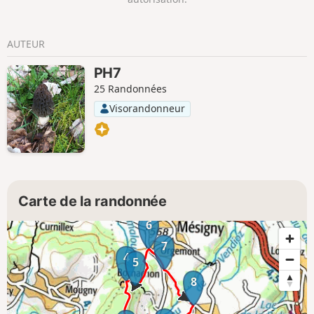
AUTEUR
PH7
25 Randonnées
Visorandonneur
Carte de la randonnée
6
7
4
5
8