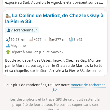
exposé au Sud. Autrefois le vignoble était présent sur ces
terrains orientés Sud.
La Colline de Marlioz, de Chez les Gay à
la Pierre 33
Visorandonneur
10,28 km
+277 m
-277 m
3h 45
Moyenne
Départ à Marlioz (Haute-Savoie)
Boucle au départ des Usses, lieu-dit Chez les Gay. Montée
par le Muralet, passage par le Chateau de Marlioz, la forêt
et sa chapelle, sur le Sion. Arrivée à la Pierre 33, descente
sur Minzier, et retour par la Route de la Forêt et le Chemin
du Muralet. Balade plutôt facile même si les montées sont
Pour plus de randonnées, utilisez notre
moteur de recherche
assez raides, les chemins sont praticables bien que parfois
.
boueux.
Les descriptions et la trace GPS de ce circuit restent la
propriété de leur auteur. Ne pas les copier sans son
autorisation.