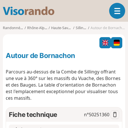
V
O
i
u
s
v
o
Randonnées
Rhône-Alpes
Haute-Savoie
Sillingy
Autour de Bornachon
r
r
i
a
r
n
l
d
Autour de Bornachon
a
o
n
a
Parcours au-dessus de la Combe de Sillingy offrant
v
une vue à 360° sur les massifs du Vuache, des Bornes
i
et des Bauges. La table d'orientation de Bornachon
g
est l'emplacement exceptionnel pour visualiser tous
a
t
ces massifs.
i
o
Fiche technique
n°
50251360
n