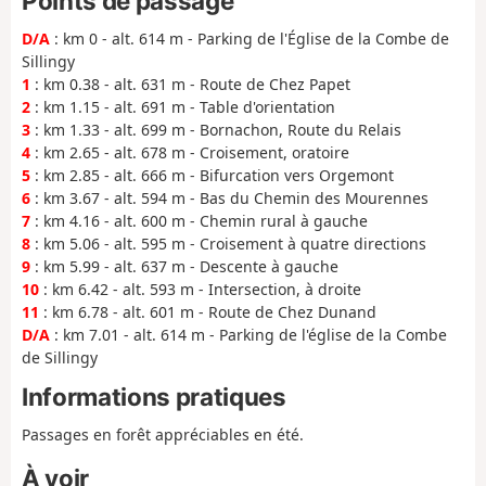
Points de passage
D/A
: km 0 - alt. 614 m - Parking de l'Église de la Combe de
Sillingy
1
: km 0.38 - alt. 631 m - Route de Chez Papet
2
: km 1.15 - alt. 691 m - Table d'orientation
3
: km 1.33 - alt. 699 m - Bornachon, Route du Relais
4
: km 2.65 - alt. 678 m - Croisement, oratoire
5
: km 2.85 - alt. 666 m - Bifurcation vers Orgemont
6
: km 3.67 - alt. 594 m - Bas du Chemin des Mourennes
7
: km 4.16 - alt. 600 m - Chemin rural à gauche
8
: km 5.06 - alt. 595 m - Croisement à quatre directions
9
: km 5.99 - alt. 637 m - Descente à gauche
10
: km 6.42 - alt. 593 m - Intersection, à droite
11
: km 6.78 - alt. 601 m - Route de Chez Dunand
D/A
: km 7.01 - alt. 614 m - Parking de l'église de la Combe
de Sillingy
Informations pratiques
Passages en forêt appréciables en été.
À voir