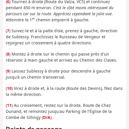
(
6
) Tournez à droite (Route du Valza, VC5) et continuez
pendant 450 m environ.
C'est le côté moins intéressant du
parcours car sur la route. Appréciez cependant la jolie vue
.
er
Atteindre le 1
chemin empierré à gauche.
(
7
) Suivez-le et à la patte d'oie, prenez à gauche, direction
de Sublessy. Franchissez le Ruisseau de Vengeur et
rejoignez un croisement à quatre directions.
(
8
) Montez à droite sur le chemin qui passe près d'un
réservoir à main gauche et arrivez au Chemin des Claves.
(
9
) Laissez Sublessy à droite pour descendre à gauche
jusqu'à un chemin transversal.
(
10
) Virez à droite et, à la route (Route des Devins), filez dans
la même direction.
(
11
) Au croisement, restez sur la droite, Route de Chez
Dunand, et remontez jusqu'au Parking de l'Église de la
Combe de Sillingy (
D/A
).