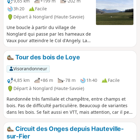
9,65 km
+199 m
-202 m
3h 20
Facile
Départ à Nonglard (Haute-Savoie)
Une boucle à partir du village de
Nonglard qui passe par les hameaux de
Vaux pour atteindre le Col d'Angely. La
descente vers Sillingy offre une belle
vue sur le bassin annécien et au delà
Tour des bois de Loye
sur les massifs des Aravis et du Mont
Blanc. Le Champ du Loup est le point
Visorandonneur
médian de cette randonnée qui revient
ensuite vers Nonglard par le hameau de
4,85 km
+86 m
-78 m
1h 40
Facile
Quincy.
Départ à Nonglard (Haute-Savoie)
Randonnée très familiale et champêtre, entre champs et
bois. Pas de difficulté particulière. Beaucoup de variantes
dans les bois. Se fait aussi en VTT, mais attention, car il peut
y avoir des arbres tombés. Belles vues sur la Montagne
d'Âge, sur la Mandallaz et la Montagne du Gros Foug qui
Circuit des Onges depuis Hauteville-
nous sépare de la vallée du Rhône.
sur-Fier