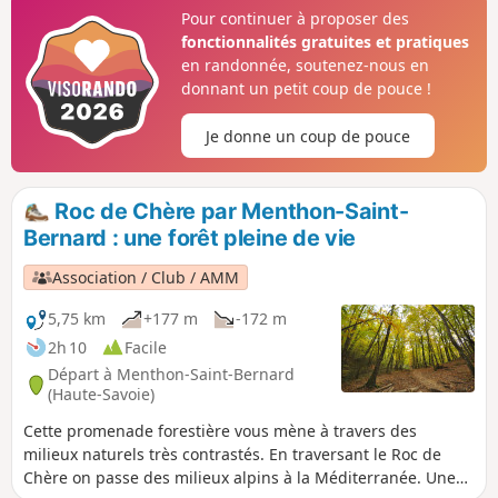
fontaine et de bancs, vous permettra de faire une pause. Le
Pour continuer à proposer des
parcours emprunte ensuite le Sentier de la Remousse, un
fonctionnalités gratuites et pratiques
peu plus ardu pour revenir à votre point de départ.
en randonnée, soutenez-nous en
donnant un petit coup de pouce !
Je donne un coup de pouce
Roc de Chère par Menthon-Saint-
Bernard : une forêt pleine de vie
Association / Club / AMM
5,75 km
+177 m
-172 m
2h 10
Facile
Départ à Menthon-Saint-Bernard
(Haute-Savoie)
Cette promenade forestière vous mène à travers des
milieux naturels très contrastés. En traversant le Roc de
Chère on passe des milieux alpins à la Méditerranée. Une