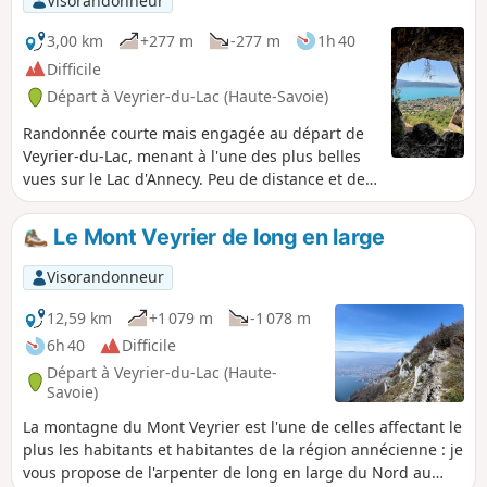
Visorandonneur
3,00 km
+277 m
-277 m
1h 40
Difficile
Départ à Veyrier-du-Lac (Haute-Savoie)
Randonnée courte mais engagée au départ de
Veyrier-du-Lac, menant à l'une des plus belles
vues sur le Lac d'Annecy. Peu de distance et de
dénivelé, mais un passage final vertigineux avec
câble de sécurité. Depuis l'ouverture de la
Le Mont Veyrier de long en large
grotte, la vue sur le Lac d'Annecy et le massif
des Bauges est exceptionnelle.Fortement
Visorandonneur
déconseillé aux personnes sujettes au vertige,
et par temps humide. À réserver aux marcheurs
12,59 km
+1 079 m
-1 078 m
à l'aise avec l'exposition.
6h 40
Difficile
Départ à Veyrier-du-Lac (Haute-
Savoie)
La montagne du Mont Veyrier est l'une de celles affectant le
plus les habitants et habitantes de la région annécienne : je
vous propose de l'arpenter de long en large du Nord au