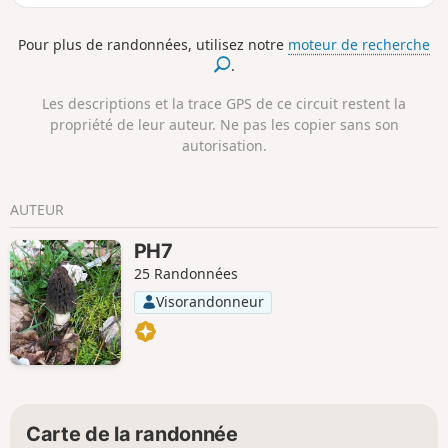
Sud.Attention le parcours comporte quelques passages
délicats : informations ci-dessous. ⚠️ Un arrêté pris par les
Pour plus de randonnées, utilisez notre
moteur de recherche
communes d’Annecy et de Veyrier-du-Lac interdit l'accès aux
.
véhicules motorisés d’accéder au Col des Contrebandiers et
au Pré Vernet.
Les descriptions et la trace GPS de ce circuit restent la
propriété de leur auteur. Ne pas les copier sans son
autorisation.
AUTEUR
PH7
25 Randonnées
Visorandonneur
Carte de la randonnée