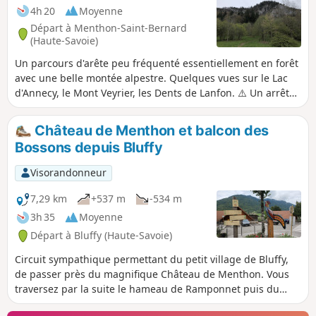
4h 20
Moyenne
Départ à Menthon-Saint-Bernard
(Haute-Savoie)
Un parcours d'arête peu fréquenté essentiellement en forêt
avec une belle montée alpestre. Quelques vues sur le Lac
d'Annecy, le Mont Veyrier, les Dents de Lanfon. ⚠️ Un arrêté
pris par les communes d’Annecy et de Veyrier-du-Lac
interdit l'accès aux véhicules motorisés d’accéder au Col des
Château de Menthon et balcon des
Contrebandiers et au Pré Vernet.
Bossons depuis Bluffy
Visorandonneur
7,29 km
+537 m
-534 m
3h 35
Moyenne
Départ à Bluffy (Haute-Savoie)
Circuit sympathique permettant du petit village de Bluffy,
de passer près du magnifique Château de Menthon. Vous
traversez par la suite le hameau de Ramponnet puis du
Bosson où une petite place agrémentée d'une petite