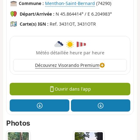
Commune :
Menthon-Saint-Bernard
(74290)
Départ/Arrivée :
N 45.864414° / E 6.204983°
Carte(s) IGN :
Ref. 3431OT, 3431OTR
Météo détaillée heure par heure
Découvrez Visorando Premium
Ouvrir dans l'app
Photos