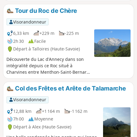
faune et flore d'affinités opposées trouvent ainsi refuge sur
cet éperon rocheux qui surplombe le Lac d'Annecy.
Tour du Roc de Chère
Visorandonneur
6,33 km
+229 m
-225 m
2h 30
Facile
Départ à Talloires (Haute-Savoie)
Découverte du Lac d'Annecy dans son
intégralité depuis ce Roc situé à
Charvines entre Menthon-Saint-Bernard
et Talloires et qui abrite un magnifique
golf.
Col des Frêtes et Arête de Talamarche
Visorandonneur
12,88 km
+1 164 m
-1 162 m
7h 00
Moyenne
Départ à Alex (Haute-Savoie)