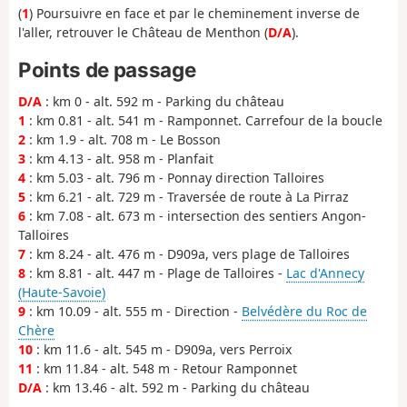
(
1
) Poursuivre en face et par le cheminement inverse de
l'aller, retrouver le Château de Menthon (
D/A
).
Points de passage
D/A
: km 0 - alt. 592 m - Parking du château
1
: km 0.81 - alt. 541 m - Ramponnet. Carrefour de la boucle
2
: km 1.9 - alt. 708 m - Le Bosson
3
: km 4.13 - alt. 958 m - Planfait
4
: km 5.03 - alt. 796 m - Ponnay direction Talloires
5
: km 6.21 - alt. 729 m - Traversée de route à La Pirraz
6
: km 7.08 - alt. 673 m - intersection des sentiers Angon-
Talloires
7
: km 8.24 - alt. 476 m - D909a, vers plage de Talloires
8
: km 8.81 - alt. 447 m - Plage de Talloires -
Lac d'Annecy
(Haute-Savoie)
9
: km 10.09 - alt. 555 m - Direction -
Belvédère du Roc de
Chère
10
: km 11.6 - alt. 545 m - D909a, vers Perroix
11
: km 11.84 - alt. 548 m - Retour Ramponnet
D/A
: km 13.46 - alt. 592 m - Parking du château