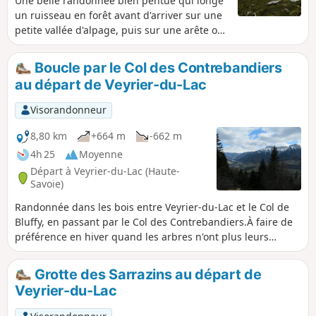
Une belle randonnée bien pentue qui longe
un ruisseau en forêt avant d'arriver sur une
petite vallée d'alpage, puis sur une arête où
l'on profitera de la vue sur le lac.
Boucle par le Col des Contrebandiers
au départ de Veyrier-du-Lac
Visorandonneur
8,80 km
+664 m
-662 m
4h 25
Moyenne
Départ à Veyrier-du-Lac (Haute-
Savoie)
Randonnée dans les bois entre Veyrier-du-Lac et le Col de
Bluffy, en passant par le Col des Contrebandiers.À faire de
préférence en hiver quand les arbres n'ont plus leurs
feuilles pour bénéficier des points de vue sur le Lac
d'Annec_8_y. ⚠️ Un arrêté pris par les communes d’Annecy et
Grotte des Sarrazins au départ de
de Veyrier-du-Lac interdit l'accès aux véhicules motorisés
Veyrier-du-Lac
d’accéder au Col des Contrebandiers et au Pré Vernet.