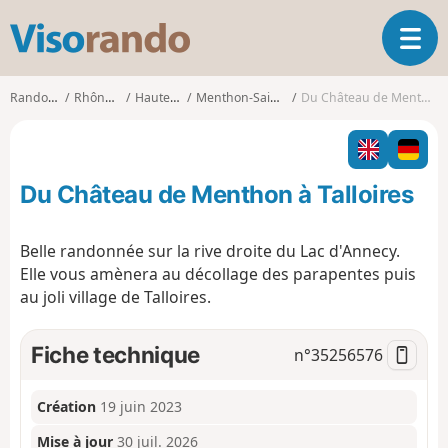
V
O
i
u
s
v
o
Randonnées
Rhône-Alpes
Haute-Savoie
Menthon-Saint-Bernard
Du Château de Menthon à Talloires
r
r
i
a
r
n
l
d
Du Château de Menthon à Talloires
a
o
n
a
Belle randonnée sur la rive droite du Lac d'Annecy.
v
Elle vous amènera au décollage des parapentes puis
i
au joli village de Talloires.
g
a
t
Fiche technique
n°
35256576
i
o
n
Création
19 juin 2023
Mise à jour
30 juil. 2026