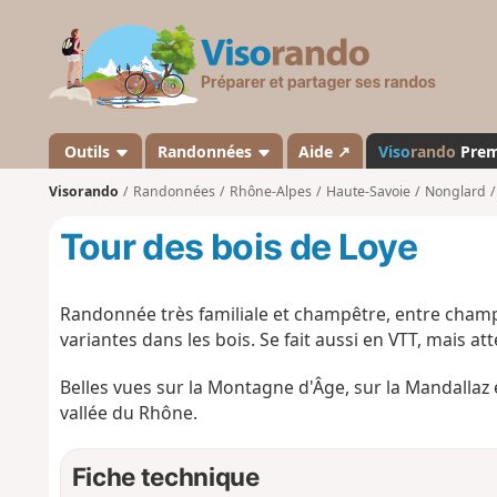
V
i
s
o
r
a
Outils
Randonnées
Aide ↗
Viso
rando
Pre
n
Visorando
Randonnées
Rhône-Alpes
Haute-Savoie
Nonglard
d
o
Tour des bois de Loye
Randonnée très familiale et champêtre, entre champs 
variantes dans les bois. Se fait aussi en VTT, mais at
Belles vues sur la Montagne d'Âge, sur la Mandallaz
vallée du Rhône.
Fiche technique