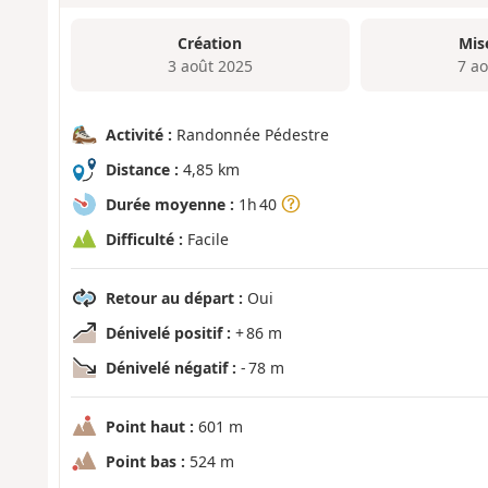
Création
Mis
3 août 2025
7 a
Activité :
Randonnée Pédestre
Distance :
4,85 km
Durée moyenne :
1h 40
Difficulté :
Facile
Retour au départ :
Oui
Dénivelé positif :
+ 86 m
Dénivelé négatif :
- 78 m
Point haut :
601 m
Point bas :
524 m