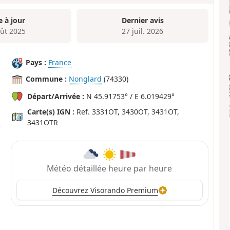
e à jour
Dernier avis
oût 2025
27 juil. 2026
Pays :
France
Commune :
Nonglard
(74330)
Départ/Arrivée :
N 45.91753° / E 6.019429°
Carte(s) IGN :
Ref. 3331OT, 3430OT, 3431OT,
3431OTR
Météo détaillée heure par heure
Découvrez Visorando Premium