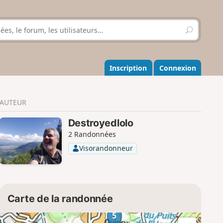
R
e
c
h
e
Inscription
Connexion
r
c
h
AUTEUR
e
r
Destroyedlolo
2 Randonnées
Visorandonneur
Carte de la randonnée
5