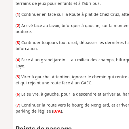
terrains de jeux pour enfants et à l'abri bus.
(
1
) Continuer en face sur la Route à plat de Chez Cruz, attein
(
2
) Arrivé face au lavoir, bifurquer à gauche, sur la monté
oratoire.
(
3
) Continuer toujours tout droit, dépasser les dernières h
bifurcation.
(
4
) Face à un grand jardin ... au milieu des champs, bifur
Loye.
(
5
) Virer à gauche. Attention, ignorer le chemin qui rentre 
et qui rejoint une route face à un GAEC.
(
6
) La suivre, à gauche, pour la descendre et arriver au 
(
7
) Continuer la route vers le bourg de Nonglard, et arriver
parking de l'église (
D/A
).
Points de passage