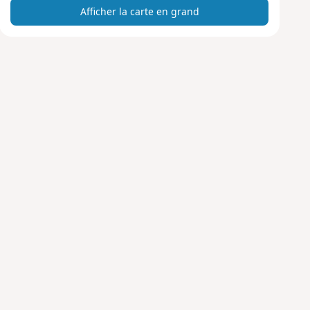
Afficher la carte en grand
t
e
e
n
g
r
a
n
d