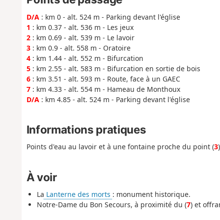
D/A
: km 0 - alt. 524 m - Parking devant l'église
1
: km 0.37 - alt. 536 m - Les jeux
2
: km 0.69 - alt. 539 m - Le lavoir
3
: km 0.9 - alt. 558 m - Oratoire
4
: km 1.44 - alt. 552 m - Bifurcation
5
: km 2.55 - alt. 583 m - Bifurcation en sortie de bois
6
: km 3.51 - alt. 593 m - Route, face à un GAEC
7
: km 4.33 - alt. 554 m - Hameau de Monthoux
D/A
: km 4.85 - alt. 524 m - Parking devant l'église
Informations pratiques
Points d'eau au lavoir et à une fontaine proche du point (
3
À voir
La
Lanterne des morts
: monument historique.
Notre-Dame du Bon Secours, à proximité du (
7
) et offr