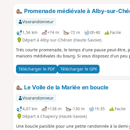
Promenade médiévale à Alby-sur-Ché
Visorandonneur
1,56 km
+74 m
-72 m
0h 40
Facile
Départ à Alby-sur-Chéran (Haute-Savoie)
Très courte promenade, le temps d'une pause peut-être, po
maisons médiévales du bourg. Si vous disposez d'un peu p
Télécharger le PDF
Télécharger le GPX
Le Voile de la Mariée en boucle
Visorandonneur
4,07 km
+138 m
-130 m
1h 35
Facile
Départ à Chapeiry (Haute-Savoie)
Une boucle paisible pour une petite randonnée à la demi-jo