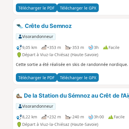
Télécharger le PDF
Télécharger le GPX
Crête du Semnoz
Visorandonneur
9,05 km
+353 m
-353 m
3h
Facile
Départ à Viuz-la-Chiésaz (Haute-Savoie)
Cette sortie a été réalisée en skis de randonnée nordique.
Télécharger le PDF
Télécharger le GPX
De la Station du Sémnoz au Crêt de l'Ai
Visorandonneur
8,22 km
+232 m
-240 m
3h 00
Facile
Départ à Viuz-la-Chiésaz (Haute-Savoie)