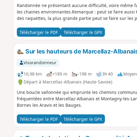
Randonnée ne présentant aucune difficulté, voire même fam
les chaines environnantes.Remarque : peut se faire aussi 
des raquettes, la plus grande partie peut se faire sur les
Télécharger le PDF
Télécharger le GPX
Sur les hauteurs de Marcellaz-Albanai
Visorandonneur
10,98 km
+189 m
-198 m
3h 40
Moyen
Départ à Marcellaz-Albanais (Haute-Savoie)
Une boucle vallonnée qui emprunte les chemins communau
fréquentées entre Marcellaz-Albanais et Montagny-les-La
Bornes les Aravis et les Bauges.
Télécharger le PDF
Télécharger le GPX