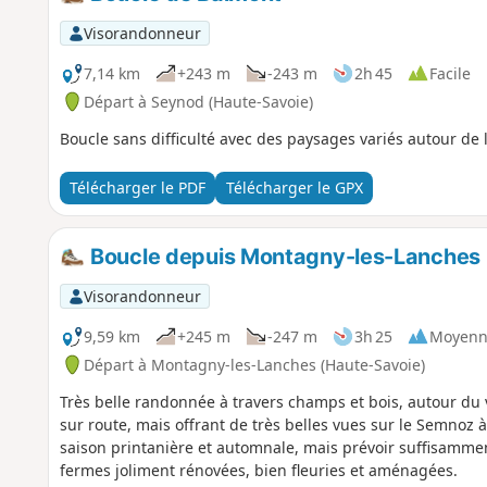
Visorandonneur
7,14 km
+243 m
-243 m
2h 45
Facile
Départ à Seynod (Haute-Savoie)
Boucle sans difficulté avec des paysages variés autour de 
Télécharger le PDF
Télécharger le GPX
Boucle depuis Montagny-les-Lanches
Visorandonneur
9,59 km
+245 m
-247 m
3h 25
Moyenn
Départ à Montagny-les-Lanches (Haute-Savoie)
Très belle randonnée à travers champs et bois, autour du
sur route, mais offrant de très belles vues sur le Semnoz à 
saison printanière et automnale, mais prévoir suffisamme
fermes joliment rénovées, bien fleuries et aménagées.