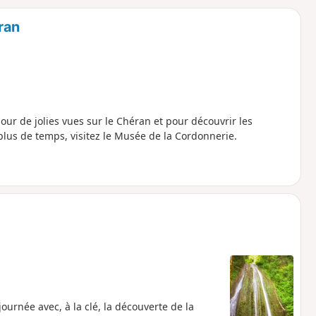
o
a
ran
i
m
p
ur de jolies vues sur le Chéran et pour découvrir les
lus de temps, visitez le Musée de la Cordonnerie.
urnée avec, à la clé, la découverte de la