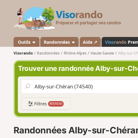
V
i
s
o
r
a
Outils
Randonnées
Aide ↗
Viso
rando
Pre
n
Visorando
Randonnées
Rhône-Alpes
Haute-Savoie
Alby-sur-C
d
o
Trouver une randonnée Alby-sur-Ch
Filtres
NOUVEAU
Randonnées Alby-sur-Chéra