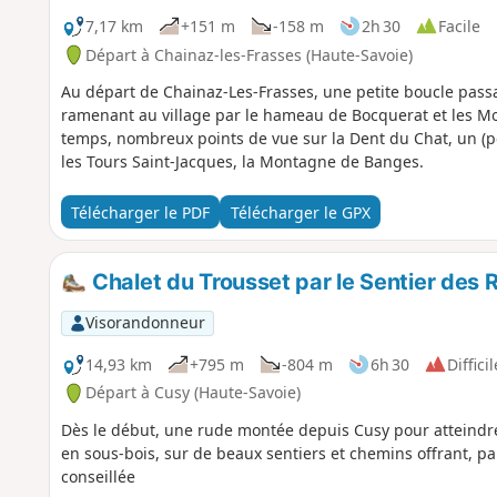
7,17 km
+151 m
-158 m
2h 30
Facile
Départ à Chainaz-les-Frasses (Haute-Savoie)
Au départ de Chainaz-Les-Frasses, une petite boucle passa
ramenant au village par le hameau de Bocquerat et les Mo
temps, nombreux points de vue sur la Dent du Chat, un (pe
les Tours Saint-Jacques, la Montagne de Banges.
Télécharger le PDF
Télécharger le GPX
Chalet du Trousset par le Sentier des 
Visorandonneur
14,93 km
+795 m
-804 m
6h 30
Difficil
Départ à Cusy (Haute-Savoie)
Dès le début, une rude montée depuis Cusy pour atteindre 
en sous-bois, sur de beaux sentiers et chemins offrant, pa
conseillée