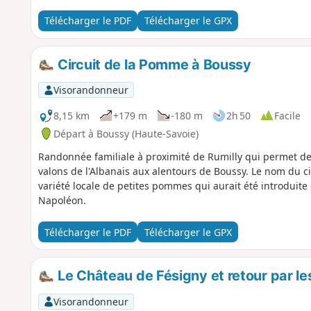
Télécharger le PDF
Télécharger le GPX
Circuit de la Pomme à Boussy
Visorandonneur
8,15 km
+179 m
-180 m
2h 50
Facile
Départ à Boussy (Haute-Savoie)
Randonnée familiale à proximité de Rumilly qui permet de 
valons de l'Albanais aux alentours de Boussy. Le nom du ci
variété locale de petites pommes qui aurait été introduit
Napoléon.
Télécharger le PDF
Télécharger le GPX
Le Château de Fésigny et retour par l
Visorandonneur