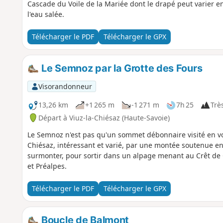
Cascade du Voile de la Mariée dont le drapé peut varier e
l'eau salée.
Télécharger le PDF
Télécharger le GPX
Le Semnoz par la Grotte des Fours
Visorandonneur
13,26 km
+1 265 m
-1 271 m
7h 25
Très
Départ à Viuz-la-Chiésaz (Haute-Savoie)
Le Semnoz n'est pas qu'un sommet débonnaire visité en voi
Chiésaz, intéressant et varié, par une montée soutenue en fo
surmonter, pour sortir dans un alpage menant au Crêt de C
et Préalpes.
Télécharger le PDF
Télécharger le GPX
Boucle de Balmont