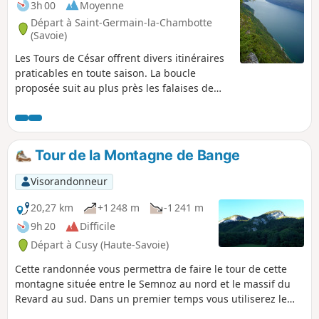
3h 00
Moyenne
Départ à Saint-Germain-la-Chambotte
(Savoie)
Les Tours de César offrent divers itinéraires
praticables en toute saison. La boucle
proposée suit au plus près les falaises de
Mont Laval : en pied des falaises à l’aller, au
rebord de leur sommet au retour.
Tour de la Montagne de Bange
Visorandonneur
20,27 km
+1 248 m
-1 241 m
9h 20
Difficile
Départ à Cusy (Haute-Savoie)
Cette randonnée vous permettra de faire le tour de cette
montagne située entre le Semnoz au nord et le massif du
Revard au sud. Dans un premier temps vous utiliserez le
GRP® qui vous permettra d'atteindre le sommet (Crêt de la