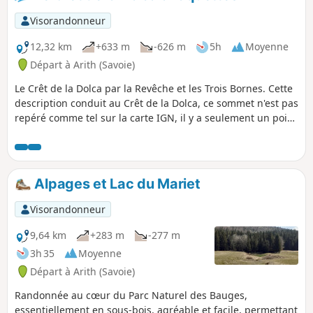
du dénivelé et de sa longueur. Ne
cherchez pas trop un "lac", c'est plutôt
Visorandonneur
une mare de quelques centaines de
mètres carrés au bout de l'alpage vers
12,32 km
+633 m
-626 m
5h
Moyenne
le Nord.
Départ à Arith (Savoie)
Le Crêt de la Dolca par la Revêche et les Trois Bornes. Cette
description conduit au Crêt de la Dolca, ce sommet n'est pas
repéré comme tel sur la carte IGN, il y a seulement un point
à la cote 1434, mais sur le terrain il est balisé avec cette
appellation. C'est un itinéraire qui s'affranchit souvent des
sentiers balisés où il faut bien utiliser la carte pour la faire
parler.
Alpages et Lac du Mariet
Visorandonneur
9,64 km
+283 m
-277 m
3h 35
Moyenne
Départ à Arith (Savoie)
Randonnée au cœur du Parc Naturel des Bauges,
essentiellement en sous-bois, agréable et facile, permettant