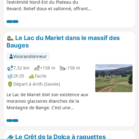
l'extrémité Nord-Est du Plateau du
Revard. Relief doux et vallonné, offrant
des perspectives sur le massif des
Bauges, sur le Lac du Bourget et, au
point culminant, une vue plus étendue
sur l'arc alpin et le Mont Blanc.Un petit
Le Lac du Mariet dans le massif des
détour à l'Autel du Curé vous mettra sur
Bauges
les traces de la Terreur révolutionnaire
en Savoie.
Visorandonneur
7,32 km
+158 m
-158 m
2h 35
Facile
Départ à Arith (Savoie)
Le Lac de Mariet doit son existence aux
moraines glaciaires étanches de la
Montagne de Bange. C'est une
randonnée facile et courte qui vous
amène dans les alpages aux nombreux
chalets entretenus. Accessible aux
débutants et aux jeunes compte tenu
Le Crêt de la Dolca à raquettes