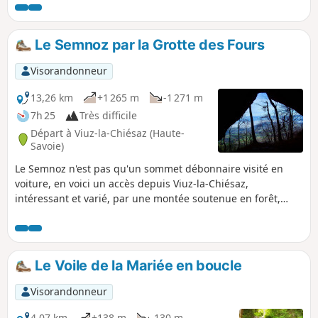
panoramas.
Le Semnoz par la Grotte des Fours
Visorandonneur
13,26 km
+1 265 m
-1 271 m
7h 25
Très difficile
Départ à Viuz-la-Chiésaz (Haute-
Savoie)
Le Semnoz n'est pas qu'un sommet débonnaire visité en
voiture, en voici un accès depuis Viuz-la-Chiésaz,
intéressant et varié, par une montée soutenue en forêt,
avec grottes à visiter, falaises à surmonter, pour sortir dans
un alpage menant au Crêt de Châtillon, aux vues étendues
sur les Alpes et Préalpes.
Le Voile de la Mariée en boucle
Visorandonneur
4,07 km
+138 m
-130 m