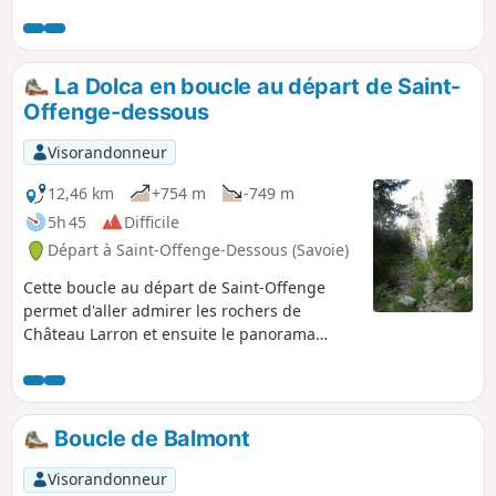
de vue sur le Lac du Bourget sont somptueux. En été, il est
possible de faire un itinéraire balisé "le tour de la
montagne du Sapenay", qui n'utilise pas cependant la
partie surplombant directement le lac.
La Dolca en boucle au départ de Saint-
Offenge-dessous
Visorandonneur
12,46 km
+754 m
-749 m
5h 45
Difficile
Départ à Saint-Offenge-Dessous (Savoie)
Cette boucle au départ de Saint-Offenge
permet d'aller admirer les rochers de
Château Larron et ensuite le panorama
depuis le sommet de la Dolca. Belle vue sur
le Lac du Bourget let la montagne du Chat
depuis le Chalet Trousset. Belles vues
également depuis le Golet du Pont.
Boucle de Balmont
Visorandonneur