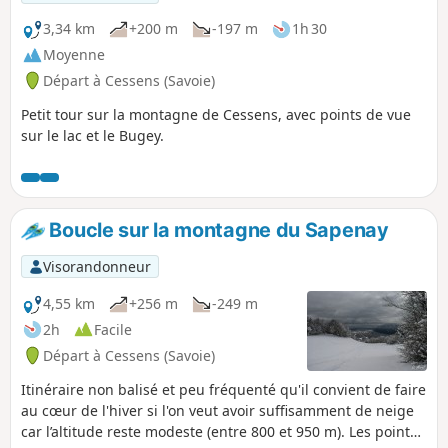
3,34 km
+200 m
-197 m
1h 30
Moyenne
Départ à Cessens (Savoie)
Petit tour sur la montagne de Cessens, avec points de vue
sur le lac et le Bugey.
Boucle sur la montagne du Sapenay
Visorandonneur
4,55 km
+256 m
-249 m
2h
Facile
Départ à Cessens (Savoie)
Itinéraire non balisé et peu fréquenté qu'il convient de faire
au cœur de l'hiver si l'on veut avoir suffisamment de neige
car l’altitude reste modeste (entre 800 et 950 m). Les points