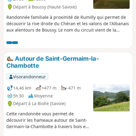
Départ à Boussy (Haute-Savoie)
Randonnée familiale à proximité de Rumilly qui permet de
découvrir la rive droite du Chéran et les valons de l'Albanais
aux alentours de Boussy. Le nom du circuit vient de la
Croison de Boussy, une variété locale de petites pommes
qui aurait été introduite dans la région par des grognards
de Napoléon.
Autour de Saint-Germaim-la-
Chambotte
Visorandonneur
14,46 km
+477 m
-471 m
5h 30
Moyenne
Départ à La Biolle (Savoie)
Cette randonnée vous permet de
découvrir les hameaux autour de Saint-
Germain-la-Chambotte à travers bois et
prairie et vous offre de beaux