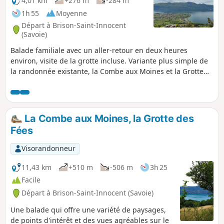
4,01 km
+276 m
-284 m
1h 55
Moyenne
Départ à Brison-Saint-Innocent
(Savoie)
Balade familiale avec un aller-retour en deux heures
environ, visite de la grotte incluse. Variante plus simple de
la randonnée existante, la Combe aux Moines et la Grotte
des Fées, qui est un peu longue pour les jeunes enfants.
Départ depuis le dernier parking accessible du chemin de
la Grotte des Fées Suite aux commentaires, modification de
la difficulté a "Moyenne" qui n'était pas ma perception au
La Combe aux Moines, la Grotte des
départ car balade faite avec des enfants en bas âge.
Fées
Attention au sentier du singe surtout. ⚠️ Pour accéder au
parking de départ de la grotte des fées, depuis Aix-Les-
Visorandonneur
Bains, suivre le "Chemin du Ponsonnet" à gauche de la D48,
puis prendre à droite le "Chemin de la grotte des fées".
11,43 km
+510 m
-506 m
3h 25
Facile
Départ à Brison-Saint-Innocent (Savoie)
Une balade qui offre une variété de paysages,
de points d'intérêt et des vues agréables sur le