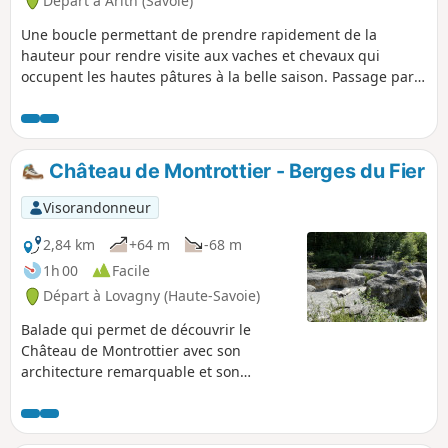
Départ à Arith (Savoie)
Une boucle permettant de prendre rapidement de la
hauteur pour rendre visite aux vaches et chevaux qui
occupent les hautes pâtures à la belle saison. Passage par
quelques belvédères offrants de très belles
vues.Application Visorando utile sur certaines portions
Château de Montrottier - Berges du Fier
Visorandonneur
2,84 km
+64 m
-68 m
1h 00
Facile
Départ à Lovagny (Haute-Savoie)
Balade qui permet de découvrir le
Château de Montrottier avec son
architecture remarquable et son
imposant donjon situé sur une colline
puis les berges du Fier, de la « Pierre
aux Fées » à une perte qui s'engouffre