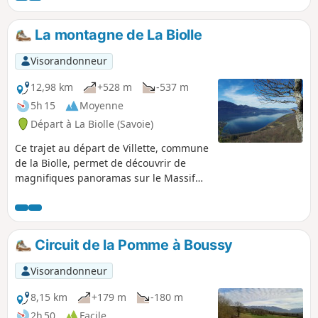
La montagne de La Biolle
Visorandonneur
12,98 km
+528 m
-537 m
5h 15
Moyenne
Départ à La Biolle (Savoie)
Ce trajet au départ de Villette, commune
de la Biolle, permet de découvrir de
magnifiques panoramas sur le Massif
de Bauges pendant la montée et à 360°
à la nouvelle Croix de Meyrieu (Lac du
Bourget, Aix-les-Bains et les massifs
environnants. Le retour se fait par un
Circuit de la Pomme à Boussy
sentier très peu fréquenté et non balisé
mais avec l'application Visorando pas de
Visorandonneur
soucis.
8,15 km
+179 m
-180 m
2h 50
Facile