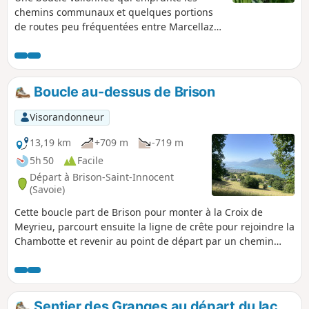
chemins communaux et quelques portions
de routes peu fréquentées entre Marcellaz-
Albanais et Montagny-les-Lanches.
Nombreux panoramas sur le Jura, les Bornes
les Aravis et les Bauges.
Boucle au-dessus de Brison
Visorandonneur
13,19 km
+709 m
-719 m
5h 50
Facile
Départ à Brison-Saint-Innocent
(Savoie)
Cette boucle part de Brison pour monter à la Croix de
Meyrieu, parcourt ensuite la ligne de crête pour rejoindre la
Chambotte et revenir au point de départ par un chemin
dans les vieilles vignes. Cette balade offre de nombreux
belvédères sur le Lac du Bourget.
Sentier des Granges au départ du lac