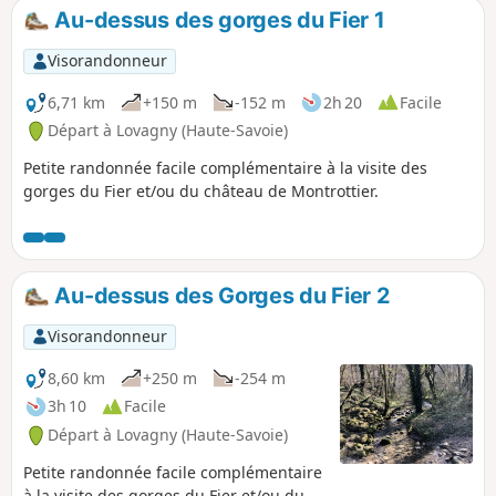
sous la roche sur quelques mètres.
Au-dessus des gorges du Fier 1
Visorandonneur
6,71 km
+150 m
-152 m
2h 20
Facile
Départ à Lovagny (Haute-Savoie)
Petite randonnée facile complémentaire à la visite des
gorges du Fier et/ou du château de Montrottier.
Au-dessus des Gorges du Fier 2
Visorandonneur
8,60 km
+250 m
-254 m
3h 10
Facile
Départ à Lovagny (Haute-Savoie)
Petite randonnée facile complémentaire
à la visite des gorges du Fier et/ou du