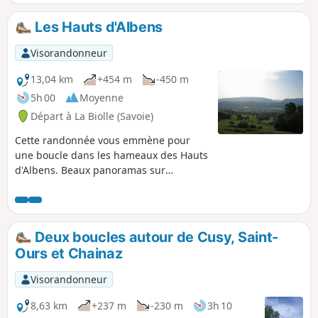
Les Hauts d'Albens
Visorandonneur
13,04 km
+454 m
-450 m
5h 00
Moyenne
Départ à La Biolle (Savoie)
Cette randonnée vous emmène pour
une boucle dans les hameaux des Hauts
d'Albens. Beaux panoramas sur
l'Albanais, le Semnoz, les montagnes de
Bange et du Revard. À Dressy, vous
pourrez voir un ancien four à pain et un
métier à ferrer les bœufs.
Deux boucles autour de Cusy, Saint-
Ours et Chainaz
Visorandonneur
8,63 km
+237 m
-230 m
3h 10