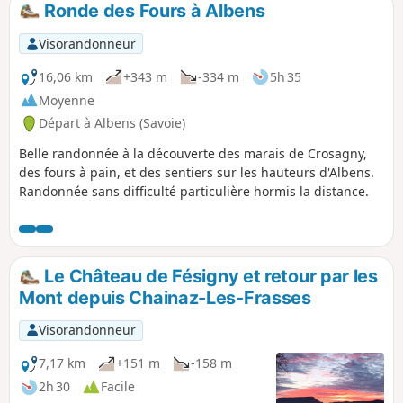
Ronde des Fours à Albens
p
Visorandonneur
16,06 km
+343 m
-334 m
5h 35
Moyenne
Départ à Albens (Savoie)
Belle randonnée à la découverte des marais de Crosagny,
des fours à pain, et des sentiers sur les hauteurs d'Albens.
Randonnée sans difficulté particulière hormis la distance.
Le Château de Fésigny et retour par les
Mont depuis Chainaz-Les-Frasses
Visorandonneur
7,17 km
+151 m
-158 m
2h 30
Facile