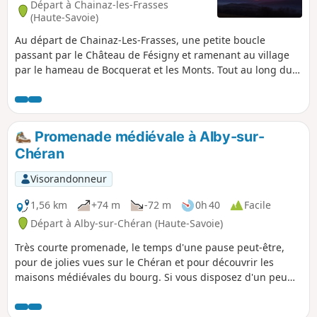
Départ à Chainaz-les-Frasses
(Haute-Savoie)
Au départ de Chainaz-Les-Frasses, une petite boucle
passant par le Château de Fésigny et ramenant au village
par le hameau de Bocquerat et les Monts. Tout au long du
parcours, par beau temps, nombreux points de vue sur la
Dent du Chat, un (petit) bout du Lac du Bourget, le Semnoz,
les Tours Saint-Jacques, la Montagne de Banges.
Promenade médiévale à Alby-sur-
Chéran
Visorandonneur
1,56 km
+74 m
-72 m
0h 40
Facile
Départ à Alby-sur-Chéran (Haute-Savoie)
Très courte promenade, le temps d'une pause peut-être,
pour de jolies vues sur le Chéran et pour découvrir les
maisons médiévales du bourg. Si vous disposez d'un peu
plus de temps, visitez le Musée de la Cordonnerie.