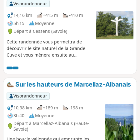
Visorandonneur
14,16 km
+415 m
-410 m
5h 15
Moyenne
Départ à Cessens (Savoie)
Cette randonnée vous permettra de
découvrir le site naturel de la Grande
Cuve et vous mènera ensuite au
sommet du Mont Clergeon et sa table
d'orientation. Découvrez également
l'habitat traditionnel de ces montagnes
au hameau de Montclergeon.
Sur les hauteurs de Marcellaz-Albanais
Visorandonneur
10,98 km
+189 m
-198 m
3h 40
Moyenne
Départ à Marcellaz-Albanais (Haute-
Savoie)
Une boucle vallonnée qui emprunte les