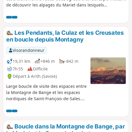
de découvrir les alpages du Mariet dans lesquels
s'éparpillent de jolis chalets ainsi qu'un petit lac... une
touche aquatique dans un océan de prairies fleuries. GPS
conseillé !
Les Pendants, la Culaz et les Creusates
en boucle depuis Montagny
Visorandonneur
19,31 km
+846 m
-842 m
7h 55
Difficile
Départ à Arith (Savoie)
Large boucle de visite des espaces entre
la Montagne de Bange et les espaces
nordiques de Saint-François-de-Sales.
La montée se fait par le Mariet dessus
jusqu’au Creux de Lachat, puis par le
refuge, une grimpée aux Pendants pour
redescendre par la crête et sa table
Boucle dans la Montagne de Bange, par
d’orientation jusqu’au Col de la Cochette.