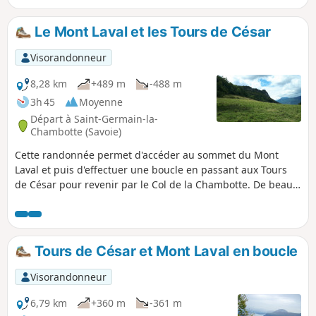
Le Mont Laval et les Tours de César
Visorandonneur
8,28 km
+489 m
-488 m
3h 45
Moyenne
Départ à Saint-Germain-la-
Chambotte (Savoie)
Cette randonnée permet d'accéder au sommet du Mont
Laval et puis d'effectuer une boucle en passant aux Tours
de César pour revenir par le Col de la Chambotte. De beaux
points de vue sur le Lac du Bourget et les massifs
environnants.
Tours de César et Mont Laval en boucle
Visorandonneur
6,79 km
+360 m
-361 m