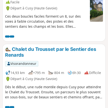
Facile
Départ à Cusy (Haute-Savoie)
Ces deux boucles faciles forment un 8, sur des
voies à faible circulation, des pistes et des
sentiers dans les champs et les bois. Elles
permettent de découvrir de belles vues sur le
Clergeon, le massif des Bauges, le Semnoz et
même sur le Lac du Bourget. Elles traversent
aussi les villages de Saint-Ours et de Chainaz-Les-
Chalet du Trousset par le Sentier des
Frasses ainsi permettent d'admirer au passage le
Renards
Château de Fésigny.
Visorandonneur
14,93 km
+795 m
-804 m
6h 30
Difficile
Départ à Cusy (Haute-Savoie)
Dès le début, une rude montée depuis Cusy pour atteindre
le Chalet du Trousset. Ensuite, un parcours le plus souvent
en sous-bois, sur de beaux sentiers et chemins offrant, par
endroits, de jolies vues. Application Visorando fortement
conseillée