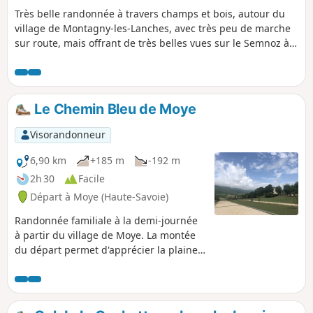
Très belle randonnée à travers champs et bois, autour du
village de Montagny-les-Lanches, avec très peu de marche
sur route, mais offrant de très belles vues sur le Semnoz à
l'Est et les monts de l'Albanais à l'Est. Très agréable en
saison printanière et automnale, mais prévoir suffisamment
d'eau en été. Les traversées de hameaux montrent de
fermes joliment rénovées, bien fleuries et aménagées.
Le Chemin Bleu de Moye
Visorandonneur
6,90 km
+185 m
-192 m
2h 30
Facile
Départ à Moye (Haute-Savoie)
Randonnée familiale à la demi-journée
à partir du village de Moye. La montée
du départ permet d'apprécier la plaine
de Rumilly et le piémont haut-savoyard.
La deuxième partie du circuit vous fera
découvrir les différents hameaux de
Moye ; sans oublier les petits plus du