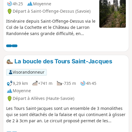
4h 25
Moyenne
Départ à Saint-Offenge-Dessus (Savoie)
Itinéraire depuis Saint-Offenge-Dessus via le
Col de la Cochette et le Château de Larron
Randonnée sans grande difficulté, en
grande partie en sous-bois, petite traversée
d’alpages.
La boucle des Tours Saint-Jacques
Visorandonneur
9,29 km
+741 m
-735 m
4h 45
Moyenne
Départ à Allèves (Haute-Savoie)
Les Tours Saint-Jacques sont un ensemble de 3 monolithes
qui se sont détachés de la falaise et qui continuent à glisser
de 2 à 3cm par an. Le circuit proposé permet de les
découvrir sous différents angles, d'en haut et d'en bas. En