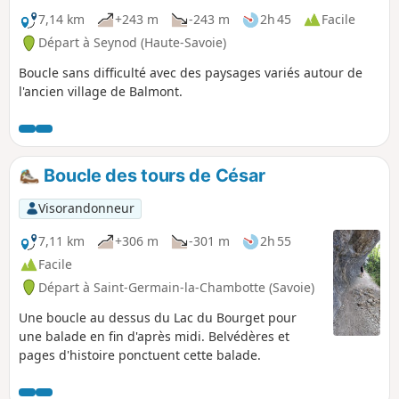
7,14 km
+243 m
-243 m
2h 45
Facile
Départ à Seynod (Haute-Savoie)
Boucle sans difficulté avec des paysages variés autour de
l'ancien village de Balmont.
Boucle des tours de César
Visorandonneur
7,11 km
+306 m
-301 m
2h 55
Facile
Départ à Saint-Germain-la-Chambotte (Savoie)
Une boucle au dessus du Lac du Bourget pour
une balade en fin d'après midi. Belvédères et
pages d'histoire ponctuent cette balade.