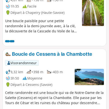
1h 35
Facile
Départ à Chapeiry (Haute-Savoie)
Une boucle paisible pour une petite
randonnée à la demi-journée avec, à la clé,
la découverte de la Cascade du Voile de la
Mariée dont le drapé peut varier en fonction
du débit du ruisseau du Nant de l'eau salée.
Boucle de Cessens à la Chambotte
Visorandonneur
9,32 km
+398 m
-403 m
3h 50
Moyenne
Départ à Cessens (Savoie)
Cette randonnée est une boucle qui va de Notre-Dame de la
Salette (Cessens) et rejoint la Chambotte. Elle passe par les
Tours de César et les ruines du château pour descendre
ensuite vers le hameau de la Chambotte en suivant la crête.