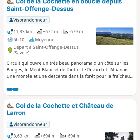
Col de la Cochette en boucle depuis
circuit : la petite cascade et le pont sur
Saint-Offenge-Dessus
la Rivière du Parmand.
Visorandonneur
11,33 km
+672 m
-679 m
5h 10
Moyenne
Départ à Saint-Offenge-Dessus
(Savoie)
Circuit qui ouvre un très beau panorama d'un côté sur les
Bauges, le Mont Blanc et de l'autre, le Revard et l'Albanais.
Une montée et une descente dans la forêt pour la fraîcheur,
un plateau en alpage en haut pour la vue, cette balade
présente de nombreuses qualités. Ce circuit ne présente
pas de difficulté technique. À noter un passage avec câble
sans grande difficulté après les chalets Mermet.
Col de la Cochette et Château de
Larron
Visorandonneur
8,63 km
+694 m
-694 m