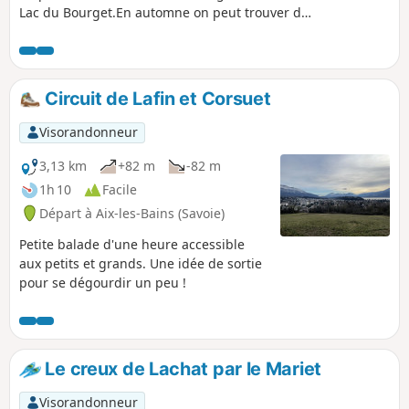
Lac du Bourget.En automne on peut trouver des
châtaignes et des champignons. 13/05/2026 :
Départ de la randonnée modifiée.
Circuit de Lafin et Corsuet
Visorandonneur
3,13 km
+82 m
-82 m
1h 10
Facile
Départ à Aix-les-Bains (Savoie)
Petite balade d'une heure accessible
aux petits et grands. Une idée de sortie
pour se dégourdir un peu !
Le creux de Lachat par le Mariet
Visorandonneur