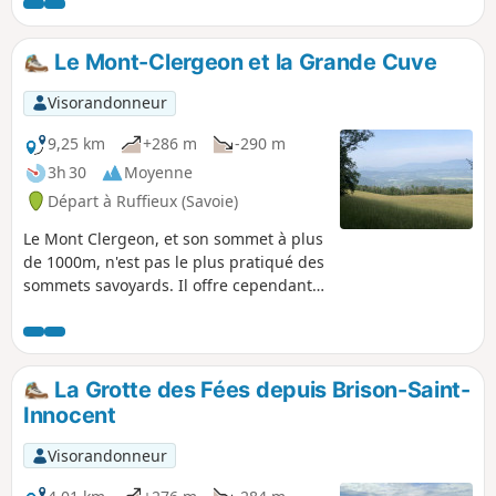
chemin, remarquer la voie dallée et les granges en rondins
massifs.
Le Mont-Clergeon et la Grande Cuve
Visorandonneur
9,25 km
+286 m
-290 m
3h 30
Moyenne
Départ à Ruffieux (Savoie)
Le Mont Clergeon, et son sommet à plus
de 1000m, n'est pas le plus pratiqué des
sommets savoyards. Il offre cependant
une vue à 360° sur le cours du Rhône et
les massifs des Bauges, Aravis et du
Mont-Blanc. Le parcours est en grande
partie ombragé.
La Grotte des Fées depuis Brison-Saint-
Innocent
Visorandonneur