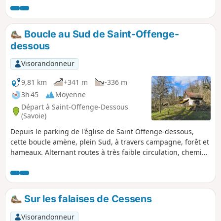
Boucle au Sud de Saint-Offenge-
dessous
Visorandonneur
9,81 km
+341 m
-336 m
3h 45
Moyenne
Départ à Saint-Offenge-Dessous
(Savoie)
Depuis le parking de l'église de Saint Offenge-dessous,
cette boucle amène, plein Sud, à travers campagne, forêt et
hameaux. Alternant routes à très faible circulation, chemins
et sentiers, elle réserve quelques jolies vues.
Sur les falaises de Cessens
Visorandonneur