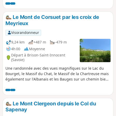
Dolca) et vous mènera au Col de la Cochette (table
d'orientation). Note modérateur les avis sur cette
randonnée indique qu'à partir de (14) le sentier n'existe
Le Mont de Corsuet par les croix de
plus. La seule alternative est de suivre la D911 sur 4 km.
Meyrieux
Voir détails dans le descriptif
Visorandonneur
9,24 km
+487 m
-479 m
4h 00
Moyenne
Départ à Brison-Saint-Innocent
(Savoie)
Une randonnée avec des vues magnifiques sur le Lac du
Bourget, le Massif du Chat, le Massif de la Chartreuse mais
également sur l'Albanais et les Bauges sur un chemin bien
entretenu.
Le Mont Clergeon depuis le Col du
Sapenay