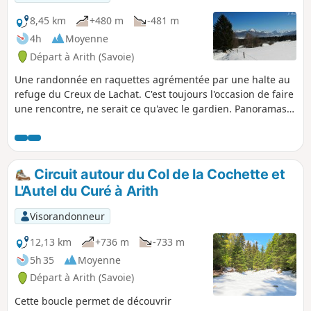
8,45 km
+480 m
-481 m
4h
Moyenne
Départ à Arith (Savoie)
Une randonnée en raquettes agrémentée par une halte au
refuge du Creux de Lachat. C'est toujours l'occasion de faire
une rencontre, ne serait ce qu'avec le gardien. Panoramas
sur les Bauges et plus loin sur les Aravis et le Mont Blanc.
Circuit autour du Col de la Cochette et
L'Autel du Curé à Arith
Visorandonneur
12,13 km
+736 m
-733 m
5h 35
Moyenne
Départ à Arith (Savoie)
Cette boucle permet de découvrir