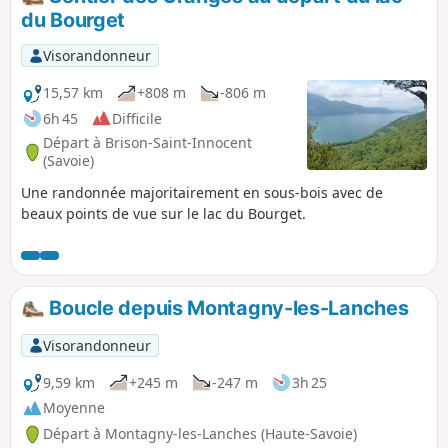
du Bourget
Visorandonneur
15,57 km
+808 m
-806 m
6h 45
Difficile
Départ à Brison-Saint-Innocent
(Savoie)
Une randonnée majoritairement en sous-bois avec de
beaux points de vue sur le lac du Bourget.
Boucle depuis Montagny-les-Lanches
Visorandonneur
9,59 km
+245 m
-247 m
3h 25
Moyenne
Départ à Montagny-les-Lanches (Haute-Savoie)