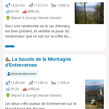
14,02 km
+1 013 m
-1 008 m
6h 55
Difficile
Départ à Duingt (Haute-Savoie)
Voici une randonnée où le Lac d'Annecy
est bien présent, et semble se jouer du
randonneur que ce soit sur la crête du
Taillefer ou celle de la Montagne
d'Entrevernes. Une partie de cache-
cache en quelque sorte où il dévoile une
fois son côté petit lac, plus loin celui du
La boucle de la Montagne
grand lac. Rarement les deux en même
d'Entrevernes
temps ! Il nous invite presque à monter
toujours plus haut pour en voir
Visorandonneur
davantage. Toujours majestueux, avec
en toile de fond, le massif des Bornes, la
13,84 km
+1 199 m
-1 194 m
chaîne des Aravis ou le massif des
7h 25
Difficile
Bauges. Côté orientation, aucun souci :
Départ à Duingt (Haute-Savoie)
il suffit simplement de suivre le balisage
en place, et, c'est serein, que l'on peut
Les deux crêts autour de Entrevernes sur le
s'attaquer à cette boucle.
Massif Nord des Bauges.