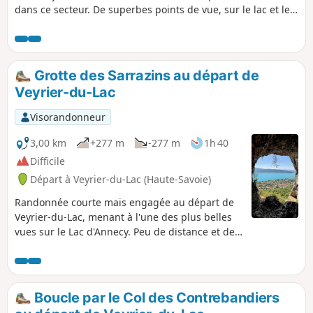
dans ce secteur. De superbes points de vue, sur le lac et les
sommets qui le surplombent, sont au rendez-vous.
Grotte des Sarrazins au départ de
Veyrier-du-Lac
Visorandonneur
3,00 km
+277 m
-277 m
1h 40
Difficile
Départ à Veyrier-du-Lac (Haute-Savoie)
Randonnée courte mais engagée au départ de
Veyrier-du-Lac, menant à l'une des plus belles
vues sur le Lac d'Annecy. Peu de distance et de
dénivelé, mais un passage final vertigineux avec
câble de sécurité. Depuis l'ouverture de la
grotte, la vue sur le Lac d'Annecy et le massif
des Bauges est exceptionnelle.Fortement
Boucle par le Col des Contrebandiers
déconseillé aux personnes sujettes au vertige,