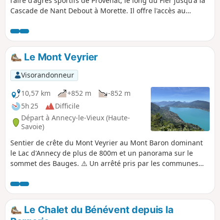
l'aire d'agrès sportifs de Provenat, le long du Fier jusqu'à la
Cascade de Nant Debout à Morette. Il offre l'accès au
parcours sportif aménagé d'agrès récents et bien
entretenus. Tout le long du chemin balisé Vert et Jaune, il
est possible de descendre au bord du Fier aux eaux claires
et limpides. La Cascade de Morette s'atteint par une montée
Le Mont Veyrier
soutenue nécessitant une surveillance des enfants car les
nombreuses racines peuvent provoquer des glissades.
Visorandonneur
10,57 km
+852 m
-852 m
5h 25
Difficile
Départ à Annecy-le-Vieux (Haute-
Savoie)
Sentier de crête du Mont Veyrier au Mont Baron dominant
le Lac d'Annecy de plus de 800m et un panorama sur le
sommet des Bauges. ⚠️ Un arrêté pris par les communes
d’Annecy et de Veyrier-du-Lac interdit l'accès aux véhicules
motorisés d’accéder au Col des Contrebandiers et au Pré
Vernet.
Le Chalet du Bénévent depuis la