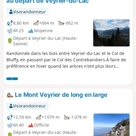
au départ de Veyrier-du-Lac
et par temps humide. À réserver aux marcheurs
à l'aise avec l'exposition.
Visorandonneur
8,80 km
+664 m
-662 m
4h 25
Moyenne
Départ à Veyrier-du-Lac (Haute-
Savoie)
Randonnée dans les bois entre Veyrier-du-Lac et le Col de
Bluffy, en passant par le Col des Contrebandiers.À faire de
préférence en hiver quand les arbres n'ont plus leurs
feuilles pour bénéficier des points de vue sur le Lac
d'Annec_8_y. ⚠️ Un arrêté pris par les communes d’Annecy et
de Veyrier-du-Lac interdit l'accès aux véhicules motorisés
d’accéder au Col des Contrebandiers et au Pré Vernet.
Le Mont Veyrier de long en large
Visorandonneur
12,59 km
+1 079 m
-1 078 m
6h 40
Difficile
Départ à Veyrier-du-Lac (Haute-