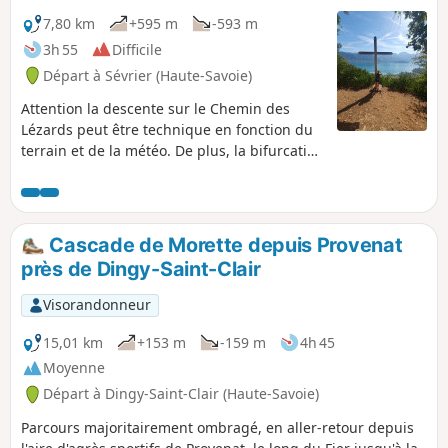
7,80 km
+595 m
-593 m
3h 55
Difficile
Départ à Sévrier (Haute-Savoie)
Attention la descente sur le Chemin des
Lézards peut être technique en fonction du
terrain et de la météo. De plus, la bifurcation
sur ce chemin est difficile à trouver.Les plus
de cette Rando : fraîcheur en forêt,
randonnée sur de beaux chemins forestiers,
quelques points de vue panoramiques sur le
Cascade de Morette depuis Provenat
Lac d'Annecy
près de Dingy-Saint-Clair
Visorandonneur
15,01 km
+153 m
-159 m
4h 45
Moyenne
Départ à Dingy-Saint-Clair (Haute-Savoie)
Parcours majoritairement ombragé, en aller-retour depuis