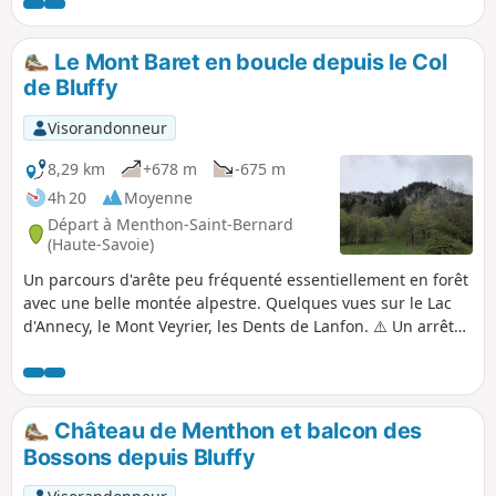
golf.
Le Mont Baret en boucle depuis le Col
de Bluffy
Visorandonneur
8,29 km
+678 m
-675 m
4h 20
Moyenne
Départ à Menthon-Saint-Bernard
(Haute-Savoie)
Un parcours d'arête peu fréquenté essentiellement en forêt
avec une belle montée alpestre. Quelques vues sur le Lac
d'Annecy, le Mont Veyrier, les Dents de Lanfon. ⚠️ Un arrêté
pris par les communes d’Annecy et de Veyrier-du-Lac
interdit l'accès aux véhicules motorisés d’accéder au Col des
Contrebandiers et au Pré Vernet.
Château de Menthon et balcon des
Bossons depuis Bluffy