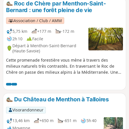
Roc de Chère par Menthon-Saint-
p
Bernard : une forêt pleine de vie
Association / Club / AMM
5,75 km
+177 m
-172 m
2h 10
Facile
Départ à Menthon-Saint-Bernard
(Haute-Savoie)
Cette promenade forestière vous mène à travers des
milieux naturels très contrastés. En traversant le Roc de
Chère on passe des milieux alpins à la Méditerranée. Une
faune et flore d'affinités opposées trouvent ainsi refuge sur
cet éperon rocheux qui surplombe le Lac d'Annecy.
Du Château de Menthon à Talloires
Visorandonneur
13,46 km
+650 m
-651 m
5h 40
Moyenne