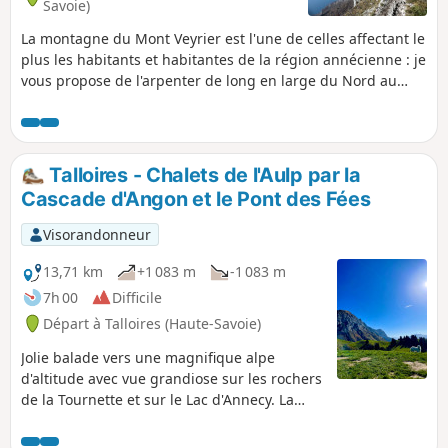
Savoie)
La montagne du Mont Veyrier est l'une de celles affectant le
plus les habitants et habitantes de la région annécienne : je
vous propose de l'arpenter de long en large du Nord au
Sud.Attention le parcours comporte quelques passages
délicats : informations ci-dessous. ⚠️ Un arrêté pris par les
communes d’Annecy et de Veyrier-du-Lac interdit l'accès aux
véhicules motorisés d’accéder au Col des Contrebandiers et
Talloires - Chalets de l'Aulp par la
au Pré Vernet.
Cascade d'Angon et le Pont des Fées
Visorandonneur
13,71 km
+1 083 m
-1 083 m
7h 00
Difficile
Départ à Talloires (Haute-Savoie)
Jolie balade vers une magnifique alpe
d'altitude avec vue grandiose sur les rochers
de la Tournette et sur le Lac d'Annecy. La
première partie (Cascade d'Angon, Pont des
Fées, Rovagny) est familiale (retour direct