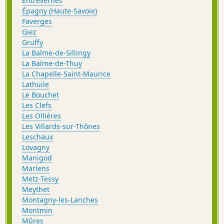
Entrevernes
Épagny (Haute-Savoie)
Faverges
Giez
Gruffy
La Balme-de-Sillingy
La Balme-de-Thuy
La Chapelle-Saint-Maurice
Lathuile
Le Bouchet
Les Clefs
Les Ollières
Les Villards-sur-Thônes
Leschaux
Lovagny
Manigod
Marlens
Metz-Tessy
Meythet
Montagny-les-Lanches
Montmin
Mûres