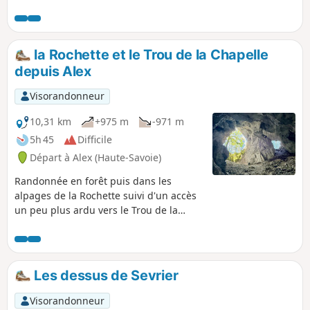
la Rochette et le Trou de la Chapelle
depuis Alex
Visorandonneur
10,31 km
+975 m
-971 m
5h 45
Difficile
Départ à Alex (Haute-Savoie)
Randonnée en forêt puis dans les
alpages de la Rochette suivi d'un accès
un peu plus ardu vers le Trou de la
Chapelle, grotte traversant l'Arête des
Lanches. Beau point de vue et bel
endroit à la Rochette dessous.
Les dessus de Sevrier
Visorandonneur