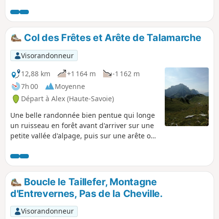
au Vallon des Contrebandiers. La boucle proposée réduit les
distances en partant du Hameau de la Combe, au centre du
versant Ouest, avec deux passages quelque peu escarpés
aux extrémités du parcours de crête.
Col des Frêtes et Arête de Talamarche
Visorandonneur
12,88 km
+1 164 m
-1 162 m
7h 00
Moyenne
Départ à Alex (Haute-Savoie)
Une belle randonnée bien pentue qui longe
un ruisseau en forêt avant d'arriver sur une
petite vallée d'alpage, puis sur une arête où
l'on profitera de la vue sur le lac.
Boucle le Taillefer, Montagne
d'Entrevernes, Pas de la Cheville.
Visorandonneur