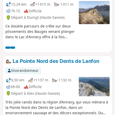
15,24 km
+1 015 m
-1 011 m
7h 15
Difficile
Départ à Duingt (Haute-Savoie)
Ce double parcours de crête sur deux
plissements des Bauges venant plonger
dans le Lac d'Annecy offre à la fois
l'intérêt d'un parcours de crête varié et
de vues exceptionnelles sur le lac et les
montagnes l'entourant. La Tournette
notamment est omniprésente toute la
La Pointe Nord des Dents de Lanfon
journée.
Visorandonneur
9,50 km
+1 137 m
-1 132 m
6h 00
Difficile
Départ à Alex (Haute-Savoie)
Très jolie rando dans la région d’Annecy, qui vous mènera à
la Pointe Nord des Dents de Lanfon, dans un
environnement sauvage et des décors exceptionnels. Du