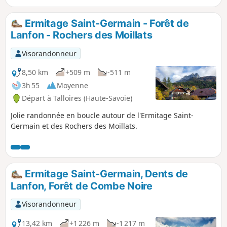
possible). Puis, chemin régulier et ombragé,
jusqu'au vaste cirque des chalets de l'Aulp et
Ermitage Saint-Germain - Forêt de
sa vue unique sur le Lac d'Annecy et les
Lanfon - Rochers des Moillats
rochers de la Tournette.
Visorandonneur
8,50 km
+509 m
-511 m
3h 55
Moyenne
Départ à Talloires (Haute-Savoie)
Jolie randonnée en boucle autour de l'Ermitage Saint-
Germain et des Rochers des Moillats.
Ermitage Saint-Germain, Dents de
Lanfon, Forêt de Combe Noire
Visorandonneur
13,42 km
+1 226 m
-1 217 m