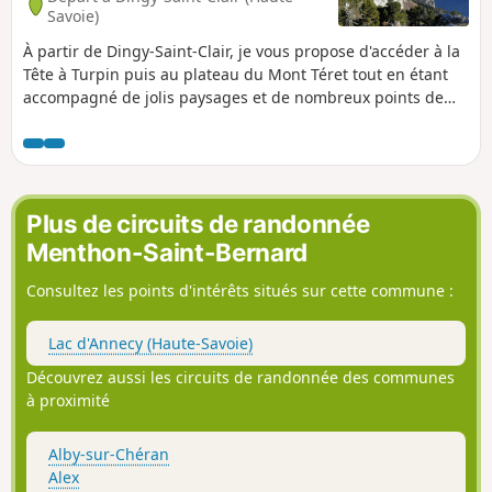
Savoie)
À partir de Dingy-Saint-Clair, je vous propose d'accéder à la
Tête à Turpin puis au plateau du Mont Téret tout en étant
accompagné de jolis paysages et de nombreux points de
vue. Attention, il s'agit d'une randonnée engagée : des
difficultés sont rencontrées sur quelques passages délicats
demandant attention dans des secteurs exposés et le tout
avec une orientation pas forcément évidente. À lire la
description et les informations pratiques.
Plus de circuits de randonnée
Menthon-Saint-Bernard
Consultez les points d'intérêts situés sur cette commune :
Lac d'Annecy (Haute-Savoie)
Découvrez aussi les circuits de randonnée des communes
à proximité
Alby-sur-Chéran
Alex