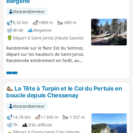
Bergerie
Visorandonneur
9,32 km
+689 m
-689 m
4h 40
Moyenne
Départ à Saint-Jorioz (Haute-Savoie)
Randonnée sur le flanc Est du Semnoz,
départ sur les hauteurs de Saint-Jorioz.
Randonnée entièrement en forêt, au
soleil dès le matin.
La Tête à Turpin et le Col du Pertuis en
boucle depuis Chessenay
Visorandonneur
14,78 km
+1 343 m
-1 337 m
7h
Très difficile
Départ à Dingy-Saint-Clair (Haute-