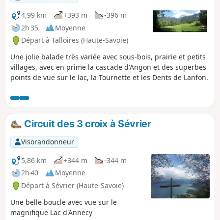
de chaines et d'échelons,Une lampe est
fortement conseillée pour la traversée
4,99 km
+393 m
-396 m
de la Grotte de la Chapelle. Ce parcours
2h 35
Moyenne
est à réaliser de préférence en dehors
Départ à Talloires (Haute-Savoie)
des périodes de présence de neige et
idéalement sur un terrain sec.Bien lire
Une jolie balade très variée avec sous-bois, prairie et petits
les Infos pratiques.3 variantes sont
villages, avec en prime la cascade d'Angon et des superbes
proposées : à lire également les infos
points de vue sur le lac, la Tournette et les Dents de Lanfon.
pratiques.
Circuit des 3 croix à Sévrier
Visorandonneur
5,86 km
+344 m
-344 m
2h 40
Moyenne
Départ à Sévrier (Haute-Savoie)
Une belle boucle avec vue sur le
magnifique Lac d'Annecy