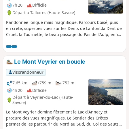
7h 20
Difficile
Départ à Talloires (Haute-Savoie)
Randonnée longue mais magnifique. Parcours boisé, puis
en crête, superbes vues sur les Dents de Lanfont,la Dent de
Cruet, la Tournette, le beau passage du Pas de l'Aulp, enfin
le retour par le Chalet des Crottes et la Forêt de Combe
Noire.
Le Mont Veyrier en boucle
Visorandonneur
7,65 km
+759 m
-752 m
4h 20
Difficile
Départ à Veyrier-du-Lac (Haute-
Savoie)
Le Mont Veyrier domine fièrement le Lac d'Annecy et
procure des vues magnifiques. Le Sentier des Crêtes
permet de les parcourir du Nord au Sud, du Col des Sauts