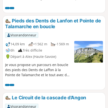
sommet, vue superbe, notamment sur le lac d’Annecy, la
Tête à Turpin et les Grandes Lanches (Dent du
Cruet).Attention: un casque est conseillé, risque de chutes
de pierres.
Pieds des Dents de Lanfon et Pointe de
Talamarche en boucle
Visorandonneur
14,09 km
+1 562 m
-1 569 m
6h
Très difficile
Départ à Alex (Haute-Savoie)
Je vous propose un parcours en boucle
des pieds des Dents de Laffon à la
Pointe de Talamarche et le tout avec de
jolis paysages variés.Des difficultés sont
rencontrées sur 2 secteurs :- sous les
Dents de Lanfon dans le pierrier :
orientation moyenne dans un secteur
Le Circuit de la cascade d'Angon
exposé aux chutes de pierres.- accès au
Trou de la Chapelle : passages équipés
Visorandonneur