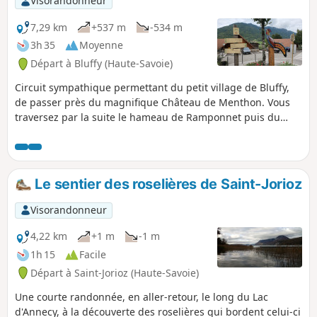
Visorandonneur
7,29 km
+537 m
-534 m
3h 35
Moyenne
Départ à Bluffy (Haute-Savoie)
Circuit sympathique permettant du petit village de Bluffy,
de passer près du magnifique Château de Menthon. Vous
traversez par la suite le hameau de Ramponnet puis du
Bosson où une petite place agrémentée d'une petite
fontaine et de bancs, vous permettra de faire une pause. Le
parcours emprunte ensuite le Sentier de la Remousse, un
peu plus ardu pour revenir à votre point de départ.
Le sentier des roselières de Saint-Jorioz
Visorandonneur
4,22 km
+1 m
-1 m
1h 15
Facile
Départ à Saint-Jorioz (Haute-Savoie)
Une courte randonnée, en aller-retour, le long du Lac
d'Annecy, à la découverte des roselières qui bordent celui-ci