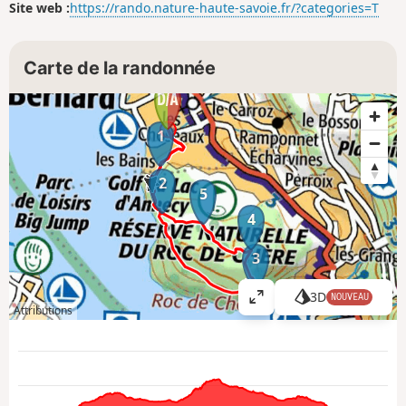
Site web :
https://rando.nature-haute-savoie.fr/?categories=T
Carte de la randonnée
1
2
5
4
3
3D
NOUVEAU
A
Attributions
ff
i
c
h
e