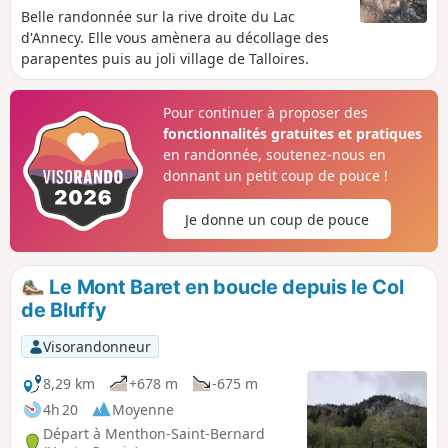
Belle randonnée sur la rive droite du Lac
d'Annecy. Elle vous amènera au décollage des
parapentes puis au joli village de Talloires.
Pour continuer à proposer des
fonctionnalités gratuites et pratiques
en randonnée, soutenez-nous en
donnant un petit coup de pouce !
Je donne un coup de pouce
Le Mont Baret en boucle depuis le Col
de Bluffy
Visorandonneur
8,29 km
+678 m
-675 m
4h 20
Moyenne
Départ à Menthon-Saint-Bernard