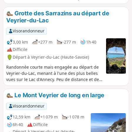
première partie (Cascade d'Angon, Pont des
Fées, Rovagny) est familiale (retour direct
Grotte des Sarrazins au départ de
possible). Puis, chemin régulier et ombragé,
Veyrier-du-Lac
jusqu'au vaste cirque des chalets de l'Aulp et
sa vue unique sur le Lac d'Annecy et les
Visorandonneur
rochers de la Tournette.
3,00 km
+277 m
-277 m
1h 40
Difficile
Départ à Veyrier-du-Lac (Haute-Savoie)
Randonnée courte mais engagée au départ de
Veyrier-du-Lac, menant à l'une des plus belles
vues sur le Lac d'Annecy. Peu de distance et de
dénivelé, mais un passage final vertigineux avec
câble de sécurité. Depuis l'ouverture de la
Le Mont Veyrier de long en large
grotte, la vue sur le Lac d'Annecy et le massif
des Bauges est exceptionnelle.Fortement
Visorandonneur
déconseillé aux personnes sujettes au vertige,
et par temps humide. À réserver aux marcheurs
12,59 km
+1 079 m
-1 078 m
à l'aise avec l'exposition.
6h 40
Difficile
Départ à Veyrier-du-Lac (Haute-