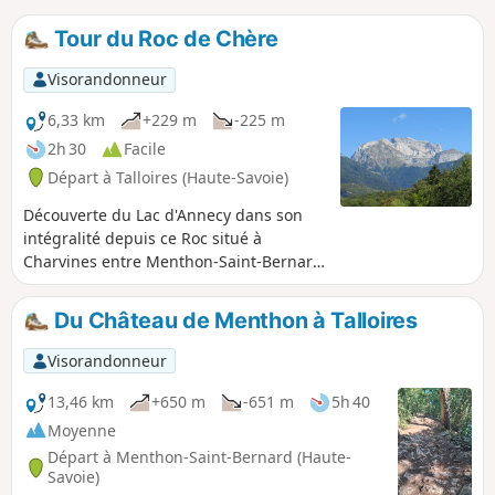
Tour du Roc de Chère
Visorandonneur
6,33 km
+229 m
-225 m
2h 30
Facile
Départ à Talloires (Haute-Savoie)
Découverte du Lac d'Annecy dans son
intégralité depuis ce Roc situé à
Charvines entre Menthon-Saint-Bernard
et Talloires et qui abrite un magnifique
golf.
Du Château de Menthon à Talloires
Visorandonneur
13,46 km
+650 m
-651 m
5h 40
Moyenne
Départ à Menthon-Saint-Bernard (Haute-
Savoie)