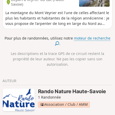
Savoie)
La montagne du Mont Veyrier est l'une de celles affectant le
plus les habitants et habitantes de la région annécienne : je
vous propose de l'arpenter de long en large du Nord au
Sud.Attention le parcours comporte quelques passages
délicats : informations ci-dessous. ⚠️ Un arrêté pris par les
Pour plus de randonnées, utilisez notre
moteur de recherche
communes d’Annecy et de Veyrier-du-Lac interdit l'accès aux
.
véhicules motorisés d’accéder au Col des Contrebandiers et
au Pré Vernet.
Les descriptions et la trace GPS de ce circuit restent la
propriété de leur auteur. Ne pas les copier sans son
autorisation.
AUTEUR
Rando Nature Haute-Savoie
1 Randonnée
Association / Club / AMM