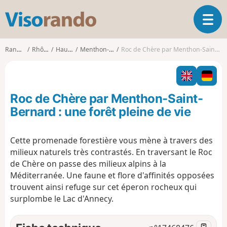
V
O
i
u
s
v
o
Randonnées
Rhône-Alpes
Haute-Savoie
Menthon-Saint-Bernard
Roc de Chère par Menthon-Saint-Bernard : une forêt pleine de vie
r
r
i
a
r
n
l
d
Roc de Chère par Menthon-Saint-
a
o
n
Bernard : une forêt pleine de vie
a
v
Cette promenade forestière vous mène à travers des
i
milieux naturels très contrastés. En traversant le Roc
g
a
de Chère on passe des milieux alpins à la
t
Méditerranée. Une faune et flore d'affinités opposées
i
trouvent ainsi refuge sur cet éperon rocheux qui
o
surplombe le Lac d'Annecy.
n