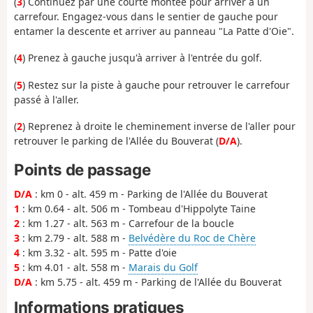
(
3
) Continuez par une courte montée pour arriver à un
carrefour. Engagez-vous dans le sentier de gauche pour
entamer la descente et arriver au panneau "La Patte d'Oie".
(
4
) Prenez à gauche jusqu'à arriver à l'entrée du golf.
(
5
) Restez sur la piste à gauche pour retrouver le carrefour
passé à l'aller.
(
2
) Reprenez à droite le cheminement inverse de l'aller pour
retrouver le parking de l'Allée du Bouverat (
D/A
).
Points de passage
D/A
: km 0 - alt. 459 m - Parking de l'Allée du Bouverat
1
: km 0.64 - alt. 506 m - Tombeau d'Hippolyte Taine
2
: km 1.27 - alt. 563 m - Carrefour de la boucle
3
: km 2.79 - alt. 588 m -
Belvédère du Roc de Chère
4
: km 3.32 - alt. 595 m - Patte d'oie
5
: km 4.01 - alt. 558 m -
Marais du Golf
D/A
: km 5.75 - alt. 459 m - Parking de l'Allée du Bouverat
Informations pratiques