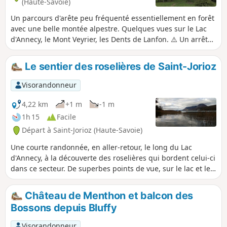
(Haute-Savoie)
Un parcours d'arête peu fréquenté essentiellement en forêt
avec une belle montée alpestre. Quelques vues sur le Lac
d'Annecy, le Mont Veyrier, les Dents de Lanfon. ⚠️ Un arrêté
pris par les communes d’Annecy et de Veyrier-du-Lac
interdit l'accès aux véhicules motorisés d’accéder au Col des
Le sentier des roselières de Saint-Jorioz
Contrebandiers et au Pré Vernet.
Visorandonneur
4,22 km
+1 m
-1 m
1h 15
Facile
Départ à Saint-Jorioz (Haute-Savoie)
Une courte randonnée, en aller-retour, le long du Lac
d'Annecy, à la découverte des roselières qui bordent celui-ci
dans ce secteur. De superbes points de vue, sur le lac et les
sommets qui le surplombent, sont au rendez-vous.
Château de Menthon et balcon des
Bossons depuis Bluffy
Visorandonneur