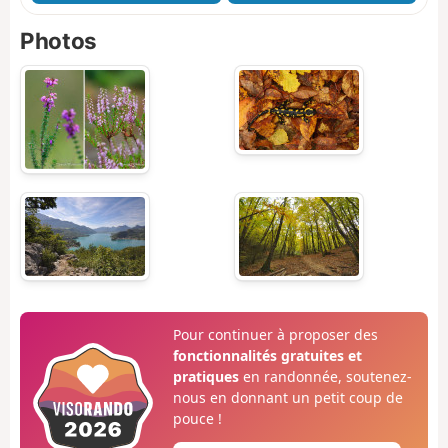
Photos
Pour continuer à proposer des
fonctionnalités gratuites et
pratiques
en randonnée, soutenez-
nous en donnant un petit coup de
pouce !