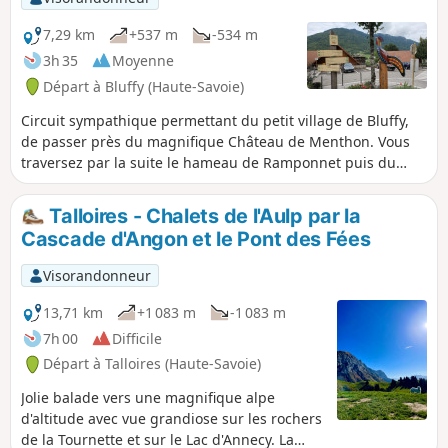
7,29 km
+537 m
-534 m
3h 35
Moyenne
Départ à Bluffy (Haute-Savoie)
Circuit sympathique permettant du petit village de Bluffy,
de passer près du magnifique Château de Menthon. Vous
traversez par la suite le hameau de Ramponnet puis du
Bosson où une petite place agrémentée d'une petite
fontaine et de bancs, vous permettra de faire une pause. Le
Talloires - Chalets de l'Aulp par la
parcours emprunte ensuite le Sentier de la Remousse, un
Cascade d'Angon et le Pont des Fées
peu plus ardu pour revenir à votre point de départ.
Visorandonneur
13,71 km
+1 083 m
-1 083 m
7h 00
Difficile
Départ à Talloires (Haute-Savoie)
Jolie balade vers une magnifique alpe
d'altitude avec vue grandiose sur les rochers
de la Tournette et sur le Lac d'Annecy. La