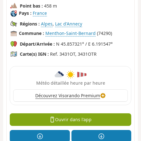
Point bas :
458 m
Pays :
France
Régions :
Alpes
,
Lac d'Annecy
Commune :
Menthon-Saint-Bernard
(74290)
Départ/Arrivée :
N 45.857321° / E 6.191547°
Carte(s) IGN :
Ref. 3431OT, 3431OTR
Météo détaillée heure par heure
Découvrez Visorando Premium
Ouvrir dans l'app