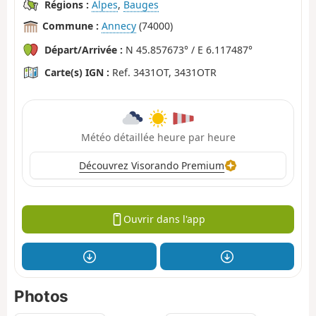
Régions :
Alpes
,
Bauges
Commune :
Annecy
(74000)
Départ/Arrivée :
N 45.857673° / E 6.117487°
Carte(s) IGN :
Ref. 3431OT, 3431OTR
Météo détaillée heure par heure
Découvrez Visorando Premium
Ouvrir dans l'app
Photos