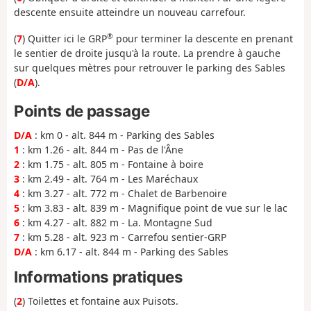
descente ensuite atteindre un nouveau carrefour.
®
(
7
) Quitter ici le GRP
pour terminer la descente en prenant
le sentier de droite jusqu'à la route. La prendre à gauche
sur quelques mètres pour retrouver le parking des Sables
(
D/A
).
Points de passage
D/A
: km 0 - alt. 844 m - Parking des Sables
1
: km 1.26 - alt. 844 m - Pas de l'Âne
2
: km 1.75 - alt. 805 m - Fontaine à boire
3
: km 2.49 - alt. 764 m - Les Maréchaux
4
: km 3.27 - alt. 772 m - Chalet de Barbenoire
5
: km 3.83 - alt. 839 m - Magnifique point de vue sur le lac
6
: km 4.27 - alt. 882 m - La. Montagne Sud
7
: km 5.28 - alt. 923 m - Carrefou sentier-GRP
D/A
: km 6.17 - alt. 844 m - Parking des Sables
Informations pratiques
(
2
) Toilettes et fontaine aux Puisots.