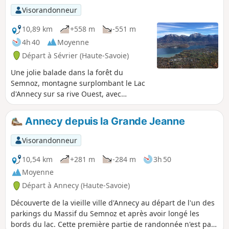
Visorandonneur
10,89 km
+558 m
-551 m
4h 40
Moyenne
Départ à Sévrier (Haute-Savoie)
Une jolie balade dans la forêt du
Semnoz, montagne surplombant le Lac
d'Annecy sur sa rive Ouest, avec
quelques échappées visuelles
intéressantes sur ce lac. Cette balade
Annecy depuis la Grande Jeanne
peut être réalisée par temps chaud et
ensoleillé, la totalité du parcours étant à
Visorandonneur
couvert.
10,54 km
+281 m
-284 m
3h 50
Moyenne
Départ à Annecy (Haute-Savoie)
Découverte de la vieille ville d'Annecy au départ de l'un des
parkings du Massif du Semnoz et après avoir longé les
bords du lac. Cette première partie de randonnée n'est pas