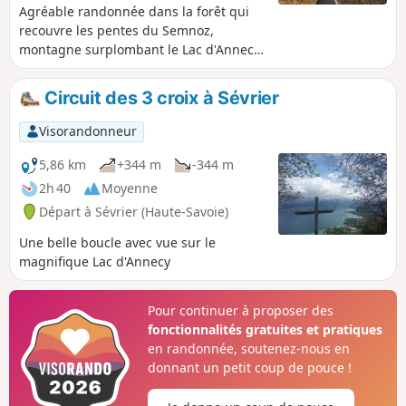
Agréable randonnée dans la forêt qui
recouvre les pentes du Semnoz,
montagne surplombant le Lac d'Annecy
sur sa rive Ouest. De superbes points
de vue sur le lac et son environnement
Circuit des 3 croix à Sévrier
sont au menu.
Visorandonneur
5,86 km
+344 m
-344 m
2h 40
Moyenne
Départ à Sévrier (Haute-Savoie)
Une belle boucle avec vue sur le
magnifique Lac d'Annecy
Pour continuer à proposer des
fonctionnalités gratuites et pratiques
en randonnée, soutenez-nous en
donnant un petit coup de pouce !