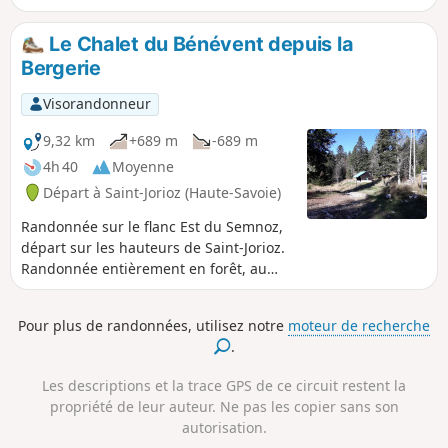
très reposante mais permet d'observer les oiseaux, peu
farouches, et de profiter de belles vues sur les massifs
Le Chalet du Bénévent depuis la
environnants. Après une promenade le long des canaux de
Bergerie
la ville, retour par la forêt, plus calme, sur la crête, en
passant par deux belvédères malheureusement tournés
Visorandonneur
vers l'Ouest.
9,32 km
+689 m
-689 m
4h 40
Moyenne
Départ à Saint-Jorioz (Haute-Savoie)
Randonnée sur le flanc Est du Semnoz,
départ sur les hauteurs de Saint-Jorioz.
Randonnée entièrement en forêt, au
soleil dès le matin.
Pour plus de randonnées, utilisez notre
moteur de recherche
.
Les descriptions et la trace GPS de ce circuit restent la
propriété de leur auteur. Ne pas les copier sans son
autorisation.