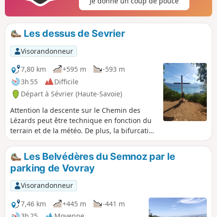
Je donne un coup de pouce
Les dessus de Sevrier
Visorandonneur
7,80 km
+595 m
-593 m
3h 55
Difficile
Départ à Sévrier (Haute-Savoie)
Attention la descente sur le Chemin des
Lézards peut être technique en fonction du
terrain et de la météo. De plus, la bifurcation
sur ce chemin est difficile à trouver.Les plus
de cette Rando : fraîcheur en forêt,
Les Belvédères du Semnoz par le
randonnée sur de beaux chemins forestiers,
parking de Vovray
quelques points de vue panoramiques sur le
Lac d'Annecy
Visorandonneur
7,46 km
+445 m
-441 m
3h 25
Moyenne