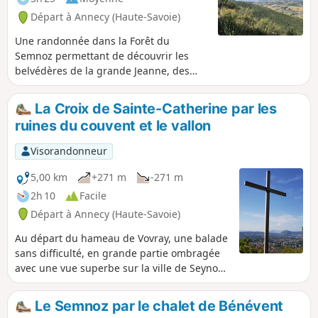
Départ à Annecy (Haute-Savoie)
Une randonnée dans la Forêt du
Semnoz permettant de découvrir les
belvédères de la grande Jeanne, des
Gélinottes et les rochers des becs. Ces
belvédères offrent une vue sur la plaine
La Croix de Sainte-Catherine par les
de Sacconges et de l'albanais. C'est une
ruines du couvent et le vallon
escapade très appréciable en été car
pratiquement tout le temps en forêt.
Visorandonneur
5,00 km
+271 m
-271 m
2h 10
Facile
Départ à Annecy (Haute-Savoie)
Au départ du hameau de Vovray, une balade
sans difficulté, en grande partie ombragée
avec une vue superbe sur la ville de Seynod
et sur le bassin d'Annecy.
Le Semnoz par le chalet de Bénévent