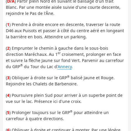
(
D/A
) Partir plein Nord en suivant le balisage d'un trait
Blanc. Par une montée aisée suivie d'une courte descente,
rejoindre le Pas de l'Âne.
(
1
) Prendre à droite encore en descente, traverser la route
D46 aux Puisots et passer à côté du centre aéré en longeant
la barrière en bois. Atteindre un parking.
(
2
) Emprunter le chemin à gauche dans le sous-bois
er
direction Maréchaux. Au 1
croisement, prolonger en face
et suivre la flèche Jaune sur fond Vert. Parvenir au carrefour
®
du GRP
du Tour du Lac d'
Annecy
.
®
(
3
) Obliquer à droite sur le GRP
balisé Jaune et Rouge.
Rejoindre les Chalets de Barbenoire.
(
4
) Poursuivre plein Sud pour arriver à un superbe point de
vue sur le lac. Présence ici d'une croix.
®
(
5
) Prolonger toujours sur le GRP
pour atteindre un
carrefour à quatre directions.
(
6
) Obliquer à droite et continuer à monter. Par une légère