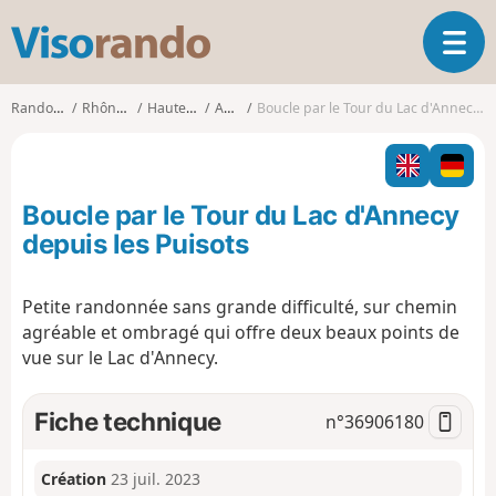
V
O
i
u
s
v
o
Randonnées
Rhône-Alpes
Haute-Savoie
Annecy
Boucle par le Tour du Lac d'Annecy depuis les Puisots
r
r
i
a
r
n
l
d
Boucle par le Tour du Lac d'Annecy
a
o
n
depuis les Puisots
a
v
Petite randonnée sans grande difficulté, sur chemin
i
agréable et ombragé qui offre deux beaux points de
g
a
vue sur le Lac d'Annecy.
t
i
Fiche technique
n°
36906180
o
n
Création
23 juil. 2023