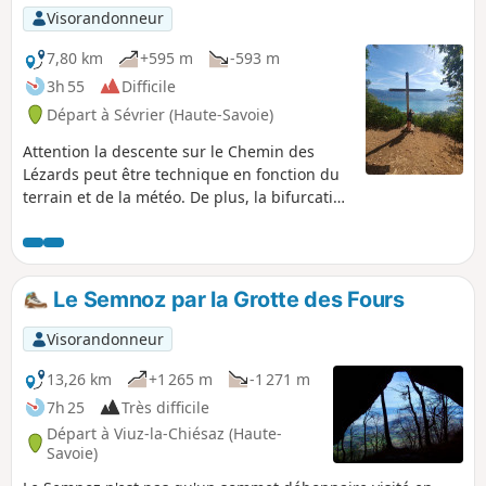
Visorandonneur
7,80 km
+595 m
-593 m
3h 55
Difficile
Départ à Sévrier (Haute-Savoie)
Attention la descente sur le Chemin des
Lézards peut être technique en fonction du
terrain et de la météo. De plus, la bifurcation
sur ce chemin est difficile à trouver.Les plus
de cette Rando : fraîcheur en forêt,
randonnée sur de beaux chemins forestiers,
quelques points de vue panoramiques sur le
Le Semnoz par la Grotte des Fours
Lac d'Annecy
Visorandonneur
13,26 km
+1 265 m
-1 271 m
7h 25
Très difficile
Départ à Viuz-la-Chiésaz (Haute-
Savoie)