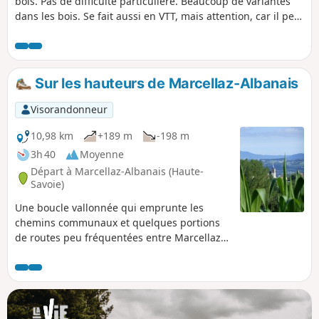
bois. Pas de difficulté particulière. Beaucoup de variantes
dans les bois. Se fait aussi en VTT, mais attention, car il peut
y avoir des arbres tombés. Belles vues sur la Montagne
d'Âge, sur la Mandallaz et la Montagne du Gros Foug qui
nous sépare de la vallée du Rhône.
Sur les hauteurs de Marcellaz-Albanais
Visorandonneur
10,98 km
+189 m
-198 m
3h 40
Moyenne
Départ à Marcellaz-Albanais (Haute-
Savoie)
Une boucle vallonnée qui emprunte les
chemins communaux et quelques portions
de routes peu fréquentées entre Marcellaz-
Albanais et Montagny-les-Lanches.
Nombreux panoramas sur le Jura, les Bornes
les Aravis et les Bauges.