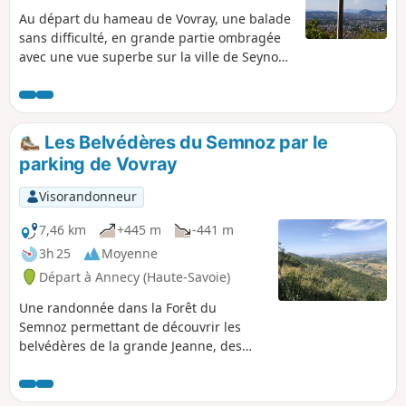
Au départ du hameau de Vovray, une balade
sans difficulté, en grande partie ombragée
avec une vue superbe sur la ville de Seynod
et sur le bassin d'Annecy.
Les Belvédères du Semnoz par le
parking de Vovray
Visorandonneur
7,46 km
+445 m
-441 m
3h 25
Moyenne
Départ à Annecy (Haute-Savoie)
Une randonnée dans la Forêt du
Semnoz permettant de découvrir les
belvédères de la grande Jeanne, des
Gélinottes et les rochers des becs. Ces
belvédères offrent une vue sur la plaine
de Sacconges et de l'albanais. C'est une