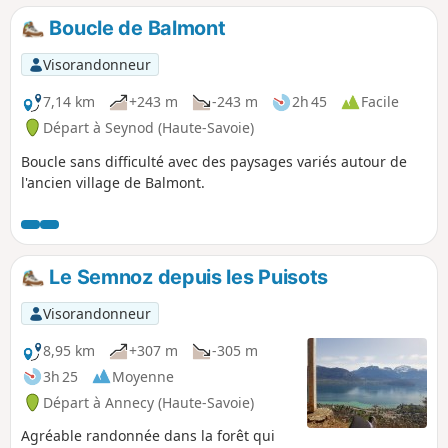
escapade très appréciable en été car
Boucle de Balmont
pratiquement tout le temps en forêt.
Visorandonneur
7,14 km
+243 m
-243 m
2h 45
Facile
Départ à Seynod (Haute-Savoie)
Boucle sans difficulté avec des paysages variés autour de
l'ancien village de Balmont.
Le Semnoz depuis les Puisots
Visorandonneur
8,95 km
+307 m
-305 m
3h 25
Moyenne
Départ à Annecy (Haute-Savoie)
Agréable randonnée dans la forêt qui