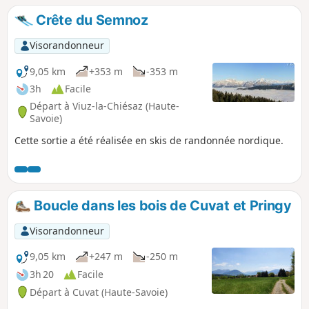
Crête du Semnoz
Visorandonneur
9,05 km
+353 m
-353 m
3h
Facile
Départ à Viuz-la-Chiésaz (Haute-
Savoie)
Cette sortie a été réalisée en skis de randonnée nordique.
Boucle dans les bois de Cuvat et Pringy
Visorandonneur
9,05 km
+247 m
-250 m
3h 20
Facile
Départ à Cuvat (Haute-Savoie)