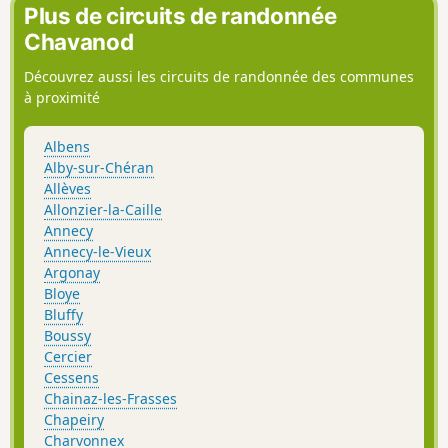
Plus de circuits de randonnée
Chavanod
Découvrez aussi les circuits de randonnée des communes
à proximité
Albens
Alby-sur-Chéran
Allèves
Allonzier-la-Caille
Annecy
Annecy-le-Vieux
Argonay
Bloye
Bluffy
Boussy
Cercier
Cessens
Chainaz-les-Frasses
Chapeiry
Charvonnex