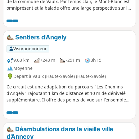
de la commune de Vaulx. Par temps clair, le Mont-Blanc est
omniprésent et la balade offre une large perspective sur la
plupart des massifs Savoyards (Bornes, Aravis, Bauges)
ainsi que sur le Sud du Jura (massif du Colombier) et plus
au Sud vers la Chartreuse et la chaine de Belledonne.
Sentiers d'Angely
Visorandonneur
9,03 km
+243 m
-251 m
3h 15
Moyenne
Départ à Vaulx (Haute-Savoie) (Haute-Savoie)
Ce circuit est une adaptation du parcours "Les Chemins
d'Angely" rajoutant 1 km de distance et 10 m de dénivelé
supplémentaire. Il offre des points de vue sur l'ensemble
des massifs environnants : Bornes, Aravis, Bauges, Jura,
Chartreuse et Belledonne, comme un 360°. Et par temps
clair, le Mont Blanc veille sur toute votre trace.
Déambulations dans la vieille ville
d'Annecy