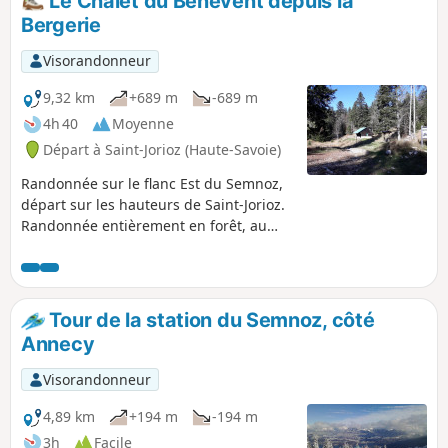
Le Chalet du Bénévent depuis la
Bergerie
Visorandonneur
9,32 km
+689 m
-689 m
4h 40
Moyenne
Départ à Saint-Jorioz (Haute-Savoie)
Randonnée sur le flanc Est du Semnoz,
départ sur les hauteurs de Saint-Jorioz.
Randonnée entièrement en forêt, au
soleil dès le matin.
Tour de la station du Semnoz, côté
Annecy
Visorandonneur
4,89 km
+194 m
-194 m
3h
Facile