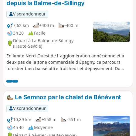
depuis la Balme-de-Sillingy
vers l'Ouest.
Visorandonneur
7,62 km
+400 m
-400 m
3h 20
Facile
Départ à La Balme-de-Sillingy
(Haute-Savoie)
En limite Nord-Ouest de l 'agglomération annécienne et à
deux pas de la zone commerciale d'Épagny, ce parcours
forestier bien balisé offre fraîcheur et dépaysement. Du
sommet, on peut découvrir un magnifique panorama sur le
lac, les montagnes et la vallée du Fier dans son parcours
campagnard.
Le Semnoz par le chalet de Bénévent
Visorandonneur
10,89 km
+558 m
-551 m
4h 40
Moyenne
Départ à Sévrier (Haute-Savoie)