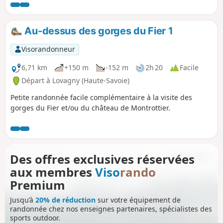
puis les berges du Fier, de la « Pierre
aux Fées » à une perte qui s'engouffre
sous la roche sur quelques mètres.
Au-dessus des gorges du Fier 1
Visorandonneur
6,71 km
+150 m
-152 m
2h 20
Facile
Départ à Lovagny (Haute-Savoie)
Petite randonnée facile complémentaire à la visite des
gorges du Fier et/ou du château de Montrottier.
Des offres exclusives réservées
aux membres
Viso
rando
Premium
Jusqu’à
20% de réduction
sur votre équipement de
randonnée chez nos enseignes partenaires, spécialistes des
sports outdoor.