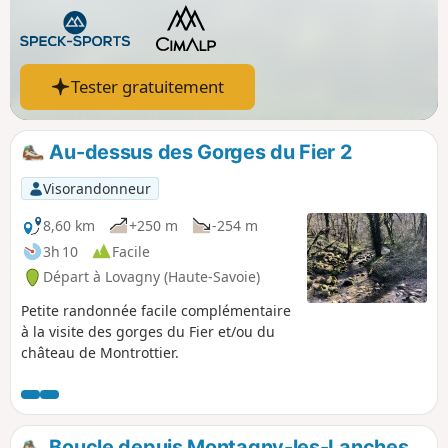
Tester gratuitement
Au-dessus des Gorges du Fier 2
Visorandonneur
8,60 km
+250 m
-254 m
3h 10
Facile
Départ à Lovagny (Haute-Savoie)
Petite randonnée facile complémentaire
à la visite des gorges du Fier et/ou du
château de Montrottier.
Boucle depuis Montagny-les-Lanches