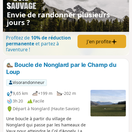
Envie de randonner plusieurs
jours ?
Profitez de
10% de réduction
J'en profite
permanente
et partez à
l’aventure !
Boucle de Nonglard par le Champ du
Loup
Visorandonneur
9,65 km
+199 m
-202 m
3h 20
Facile
Départ à Nonglard (Haute-Savoie)
Une boucle à partir du village de
Nonglard qui passe par les hameaux de
Vaux pour atteindre le Col d'Angely. La