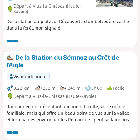
Départ à Viuz-la-Chiésaz (Haute-
Savoie)
De la station au plateau. Découverte d'un belvédère caché
dans la forêt, non signalé.
De la Station du Sémnoz au Crêt de
l'Aigle
Visorandonneur
8,22 km
+232 m
-240 m
3h 00
Facile
Départ à Viuz-la-Chiésaz (Haute-Savoie)
Randonnée ne présentant aucune difficulté, voire même
familiale, mais qui offre un beau point de vue sur la vallée
et les chaines environnantes.Remarque : peut se faire aussi
très bien en ski de randonnée ou en raquette : dans le cas
des raquettes, la plus grande partie peut se faire sur les
pistes aménagées.