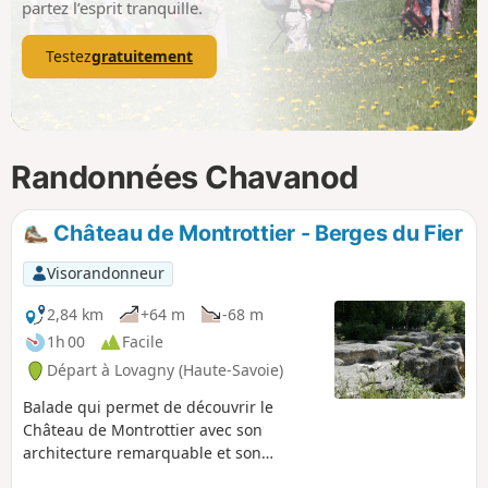
partez l’esprit tranquille.
Testez
gratuitement
Randonnées Chavanod
Château de Montrottier - Berges du Fier
Visorandonneur
2,84 km
+64 m
-68 m
1h 00
Facile
Départ à Lovagny (Haute-Savoie)
Balade qui permet de découvrir le
Château de Montrottier avec son
architecture remarquable et son
imposant donjon situé sur une colline