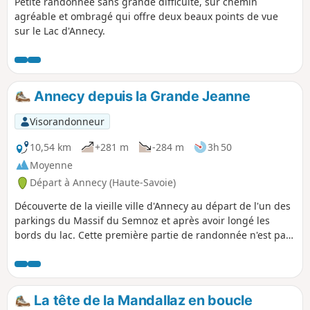
Petite randonnée sans grande difficulté, sur chemin
agréable et ombragé qui offre deux beaux points de vue
sur le Lac d'Annecy.
Annecy depuis la Grande Jeanne
Visorandonneur
10,54 km
+281 m
-284 m
3h 50
Moyenne
Départ à Annecy (Haute-Savoie)
Découverte de la vieille ville d'Annecy au départ de l'un des
parkings du Massif du Semnoz et après avoir longé les
bords du lac. Cette première partie de randonnée n'est pas
très reposante mais permet d'observer les oiseaux, peu
farouches, et de profiter de belles vues sur les massifs
environnants. Après une promenade le long des canaux de
la ville, retour par la forêt, plus calme, sur la crête, en
La tête de la Mandallaz en boucle
passant par deux belvédères malheureusement tournés