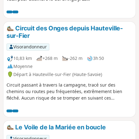
descente vers Sillingy offre une belle
vue sur le bassin annécien et au delà
sur les massifs des Aravis et du Mont
Blanc. Le Champ du Loup est le point
Circuit des Onges depuis Hauteville-
médian de cette randonnée qui revient
sur-Fier
ensuite vers Nonglard par le hameau de
Quincy.
Visorandonneur
10,83 km
+268 m
-262 m
3h 50
Moyenne
Départ à Hauteville-sur-Fier (Haute-Savoie)
Circuit passant à travers la campagne, tracé sur des
chemins ou routes peu fréquentées, extrêmement bien
fléché. Aucun risque de se tromper en suivant ces
fléchages. Jolie vue vers la Tournette en arrivant et en
repartant de Vaulx (point haut du circuit).
Le Voile de la Mariée en boucle
Visorandonneur