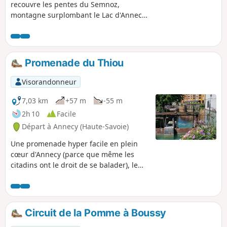
recouvre les pentes du Semnoz,
montagne surplombant le Lac d'Annecy
sur sa rive Ouest. De superbes points
de vue sur le lac et son environnement
sont au menu.
Promenade du Thiou
Visorandonneur
7,03 km
+57 m
-55 m
2h 10
Facile
Départ à Annecy (Haute-Savoie)
Une promenade hyper facile en plein
cœur d'Annecy (parce que même les
citadins ont le droit de se balader), le
long du célèbre déversoir du lac : le
Thiou. Promenade à plat au milieu des
arbres et agrémentée de nombreux
lavoirs, moulins, canards... Idéale pour
Circuit de la Pomme à Boussy
une petite promenade digestive ou une