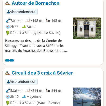
Autour de Bornachon
Visorandonneur
7,01 km
+192 m
-195 m
2h 35
Facile
Départ à Sillingy (Haute-Savoie)
Parcours au-dessus de la Combe de
Sillingy offrant une vue à 360° sur les
massifs du Vuache, des Bornes et des
Bauges. La table d'orientation de
Bornachon est l'emplacement
exceptionnel pour visualiser tous ces
massifs.
Circuit des 3 croix à Sévrier
Visorandonneur
5,86 km
+344 m
-344 m
2h 40
Moyenne
Départ à Sévrier (Haute-Savoie)