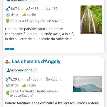
4,07 km
+138 m
-130 m
1h 35
Facile
Départ à Chapeiry (Haute-Savoie)
Une boucle paisible pour une petite
randonnée à la demi-journée avec, à la clé,
la découverte de la Cascade du Voile de la
Mariée dont le drapé peut varier en fonction
du débit du ruisseau du Nant de l'eau salée.
Les chemins d'Angely
Visorandonneur
8,29 km
+233 m
-228 m
3h 00
Facile
Départ à Vaulx (Haute-Savoie)
(Haute-Savoie)
Balade familiale sans difficulté à travers les vallons autour