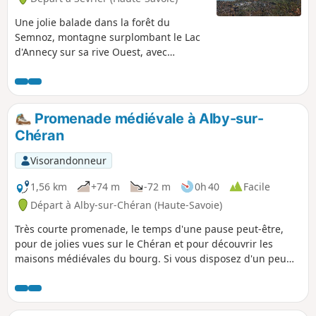
Une jolie balade dans la forêt du
Semnoz, montagne surplombant le Lac
d'Annecy sur sa rive Ouest, avec
quelques échappées visuelles
intéressantes sur ce lac. Cette balade
peut être réalisée par temps chaud et
ensoleillé, la totalité du parcours étant à
Promenade médiévale à Alby-sur-
couvert.
Chéran
Visorandonneur
1,56 km
+74 m
-72 m
0h 40
Facile
Départ à Alby-sur-Chéran (Haute-Savoie)
Très courte promenade, le temps d'une pause peut-être,
pour de jolies vues sur le Chéran et pour découvrir les
maisons médiévales du bourg. Si vous disposez d'un peu
plus de temps, visitez le Musée de la Cordonnerie.