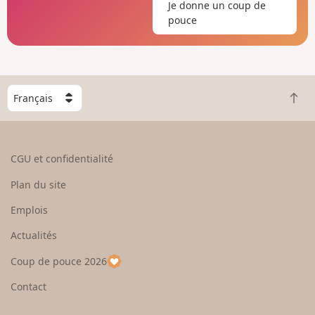
Je donne un coup de
pouce
C
R
h
e
o
t
i
o
s
CGU et confidentialité
u
i
r
s
Plan du site
e
s
n
e
Emplois
h
z
Actualités
a
u
u
n
Coup de pouce 2026
t
p
a
Contact
y
s