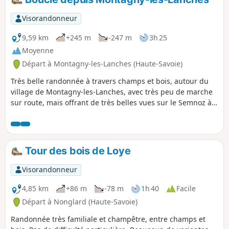
Visorandonneur
9,59 km
+245 m
-247 m
3h 25
Moyenne
Départ à Montagny-les-Lanches (Haute-Savoie)
Très belle randonnée à travers champs et bois, autour du
village de Montagny-les-Lanches, avec très peu de marche
sur route, mais offrant de très belles vues sur le Semnoz à
l'Est et les monts de l'Albanais à l'Est. Très agréable en
saison printanière et automnale, mais prévoir suffisamment
d'eau en été. Les traversées de hameaux montrent de
fermes joliment rénovées, bien fleuries et aménagées.
Tour des bois de Loye
Visorandonneur
4,85 km
+86 m
-78 m
1h 40
Facile
Départ à Nonglard (Haute-Savoie)
Randonnée très familiale et champêtre, entre champs et