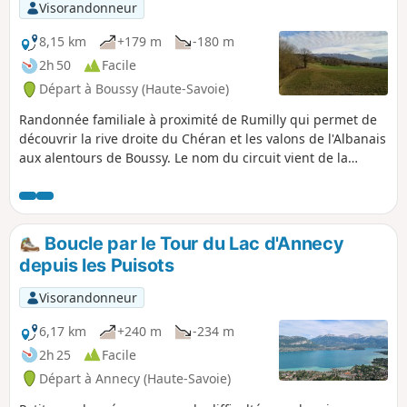
balade en famille.
Visorandonneur
8,15 km
+179 m
-180 m
2h 50
Facile
Départ à Boussy (Haute-Savoie)
Randonnée familiale à proximité de Rumilly qui permet de
découvrir la rive droite du Chéran et les valons de l'Albanais
aux alentours de Boussy. Le nom du circuit vient de la
Croison de Boussy, une variété locale de petites pommes
qui aurait été introduite dans la région par des grognards
de Napoléon.
Boucle par le Tour du Lac d'Annecy
depuis les Puisots
Visorandonneur
6,17 km
+240 m
-234 m
2h 25
Facile
Départ à Annecy (Haute-Savoie)