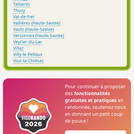
Talloires
Thusy
Val-de-Fier
Vallières (Haute-Savoie)
Vaulx (Haute-Savoie)
Versonnex (Haute-Savoie)
Veyrier-du-Lac
Villaz
Villy-le-Pelloux
Viuz-la-Chiésaz
Pour continuer à proposer
des
fonctionnalités
gratuites et pratiques
en
randonnée, soutenez-nous
en donnant un petit coup
de pouce !