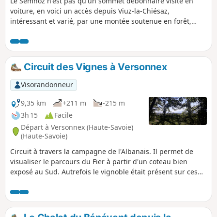
Le Semnoz n'est pas qu'un sommet débonnaire visité en
voiture, en voici un accès depuis Viuz-la-Chiésaz,
intéressant et varié, par une montée soutenue en forêt,
avec grottes à visiter, falaises à surmonter, pour sortir dans
un alpage menant au Crêt de Châtillon, aux vues étendues
sur les Alpes et Préalpes.
Circuit des Vignes à Versonnex
Visorandonneur
9,35 km
+211 m
-215 m
3h 15
Facile
Départ à Versonnex (Haute-Savoie)
(Haute-Savoie)
Circuit à travers la campagne de l'Albanais. Il permet de
visualiser le parcours du Fier à partir d'un coteau bien
exposé au Sud. Autrefois le vignoble était présent sur ces
terrains orientés Sud.