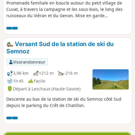
Promenade familiale en boucle autour du petit village de
Cuvat, à travers la campagne et les sous-bois, le long des
ruisseaux du Viéran et du Genon. Mise en garde
modérateur au 25/08/2020 : Attention ! Un GPS semble utile
pour suivre cette randonnée (voir les avis)
Versant Sud de la station de ski du
Semnoz
Visorandonneur
3,98 km
+212 m
-216 m
1h 45
Facile
Départ à Leschaux (Haute-Savoie)
Descente au bas de la station de ski du Semnoz côté Sud
depuis le parking du Crêt de Chatillon.