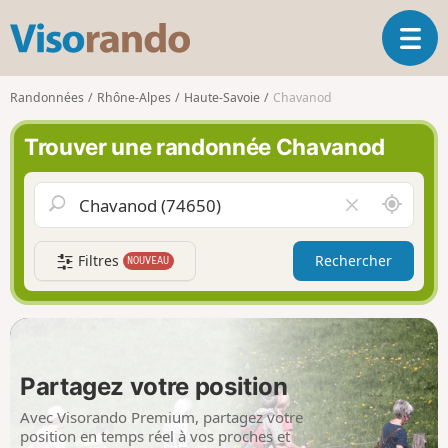
V
O
i
u
s
v
o
Randonnées
Rhône-Alpes
Haute-Savoie
Chavanod
r
r
i
a
Trouver une randonnée Chavanod
r
n
l
d
a
o
A
V
n
u
i
a
t
d
v
Filtres
Rechercher
NOUVEAU
o
e
i
u
r
g
r
l
a
d
e
t
e
c
i
m
h
Partagez votre position
o
o
a
n
i
m
Avec Visorando Premium, partagez votre
p
position en temps réel à vos proches et