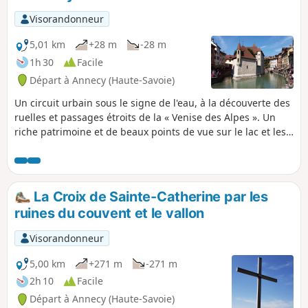
Visorandonneur
5,01 km
+28 m
-28 m
1h 30
Facile
Départ à Annecy (Haute-Savoie)
Un circuit urbain sous le signe de l'eau, à la découverte des
ruelles et passages étroits de la « Venise des Alpes ». Un
riche patrimoine et de beaux points de vue sur le lac et les
sommets environnants sont au rendez-vous.
La Croix de Sainte-Catherine par les
ruines du couvent et le vallon
Visorandonneur
5,00 km
+271 m
-271 m
2h 10
Facile
Départ à Annecy (Haute-Savoie)