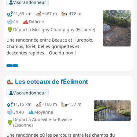
Visorandonneur
41,63 km
+467 m
-472 m
4h
Difficile
Départ à Morigny-Champigny (Essonne)
Une randonnée entre Beauce et Hurepoix.
Champs, forêt, belles grimpettes et
descentes rapides... Que du bon !
Les coteaux de l'Éclimont
Visorandonneur
11,15 km
+160 m
-157 m
3h 40
Moyenne
Départ à Abbéville-la-Rivière
(Essonne)
Une randonnée où les parcours entre les champs du