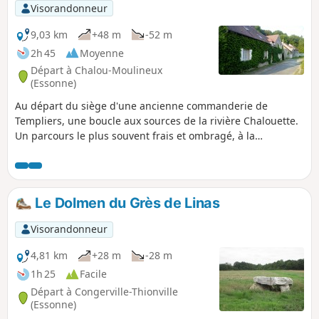
Visorandonneur
9,03 km
+48 m
-52 m
2h 45
Moyenne
Départ à Chalou-Moulineux
(Essonne)
Au départ du siège d'une ancienne commanderie de
Templiers, une boucle aux sources de la rivière Chalouette.
Un parcours le plus souvent frais et ombragé, à la
rencontre d'un riche patrimoine.
Le Dolmen du Grès de Linas
Visorandonneur
4,81 km
+28 m
-28 m
1h 25
Facile
Départ à Congerville-Thionville
(Essonne)