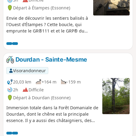
Départ à Étampes (Essonne)
Envie de découvrir les sentiers balisés à
l'Ouest d’Étampes ? Cette boucle, qui
emprunte le GR®111 et et le GRP® du
Hurepoix, est faite pour vous.
Découverte des coteaux de la Louette et
Chalouette, ensuite direction le plateau
de La-Forêt-le-Roi où l'on embraye sur la
Dourdan - Sainte-Mesme
vallée de la Renarde, puis retour par le
plateau d'Etréchy. Un parcours agréable
Visorandonneur
avec de superbes côtes et de non moins
superbes descentes, comme d'habitude
20,03 km
+164 m
-159 m
dans la région.
2h
Difficile
Départ à Dourdan (Essonne)
Immersion totale dans la Forêt Domaniale de
Dourdan, dont le chêne est la principale
essence. Il y a aussi des châtaigniers, des
frênes, des hêtres et des bouleaux. À
certains endroits sablonneux, ils sont