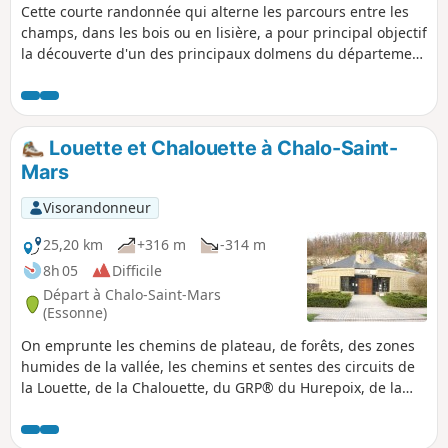
Cette courte randonnée qui alterne les parcours entre les
champs, dans les bois ou en lisière, a pour principal objectif
la découverte d'un des principaux dolmens du département
de l'Essonne.
Louette et Chalouette à Chalo-Saint-
Mars
Visorandonneur
25,20 km
+316 m
-314 m
8h 05
Difficile
Départ à Chalo-Saint-Mars
(Essonne)
On emprunte les chemins de plateau, de forêts, des zones
humides de la vallée, les chemins et sentes des circuits de
la Louette, de la Chalouette, du GRP® du Hurepoix, de la
plateforme de l'ancienne ligne SNCF de Saint-Hilaire et du
GR®111. Contraste entre les grands espaces des plateaux