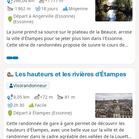
266,04 km
+1 777 m
-1 862 m
18 jours
Moyenne
Départ à Angerville (Essonne)
(Essonne)
La Juine prend sa source sur le plateau de la Beauce, arrose
la ville d'Étampes pour se jeter plus loin dans l'Essonne.
Cette série de randonnées propose de suivre le cours de
cette rivière. Plusieurs des étapes sont en ligne et de gare à
gare mais d'autres sont des boucles sur les coteaux qui
encadrent la rivière.
Les hauteurs et les rivières d'Étampes
Visorandonneur
8,05 km
+72 m
-81 m
2h 30
Facile
Départ à Étampes (Essonne)
Cette randonnée de gare à gare permet de découvrir les
hauteurs d'Étampes, avec une belle vue sur la ville et de
randonner dans le cadre agréable des vallées de la Louette