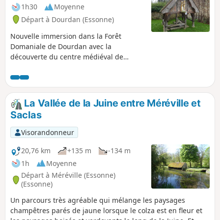
1h30
Moyenne
Départ à Dourdan (Essonne)
Nouvelle immersion dans la Forêt
Domaniale de Dourdan avec la
découverte du centre médiéval de
Dourdan, de la forêt et ses différentes
essences d'arbres, la traversée des
villages de Sainte-Mesme et de
Corbreuse avec leurs monuments et
La Vallée de la Juine entre Méréville et
leurs histoires.
Saclas
Visorandonneur
20,76 km
+135 m
-134 m
1h
Moyenne
Départ à Méréville (Essonne)
(Essonne)
Un parcours très agréable qui mélange les paysages
champêtres parés de jaune lorsque le colza est en fleur et