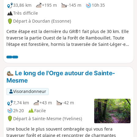
33,86 km
+195 m
-145 m
10h 35
Très difficile
Départ à Dourdan (Essonne)
Cette étape est la dernière du GR®1 fait plus de 30 km. Elle
traverse la partie Ouest de la Forêt de Rambouillet. Toute
l'étape est forestière, hormis la traversée de Saint-Léger-en-
Yvelines. Le circuit relie deux villes avec un fort potentiel
historique : Dourdan et Rambouillet. Il y a de nombreuses
lignes droites sur ce parcours, qui est essentiellement plat.
Quelques étangs sont notables en fin de parcours, comme
Le long de l'Orge autour de Sainte-
l’Étang de la Tour et l’Étang d'Or.
Mesme
Visorandonneur
7,74 km
+43 m
-42 m
2h 20
Facile
Départ à Sainte-Mesme (Yvelines)
Une boucle le plus souvent ombragée qui vous fera
traverser forêt et plaine et rencontrer de charmantes