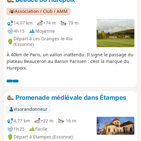
Association / Club / AMM
14,07 km
+74 m
-79 m
4h 15
Moyenne
Départ à Les Granges-le-Roi
(Essonne)
À 40km de Paris, un vallon inattendu. Il signe le passage du
plateau Beauceron au Bassin Parisien : c'est la marque du
Hurepoix.
Promenade médiévale dans Étampes
Visorandonneur
4,77 km
+22 m
-16 m
1h 25
Facile
Départ à Étampes (Essonne)