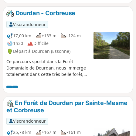
remplacés par des pins. La légende de
Sainte-Mesme et le patrimoine médiéval de
Dourdan - Corbreuse
Dourdan.
Visorandonneur
17,00 km
+133 m
-124 m
1h30
Difficile
Départ à Dourdan (Essonne)
Ce parcours sportif dans la Forêt
Domaniale de Dourdan, nous immerge
totalement dans cette très belle forêt,
sans oublier le centre médiéval de
Dourdan.
En Forêt de Dourdan par Sainte-Mesme
et Corbreuse
Visorandonneur
25,78 km
+167 m
-161 m