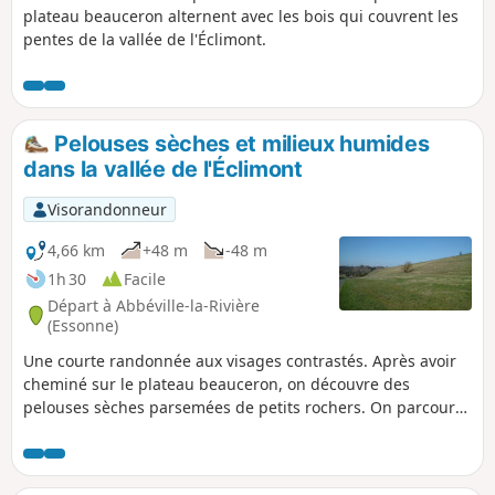
plateau beauceron alternent avec les bois qui couvrent les
pentes de la vallée de l'Éclimont.
Pelouses sèches et milieux humides
dans la vallée de l'Éclimont
Visorandonneur
4,66 km
+48 m
-48 m
1h 30
Facile
Départ à Abbéville-la-Rivière
(Essonne)
Une courte randonnée aux visages contrastés. Après avoir
cheminé sur le plateau beauceron, on découvre des
pelouses sèches parsemées de petits rochers. On parcourt
ensuite la vallée de l'Éclimont et ses milieux humides.