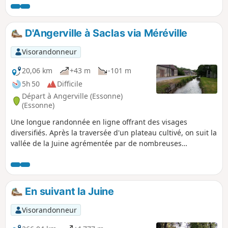
et quelques autres éléments de patrimoine sont au rendez-
vous.
D'Angerville à Saclas via Méréville
Visorandonneur
20,06 km
+43 m
-101 m
5h 50
Difficile
Départ à Angerville (Essonne)
(Essonne)
Une longue randonnée en ligne offrant des visages
diversifiés. Après la traversée d'un plateau cultivé, on suit la
vallée de la Juine agrémentée par de nombreuses
cressonnières. Après Méréville, le parcours est forestier
puis à travers des villages-rues.
En suivant la Juine
Visorandonneur