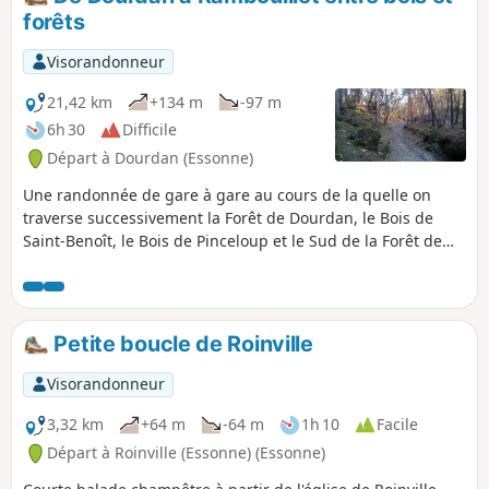
forêts
Visorandonneur
21,42 km
+134 m
-97 m
6h 30
Difficile
Départ à Dourdan (Essonne)
Une randonnée de gare à gare au cours de la quelle on
traverse successivement la Forêt de Dourdan, le Bois de
Saint-Benoît, le Bois de Pinceloup et le Sud de la Forêt de
Rambouillet. Plusieurs plans d'eau agrémentent le parcours
et l'église de Saint-Arnoult-en-Yvelines apporte une superbe
touche patrimoniale.
Petite boucle de Roinville
Visorandonneur
3,32 km
+64 m
-64 m
1h 10
Facile
Départ à Roinville (Essonne) (Essonne)