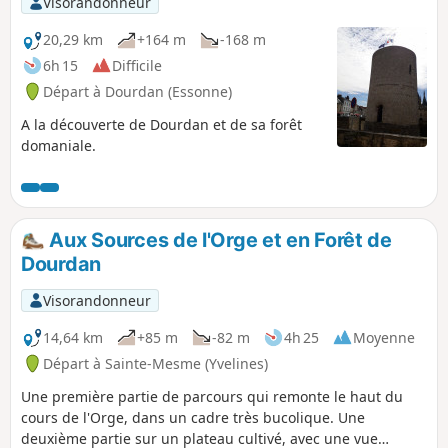
Visorandonneur
20,29 km
+164 m
-168 m
6h 15
Difficile
Départ à Dourdan (Essonne)
A la découverte de Dourdan et de sa forêt
domaniale.
Aux Sources de l'Orge et en Forêt de
Dourdan
Visorandonneur
14,64 km
+85 m
-82 m
4h 25
Moyenne
Départ à Sainte-Mesme (Yvelines)
Une première partie de parcours qui remonte le haut du
cours de l'Orge, dans un cadre très bucolique. Une
deuxième partie sur un plateau cultivé, avec une vue