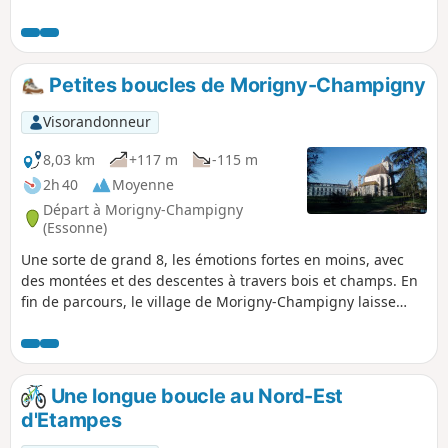
étendue. Une fin de parcours en forêt, avec de beaux arbres
de place en place.
Petites boucles de Morigny-Champigny
Visorandonneur
8,03 km
+117 m
-115 m
2h 40
Moyenne
Départ à Morigny-Champigny
(Essonne)
Une sorte de grand 8, les émotions fortes en moins, avec
des montées et des descentes à travers bois et champs. En
fin de parcours, le village de Morigny-Champigny laisse
découvrir un joli parc arboré, un petit château et l'église
d'une ancienne abbaye.
Une longue boucle au Nord-Est
d'Etampes