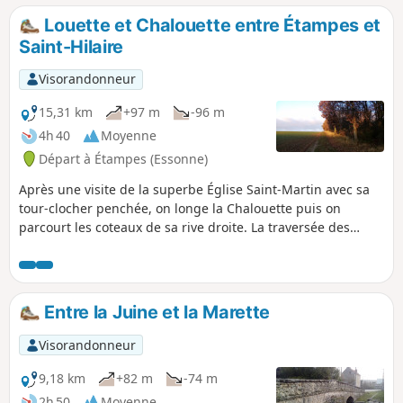
Louette et Chalouette entre Étampes et
Saint-Hilaire
Visorandonneur
15,31 km
+97 m
-96 m
4h 40
Moyenne
Départ à Étampes (Essonne)
Après une visite de la superbe Église Saint-Martin avec sa
tour-clocher penchée, on longe la Chalouette puis on
parcourt les coteaux de sa rive droite. La traversée des
villages de Chalo-Saint-Mars et de Saint-Hilaire apporte de
belles touches patrimoniales. Le retour se déroule
principalement sur une voie verte, à proximité de la
Louette.
Entre la Juine et la Marette
Visorandonneur
9,18 km
+82 m
-74 m
2h 50
Moyenne