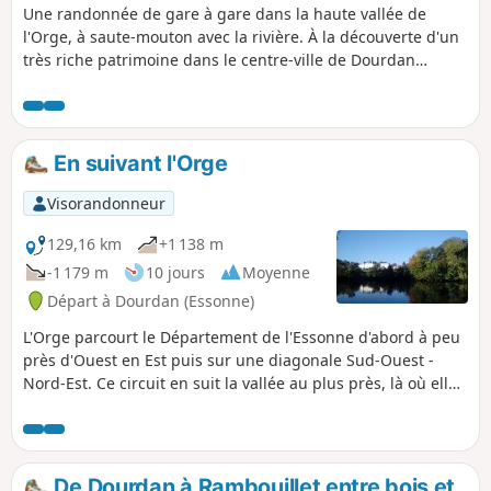
Une randonnée de gare à gare dans la haute vallée de
l'Orge, à saute-mouton avec la rivière. À la découverte d'un
très riche patrimoine dans le centre-ville de Dourdan
(château-fort, église des XIIe-XIIIe siècles, lavoirs,...) ainsi
que de belles églises en cours de route.
En suivant l'Orge
Visorandonneur
129,16 km
+1 138 m
-1 179 m
10 jours
Moyenne
Départ à Dourdan (Essonne)
L'Orge parcourt le Département de l'Essonne d'abord à peu
près d'Ouest en Est puis sur une diagonale Sud-Ouest -
Nord-Est. Ce circuit en suit la vallée au plus près, là où elle
est accessible en train. L'itinéraire alterne les chemins le
long de la rivière, notamment une promenade aménagée
dans la partie aval, les passages en sous-bois, la traversée
de zones résidentielles et les parcours urbains.
De Dourdan à Rambouillet entre bois et