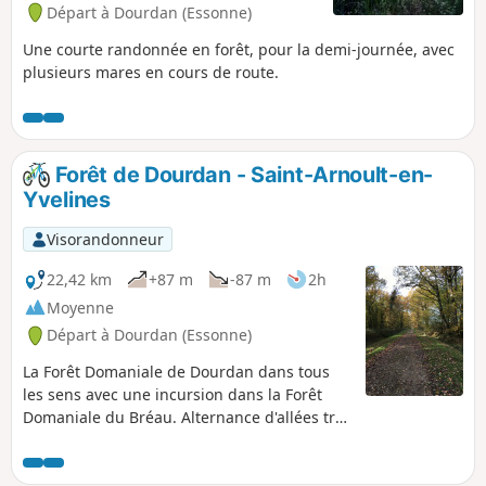
Départ à Dourdan (Essonne)
Une courte randonnée en forêt, pour la demi-journée, avec
plusieurs mares en cours de route.
Forêt de Dourdan - Saint-Arnoult-en-
Yvelines
Visorandonneur
22,42 km
+87 m
-87 m
2h
Moyenne
Départ à Dourdan (Essonne)
La Forêt Domaniale de Dourdan dans tous
les sens avec une incursion dans la Forêt
Domaniale du Bréau. Alternance d'allées très
roulantes et de chemins plutôt sportifs et la
traversée du tranquille village de
Ponthévrard. L'atout en ce mois de