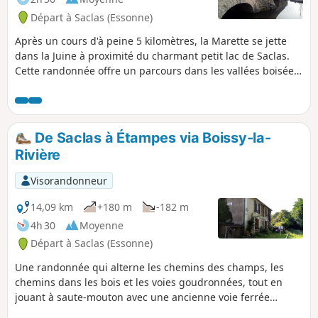
Départ à Saclas (Essonne)
Après un cours d'à peine 5 kilomètres, la Marette se jette
dans la Juine à proximité du charmant petit lac de Saclas.
Cette randonnée offre un parcours dans les vallées boisées
de ces deux rivières et à travers le plateau cultivé qui les
domine.
De Saclas à Étampes via Boissy-la-
Rivière
Visorandonneur
14,09 km
+180 m
-182 m
4h 30
Moyenne
Départ à Saclas (Essonne)
Une randonnée qui alterne les chemins des champs, les
chemins dans les bois et les voies goudronnées, tout en
jouant à saute-mouton avec une ancienne voie ferrée
désaffectée. Une église romane, un château, un vieux pont