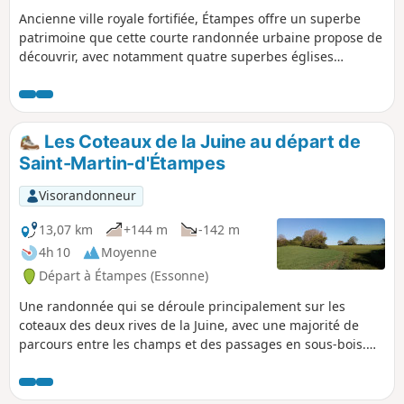
Ancienne ville royale fortifiée, Étampes offre un superbe
patrimoine que cette courte randonnée urbaine propose de
découvrir, avec notamment quatre superbes églises
gothiques dont l'Église Saint-Martin et sa tour-clocher
penchée façon Tour de Pise.
Les Coteaux de la Juine au départ de
Saint-Martin-d'Étampes
Visorandonneur
13,07 km
+144 m
-142 m
4h 10
Moyenne
Départ à Étampes (Essonne)
Une randonnée qui se déroule principalement sur les
coteaux des deux rives de la Juine, avec une majorité de
parcours entre les champs et des passages en sous-bois.
Peu avant la fin, on longe tranquillement et à l'ombre la
Juine et le Juineteau.