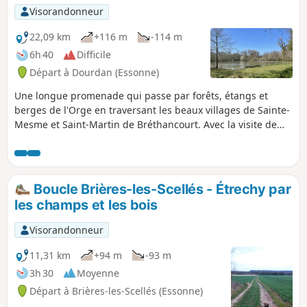
Visorandonneur
22,09 km
+116 m
-114 m
6h 40
Difficile
Départ à Dourdan (Essonne)
Une longue promenade qui passe par forêts, étangs et
berges de l'Orge en traversant les beaux villages de Sainte-
Mesme et Saint-Martin de Bréthancourt. Avec la visite de
Dourdan que l'on traverse par des parcs et sentiers de
promenade le long de l'Orge ou des vieilles fortifications, en
évitant les faubourgs et leurs immeubles.
Boucle Brières-les-Scellés - Étrechy par
les champs et les bois
Visorandonneur
11,31 km
+94 m
-93 m
3h 30
Moyenne
Départ à Brières-les-Scellés (Essonne)