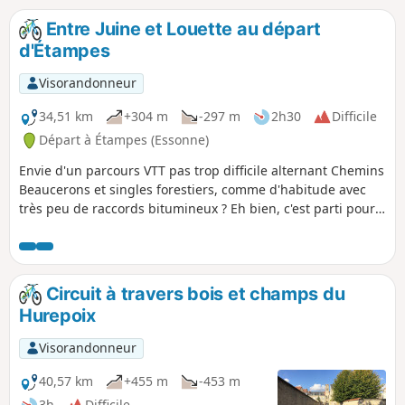
Entre Juine et Louette au départ
d'Étampes
Visorandonneur
34,51 km
+304 m
-297 m
2h30
Difficile
Départ à Étampes (Essonne)
Envie d'un parcours VTT pas trop difficile alternant Chemins
Beaucerons et singles forestiers, comme d'habitude avec
très peu de raccords bitumineux ? Eh bien, c'est parti pour
le Sud-Ouest étampois.
Circuit à travers bois et champs du
Hurepoix
Visorandonneur
40,57 km
+455 m
-453 m
3h
Difficile