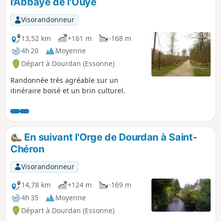
l'Abbaye de l'Ouye
Visorandonneur
13,52 km
+161 m
-168 m
4h 20
Moyenne
Départ à Dourdan (Essonne)
Randonnée très agréable sur un
itinéraire boisé et un brin culturel.
En suivant l'Orge de Dourdan à Saint-
Chéron
Visorandonneur
14,78 km
+124 m
-169 m
4h 35
Moyenne
Départ à Dourdan (Essonne)