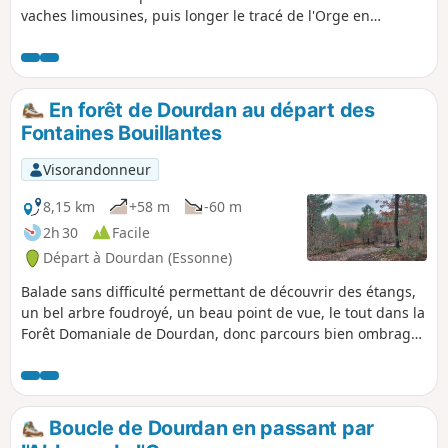
vaches limousines, puis longer le tracé de l'Orge en
franchissant un petit gué (ou une passerelle).
En forêt de Dourdan au départ des
Fontaines Bouillantes
Visorandonneur
8,15 km
+58 m
-60 m
2h 30
Facile
Départ à Dourdan (Essonne)
Balade sans difficulté permettant de découvrir des étangs,
un bel arbre foudroyé, un beau point de vue, le tout dans la
Forêt Domaniale de Dourdan, donc parcours bien ombragé.
Le terrain est par endroits possiblement boueux par temps
humide.
Boucle de Dourdan en passant par