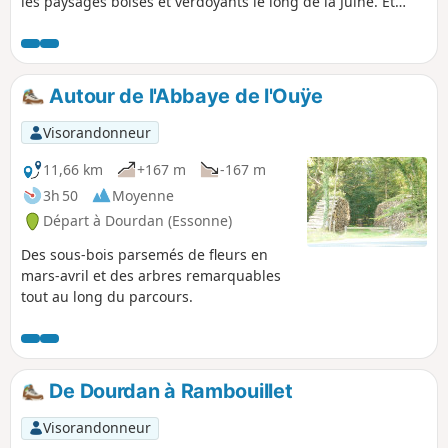
les paysages boisés et verdoyants le long de la Juine. Et
puis, au passage, découvrez les cressonnières à Méréville,
roulez sur ce qui fut une voie romaine pour rallier Saclas.
Autour de l'Abbaye de l'Ouÿe
Visorandonneur
11,66 km
+167 m
-167 m
3h 50
Moyenne
Départ à Dourdan (Essonne)
Des sous-bois parsemés de fleurs en
mars-avril et des arbres remarquables
tout au long du parcours.
De Dourdan à Rambouillet
Visorandonneur