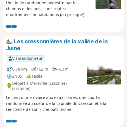
Une belle randonnée pédestre par les
champs et les bois, sans routes
goudronnées ni habitations (ou presque).
Des paysages variés, vallée, bois, forêt,
rochers, haras de chevaux, pinède, avec de
jolis sites pour pique-niquer. Un grand bol
de nature !
Les cressonnières de la vallée de la
Juine
Visorandonneur
6,78 km
+62 m
-63 m
2h 05
Facile
Départ à Méréville (Essonne)
(Essonne)
Le long d'une rivière aux eaux claires, une courte
randonnée au coeur de la capitale du cresson et à la
rencontre de son riche patrimoine.