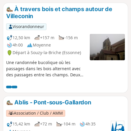
novembre, les jolies couleurs automnales.
À travers bois et champs autour de
Villeconin
Visorandonneur
12,50 km
+157 m
-156 m
4h 00
Moyenne
Départ à Souzy-la-Briche (Essonne)
Une randonnée bucolique où les
passages dans les bois alternent avec
des passages entre les champs. Deux
châteaux, une belle église et une tour
du moyen-âge en ruine se dévoilent au
détour des chemins.
Ablis - Pont-sous-Gallardon
Association / Club / AMM
15,42 km
+72 m
-104 m
4h 35