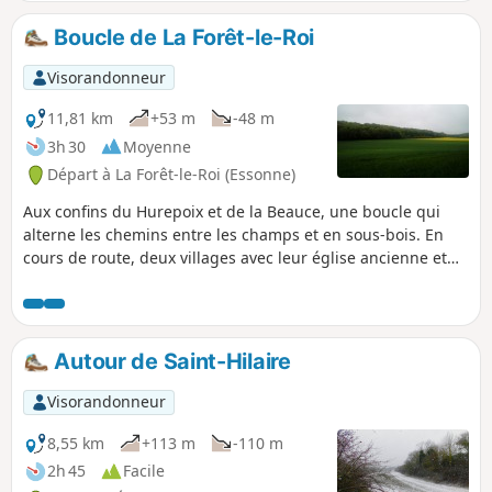
et les zones humides de la vallée. Contempler l'allée de
Cèdres et Séquoia de plus de 300 ans.
Boucle de La Forêt-le-Roi
Visorandonneur
11,81 km
+53 m
-48 m
3h 30
Moyenne
Départ à La Forêt-le-Roi (Essonne)
Aux confins du Hurepoix et de la Beauce, une boucle qui
alterne les chemins entre les champs et en sous-bois. En
cours de route, deux villages avec leur église ancienne et
de belles maisons.
Autour de Saint-Hilaire
Visorandonneur
8,55 km
+113 m
-110 m
2h 45
Facile