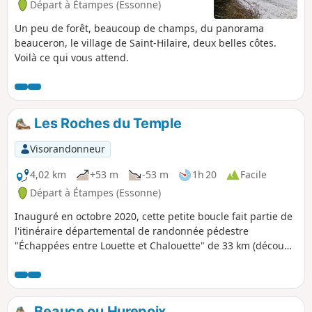
Départ à Étampes (Essonne)
Un peu de forêt, beaucoup de champs, du panorama
beauceron, le village de Saint-Hilaire, deux belles côtes.
Voilà ce qui vous attend.
Les Roches du Temple
Visorandonneur
4,02 km
+53 m
-53 m
1h 20
Facile
Départ à Étampes (Essonne)
Inauguré en octobre 2020, cette petite boucle fait partie de
l'itinéraire départemental de randonnée pédestre
"Échappées entre Louette et Chalouette" de 33 km (découpé
en 6 boucles). Elle vous permettra de découvrir les coteaux
calcaires mais aussi des zones humides. Une diversité de
milieux naturels s’offre aux promeneurs et randonneurs.
Beauce ou Hurepoix