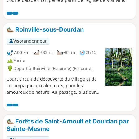
Courte balade champêtre à partir de l'église de Roinville.
Roinville-sous-Dourdan
Visorandonneur
7,00 km
+83 m
-83 m
2h 15
Facile
Départ à Roinville (Essonne) (Essonne)
Court circuit de découverte du village et de
la campagne aux alentours, pour les
amoureux de nature. Au passage, plusieurs
beaux points de vue au bord de l'Orge et un
final sur la ferme de Chateaupers.
Forêts de Saint-Arnoult et Dourdan par
Sainte-Mesme