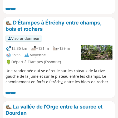
et de la Chalouette. Il est possible de continuer cette
randonnée en rejoignant la gare de départ (1,8km de plus)
et d'en profiter pour visiter cette petite ville qui le mérite.
D'Étampes à Étréchy entre champs,
bois et rochers
Visorandonneur
12,36 km
+121 m
-139 m
3h 55
Moyenne
Départ à Étampes (Essonne)
Une randonnée qui se déroule sur les coteaux de la rive
gauche de la Juine et sur le plateau entre les champs. Le
cheminement en forêt d'Étréchy, entre les blocs de rocher,
est très agréable.
La vallée de l'Orge entre la source et
Dourdan