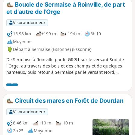
Boucle de Sermaise à Roinville, de part
et d'autre de l'Orge
Visorandonneur
15,98 km
+199 m
-194 m
5h 10
Moyenne
Départ à Sermaise (Essonne) (Essonne)
De Sermaise à Roinville par le GR®1 sur le versant Sud de
l'Orge, au travers des bois et des champs et de quelques
hameaux, puis retour à Sermaise par le versant Nord,
jusqu'aux confins des Bois du Marais.
Circuit des mares en Forêt de Dourdan
Visorandonneur
8,46 km
+10 m
-10 m
2h 25
Moyenne