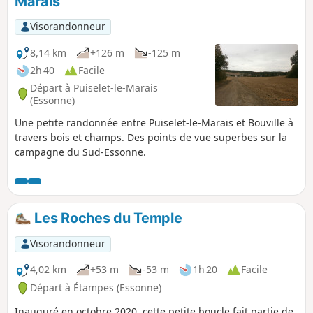
Marais
Visorandonneur
8,14 km
+126 m
-125 m
2h 40
Facile
Départ à Puiselet-le-Marais
(Essonne)
Une petite randonnée entre Puiselet-le-Marais et Bouville à
travers bois et champs. Des points de vue superbes sur la
campagne du Sud-Essonne.
Les Roches du Temple
Visorandonneur
4,02 km
+53 m
-53 m
1h 20
Facile
Départ à Étampes (Essonne)
Inauguré en octobre 2020, cette petite boucle fait partie de