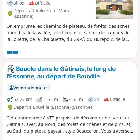
8h 05
Difficile
Départ à Chalo-Saint-Mars
(Essonne)
On emprunte les chemins de plateau, de forêts, des zones
humides de la vallée, les chemins et sentes des circuits de
la Louette, de la Chalouette, du GRP® du Hurepoix, de la
plateforme de l'ancienne ligne SNCF de Saint-Hilaire et du
GR®111. Contraste entre les grands espaces des plateaux
et les zones humides de la vallée. Contempler l'allée de
Cèdres et Séquoia de plus de 300 ans.
Boucle dans le Gâtinais, le long de
l'Essonne, au départ de Bouville
Visorandonneur
52,23 km
+538 m
-533 m
5h
Difficile
Départ à Bouville (Essonne) (Essonne)
Cette randonnée à VTT propose de découvrir une partie du
Gâtinais, avec, au Nord, des forêts de chênes et de pins, et,
au Sud, du plateau paysan, style Beauceron. Vous traversez
plusieurs villages typiques de la région et vous longerez la