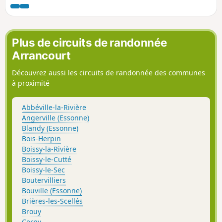
vallée de l'Essonne, qui se fait discrète mais dont les
coteaux vous chatouilleront les mollets.
Plus de circuits de randonnée
Arrancourt
Découvrez aussi les circuits de randonnée des communes
à proximité
Abbéville-la-Rivière
Angerville (Essonne)
Blandy (Essonne)
Bois-Herpin
Boissy-la-Rivière
Boissy-le-Cutté
Boissy-le-Sec
Boutervilliers
Bouville (Essonne)
Brières-les-Scellés
Brouy
Cerny