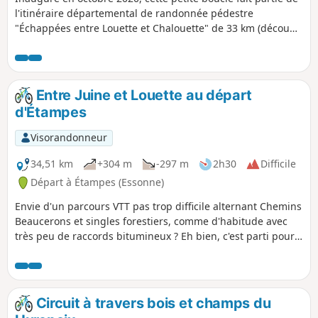
l'itinéraire départemental de randonnée pédestre
"Échappées entre Louette et Chalouette" de 33 km (découpé
en 6 boucles). Elle vous permettra de découvrir les coteaux
calcaires mais aussi des zones humides. Une diversité de
milieux naturels s’offre aux promeneurs et randonneurs.
Entre Juine et Louette au départ
d'Étampes
Visorandonneur
34,51 km
+304 m
-297 m
2h30
Difficile
Départ à Étampes (Essonne)
Envie d'un parcours VTT pas trop difficile alternant Chemins
Beaucerons et singles forestiers, comme d'habitude avec
très peu de raccords bitumineux ? Eh bien, c'est parti pour
le Sud-Ouest étampois.
Circuit à travers bois et champs du