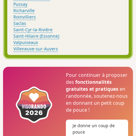
Pussay
Richarville
Roinvilliers
Saclas
Saint-Cyr-la-Rivière
Saint-Hilaire (Essonne)
Valpuiseaux
Villeneuve-sur-Auvers
Pour continuer à proposer
des
fonctionnalités
gratuites et pratiques
en
randonnée, soutenez-nous
en donnant un petit coup
de pouce !
Je donne un coup de
pouce