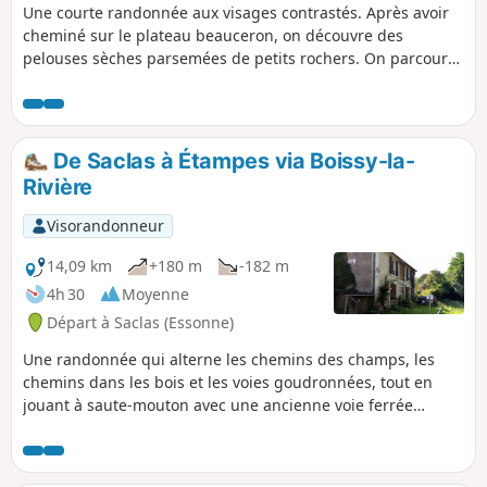
Une courte randonnée aux visages contrastés. Après avoir
cheminé sur le plateau beauceron, on découvre des
pelouses sèches parsemées de petits rochers. On parcourt
ensuite la vallée de l'Éclimont et ses milieux humides.
De Saclas à Étampes via Boissy-la-
Rivière
Visorandonneur
14,09 km
+180 m
-182 m
4h 30
Moyenne
Départ à Saclas (Essonne)
Une randonnée qui alterne les chemins des champs, les
chemins dans les bois et les voies goudronnées, tout en
jouant à saute-mouton avec une ancienne voie ferrée
désaffectée. Une église romane, un château, un vieux pont
et quelques autres éléments de patrimoine sont au rendez-
vous.