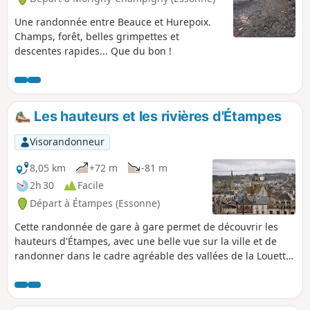
Une randonnée entre Beauce et Hurepoix.
Champs, forêt, belles grimpettes et
descentes rapides... Que du bon !
Les hauteurs et les rivières d'Étampes
Visorandonneur
8,05 km
+72 m
-81 m
2h 30
Facile
Départ à Étampes (Essonne)
Cette randonnée de gare à gare permet de découvrir les
hauteurs d'Étampes, avec une belle vue sur la ville et de
randonner dans le cadre agréable des vallées de la Louette
et de la Chalouette. Il est possible de continuer cette
randonnée en rejoignant la gare de départ (1,8km de plus)
et d'en profiter pour visiter cette petite ville qui le mérite.