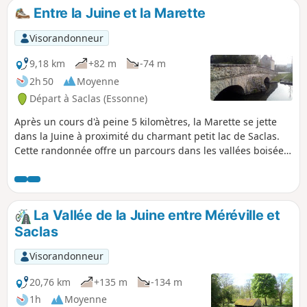
Entre la Juine et la Marette
Visorandonneur
9,18 km
+82 m
-74 m
2h 50
Moyenne
Départ à Saclas (Essonne)
Après un cours d'à peine 5 kilomètres, la Marette se jette
dans la Juine à proximité du charmant petit lac de Saclas.
Cette randonnée offre un parcours dans les vallées boisées
de ces deux rivières et à travers le plateau cultivé qui les
domine.
La Vallée de la Juine entre Méréville et
Saclas
Visorandonneur
20,76 km
+135 m
-134 m
1h
Moyenne