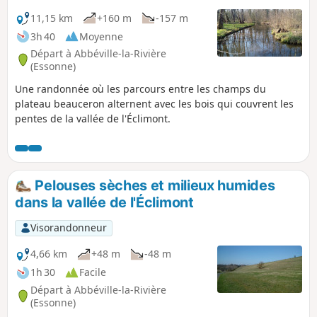
11,15 km
+160 m
-157 m
3h 40
Moyenne
Départ à Abbéville-la-Rivière
(Essonne)
Une randonnée où les parcours entre les champs du
plateau beauceron alternent avec les bois qui couvrent les
pentes de la vallée de l'Éclimont.
Pelouses sèches et milieux humides
dans la vallée de l'Éclimont
Visorandonneur
4,66 km
+48 m
-48 m
1h 30
Facile
Départ à Abbéville-la-Rivière
(Essonne)