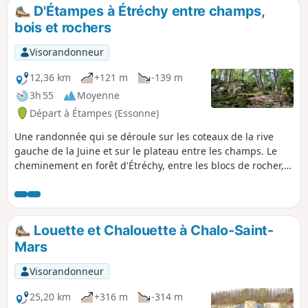
D'Étampes à Étréchy entre champs,
bois et rochers
Visorandonneur
12,36 km
+121 m
-139 m
3h 55
Moyenne
Départ à Étampes (Essonne)
Une randonnée qui se déroule sur les coteaux de la rive
gauche de la Juine et sur le plateau entre les champs. Le
cheminement en forêt d'Étréchy, entre les blocs de rocher,
est très agréable.
Louette et Chalouette à Chalo-Saint-
Mars
Visorandonneur
25,20 km
+316 m
-314 m