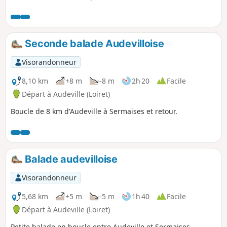
Seconde balade Audevilloise
Visorandonneur
8,10 km
+8 m
-8 m
2h 20
Facile
Départ à Audeville (Loiret)
Boucle de 8 km d'Audeville à Sermaises et retour.
Balade audevilloise
Visorandonneur
5,68 km
+5 m
-5 m
1h 40
Facile
Départ à Audeville (Loiret)
Petite balade en boucle entre Audeville et Sermaises.