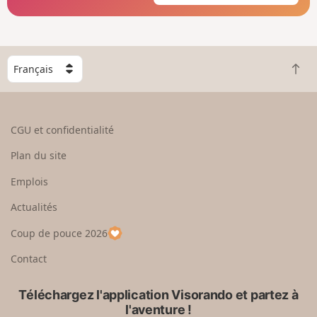
C
R
h
e
o
t
i
o
s
CGU et confidentialité
u
i
r
s
Plan du site
e
s
n
e
Emplois
h
z
Actualités
a
u
u
n
Coup de pouce 2026
t
p
a
Contact
y
s
Téléchargez l'application Visorando et partez à
l'aventure !