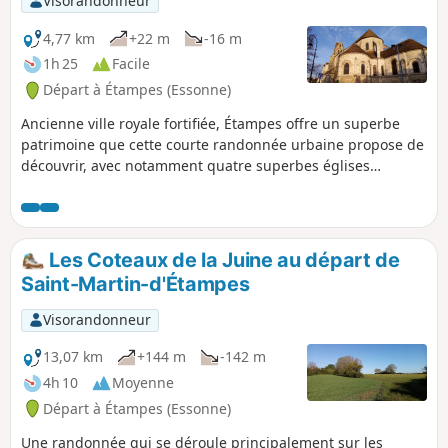
Visorandonneur
4,77 km
+22 m
-16 m
1h 25
Facile
Départ à Étampes (Essonne)
Ancienne ville royale fortifiée, Étampes offre un superbe
patrimoine que cette courte randonnée urbaine propose de
découvrir, avec notamment quatre superbes églises
gothiques dont l'Église Saint-Martin et sa tour-clocher
penchée façon Tour de Pise.
Les Coteaux de la Juine au départ de
Saint-Martin-d'Étampes
Visorandonneur
13,07 km
+144 m
-142 m
4h 10
Moyenne
Départ à Étampes (Essonne)
Une randonnée qui se déroule principalement sur les