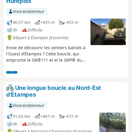
Hurepoix
Visorandonneur
40,57 km
+455 m
-453 m
3h
Difficile
Départ à Étampes (Essonne)
Envie de découvrir les sentiers balisés à
l'Ouest d’Étampes ? Cette boucle, qui
emprunte le GR®111 et et le GRP® du
Hurepoix, est faite pour vous.
Découverte des coteaux de la Louette et
Chalouette, ensuite direction le plateau
de La-Forêt-le-Roi où l'on embraye sur la
Une longue boucle au Nord-Est
vallée de la Renarde, puis retour par le
d'Etampes
plateau d'Etréchy. Un parcours agréable
avec de superbes côtes et de non moins
Visorandonneur
superbes descentes, comme d'habitude
dans la région.
41,63 km
+467 m
-472 m
4h
Difficile
Départ à Morigny-Champigny (Essonne)