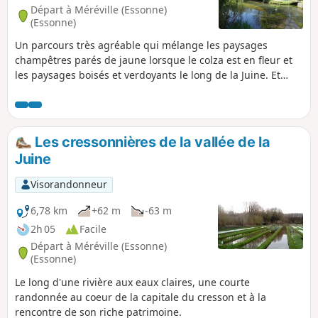
Départ à Méréville (Essonne)
(Essonne)
Un parcours très agréable qui mélange les paysages
champêtres parés de jaune lorsque le colza est en fleur et
les paysages boisés et verdoyants le long de la Juine. Et
puis, au passage, découvrez les cressonnières à Méréville,
roulez sur ce qui fut une voie romaine pour rallier Saclas.
Les cressonnières de la vallée de la
Juine
Visorandonneur
6,78 km
+62 m
-63 m
2h 05
Facile
Départ à Méréville (Essonne)
(Essonne)
Le long d'une rivière aux eaux claires, une courte
randonnée au coeur de la capitale du cresson et à la
rencontre de son riche patrimoine.