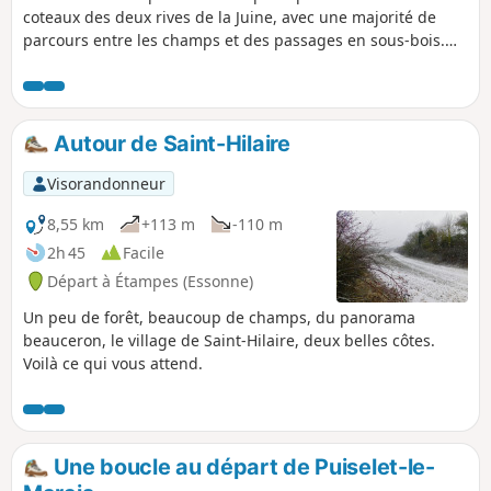
coteaux des deux rives de la Juine, avec une majorité de
parcours entre les champs et des passages en sous-bois.
Peu avant la fin, on longe tranquillement et à l'ombre la
Juine et le Juineteau.
Autour de Saint-Hilaire
Visorandonneur
8,55 km
+113 m
-110 m
2h 45
Facile
Départ à Étampes (Essonne)
Un peu de forêt, beaucoup de champs, du panorama
beauceron, le village de Saint-Hilaire, deux belles côtes.
Voilà ce qui vous attend.
Une boucle au départ de Puiselet-le-