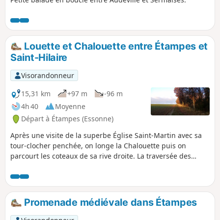
Louette et Chalouette entre Étampes et
Saint-Hilaire
Visorandonneur
15,31 km
+97 m
-96 m
4h 40
Moyenne
Départ à Étampes (Essonne)
Après une visite de la superbe Église Saint-Martin avec sa
tour-clocher penchée, on longe la Chalouette puis on
parcourt les coteaux de sa rive droite. La traversée des
villages de Chalo-Saint-Mars et de Saint-Hilaire apporte de
belles touches patrimoniales. Le retour se déroule
principalement sur une voie verte, à proximité de la
Louette.
Promenade médiévale dans Étampes