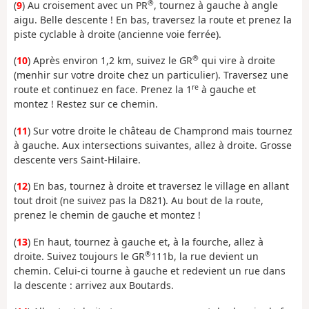
®
(
9
) Au croisement avec un PR
, tournez à gauche à angle
aigu. Belle descente ! En bas, traversez la route et prenez la
piste cyclable à droite (ancienne voie ferrée).
®
(
10
) Après environ 1,2 km, suivez le GR
qui vire à droite
(menhir sur votre droite chez un particulier). Traversez une
re
route et continuez en face. Prenez la 1
à gauche et
montez ! Restez sur ce chemin.
(
11
) Sur votre droite le château de Champrond mais tournez
à gauche. Aux intersections suivantes, allez à droite. Grosse
descente vers Saint-Hilaire.
(
12
) En bas, tournez à droite et traversez le village en allant
tout droit (ne suivez pas la D821). Au bout de la route,
prenez le chemin de gauche et montez !
(
13
) En haut, tournez à gauche et, à la fourche, allez à
®
droite. Suivez toujours le GR
111b, la rue devient un
chemin. Celui-ci tourne à gauche et redevient un rue dans
la descente : arrivez aux Boutards.