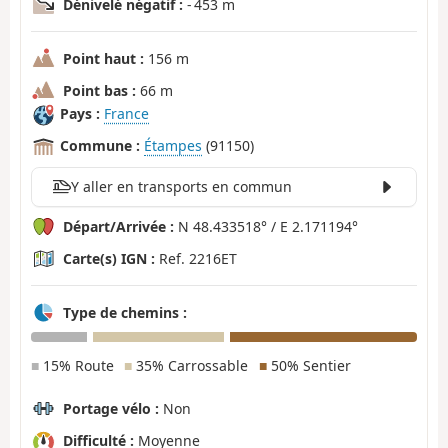
Dénivelé négatif :
- 453 m
Point haut :
156 m
Point bas :
66 m
Pays :
France
Commune :
Étampes
(91150)
Y aller en transports en commun
Départ/Arrivée :
N 48.433518° / E 2.171194°
Carte(s) IGN :
Ref. 2216ET
Type de chemins :
■
15% Route
■
35% Carrossable
■
50% Sentier
Portage vélo :
Non
Difficulté :
Moyenne