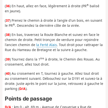
®
(
36
) En haut, allez en face, légèrement à droite (PR
balisé
en Jaune).
(
37
) Prenez le chemin à droite à l'angle d'un bois, en suivant
®
le PR
. Descendez la dernière côte de la virée.
(
38
) En bas, traversez la Route Blanche et suivez en face le
chemin de droite. Petit tronçon de verdure pour rejoindre
l'ancien chemin de
la Ferté Alais
. Tout droit pour rattraper la
Rue du Hameau de Bretagne et la suivre à gauche.
ère
(
39
) Tournez dans la 1
à droite, le Chemin des Rouas. Au
croisement, allez tout droit.
(
40
) Au croisement en T, tournez à gauche. Allez tout droit
au croisement suivant. Débouchez sur la D191 et suivez-la à
droite. Juste après le pont sur la Juine, retrouvez à gauche le
parking (
D/A
).
Points de passage
D/A
: km 0 - alt. 69 m - Avenue de Coquerive x Rue de