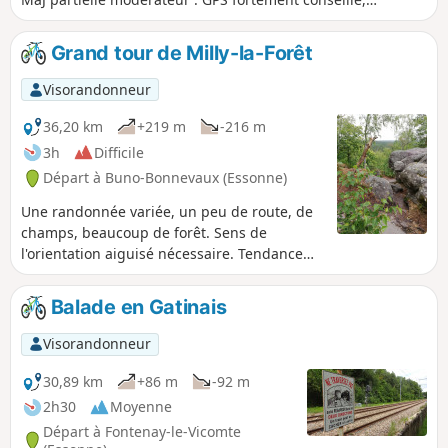
descriptif ancien et minimaliste
Grand tour de Milly-la-Forêt
Visorandonneur
36,20 km
+219 m
-216 m
3h
Difficile
Départ à Buno-Bonnevaux (Essonne)
Une randonnée variée, un peu de route, de
champs, beaucoup de forêt. Sens de
l'orientation aiguisé nécessaire. Tendance
aux sentiers sauvages et au hors piste
préférable. Un début en douceur à travers
Balade en Gatinais
bois et champs, puis traversée de la Forêt
des Trois Pignons et retour par celle de
Visorandonneur
Maisse. Note modérateur problèmes sur ce
circuit, voir l'avis du 02/08/2022
30,89 km
+86 m
-92 m
2h30
Moyenne
Départ à Fontenay-le-Vicomte