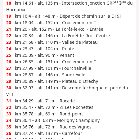
18
: km 14.61 - alt. 135 m - Intersection Jonction GRP°°®°° du
Hurepoix
19
: km 16.4 - alt. 148 m - Départ de chemin sur la D191
20
: km 18.04 - alt. 152 m - Croisement en T
21
: km 20 - alt. 152 m - La Forêt-le-Roi - Entrée
22
: km 20.34 - alt. 146 m - La Forêt-le-Roi - Centre
23
: km 21.58 - alt. 110 m - Vallée de Plateau
24
: km 23.43 - alt. 104 m - Route
25
: km 25.39 - alt. 96 m - Venant
26
: km 26.35 - alt. 151 m - Croisement en T
27
: km 27.99 - alt. 101 m - Fourchainville
28
: km 28.87 - alt. 146 m - Saudreville
29
: km 30.89 - alt. 149 m - Plateau d'Étréchy
30
: km 32.93 - alt. 141 m - Descente technique et porté du
VTT
31
: km 34.29 - alt. 71 m - Rocade
32
: km 35.47 - alt. 72 m - ZI Les Rochettes
33
: km 35.78 - alt. 69 m - Rond-point
34
: km 36.4 - alt. 68 m - Morigny Champigny
35
: km 36.76 - alt. 72 m - Rue des Vignes
36
: km 37.74 - alt. 137 m - Carrefour