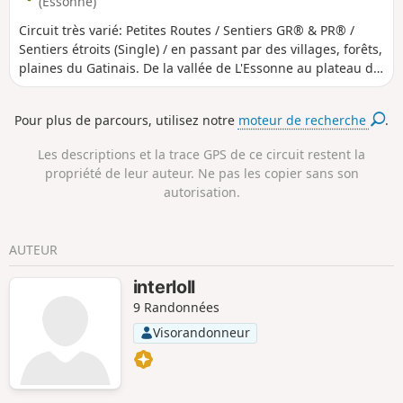
(Essonne)
Circuit très varié: Petites Routes / Sentiers GR® & PR® /
Sentiers étroits (Single) / en passant par des villages, forêts,
plaines du Gatinais. De la vallée de L'Essonne au plateau de
Mondeville. Sur les communes de Fontenay-le-Vicomte,
Chevannes, Champcueil, Nainville les Roches, Mondeville,
Pour plus de parcours, utilisez notre
moteur de recherche
.
Ballancourt sur Essonnes
Les descriptions et la trace GPS de ce circuit restent la
propriété de leur auteur. Ne pas les copier sans son
autorisation.
AUTEUR
interloll
9 Randonnées
Visorandonneur