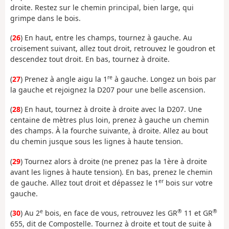
droite. Restez sur le chemin principal, bien large, qui
grimpe dans le bois.
(
26
) En haut, entre les champs, tournez à gauche. Au
croisement suivant, allez tout droit, retrouvez le goudron et
descendez tout droit. En bas, tournez à droite.
re
(
27
) Prenez à angle aigu la 1
à gauche. Longez un bois par
la gauche et rejoignez la D207 pour une belle ascension.
(
28
) En haut, tournez à droite à droite avec la D207. Une
centaine de mètres plus loin, prenez à gauche un chemin
des champs. À la fourche suivante, à droite. Allez au bout
du chemin jusque sous les lignes à haute tension.
(
29
) Tournez alors à droite (ne prenez pas la 1ère à droite
avant les lignes à haute tension). En bas, prenez le chemin
er
de gauche. Allez tout droit et dépassez le 1
bois sur votre
gauche.
e
®
®
(
30
) Au 2
bois, en face de vous, retrouvez les GR
11 et GR
655, dit de Compostelle. Tournez à droite et tout de suite à