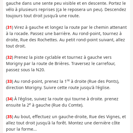
gauche dans une sente peu visible et en descente. Portez le
vélo à plusieurs reprises (ça le reposera un peu). Descendez
toujours tout droit jusqu'à une route.
(
31
) Virez à gauche et longez la route par le chemin attenant
à la rocade. Passez une barrière. Au rond-point, tournez à
droite, Rue des Rochettes. Au petit rond-point suivant, allez
tout droit.
(
32
) Prenez la piste cyclable et tournez à gauche vers
Morigny par la route de Brières. Traversez le carrefour,
passez sous la N20.
re
(
33
) Au rond-point, prenez la 1
à droite (Rue des Ponts),
direction Morigny. Suivre cette route jusqu'à l'église.
(
34
) À l'église, suivez la route qui tourne à droite. prenez
e
ensuite la 2
à gauche (Rue du Comte).
(
35
) Au bout, effectuez un gauche-droite, Rue des Vignes, et
allez tout droit jusqu'à la forêt. Montez une dernière côte
pour la forme...