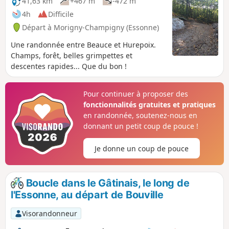
41,63 km
+467 m
-472 m
4h
Difficile
Départ à Morigny-Champigny (Essonne)
Une randonnée entre Beauce et Hurepoix.
Champs, forêt, belles grimpettes et
descentes rapides... Que du bon !
Pour continuer à proposer des
fonctionnalités gratuites et pratiques
en randonnée, soutenez-nous en
donnant un petit coup de pouce !
Je donne un coup de pouce
Boucle dans le Gâtinais, le long de
l'Essonne, au départ de Bouville
Visorandonneur