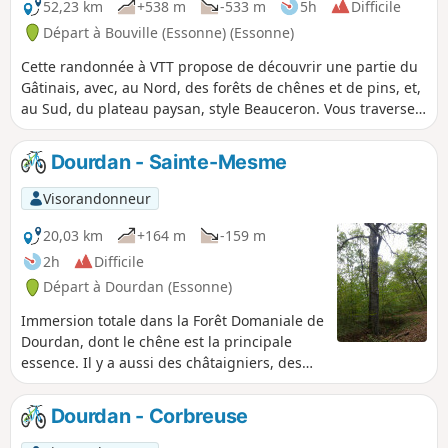
52,23 km
+538 m
-533 m
5h
Difficile
Départ à Bouville (Essonne) (Essonne)
Cette randonnée à VTT propose de découvrir une partie du
Gâtinais, avec, au Nord, des forêts de chênes et de pins, et,
au Sud, du plateau paysan, style Beauceron. Vous traversez
plusieurs villages typiques de la région et vous longerez la
vallée de l'Essonne, qui se fait discrète mais dont les
Dourdan - Sainte-Mesme
coteaux vous chatouilleront les mollets.
Visorandonneur
20,03 km
+164 m
-159 m
2h
Difficile
Départ à Dourdan (Essonne)
Immersion totale dans la Forêt Domaniale de
Dourdan, dont le chêne est la principale
essence. Il y a aussi des châtaigniers, des
frênes, des hêtres et des bouleaux. À
certains endroits sablonneux, ils sont
Dourdan - Corbreuse
remplacés par des pins. La légende de
Sainte-Mesme et le patrimoine médiéval de