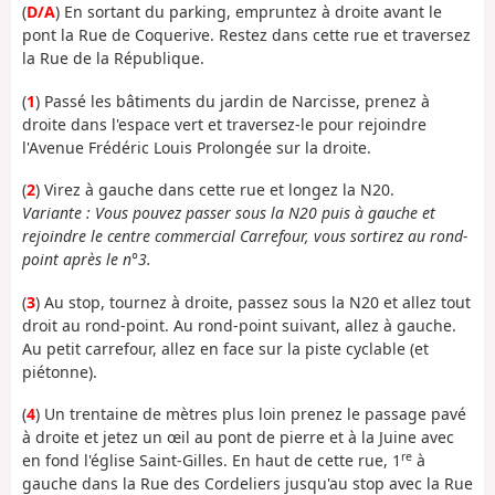
(
D/A
) En sortant du parking, empruntez à droite avant le
pont la Rue de Coquerive. Restez dans cette rue et traversez
la Rue de la République.
(
1
) Passé les bâtiments du jardin de Narcisse, prenez à
droite dans l'espace vert et traversez-le pour rejoindre
l'Avenue Frédéric Louis Prolongée sur la droite.
(
2
) Virez à gauche dans cette rue et longez la N20.
Variante : Vous pouvez passer sous la N20 puis à gauche et
rejoindre le centre commercial Carrefour, vous sortirez au rond-
point après le n°3.
(
3
) Au stop, tournez à droite, passez sous la N20 et allez tout
droit au rond-point. Au rond-point suivant, allez à gauche.
Au petit carrefour, allez en face sur la piste cyclable (et
piétonne).
(
4
) Un trentaine de mètres plus loin prenez le passage pavé
à droite et jetez un œil au pont de pierre et à la Juine avec
re
en fond l'église Saint-Gilles. En haut de cette rue, 1
à
gauche dans la Rue des Cordeliers jusqu'au stop avec la Rue