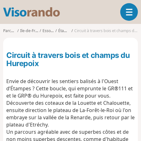
V
O
i
u
s
v
o
Parcours
Ile-de-France
Essonne
Étampes
Circuit à travers bois et champs du Hurepoix
r
r
i
a
r
n
Circuit à travers bois et champs du
l
d
a
Hurepoix
o
n
a
Envie de découvrir les sentiers balisés à l'Ouest
v
i
d’Étampes ? Cette boucle, qui emprunte le GR®111 et
g
et le GRP® du Hurepoix, est faite pour vous.
a
Découverte des coteaux de la Louette et Chalouette,
t
ensuite direction le plateau de La-Forêt-le-Roi où l'on
i
embraye sur la vallée de la Renarde, puis retour par le
o
plateau d'Etréchy.
n
Un parcours agréable avec de superbes côtes et de
non moins superbes descentes, comme d'habitude