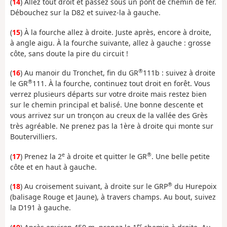
(
14
) Allez tout droit et passez sous un pont de chemin de fer.
Débouchez sur la D82 et suivez-la à gauche.
(
15
) À la fourche allez à droite. Juste après, encore à droite,
à angle aigu. À la fourche suivante, allez à gauche : grosse
côte, sans doute la pire du circuit !
®
(
16
) Au manoir du Tronchet, fin du GR
111b : suivez à droite
®
le GR
111. À la fourche, continuez tout droit en forêt. Vous
verrez plusieurs départs sur votre droite mais restez bien
sur le chemin principal et balisé. Une bonne descente et
vous arrivez sur un tronçon au creux de la vallée des Grès
très agréable. Ne prenez pas la 1ère à droite qui monte sur
Boutervilliers.
e
®
(
17
) Prenez la 2
à droite et quitter le GR
. Une belle petite
côte et en haut à gauche.
®
(
18
) Au croisement suivant, à droite sur le GRP
du Hurepoix
(balisage Rouge et Jaune), à travers champs. Au bout, suivez
la D191 à gauche.
er