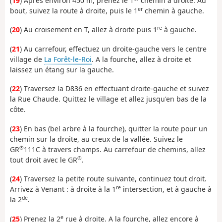
(
19
) Après environ 450 m, prenez le 1
chemin à droite. Au
er
bout, suivez la route à droite, puis le 1
chemin à gauche.
re
(
20
) Au croisement en T, allez à droite puis 1
à gauche.
(
21
) Au carrefour, effectuez un droite-gauche vers le centre
village de
La Forêt-le-Roi
. A la fourche, allez à droite et
laissez un étang sur la gauche.
(
22
) Traversez la D836 en effectuant droite-gauche et suivez
la Rue Chaude. Quittez le village et allez jusqu'en bas de la
côte.
(
23
) En bas (bel arbre à la fourche), quitter la route pour un
chemin sur la droite, au creux de la vallée. Suivez le
®
GR
111C à travers champs. Au carrefour de chemins, allez
®
tout droit avec le GR
.
(
24
) Traversez la petite route suivante, continuez tout droit.
re
Arrivez à Venant : à droite à la 1
intersection, et à gauche à
de
la 2
.
e
(
25
) Prenez la 2
rue à droite. A la fourche, allez encore à