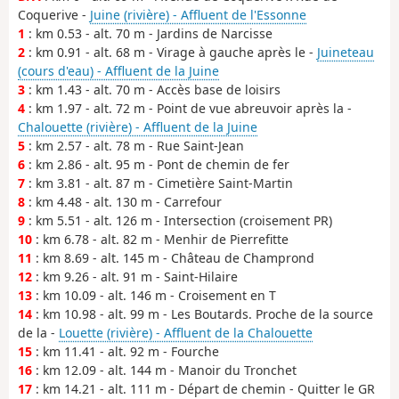
Coquerive -
Juine (rivière) - Affluent de l'Essonne
1
: km 0.53 - alt. 70 m - Jardins de Narcisse
2
: km 0.91 - alt. 68 m - Virage à gauche après le -
Juineteau
(cours d'eau) - Affluent de la Juine
3
: km 1.43 - alt. 70 m - Accès base de loisirs
4
: km 1.97 - alt. 72 m - Point de vue abreuvoir après la -
Chalouette (rivière) - Affluent de la Juine
5
: km 2.57 - alt. 78 m - Rue Saint-Jean
6
: km 2.86 - alt. 95 m - Pont de chemin de fer
7
: km 3.81 - alt. 87 m - Cimetière Saint-Martin
8
: km 4.48 - alt. 130 m - Carrefour
9
: km 5.51 - alt. 126 m - Intersection (croisement PR)
10
: km 6.78 - alt. 82 m - Menhir de Pierrefitte
11
: km 8.69 - alt. 145 m - Château de Champrond
12
: km 9.26 - alt. 91 m - Saint-Hilaire
13
: km 10.09 - alt. 146 m - Croisement en T
14
: km 10.98 - alt. 99 m - Les Boutards. Proche de la source
de la -
Louette (rivière) - Affluent de la Chalouette
15
: km 11.41 - alt. 92 m - Fourche
16
: km 12.09 - alt. 144 m - Manoir du Tronchet
17
: km 14.21 - alt. 111 m - Départ de chemin - Quitter le GR