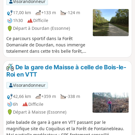
Visorandonneur
Dourdan.
17,00 km
+133 m
-124 m
1h30
Difficile
Départ à Dourdan (Essonne)
Ce parcours sportif dans la Forêt
Domaniale de Dourdan, nous immerge
totalement dans cette très belle forêt,
sans oublier le centre médiéval de
Dourdan.
De la gare de Maisse à celle de Bois-le-
Roi en VTT
Visorandonneur
42,66 km
+359 m
-338 m
6h
Difficile
Départ à Maisse (Essonne)
Jolie balade de gare à gare en VTT passant par le
magnifique site du Coquibus et la Forêt de Fontainebleau.
MaJ partielle modérateur : GPS fortement conseillé,