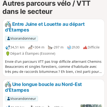
Autres parcours vélo / VTT
dans le secteur
Entre Juine et Louette au départ
d'Étampes
Visorandonneur
34,51 km
+304 m
-297 m
2h30
Difficile
Départ à Étampes (Essonne)
Envie d'un parcours VTT pas trop difficile alternant Chemins
Beaucerons et singles forestiers, comme d'habitude avec
très peu de raccords bitumineux ? Eh bien, c'est parti pour
le Sud-Ouest étampois.
Une longue boucle au Nord-Est
d'Etampes
Visorandonneur