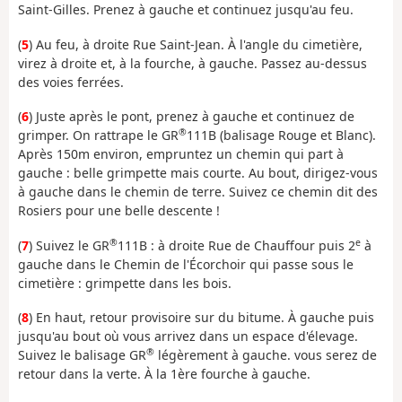
Saint-Gilles. Prenez à gauche et continuez jusqu'au feu.
(
5
) Au feu, à droite Rue Saint-Jean. À l'angle du cimetière,
virez à droite et, à la fourche, à gauche. Passez au-dessus
des voies ferrées.
(
6
) Juste après le pont, prenez à gauche et continuez de
®
grimper. On rattrape le GR
111B (balisage Rouge et Blanc).
Après 150m environ, empruntez un chemin qui part à
gauche : belle grimpette mais courte. Au bout, dirigez-vous
à gauche dans le chemin de terre. Suivez ce chemin dit des
Rosiers pour une belle descente !
®
e
(
7
) Suivez le GR
111B : à droite Rue de Chauffour puis 2
à
gauche dans le Chemin de l'Écorchoir qui passe sous le
cimetière : grimpette dans les bois.
(
8
) En haut, retour provisoire sur du bitume. À gauche puis
jusqu'au bout où vous arrivez dans un espace d'élevage.
®
Suivez le balisage GR
légèrement à gauche. vous serez de
retour dans la verte. À la 1ère fourche à gauche.