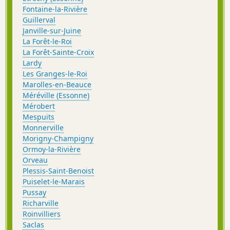
Fontaine-la-Rivière
Guillerval
Janville-sur-Juine
La Forêt-le-Roi
La Forêt-Sainte-Croix
Lardy
Les Granges-le-Roi
Marolles-en-Beauce
Méréville (Essonne)
Mérobert
Mespuits
Monnerville
Morigny-Champigny
Ormoy-la-Rivière
Orveau
Plessis-Saint-Benoist
Puiselet-le-Marais
Pussay
Richarville
Roinvilliers
Saclas