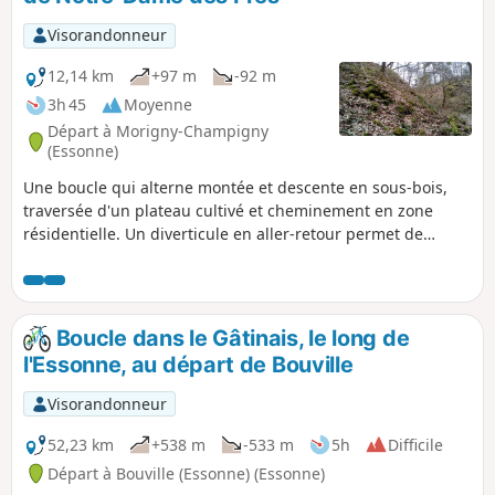
Visorandonneur
12,14 km
+97 m
-92 m
3h 45
Moyenne
Départ à Morigny-Champigny
(Essonne)
Une boucle qui alterne montée et descente en sous-bois,
traversée d'un plateau cultivé et cheminement en zone
résidentielle. Un diverticule en aller-retour permet de
visiter un polissoir du Néolithique.
Boucle dans le Gâtinais, le long de
l'Essonne, au départ de Bouville
Visorandonneur
52,23 km
+538 m
-533 m
5h
Difficile
Départ à Bouville (Essonne) (Essonne)