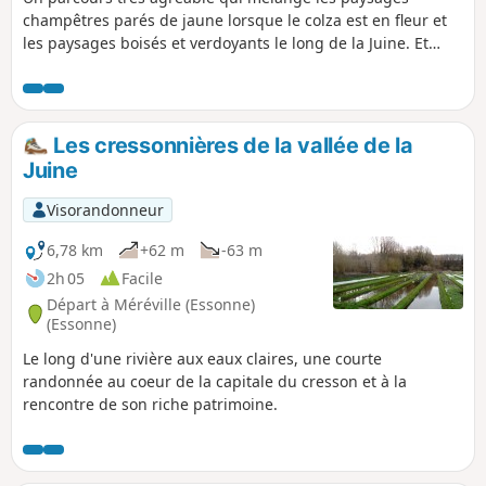
champêtres parés de jaune lorsque le colza est en fleur et
les paysages boisés et verdoyants le long de la Juine. Et
puis, au passage, découvrez les cressonnières à Méréville,
roulez sur ce qui fut une voie romaine pour rallier Saclas.
Les cressonnières de la vallée de la
Juine
Visorandonneur
6,78 km
+62 m
-63 m
2h 05
Facile
Départ à Méréville (Essonne)
(Essonne)
Le long d'une rivière aux eaux claires, une courte
randonnée au coeur de la capitale du cresson et à la
rencontre de son riche patrimoine.