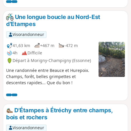
randonnée en rejoignant la gare de départ (1,8km de plus)
et d'en profiter pour visiter cette petite ville qui le mérite.
Une longue boucle au Nord-Est
d'Etampes
Visorandonneur
41,63 km
+467 m
-472 m
4h
Difficile
Départ à Morigny-Champigny (Essonne)
Une randonnée entre Beauce et Hurepoix.
Champs, forêt, belles grimpettes et
descentes rapides... Que du bon !
D'Étampes à Étréchy entre champs,
bois et rochers
Visorandonneur