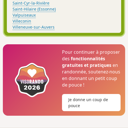
Saint-Cyr-la-Rivière
Saint-Hilaire (Essonne)
Valpuiseaux
Villeconin
Villeneuve-sur-Auvers
Pour continuer à proposer
des
fonctionnalités
gratuites et pratiques
en
randonnée, soutenez-nous
en donnant un petit coup
de pouce !
Je donne un coup de
pouce