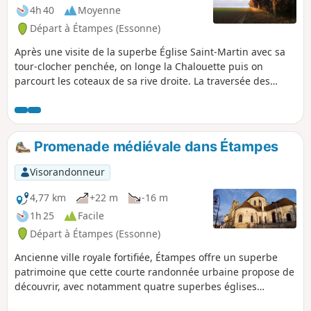
4h 40
Moyenne
Départ à Étampes (Essonne)
Après une visite de la superbe Église Saint-Martin avec sa
tour-clocher penchée, on longe la Chalouette puis on
parcourt les coteaux de sa rive droite. La traversée des
villages de Chalo-Saint-Mars et de Saint-Hilaire apporte de
belles touches patrimoniales. Le retour se déroule
principalement sur une voie verte, à proximité de la
Louette.
Promenade médiévale dans Étampes
Visorandonneur
4,77 km
+22 m
-16 m
1h 25
Facile
Départ à Étampes (Essonne)
Ancienne ville royale fortifiée, Étampes offre un superbe
patrimoine que cette courte randonnée urbaine propose de
découvrir, avec notamment quatre superbes églises
gothiques dont l'Église Saint-Martin et sa tour-clocher