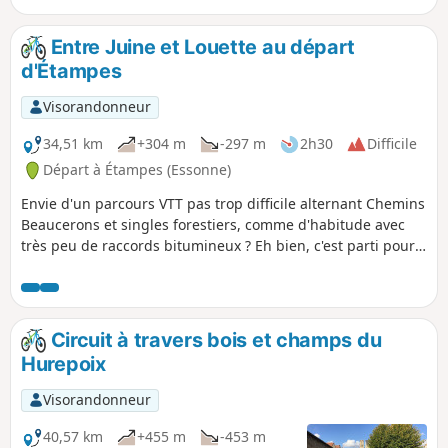
milieux naturels s’offre aux promeneurs et randonneurs.
Entre Juine et Louette au départ
d'Étampes
Visorandonneur
34,51 km
+304 m
-297 m
2h30
Difficile
Départ à Étampes (Essonne)
Envie d'un parcours VTT pas trop difficile alternant Chemins
Beaucerons et singles forestiers, comme d'habitude avec
très peu de raccords bitumineux ? Eh bien, c'est parti pour
le Sud-Ouest étampois.
Circuit à travers bois et champs du
Hurepoix
Visorandonneur
40,57 km
+455 m
-453 m