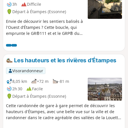
3h
Difficile
Départ à Étampes (Essonne)
Envie de découvrir les sentiers balisés à
l'Ouest d’Étampes ? Cette boucle, qui
emprunte le GR®111 et et le GRP® du
Hurepoix, est faite pour vous.
Découverte des coteaux de la Louette et
Chalouette, ensuite direction le plateau
de La-Forêt-le-Roi où l'on embraye sur la
Les hauteurs et les rivières d'Étampes
vallée de la Renarde, puis retour par le
plateau d'Etréchy. Un parcours agréable
Visorandonneur
avec de superbes côtes et de non moins
superbes descentes, comme d'habitude
8,05 km
+72 m
-81 m
dans la région.
2h 30
Facile
Départ à Étampes (Essonne)
Cette randonnée de gare à gare permet de découvrir les
hauteurs d'Étampes, avec une belle vue sur la ville et de
randonner dans le cadre agréable des vallées de la Louette
et de la Chalouette. Il est possible de continuer cette