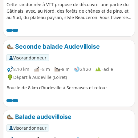
Cette randonnée à VTT propose de découvrir une partie du
Gâtinais, avec, au Nord, des forêts de chênes et de pins, et,
au Sud, du plateau paysan, style Beauceron. Vous traversez
plusieurs villages typiques de la région et vous longerez la
vallée de l'Essonne, qui se fait discrète mais dont les
coteaux vous chatouilleront les mollets.
Seconde balade Audevilloise
Visorandonneur
8,10 km
+8 m
-8 m
2h 20
Facile
Départ à Audeville (Loiret)
Boucle de 8 km d'Audeville à Sermaises et retour.
Balade audevilloise
Visorandonneur