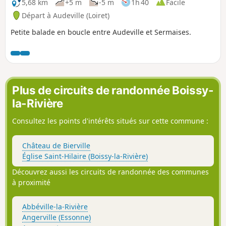
5,68 km
+5 m
-5 m
1h 40
Facile
Départ à Audeville (Loiret)
Petite balade en boucle entre Audeville et Sermaises.
Plus de circuits de randonnée Boissy-
la-Rivière
Consultez les points d'intérêts situés sur cette commune :
Château de Bierville
Église Saint-Hilaire (Boissy-la-Rivière)
Découvrez aussi les circuits de randonnée des communes
à proximité
Abbéville-la-Rivière
Angerville (Essonne)