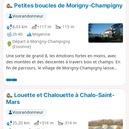
Petites boucles de Morigny-Champigny
Visorandonneur
8,03 km
+117 m
-115 m
2h 40
Moyenne
Départ à Morigny-Champigny
(Essonne)
Une sorte de grand 8, les émotions fortes en moins, avec
des montées et des descentes à travers bois et champs. En
fin de parcours, le village de Morigny-Champigny laisse
découvrir un joli parc arboré, un petit château et l'église
d'une ancienne abbaye.
Louette et Chalouette à Chalo-Saint-
Mars
Visorandonneur
25,20 km
+316 m
-314 m