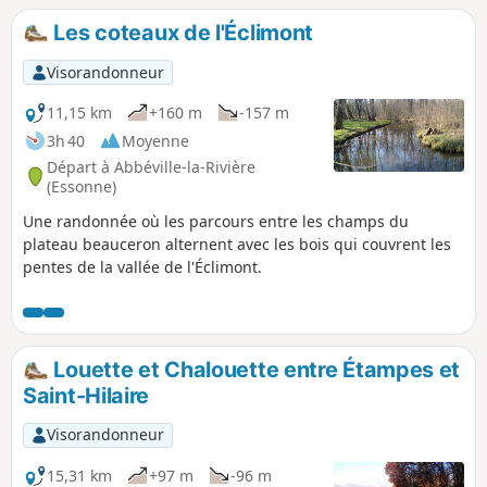
Les coteaux de l'Éclimont
Visorandonneur
11,15 km
+160 m
-157 m
3h 40
Moyenne
Départ à Abbéville-la-Rivière
(Essonne)
Une randonnée où les parcours entre les champs du
plateau beauceron alternent avec les bois qui couvrent les
pentes de la vallée de l'Éclimont.
Louette et Chalouette entre Étampes et
Saint-Hilaire
Visorandonneur
15,31 km
+97 m
-96 m