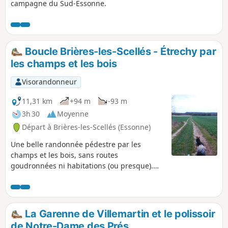
campagne du Sud-Essonne.
Boucle Brières-les-Scellés - Étrechy par
les champs et les bois
Visorandonneur
11,31 km
+94 m
-93 m
3h 30
Moyenne
Départ à Brières-les-Scellés (Essonne)
Une belle randonnée pédestre par les
champs et les bois, sans routes
goudronnées ni habitations (ou presque).
Des paysages variés, vallée, bois, forêt,
rochers, haras de chevaux, pinède, avec de
jolis sites pour pique-niquer. Un grand bol
de nature !
La Garenne de Villemartin et le polissoir
de Notre-Dame des Prés