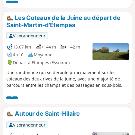
penchée façon Tour de Pise.
Les Coteaux de la Juine au départ de
Saint-Martin-d'Étampes
Visorandonneur
13,07 km
+144 m
-142 m
4h 10
Moyenne
Départ à Étampes (Essonne)
Une randonnée qui se déroule principalement sur les
coteaux des deux rives de la Juine, avec une majorité de
parcours entre les champs et des passages en sous-bois.
Peu avant la fin, on longe tranquillement et à l'ombre la
Juine et le Juineteau.
Autour de Saint-Hilaire
Visorandonneur