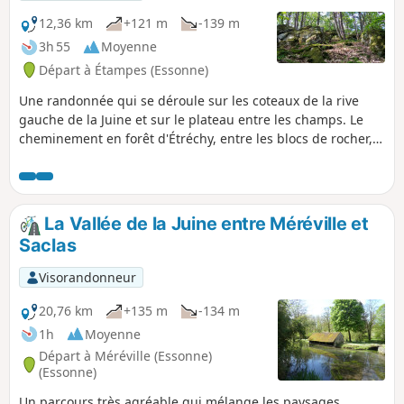
12,36 km
+121 m
-139 m
3h 55
Moyenne
Départ à Étampes (Essonne)
Une randonnée qui se déroule sur les coteaux de la rive
gauche de la Juine et sur le plateau entre les champs. Le
cheminement en forêt d'Étréchy, entre les blocs de rocher,
est très agréable.
La Vallée de la Juine entre Méréville et
Saclas
Visorandonneur
20,76 km
+135 m
-134 m
1h
Moyenne
Départ à Méréville (Essonne)
(Essonne)
Un parcours très agréable qui mélange les paysages