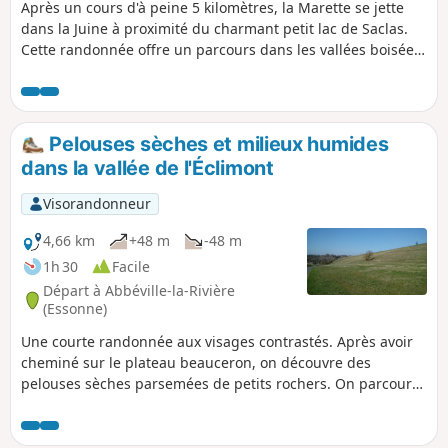
Après un cours d'à peine 5 kilomètres, la Marette se jette
dans la Juine à proximité du charmant petit lac de Saclas.
Cette randonnée offre un parcours dans les vallées boisées
de ces deux rivières et à travers le plateau cultivé qui les
domine.
Pelouses sèches et milieux humides
dans la vallée de l'Éclimont
Visorandonneur
4,66 km
+48 m
-48 m
1h 30
Facile
Départ à Abbéville-la-Rivière
(Essonne)
Une courte randonnée aux visages contrastés. Après avoir
cheminé sur le plateau beauceron, on découvre des
pelouses sèches parsemées de petits rochers. On parcourt
ensuite la vallée de l'Éclimont et ses milieux humides.