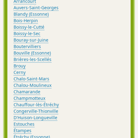
Arrancourt
Auvers-Saint-Georges
Blandy (Essonne)
Bois-Herpin
Boissy-le-Cutté
Boissy-le-Sec
Bouray-sur-Juine
Boutervilliers
Bouville (Essonne)
Brières-les-Scellés
Brouy
Cerny
Chalo-Saint-Mars
Chalou-Moulineux
Chamarande
Champmotteux
Chauffour-lès-Étréchy
Congerville-Thionville
D'Huison-Longueville
Estouches
Étampes
Étréchy (Essonne)