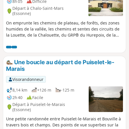
8h 05
Difficile
Départ à Chalo-Saint-Mars
(Essonne)
On emprunte les chemins de plateau, de forêts, des zones
humides de la vallée, les chemins et sentes des circuits de
la Louette, de la Chalouette, du GRP® du Hurepoix, de la
plateforme de l'ancienne ligne SNCF de Saint-Hilaire et du
GR®111. Contraste entre les grands espaces des plateaux
et les zones humides de la vallée. Contempler l'allée de
Cèdres et Séquoia de plus de 300 ans.
Une boucle au départ de Puiselet-le-
Marais
Visorandonneur
8,14 km
+126 m
-125 m
2h 40
Facile
Départ à Puiselet-le-Marais
(Essonne)
Une petite randonnée entre Puiselet-le-Marais et Bouville à
travers bois et champs. Des points de vue superbes sur la