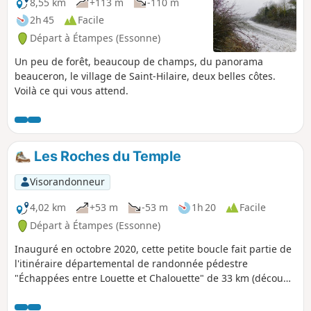
8,55 km
+113 m
-110 m
2h 45
Facile
Départ à Étampes (Essonne)
Un peu de forêt, beaucoup de champs, du panorama
beauceron, le village de Saint-Hilaire, deux belles côtes.
Voilà ce qui vous attend.
Les Roches du Temple
Visorandonneur
4,02 km
+53 m
-53 m
1h 20
Facile
Départ à Étampes (Essonne)
Inauguré en octobre 2020, cette petite boucle fait partie de
l'itinéraire départemental de randonnée pédestre
"Échappées entre Louette et Chalouette" de 33 km (découpé
en 6 boucles). Elle vous permettra de découvrir les coteaux
calcaires mais aussi des zones humides. Une diversité de