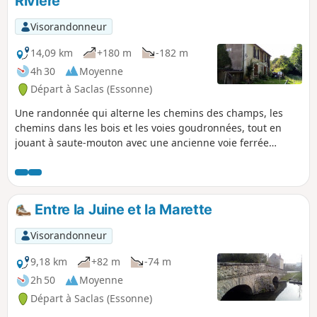
Rivière
p
Visorandonneur
14,09 km
+180 m
-182 m
4h 30
Moyenne
Départ à Saclas (Essonne)
Une randonnée qui alterne les chemins des champs, les
chemins dans les bois et les voies goudronnées, tout en
jouant à saute-mouton avec une ancienne voie ferrée
désaffectée. Une église romane, un château, un vieux pont
et quelques autres éléments de patrimoine sont au rendez-
vous.
Entre la Juine et la Marette
Visorandonneur
9,18 km
+82 m
-74 m
2h 50
Moyenne
Départ à Saclas (Essonne)