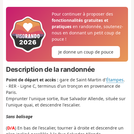
Pour continuer à proposer des
fonctionnalités gratuites et
pratiques
en randonnée, soutenez-
nous en donnant un petit coup de
pouce !
Je donne un coup de pouce
Description de la randonnée
Point de départ et accès :
gare de Saint-Martin d'
Étampes
.
- RER - Ligne C, terminus d'un tronçon en provenance de
Paris.
Emprunter l'unique sortie, Rue Salvador Allende, située sur
l'unique quai, et descendre l'escalier.
Sans balisage
(
D/A
) En bas de l'escalier, tourner à droite et descendre un