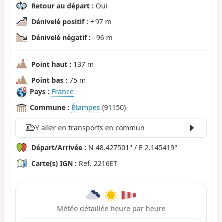
Retour au départ :
Oui
Dénivelé positif :
+ 97 m
Dénivelé négatif :
- 96 m
Point haut :
137 m
Point bas :
75 m
Pays :
France
Commune :
Étampes
(91150)
Y aller en transports en commun
Départ/Arrivée :
N 48.427501° / E 2.145419°
Carte(s) IGN :
Ref. 2216ET
Météo détaillée heure par heure