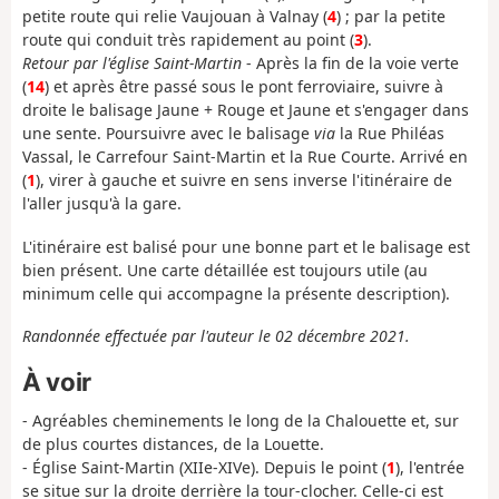
petite route qui relie Vaujouan à Valnay (
4
) ; par la petite
route qui conduit très rapidement au point (
3
).
Retour par l'église Saint-Martin
- Après la fin de la voie verte
(
14
) et après être passé sous le pont ferroviaire, suivre à
droite le balisage Jaune + Rouge et Jaune et s'engager dans
une sente. Poursuivre avec le balisage
via
la Rue Philéas
Vassal, le Carrefour Saint-Martin et la Rue Courte. Arrivé en
(
1
), virer à gauche et suivre en sens inverse l'itinéraire de
l'aller jusqu'à la gare.
L'itinéraire est balisé pour une bonne part et le balisage est
bien présent. Une carte détaillée est toujours utile (au
minimum celle qui accompagne la présente description).
Randonnée effectuée par l'auteur le 02 décembre 2021.
À voir
- Agréables cheminements le long de la Chalouette et, sur
de plus courtes distances, de la Louette.
- Église Saint-Martin (XIIe-XIVe). Depuis le point (
1
), l'entrée
se situe sur la droite derrière la tour-clocher. Celle-ci est