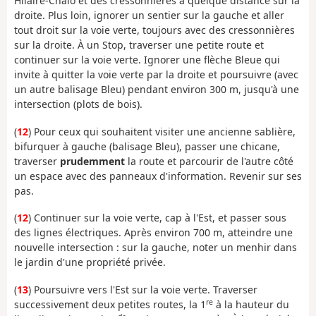
Hilaire-Chalo et des cressonnières à quelque distance sur la
droite. Plus loin, ignorer un sentier sur la gauche et aller
tout droit sur la voie verte, toujours avec des cressonnières
sur la droite. À un Stop, traverser une petite route et
continuer sur la voie verte. Ignorer une flèche Bleue qui
invite à quitter la voie verte par la droite et poursuivre (avec
un autre balisage Bleu) pendant environ 300 m, jusqu'à une
intersection (plots de bois).
(
12
) Pour ceux qui souhaitent visiter une ancienne sablière,
bifurquer à gauche (balisage Bleu), passer une chicane,
traverser
prudemment
la route et parcourir de l'autre côté
un espace avec des panneaux d'information. Revenir sur ses
pas.
(
12
) Continuer sur la voie verte, cap à l'Est, et passer sous
des lignes électriques. Après environ 700 m, atteindre une
nouvelle intersection : sur la gauche, noter un menhir dans
le jardin d'une propriété privée.
(
13
) Poursuivre vers l'Est sur la voie verte. Traverser
re
successivement deux petites routes, la 1
à la hauteur du