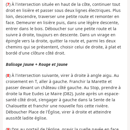
(
7
) À l'intersection située en haut de la côte, continuer tout
droit en lisière et passer sous deux lignes électriques. Plus
loin, descendre, traverser une petite route et remonter en
face. Demeurer en lisière puis, dans une légère descente,
entrer dans le bois. Déboucher sur une petite route et la
suivre à droite, toujours en descente. Dans un virage en
épingle vers la droite, quitter la route et, parmi les deux
chemins qui se présentent, choisir celui de droite, à plat et
bordé d'une clôture côté droit.
Balisage Jaune + Rouge et Jaune
(
8
) À l'intersection suivante, virer à droite à angle aigu. Au
croisement en T, aller à gauche. Franchir la Marette et
passer devant un château côté gauche. Au Stop, prendre à
droite la Rue Eudes Le Maire (D82). Juste après un espace-
santé côté droit, s'engager à gauche dans la Sente de la
Chalouette et franchir une nouvelle fois cette rivière.
Déboucher Place de l'Église, virer à droite et atteindre
aussitôt ladite église.
(
9
) Dos au portail de l'église, gravir la ruelle pavée en face