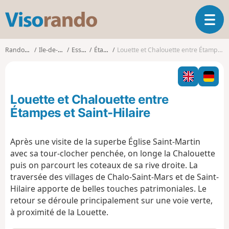
V
O
i
u
s
v
o
Randonnées
Ile-de-France
Essonne
Étampes
Louette et Chalouette entre Étampes et Saint-Hilaire
r
r
i
a
r
n
l
d
Louette et Chalouette entre
a
o
n
Étampes et Saint-Hilaire
a
v
Après une visite de la superbe Église Saint-Martin
i
avec sa tour-clocher penchée, on longe la Chalouette
g
a
puis on parcourt les coteaux de sa rive droite. La
t
traversée des villages de Chalo-Saint-Mars et de Saint-
i
Hilaire apporte de belles touches patrimoniales. Le
o
retour se déroule principalement sur une voie verte,
n
à proximité de la Louette.