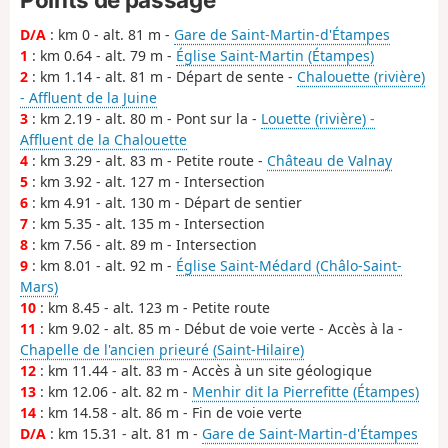
D/A
: km 0 - alt. 81 m -
Gare de Saint-Martin-d'Étampes
1
: km 0.64 - alt. 79 m -
Église Saint-Martin (Étampes)
2
: km 1.14 - alt. 81 m - Départ de sente -
Chalouette (rivière)
- Affluent de la Juine
3
: km 2.19 - alt. 80 m - Pont sur la -
Louette (rivière) -
Affluent de la Chalouette
4
: km 3.29 - alt. 83 m - Petite route -
Château de Valnay
5
: km 3.92 - alt. 127 m - Intersection
6
: km 4.91 - alt. 130 m - Départ de sentier
7
: km 5.35 - alt. 135 m - Intersection
8
: km 7.56 - alt. 89 m - Intersection
9
: km 8.01 - alt. 92 m -
Église Saint-Médard (Châlo-Saint-
Mars)
10
: km 8.45 - alt. 123 m - Petite route
11
: km 9.02 - alt. 85 m - Début de voie verte - Accès à la -
Chapelle de l'ancien prieuré (Saint-Hilaire)
12
: km 11.44 - alt. 83 m - Accès à un site géologique
13
: km 12.06 - alt. 82 m -
Menhir dit la Pierrefitte (Étampes)
14
: km 14.58 - alt. 86 m - Fin de voie verte
D/A
: km 15.31 - alt. 81 m -
Gare de Saint-Martin-d'Étampes