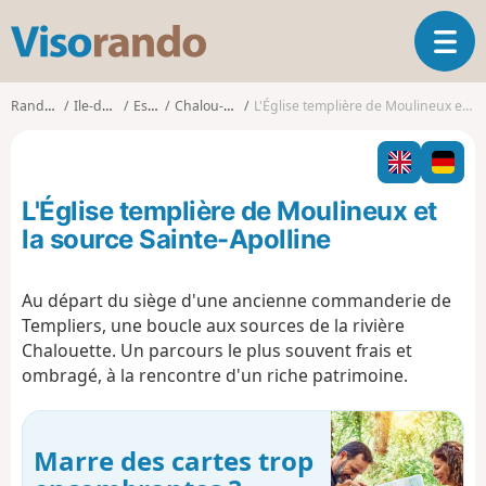
V
O
i
u
s
v
o
Randonnées
Ile-de-France
Essonne
Chalou-Moulineux
L'Église templière de Moulineux et la source Sainte-Apolline
r
r
i
a
r
n
l
d
L'Église templière de Moulineux et
a
o
n
la source Sainte-Apolline
a
v
Au départ du siège d'une ancienne commanderie de
i
Templiers, une boucle aux sources de la rivière
g
a
Chalouette. Un parcours le plus souvent frais et
t
ombragé, à la rencontre d'un riche patrimoine.
i
o
n
Marre des cartes trop