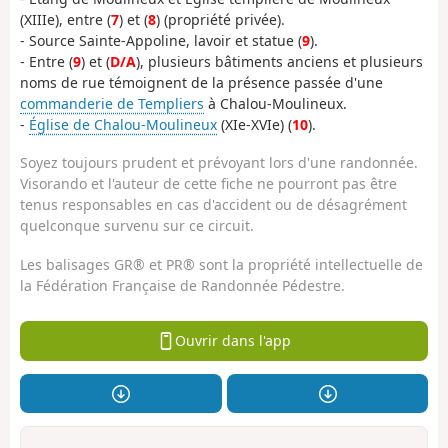
(XIIIe), entre (
7
) et (
8
) (propriété privée).
- Source Sainte-Appoline, lavoir et statue (
9
).
- Entre (
9
) et (
D/A
), plusieurs bâtiments anciens et plusieurs
noms de rue témoignent de la présence passée d'une
commanderie de Templiers
à Chalou-Moulineux.
-
Église de Chalou-Moulineux
(XIe-XVIe) (
10
).
Soyez toujours prudent et prévoyant lors d'une randonnée.
Visorando et l'auteur de cette fiche ne pourront pas être
tenus responsables en cas d'accident ou de désagrément
quelconque survenu sur ce circuit.
Les balisages GR® et PR® sont la propriété intellectuelle de
la Fédération Française de Randonnée Pédestre.
Ouvrir dans l'app