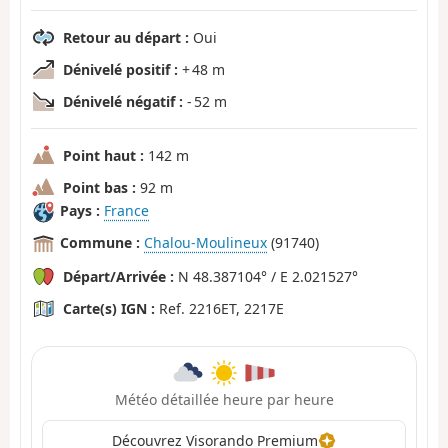
Retour au départ :
Oui
Dénivelé positif :
+ 48 m
Dénivelé négatif :
- 52 m
Point haut :
142 m
Point bas :
92 m
Pays :
France
Commune :
Chalou-Moulineux
(91740)
Départ/Arrivée :
N 48.387104° / E 2.021527°
Carte(s) IGN :
Ref. 2216ET, 2217E
Météo détaillée heure par heure
Découvrez Visorando Premium