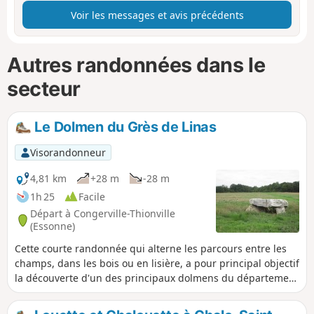
Voir les messages et avis précédents
Autres randonnées dans le
secteur
Le Dolmen du Grès de Linas
Visorandonneur
4,81 km
+28 m
-28 m
1h 25
Facile
Départ à Congerville-Thionville
(Essonne)
Cette courte randonnée qui alterne les parcours entre les
champs, dans les bois ou en lisière, a pour principal objectif
la découverte d'un des principaux dolmens du département
de l'Essonne.