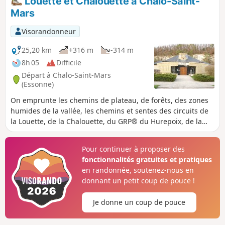
Louette et Chalouette à Chalo-Saint-
Mars
Visorandonneur
25,20 km
+316 m
-314 m
8h 05
Difficile
Départ à Chalo-Saint-Mars
(Essonne)
On emprunte les chemins de plateau, de forêts, des zones
humides de la vallée, les chemins et sentes des circuits de
la Louette, de la Chalouette, du GRP® du Hurepoix, de la
plateforme de l'ancienne ligne SNCF de Saint-Hilaire et du
GR®111. Contraste entre les grands espaces des plateaux
Pour continuer à proposer des
et les zones humides de la vallée. Contempler l'allée de
fonctionnalités gratuites et pratiques
Cèdres et Séquoia de plus de 300 ans.
en randonnée, soutenez-nous en
donnant un petit coup de pouce !
Je donne un coup de pouce