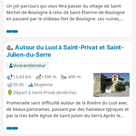
Un joli parcours qui vous fera passer du village de Saint-
Michel-de-Boulogne à celui de Saint-Étienne-de-Boulogne
en passant par le château-fort de Boulogne. Les ruines,
classées Monument Historique, datent du XIe siècle.
Autour du Luol à Saint-Privat et Saint-
Julien-du-Serre
Visorandonneur
13,43 km
+398 m
-400 m
5h 00
Moyenne
Départ à Saint-Privat (Ardèche)
Promenade sans difficulté autour de la Rivière du Luol avec
de beaux panoramas, passant par des hameaux typiques et
par la très belle église de Saint-Julien-du-Serre.Après le
poteau de l'Houme, la fin du parcours est très
agréablement originale en empruntant un chemin ombragé
bordé de buis jusqu'à la Croix des Lépreux puis en