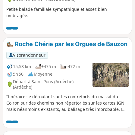
Petite balade familiale sympathique et assez bien
ombragée.
Roche Chérie par les Orgues de Bauzon
Visorandonneur
15,53 km
+475 m
-472 m
5h 50
Moyenne
Départ à Saint-Pons (Ardèche)
(Ardèche)
Itinéraire se déroulant sur les contreforts du massif du
Coiron sur des chemins non répertoriés sur les cartes IGN
mais néanmoins existants, au balisage très improbable. Le
cheminement longe les très belles orgues basaltiques ou
Orgues de Bauzon parallèles au ruisseau de Chaix, remonte
sur le plateau d’où les panoramas sont superbes. La
descente par une barre rocheuse rejoint Roche Chérie : un