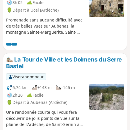
domine le village niché à ses pieds.
3h 05
Facile
Départ à Ucel (Ardèche)
Promenade sans aucune difficulté avec
de très belles vues sur Aubenas, la
montagne Sainte-Marguerite, Saint-
julien-du-Serre avec au loin le Col de
l'Escrinet et le massif volcanique du
Coiron. Prenez votre temps pour vous
promener dans le vieux bourg fortifié du
La Tour de Ville et les Dolmens du Serre
Vieil Ucel et ne manquez pas de faire un
Bastel
petit aller-retour jusqu'à la très belle
église de Saint-Julien-du-Serre.
Visorandonneur
6,74 km
+143 m
-146 m
2h 20
Facile
Départ à Aubenas (Ardèche)
Une randonnée courte qui vous fera
découvrir de jolis points de vue sur la
plaine de l'Ardèche, de Saint-Sernin à