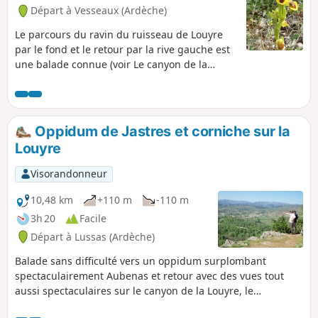
Départ à Vesseaux (Ardèche)
Le parcours du ravin du ruisseau de Louyre
par le fond et le retour par la rive gauche est
une balade connue (voir Le canyon de la
Louyre, de l'Échelette à l'Évent des
Grenouillettes). Le circuit proposé ici propose
un trajet par des sentiers dominant la rive
droite avec de belles vues sur les falaises du
Oppidum de Jastres et corniche sur la
site d'escalade des Combasses.
Louyre
Visorandonneur
10,48 km
+110 m
-110 m
3h 20
Facile
Départ à Lussas (Ardèche)
Balade sans difficulté vers un oppidum surplombant
spectaculairement Aubenas et retour avec des vues tout
aussi spectaculaires sur le canyon de la Louyre, le
promontoire de Saint-Laurent-sous-Coiron et la tour de