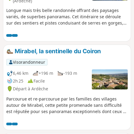
(Ardèche)
Longue mais très belle randonnée offrant des paysages
variés, de superbes panoramas. Cet itinéraire se déroule
sur des sentiers et pistes conduisant de serres en gorges,
de petits gués en abondants petits ruisseaux qu'il faudra
franchir. À noter toutefois que quelques portions du circuit
sont hors balisage et demandent une bonne maîtrise de la
cartographie et de l'orientation.
Mirabel, la sentinelle du Coiron
Visorandonneur
6,46 km
+196 m
-193 m
2h 25
Facile
Départ à Ardèche
Parcourue et re-parcourue par les familles des villages
autour de Mirabel, cette petite promenade sans difficulté
est réputée pour ses panoramas exceptionnels dont ceux à
180° du haut des falaises basaltiques et de la tour. La
balade se termine dans le village médiéval en flânant dans
le labyrinthe des ruelles, impasses et passages voûtés...