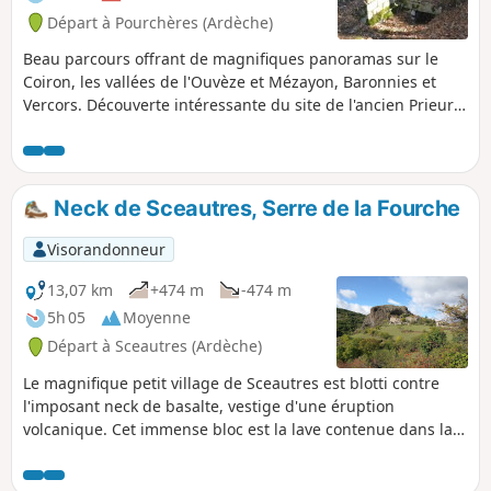
Départ à Pourchères (Ardèche)
Beau parcours offrant de magnifiques panoramas sur le
Coiron, les vallées de l'Ouvèze et Mézayon, Baronnies et
Vercors. Découverte intéressante du site de l'ancien Prieuré
de Charray.
Neck de Sceautres, Serre de la Fourche
Visorandonneur
13,07 km
+474 m
-474 m
5h 05
Moyenne
Départ à Sceautres (Ardèche)
Le magnifique petit village de Sceautres est blotti contre
l'imposant neck de basalte, vestige d'une éruption
volcanique. Cet immense bloc est la lave contenue dans la
cheminée du volcan dont le cône a disparu avec l'érosion.