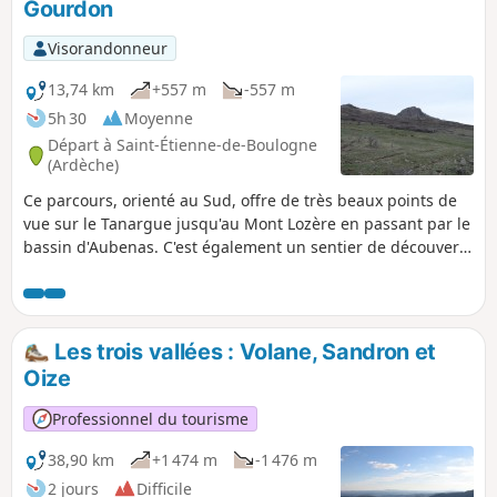
Gourdon
depuis le donjon un magnifique paysage.
Seul bémol, les deux tiers du circuit sont
Visorandonneur
sur routes goudronnées quand bien
même la circulation des véhicules y est
13,74 km
+557 m
-557 m
très peu importante.
5h 30
Moyenne
Départ à Saint-Étienne-de-Boulogne
(Ardèche)
Ce parcours, orienté au Sud, offre de très beaux points de
vue sur le Tanargue jusqu'au Mont Lozère en passant par le
bassin d'Aubenas. C'est également un sentier de découverte
géologique avec des panneaux d'information disposés
régulièrement. Après Gourdon, au sommet de la route
goudronnée, la chaîne des Alpes se détache à l’horizon.
Monter sur la plateforme sommitale du Roc de Gourdon
Les trois vallées : Volane, Sandron et
n'est pas des plus accessibles à tous, mais le point de vue à
Oize
360° est remarquable.
Professionnel du tourisme
38,90 km
+1 474 m
-1 476 m
2 jours
Difficile