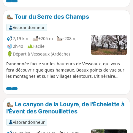
Mirabel. Des variantes à l'itinéraire vous sont proposées,
raccourcissant ou allongeant le parcours.
Tour du Serre des Champs
Visorandonneur
7,19 km
+205 m
-208 m
2h 40
Facile
Départ à Vesseaux (Ardèche)
Randonnée facile sur les hauteurs de Vesseaux, qui vous
fera découvrir quelques hameaux. Beaux points de vue sur
les montagnes et sur les villages alentours. L'itinéraire
traverse de belles châtaigneraies et des vergers de
cerisiers. À voir de préférence en automne quand les
châtaigniers changent de couleur ou au printemps quand
les cerisiers sont en fleurs.
Le canyon de la Louyre, de l'Échelette à
l'Évent des Grenouillettes
Visorandonneur