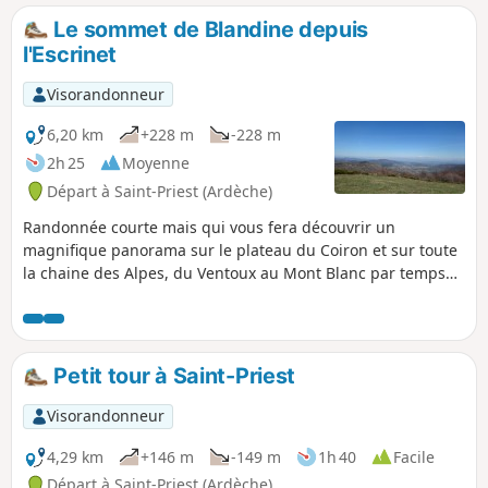
cheminant entre canaux et la rivière Ardèche.
Le sommet de Blandine depuis
l'Escrinet
Visorandonneur
6,20 km
+228 m
-228 m
2h 25
Moyenne
Départ à Saint-Priest (Ardèche)
Randonnée courte mais qui vous fera découvrir un
magnifique panorama sur le plateau du Coiron et sur toute
la chaine des Alpes, du Ventoux au Mont Blanc par temps
clair.
Petit tour à Saint-Priest
Visorandonneur
4,29 km
+146 m
-149 m
1h 40
Facile
Départ à Saint-Priest (Ardèche)