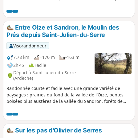
découverte du pays de la châtaigne, en Cévennes
Ardéchoises ! Traversée de hameaux nichés au détour des
chemins et de villages pittoresques : Saint-Andéol-de-Vals,
Genestelle, Antraigues-sur-Volane, Aizac. Tantôt en fond de
Entre Oize et Sandron, le Moulin des
vallée, tantôt en crête ... souvent à l'ombre.
Prés depuis Saint-Julien-du-Serre
Visorandonneur
7,78 km
+170 m
-163 m
2h 45
Facile
Départ à Saint-Julien-du-Serre
(Ardèche)
Randonnée courte et facile avec une grande variété de
paysages : prairies du fond de la vallée de l'Oize, pentes
boisées plus austères de la vallée du Sandron, forêts de
pins et rochers de grès vers Champestève ou Fromenteyrol.
Sur les pas d'Olivier de Serres