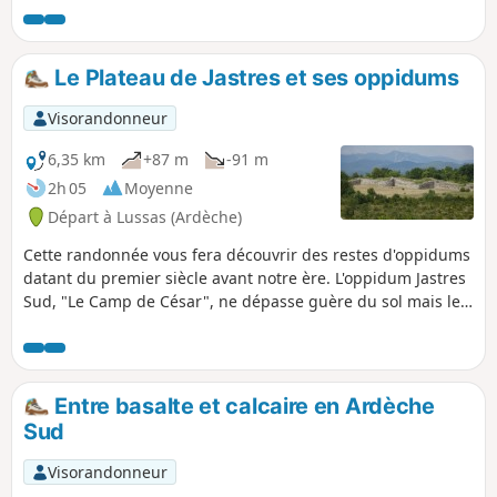
villages fortifiés sur les hauteurs des
falaises. Jules César lui-même a qualifié
d'"Oppidum" ces lieux fermés et isolés.
Le Plateau de Jastres et ses oppidums
Les Romains, ayant colonisé la région à
partir du 1er siècle de notre ère, finirent
Visorandonneur
le travail. Plus au Sud, le "Camp de
César", camp romain. Le sentier de
6,35 km
+87 m
-91 m
retour longe la falaise très près du
2h 05
Moyenne
bord, soyez vigilants.
Départ à Lussas (Ardèche)
Cette randonnée vous fera découvrir des restes d'oppidums
datant du premier siècle avant notre ère. L'oppidum Jastres
Sud, "Le Camp de César", ne dépasse guère du sol mais le
rempart de Jastres Nord est impressionnant.En prime et
pour ceux qui ne seraient pas sensibles aux vestiges
historiques, le sentier en bordure du plateau offre de
magnifiques points de vue sur l'Ardèche.
Entre basalte et calcaire en Ardèche
Sud
Visorandonneur