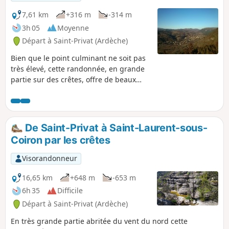
7,61 km
+316 m
-314 m
3h 05
Moyenne
Départ à Saint-Privat (Ardèche)
Bien que le point culminant ne soit pas
très élevé, cette randonnée, en grande
partie sur des crêtes, offre de beaux
points de vue sur l'Ardèche et le pays
d'Aubenas.
De Saint-Privat à Saint-Laurent-sous-
Coiron par les crêtes
Visorandonneur
16,65 km
+648 m
-653 m
6h 35
Difficile
Départ à Saint-Privat (Ardèche)
En très grande partie abritée du vent du nord cette