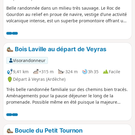
Belle randonnée dans un milieu très sauvage. Le Roc de
Gourdon au relief en proue de navire, vestige d’une activité
volcanique intense, est un superbe promontoire offrant un
panorama à 360° sur les Boutières, les Cévennes et le Bas-
Vivarais.Ajout modérateur au 09/06/2021 : Le Roc de
Gourdon n'est plus accessible (clôture électrifiée) Voir fiche
n°427882 : Boucle Saint-Étienne-de-Boulogne - Gourdon
Bois Laville au départ de Veyras
passage identique (entre les points 6-7 pour les 2
randonnées) mais cependant accessible au Roc de Gourdon
Visorandonneur
!
9,41 km
+315 m
-324 m
3h 35
Facile
Départ à Veyras (Ardèche)
Très belle randonnée familiale sur des chemins bien tracés.
Aménagements pour la pause déjeuner le long de la
promenade. Possible même en été puisque la majeure
partie de la sortie se parcourt en sous-bois.
Boucle du Petit Tournon