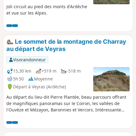
Joli circuit au pied des monts d'Ardèche
et vue sur les Alpes.
Le sommet de la montagne de Charray
au départ de Veyras
Visorandonneur
15,30 km
+519 m
-518 m
5h 50
Moyenne
Départ à Veyras (Ardèche)
Au départ du lieu-dit Pierre Plantée, beau parcours offrant
de magnifiques panoramas sur le Coiron, les vallées de
l'Ouvèze et Mézayon, Baronnies et Vercors. Intéressante
découverte du site de l'ancien Prieuré de Charray. Attention,
certains passages du sentier balcon peuvent incommoder
les personnes sujettes au vertige.