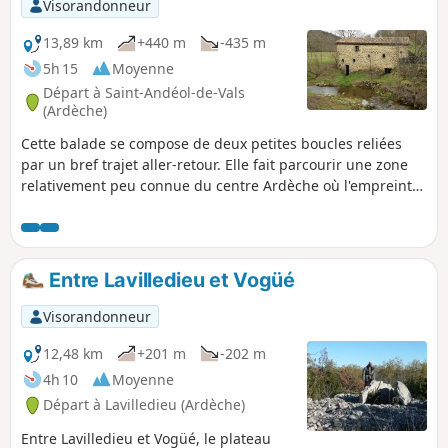
Visorandonneur
13,89 km
+440 m
-435 m
5h 15
Moyenne
Départ à Saint-Andéol-de-Vals
(Ardèche)
Cette balade se compose de deux petites boucles reliées
par un bref trajet aller-retour. Elle fait parcourir une zone
relativement peu connue du centre Ardèche où l'empreinte
agricole est encore bien visible. On passe de versants en
crêtes et en vallées selon une orientation Nord-Sud des
chaines montagneuses. On appréciera les larges vues et les
paysages. Au point le plus au Nord, on s'arrêtera à un
Entre Lavilledieu et Vogüé
ancien moulin plusieurs fois centenaire, dit "Le Moulin de
Raoul" (voir ci-dessous).
Visorandonneur
12,48 km
+201 m
-202 m
4h 10
Moyenne
Départ à Lavilledieu (Ardèche)
Entre Lavilledieu et Vogüé, le plateau