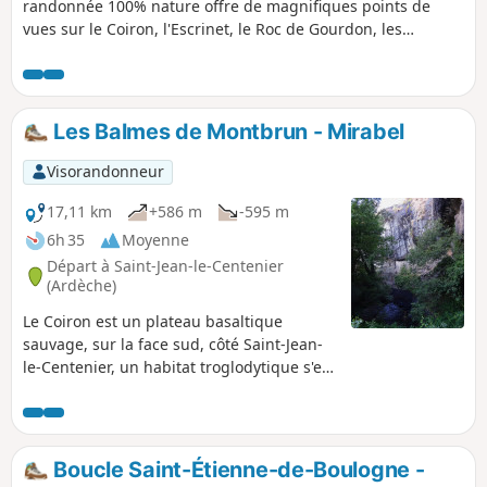
randonnée 100% nature offre de magnifiques points de
vues sur le Coiron, l'Escrinet, le Roc de Gourdon, les
Cevennes, le Tanargue etc. Attention, bien lire la partie
informations pratiques avant de partir.
Les Balmes de Montbrun - Mirabel
Visorandonneur
17,11 km
+586 m
-595 m
6h 35
Moyenne
Départ à Saint-Jean-le-Centenier
(Ardèche)
Le Coiron est un plateau basaltique
sauvage, sur la face sud, côté Saint-Jean-
le-Centenier, un habitat troglodytique s'est
développé à l'époque médiévale dans les
falaises basaltiques de Montbrun. A partir
de Saint-Gineis-en-Coiron, une petite
route serpentant sur le plateau vous
Boucle Saint-Étienne-de-Boulogne -
emmène sur Mirabel où vous découvrirez