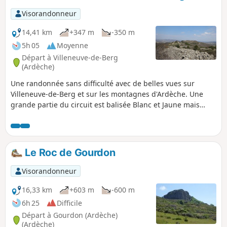
Visorandonneur
14,41 km
+347 m
-350 m
5h 05
Moyenne
Départ à Villeneuve-de-Berg
(Ardèche)
Une randonnée sans difficulté avec de belles vues sur
Villeneuve-de-Berg et sur les montagnes d'Ardèche. Une
grande partie du circuit est balisée Blanc et Jaune mais
quelques échappées hors balisage à droite ou à gauche
permettent de profiter encore plus des crêtes.
Le Roc de Gourdon
Visorandonneur
16,33 km
+603 m
-600 m
6h 25
Difficile
Départ à Gourdon (Ardèche)
(Ardèche)