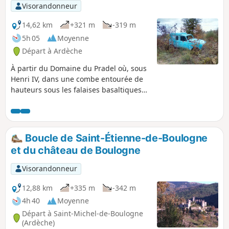
Visorandonneur
14,62 km
+321 m
-319 m
5h 05
Moyenne
Départ à Ardèche
À partir du Domaine du Pradel où, sous
Henri IV, dans une combe entourée de
hauteurs sous les falaises basaltiques
du Coiron, Olivier de Serres a posé les
bases de l'agronomie moderne, cette
randonnée originale rejoint le village
perché de Mirabel, puis redescend vers
Boucle de Saint-Étienne-de-Boulogne
les cultures (vignes surtout). Quelques
et du château de Boulogne
liaisons routières, en général peu
fréquentées, ne pourront être évitées.
Visorandonneur
Ne pas trop compter sur le balisage.
12,88 km
+335 m
-342 m
4h 40
Moyenne
Départ à Saint-Michel-de-Boulogne
(Ardèche)