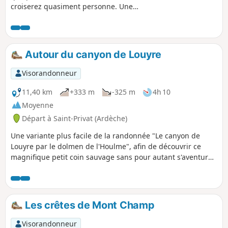
croiserez quasiment personne. Une
impression de bout du monde par la
descente au fond d'un canyon que l'on
pratiquera en partie sur sa longueur la
plus intéressante. Un sentiment
Autour du canyon de Louyre
d'aventure, de l'action, Indiana Jones
n'est pas loin.
Visorandonneur
11,40 km
+333 m
-325 m
4h 10
Moyenne
Départ à Saint-Privat (Ardèche)
Une variante plus facile de la randonnée "Le canyon de
Louyre par le dolmen de l'Houlme", afin de découvrir ce
magnifique petit coin sauvage sans pour autant s'aventurer
dans le canyon (réservé aux randonneurs expérimentés ou
connaisseurs). Une découverte des aménagements
ancestraux autour d'un ruisseau dont le débit était plus
important et régulier au siècle dernier, et de beaux points
Les crêtes de Mont Champ
de vue sur le canyon.
Visorandonneur