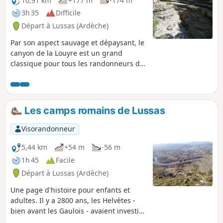
10,91 km
+177 m
-174 m
3h 35
Difficile
Départ à Lussas (Ardèche)
Par son aspect sauvage et dépaysant, le
canyon de la Louyre est un grand
classique pour tous les randonneurs de
la région. Ce circuit vous propose de
faire la remontée d'un bout à l'autre,
puis de revenir par le haut avec de
belles vues d'ensemble. En prime,
Les camps romains de Lussas
depuis cette année, on peut à nouveau
observer les traces du travail des
Visorandonneur
castors. La remontée du canyon n'est
pas très facile, à un ou deux endroits il
5,44 km
+54 m
-56 m
faut "mettre les mains", mais elle est
1h 45
Facile
tout à fait faisable, même avec des
Départ à Lussas (Ardèche)
enfants.
Une page d'histoire pour enfants et
adultes. Il y a 2800 ans, les Helvètes -
bien avant les Gaulois - avaient investi
cette région et construit leurs premiers