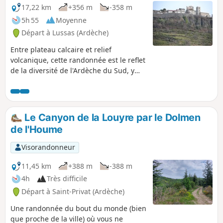
17,22 km
+356 m
-358 m
5h 55
Moyenne
Départ à Lussas (Ardèche)
Entre plateau calcaire et relief
volcanique, cette randonnée est le reflet
de la diversité de l'Ardèche du Sud, y
compris en traversant des zones encore
agricoles, depuis l'impressionnant
village fortifié de Saint-Laurent-sous-
Coiron qui domine le circuit jusqu'aux
Le Canyon de la Louyre par le Dolmen
inévitables dolmens, en passant sur les
de l'Houme
vues magnifiques sur les gorges de la
Louyre.
Visorandonneur
11,45 km
+388 m
-388 m
4h
Très difficile
Départ à Saint-Privat (Ardèche)
Une randonnée du bout du monde (bien
que proche de la ville) où vous ne