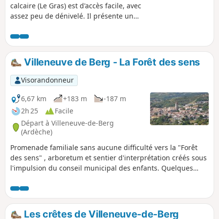
calcaire (Le Gras) est d'accès facile, avec
assez peu de dénivelé. Il présente un
paysage varié et des points d'intérêt
géologique, préhistorique et historique.
Le randonneur sort le plus souvent
enchanté de ce parcours.
Villeneuve de Berg - La Forêt des sens
Visorandonneur
6,67 km
+183 m
-187 m
2h 25
Facile
Départ à Villeneuve-de-Berg
(Ardèche)
Promenade familiale sans aucune difficulté vers la "Forêt
des sens" , arboretum et sentier d'interprétation créés sous
l'impulsion du conseil municipal des enfants. Quelques
bancs bienvenus jalonnent ce parcours ludique et instructif
pour tous, petits et grands.
Les crêtes de Villeneuve-de-Berg