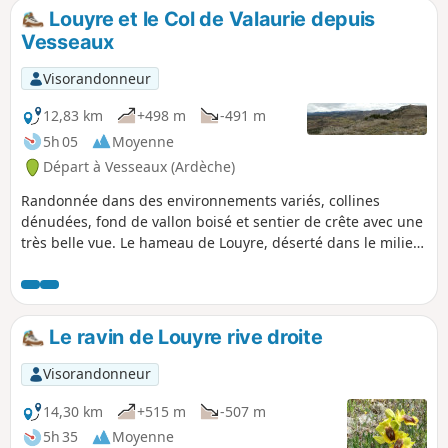
Louyre et le Col de Valaurie depuis
Vesseaux
Visorandonneur
12,83 km
+498 m
-491 m
5h 05
Moyenne
Départ à Vesseaux (Ardèche)
Randonnée dans des environnements variés, collines
dénudées, fond de vallon boisé et sentier de crête avec une
très belle vue. Le hameau de Louyre, déserté dans le milieu
du siècle dernier, est à nouveau habité et bien vivant.
Le ravin de Louyre rive droite
Visorandonneur
14,30 km
+515 m
-507 m
5h 35
Moyenne