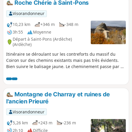
Roche Chérie à Saint-Pons
vestige du très important passé volcanique de ce massif.
Une petite chapelle est adossée au neck.
Visorandonneur
10,23 km
+346 m
-348 m
3h 55
Moyenne
Départ à Saint-Pons (Ardèche)
(Ardèche)
Itinéraire se déroulant sur les contreforts du massif du
Coiron sur des chemins existants mais pas très évidents.
Bien suivre le balisage jaune. Le cheminement passe par de
très belles orgues basaltiques, traverse le plateau d’où les
panoramas sont superbes, puis descend par une barre
rocheuse à Roche Chérie : un vestige du très important
passé volcanique de ce massif. Une petite chapelle est
Montagne de Charray et ruines de
adossée au neck.
l'ancien Prieuré
Visorandonneur
5,26 km
+243 m
-236 m
2h 10
Difficile