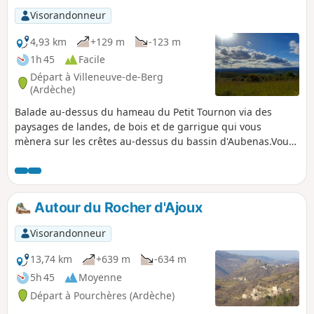
Visorandonneur
4,93 km
+129 m
-123 m
1h 45
Facile
Départ à Villeneuve-de-Berg
(Ardèche)
Balade au-dessus du hameau du Petit Tournon via des
paysages de landes, de bois et de garrigue qui vous
mènera sur les crêtes au-dessus du bassin d'Aubenas.Vous
profiterez d'une vue imprenable sur les Cévennes
ardéchoises et sur le Mont Lozère au Sud-Ouest, sur le
Massif du Tanargue à l'Ouest, sur les contreforts du plateau
ardéchois au Nord-Ouest ainsi que sur le plateau du Coiron
Autour du Rocher d'Ajoux
au Nord.
Visorandonneur
13,74 km
+639 m
-634 m
5h 45
Moyenne
Départ à Pourchères (Ardèche)