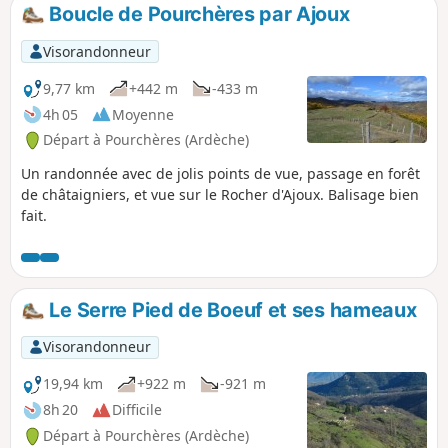
Boucle de Pourchères par Ajoux
Visorandonneur
9,77 km
+442 m
-433 m
4h 05
Moyenne
Départ à Pourchères (Ardèche)
Un randonnée avec de jolis points de vue, passage en forêt
de châtaigniers, et vue sur le Rocher d'Ajoux. Balisage bien
fait.
Le Serre Pied de Boeuf et ses hameaux
Visorandonneur
19,94 km
+922 m
-921 m
8h 20
Difficile
Départ à Pourchères (Ardèche)