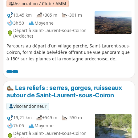
Association / Club / AMM
10,45 km
+305 m
-301 m
3h 50
Moyenne
Départ à Saint-Laurent-sous-Coiron
(Ardèche)
Parcours au départ d'un village perché, Saint-Laurent-sous-
Coiron, formidable belvédère offrant une vue panoramique
à 180° sur les plaines et la montagne ardéchoise, de
Villeneuve de Berg, jusqu'au Col de l'Escrinet (Cham du
Cros, Rocher d'Abraham, Montagne Sainte-Marguerite, le
Mont Lozère). De plus, des panneaux pédagogiques
retraçant l'historique géologique et la vie sur le Coiron
Les reliefs : serres, gorges, ruisseaux
agrémentent cette randonnée.
autour de Saint-Laurent-sous-Coiron
Visorandonneur
19,21 km
+549 m
-550 m
7h 05
Moyenne
Départ à Saint-Laurent-sous-Coiron