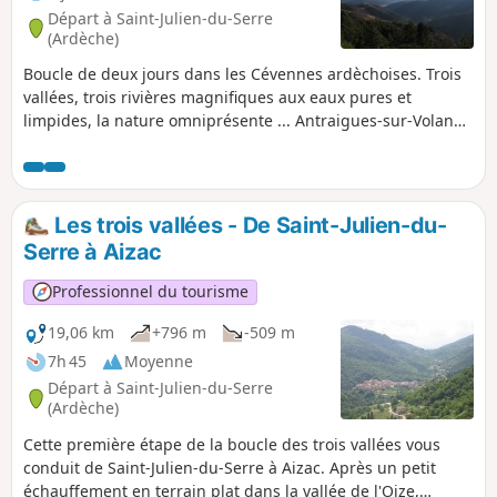
Départ à Saint-Julien-du-Serre
(Ardèche)
Boucle de deux jours dans les Cévennes ardèchoises. Trois
vallées, trois rivières magnifiques aux eaux pures et
limpides, la nature omniprésente ... Antraigues-sur-Volane,
le pays de Jean Ferrat, les pentes fortes entre Basse
Ardèche et le Plateau ardéchois, les vallées profondes, les
jeunes volcans d'Ardèche et .... la châtaigneraie ! Le tout à
une dizaine de kilomètres au Nord d'Aubenas.
Les trois vallées - De Saint-Julien-du-
Serre à Aizac
Professionnel du tourisme
19,06 km
+796 m
-509 m
7h 45
Moyenne
Départ à Saint-Julien-du-Serre
(Ardèche)
Cette première étape de la boucle des trois vallées vous
conduit de Saint-Julien-du-Serre à Aizac. Après un petit
échauffement en terrain plat dans la vallée de l'Oize,