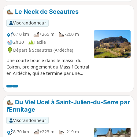
Le Neck de Sceautres
Visorandonneur
6,10 km
+265 m
-260 m
2h 30
Facile
Départ à Sceautres (Ardèche)
Une courte boucle dans le massif du
Coiron, prolongement du Massif Central
en Ardèche, qui se termine par une
ascension facile du Neck de Sceautres
sur un parcours aménagé et sécurisé.Le
Neck, d'un diamètre d'environ 200 m et
de 133 m de hauteur, est le piton
Du Viel Ucel à Saint-Julien-du-Serre par
basaltique le plus important d'Europe,
l'Ermitage
ancienne cheminée d'un volcan né il y a
8 millions d'années. Placée à son
Visorandonneur
sommet, d'où l'on profite d'un superbe
panorama à 360°, la statue d'une Vierge
8,70 km
+223 m
-219 m