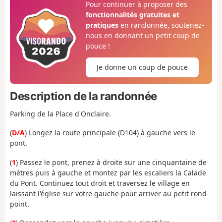
Pour continuer à proposer des
fonctionnalités gratuites et
pratiques
en randonnée, soutenez-
nous en donnant un petit coup de
pouce !
Je donne un coup de pouce
Description de la randonnée
Parking de la Place d'Onclaire.
(
D/A
) Longez la route principale (D104) à gauche vers le
pont.
(
1
) Passez le pont, prenez à droite sur une cinquantaine de
mètres puis à gauche et montez par les escaliers la Calade
du Pont. Continuez tout droit et traversez le village en
laissant l'église sur votre gauche pour arriver au petit rond-
point.