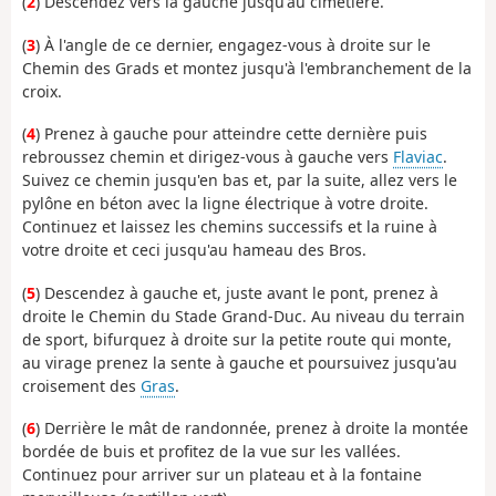
(
2
) Descendez vers la gauche jusqu'au cimetière.
(
3
) À l'angle de ce dernier, engagez-vous à droite sur le
Chemin des Grads et montez jusqu'à l'embranchement de la
croix.
(
4
) Prenez à gauche pour atteindre cette dernière puis
rebroussez chemin et dirigez-vous à gauche vers
Flaviac
.
Suivez ce chemin jusqu'en bas et, par la suite, allez vers le
pylône en béton avec la ligne électrique à votre droite.
Continuez et laissez les chemins successifs et la ruine à
votre droite et ceci jusqu'au hameau des Bros.
(
5
) Descendez à gauche et, juste avant le pont, prenez à
droite le Chemin du Stade Grand-Duc. Au niveau du terrain
de sport, bifurquez à droite sur la petite route qui monte,
au virage prenez la sente à gauche et poursuivez jusqu'au
croisement des
Gras
.
(
6
) Derrière le mât de randonnée, prenez à droite la montée
bordée de buis et profitez de la vue sur les vallées.
Continuez pour arriver sur un plateau et à la fontaine