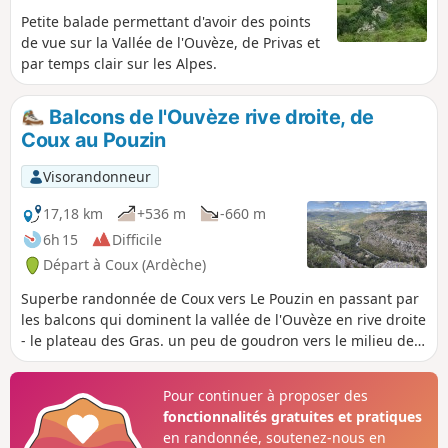
Petite balade permettant d'avoir des points
de vue sur la Vallée de l'Ouvèze, de Privas et
par temps clair sur les Alpes.
Balcons de l'Ouvèze rive droite, de
Coux au Pouzin
Visorandonneur
17,18 km
+536 m
-660 m
6h 15
Difficile
Départ à Coux (Ardèche)
Superbe randonnée de Coux vers Le Pouzin en passant par
les balcons qui dominent la vallée de l'Ouvèze en rive droite
- le plateau des Gras. un peu de goudron vers le milieu de
la randonnée rien de bien mléchant. (!) Obligation d'avoir
deux véhicules : laisser une voiture à Le Pouzin pour le
Pour continuer à proposer des
retour et aller au cimetière de Coux avec le second véhicule,
fonctionnalités gratuites et pratiques
environ 15 minutes de route.
en randonnée, soutenez-nous en