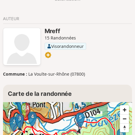
AUTEUR
Mreff
15 Randonnées
Visorandonneur
Commune :
La Voulte-sur-Rhône (07800)
Carte de la randonnée
1
4
5
3
2
6