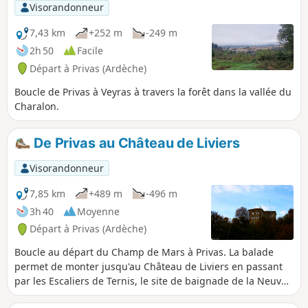
Visorandonneur
7,43 km
+252 m
-249 m
2h 50
Facile
Départ à Privas (Ardèche)
Boucle de Privas à Veyras à travers la forêt dans la vallée du
Charalon.
De Privas au Château de Liviers
Visorandonneur
7,85 km
+489 m
-496 m
3h 40
Moyenne
Départ à Privas (Ardèche)
Boucle au départ du Champ de Mars à Privas. La balade
permet de monter jusqu'au Château de Liviers en passant
par les Escaliers de Ternis, le site de baignade de la Neuve
et le hameau de Ladreyt. La descente se fait par un beau