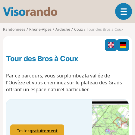
V
O
i
u
s
v
o
Randonnées
Rhône-Alpes
Ardèche
Coux
Tour des Bros à Coux
r
r
i
a
r
n
l
d
Tour des Bros à Coux
a
o
n
a
Par ce parcours, vous surplombez la vallée de
v
l'Ouvèze et vous cheminez sur le plateau des Grads
i
offrant un espace naturel particulier.
g
a
t
i
o
n
Testez
gratuitement