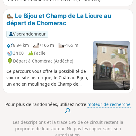
Le Bijou et Champ de La Lioure au
départ de Chomerac
Visorandonneur
8,94 km
+166 m
-165 m
3h 00
Facile
Départ à Chomérac (Ardèche)
Ce parcours vous offre la possibilité de
voir un site historique, le Château Bijou,
un ancien moulinage de Champ de
Lioure et d'arpenter le Plateau du
Coiron.
Pour plus de randonnées, utilisez notre
moteur de recherche
.
Les descriptions et la trace GPS de ce circuit restent la
propriété de leur auteur. Ne pas les copier sans son
autorisation.