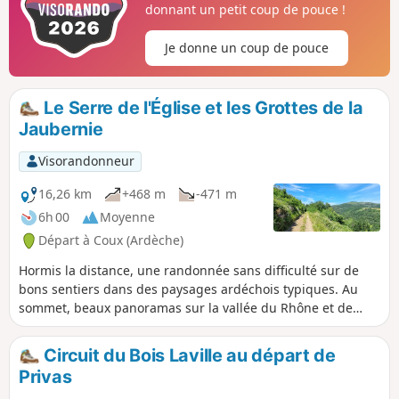
donnant un petit coup de pouce !
Je donne un coup de pouce
Le Serre de l'Église et les Grottes de la
Jaubernie
Visorandonneur
16,26 km
+468 m
-471 m
6h 00
Moyenne
Départ à Coux (Ardèche)
Hormis la distance, une randonnée sans difficulté sur de
bons sentiers dans des paysages ardéchois typiques. Au
sommet, beaux panoramas sur la vallée du Rhône et de
l'Ouvèze et en fin de balade, la découverte des fameuses
Grottes de la Jaubernie, qui ont servi d'habitations
Circuit du Bois Laville au départ de
troglodytes aux protestants chassés de Privas lors des
Privas
guerres de religion.