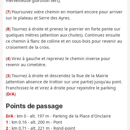
merveilleuse (portillon vert).
(
7
) Poursuivez votre chemin en montant encore pour arriver
sur le plateau et Serre des Ayres.
(
8
) Tournez à droite et prenez le pierrier en forte pente sur
quelques mètres (attention aux chutes). Continuez ensuite
ce chemin à flanc de colline et en sous-bois pour revenir au
croisement de la croix.
(
4
) Virez à gauche et reprenez le chemin inverse pour
revenir au cimetière.
(
3
) Tournez à droite et descendez la Rue de la Mairie
(attention absence de trottoir sur une partie) jusqu'au pont.
Franchissez-le et virez à droite pour rejoindre le parking
(
D/A
)
Points de passage
D/A
: km 0 - alt. 197 m - Parking de la Place d'Onclaire
1
: km 0.16 - alt. 200 m - Pont
2
: km 0.71 - alt. 221 m - Rond-point