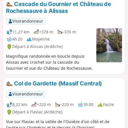
sentier jusqu'au hameau de Villeneuve. On pourra pousser
Cascade du Gournier et Château de
jusqu'au Rocher de la Sorcière au retour par le Petit
Rochessauve à Alissas
Tournon.
Visorandonneur
11,27 km
+378 m
-376 m
4h 20
Moyenne
Départ à Alissas (Ardèche)
Magnifique randonnée en boucle depuis
Alissas avec crochet sur la cascade du
Gournier et vue du Château de Rochessauve.
Col de Gardette (Massif Central)
Visorandonneur
8,22 km
+220 m
-220 m
3h 00
Facile
Départ à Flaviac (Ardèche)
Vue sur Flaviac et la vallée de l'Ouvèze d'un côté et de
l'autre sur Chomérac et le Vercors (à l'horizon).