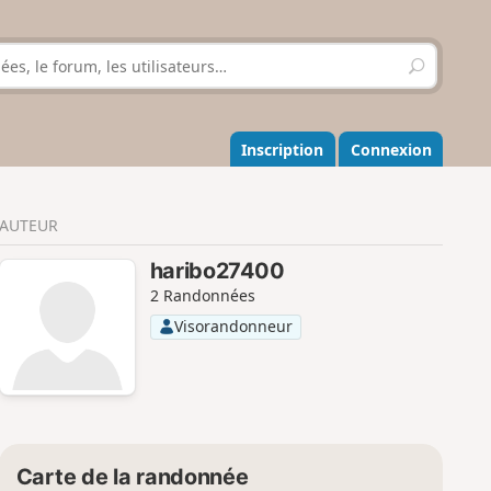
R
e
c
h
e
Inscription
Connexion
r
c
h
AUTEUR
e
r
haribo27400
2 Randonnées
Visorandonneur
Carte de la randonnée