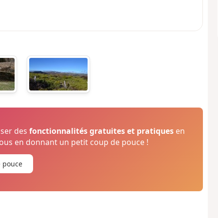
oser des
fonctionnalités gratuites et pratiques
en
us en donnant un petit coup de pouce !
e pouce