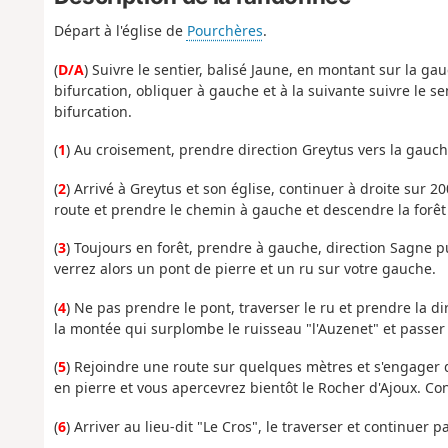
Départ à l'église de
Pourchères
.
(
D/A
) Suivre le sentier, balisé Jaune, en montant sur la g
bifurcation, obliquer à gauche et à la suivante suivre le se
bifurcation.
(
1
) Au croisement, prendre direction Greytus vers la gauch
(
2
) Arrivé à Greytus et son église, continuer à droite sur 
route et prendre le chemin à gauche et descendre la forêt d
(
3
) Toujours en forêt, prendre à gauche, direction Sagne p
verrez alors un pont de pierre et un ru sur votre gauche.
(
4
) Ne pas prendre le pont, traverser le ru et prendre la d
la montée qui surplombe le ruisseau "l'Auzenet" et passer le
(
5
) Rejoindre une route sur quelques mètres et s'engager d
en pierre et vous apercevrez bientôt le Rocher d'Ajoux. Con
(
6
) Arriver au lieu-dit "Le Cros", le traverser et continuer p