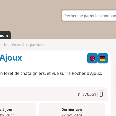
mium
ucle de Pourchères par Ajoux
 Ajoux
 forêt de châtaigniers, et vue sur le Rocher d'Ajoux.
n°
870361
e à jour
Dernier avis
anv. 2023
22 avr. 2024