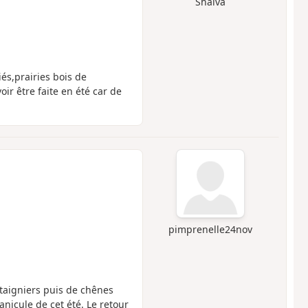
Shalva
és,prairies bois de
ir être faite en été car de
pimprenelle24nov
âtaigniers puis de chênes
nicule de cet été. Le retour