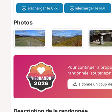
Télécharger le GPX
Télécharger le PDF
Photos
Pour continuer à prop
randonnée, soutenez-no
Je donne un coup d
Description de la randonnée