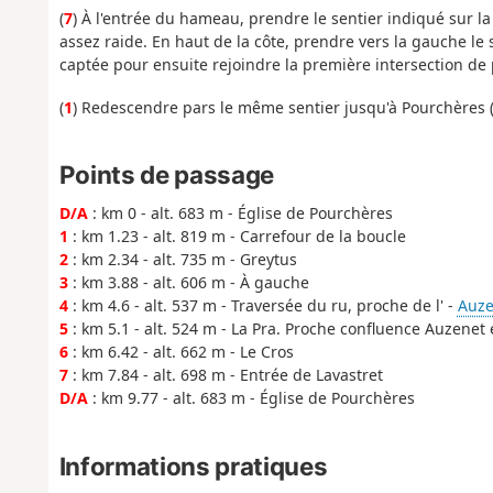
(
7
) À l'entrée du hameau, prendre le sentier indiqué sur l
assez raide. En haut de la côte, prendre vers la gauche le
captée pour ensuite rejoindre la première intersection de
(
1
) Redescendre pars le même sentier jusqu'à Pourchères 
Points de passage
D/A
: km 0 - alt. 683 m - Église de Pourchères
1
: km 1.23 - alt. 819 m - Carrefour de la boucle
2
: km 2.34 - alt. 735 m - Greytus
3
: km 3.88 - alt. 606 m - À gauche
4
: km 4.6 - alt. 537 m - Traversée du ru, proche de l' -
Auze
5
: km 5.1 - alt. 524 m - La Pra. Proche confluence Auzenet 
6
: km 6.42 - alt. 662 m - Le Cros
7
: km 7.84 - alt. 698 m - Entrée de Lavastret
D/A
: km 9.77 - alt. 683 m - Église de Pourchères
Informations pratiques