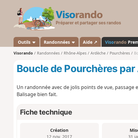
V
i
s
o
r
a
Outils
Randonnées
Aide ↗
Viso
rando
Pre
n
Visorando
Randonnées
Rhône-Alpes
Ardèche
Pourchères
Bo
d
o
Boucle de Pourchères par
Un randonnée avec de jolis points de vue, passage en
Balisage bien fait.
Fiche technique
Création
Mis
12 nov. 2017
31 j