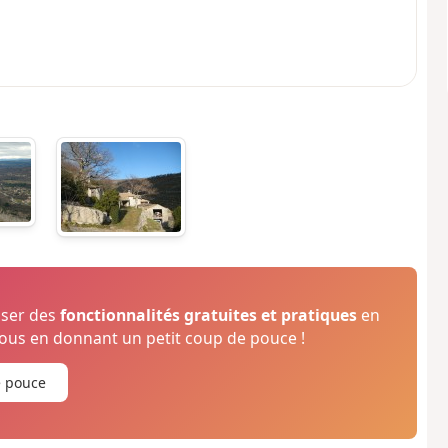
oser des
fonctionnalités gratuites et pratiques
en
us en donnant un petit coup de pouce !
e pouce