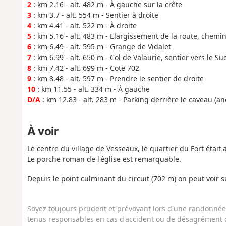
2
: km 2.16 - alt. 482 m - À gauche sur la crête
3
: km 3.7 - alt. 554 m - Sentier à droite
4
: km 4.41 - alt. 522 m - À droite
5
: km 5.16 - alt. 483 m - Elargissement de la route, chemin
6
: km 6.49 - alt. 595 m - Grange de Vidalet
7
: km 6.99 - alt. 650 m - Col de Valaurie, sentier vers le Su
8
: km 7.42 - alt. 699 m - Cote 702
9
: km 8.48 - alt. 597 m - Prendre le sentier de droite
10
: km 11.55 - alt. 334 m - À gauche
D/A
: km 12.83 - alt. 283 m - Parking derrière le caveau (a
À voir
Le centre du village de Vesseaux, le quartier du Fort était 
Le porche roman de l'église est remarquable.
Depuis le point culminant du circuit (702 m) on peut voir 
Soyez toujours prudent et prévoyant lors d'une randonnée. 
tenus responsables en cas d'accident ou de désagrément q