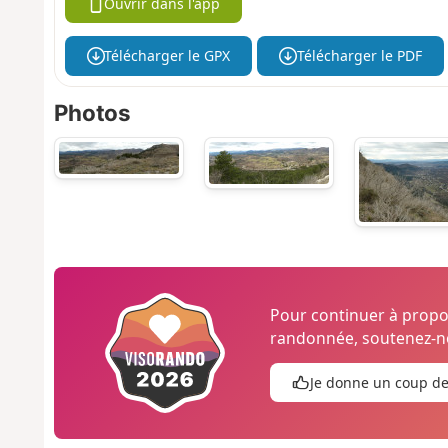
Ouvrir dans l'app
Télécharger le GPX
Télécharger le PDF
Photos
Pour continuer à prop
randonnée, soutenez-no
Je donne un coup d