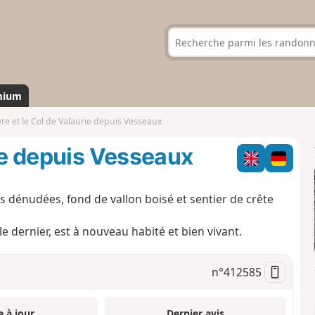
mium
re et le Col de Valaurie depuis Vesseaux
rie depuis Vesseaux
 dénudées, fond de vallon boisé et sentier de crête
e dernier, est à nouveau habité et bien vivant.
n°
412585
e à jour
Dernier avis