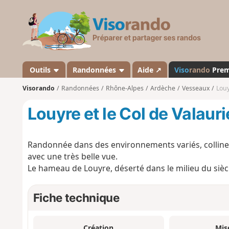
V
i
s
o
r
a
Outils
Randonnées
Aide ↗
Viso
rando
Pre
n
Visorando
Randonnées
Rhône-Alpes
Ardèche
Vesseaux
Louy
d
o
Louyre et le Col de Valau
Randonnée dans des environnements variés, collines
avec une très belle vue.
Le hameau de Louyre, déserté dans le milieu du siècl
Fiche technique
Création
Mis