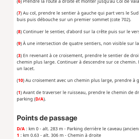
(
6
) Prendre la route à droite et monter jusqu'au Col de Vala
(
7
) Au col, prendre le sentier à gauche qui part vers le Sud
buis puis débouche sur un premier sommet (cote 702).
(
8
) Continuer le sentier, d'abord sur la crête puis sur le ve
(
9
) À une intersection de quatre sentiers, non visible sur la
(
3
) En revenant à ce croisement, prendre le sentier de droi
chemin plus large. Continuer à descendre sur ce chemin. 
un lacet.
(
10
) Au croisement avec un chemin plus large, prendre à 
(
1
) Avant de traverser le ruisseau, prendre le chemin de d
parking (
D/A
).
Points de passage
D/A
: km 0 - alt. 283 m - Parking derrière le caveau (ancien
1
: km 0.63 - alt. 306 m - Chemin à droite