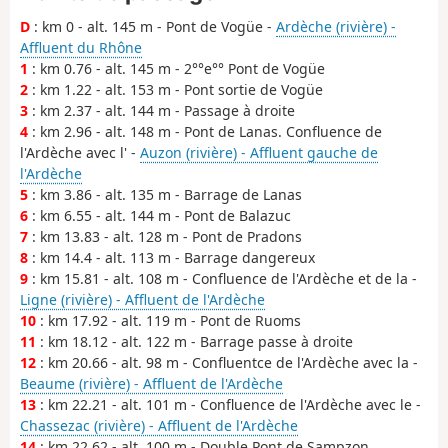
D
: km 0 - alt. 145 m - Pont de Vogüe -
Ardèche (rivière) -
Affluent du Rhône
1
: km 0.76 - alt. 145 m - 2°°e°° Pont de Vogüe
2
: km 1.22 - alt. 153 m - Pont sortie de Vogüe
3
: km 2.37 - alt. 144 m - Passage à droite
4
: km 2.96 - alt. 148 m - Pont de Lanas. Confluence de
l'Ardèche avec l' -
Auzon (rivière) - Affluent gauche de
l'Ardèche
5
: km 3.86 - alt. 135 m - Barrage de Lanas
6
: km 6.55 - alt. 144 m - Pont de Balazuc
7
: km 13.83 - alt. 128 m - Pont de Pradons
8
: km 14.4 - alt. 113 m - Barrage dangereux
9
: km 15.81 - alt. 108 m - Confluence de l'Ardèche et de la -
Ligne (rivière) - Affluent de l'Ardèche
10
: km 17.92 - alt. 119 m - Pont de Ruoms
11
: km 18.12 - alt. 122 m - Barrage passe à droite
12
: km 20.66 - alt. 98 m - Confluentce de l'Ardèche avec la -
Beaume (rivière) - Affluent de l'Ardèche
13
: km 22.21 - alt. 101 m - Confluence de l'Ardèche avec le -
Chassezac (rivière) - Affluent de l'Ardèche
14
: km 22.62 - alt. 100 m - Double Pont de Sampzon