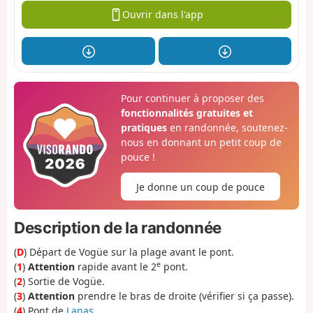
Ouvrir dans l'app
Pour continuer à proposer des
fonctionnalités gratuites et
pratiques
en randonnée, soutenez-
nous en donnant un petit coup de
pouce !
Je donne un coup de pouce
Description de la randonnée
(
D
) Départ de Vogüe sur la plage avant le pont.
e
(
1
)
Attention
rapide avant le 2
pont.
(
2
) Sortie de Vogüe.
(
3
)
Attention
prendre le bras de droite (vérifier si ça passe).
(
4
) Pont de
Lanas
.