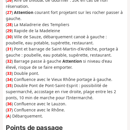
(
26
) Aire de bivouac de Gournier : 20€ en cas de non
réservation.
(
27
)
Attention
courant fort projetant sur les rocher passer à
gauche.
(
28
) La Maladrerie des Templiers
(
29
) Rapide de la Madeleine
(
30
) Ville de Sauze, débarquement canoë à gauche :
poubelle, eau potable, supérette, restaurant.
(
31
) Pont et barrage de Saint-Martin-d'Ardèche, portage à
gauche : poubelle, eau potable, supérette, restaurant.
(
32
) Barrage passe à gauche
Attention
si niveau d'eau
élevé, risque de se faire emporter.
(
33
) Double pont.
(
34
) Confluence avec le Vieux Rhône portage à gauche.
(
35
) Double Pont de Pont-Saint-Esprit : possibilité de
supermarché, accostage en rive droite, plage entre les 2
ponts, 10 min de marche pour l’Intermarché.
(
36
) Confluence avec le Lauzon.
(
37
) Confluence avec le Rhône.
(
A
) Débarquement.
Points de passage