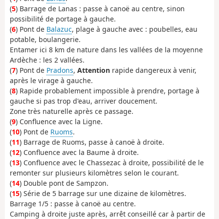
(
5
) Barrage de Lanas : passe à canoë au centre, sinon
possibilité de portage à gauche.
(
6
) Pont de
Balazuc
, plage à gauche avec : poubelles, eau
potable, boulangerie.
Entamer ici 8 km de nature dans les vallées de la moyenne
Ardèche : les 2 vallées.
(
7
) Pont de
Pradons
,
Attention
rapide dangereux à venir,
après le virage à gauche.
(
8
) Rapide probablement impossible à prendre, portage à
gauche si pas trop d'eau, arriver doucement.
Zone très naturelle après ce passage.
(
9
) Confluence avec la Ligne.
(
10
) Pont de
Ruoms
.
(
11
) Barrage de Ruoms, passe à canoë à droite.
(
12
) Confluence avec la Baume à droite.
(
13
) Confluence avec le Chassezac à droite, possibilité de le
remonter sur plusieurs kilomètres selon le courant.
(
14
) Double pont de Sampzon.
(
15
) Série de 5 barrage sur une dizaine de kilomètres.
Barrage 1/5 : passe à canoë au centre.
Camping à droite juste après, arrêt conseillé car à partir de