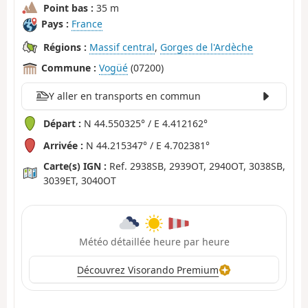
Point bas :
35 m
Pays :
France
Régions :
Massif central
,
Gorges de l'Ardèche
Commune :
Vogüé
(07200)
Y aller en transports en commun
Départ :
N 44.550325° / E 4.412162°
Arrivée :
N 44.215347° / E 4.702381°
Carte(s) IGN :
Ref. 2938SB, 2939OT, 2940OT, 3038SB,
3039ET, 3040OT
Météo détaillée heure par heure
Découvrez Visorando Premium