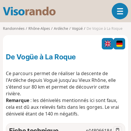
V
O
i
u
s
v
o
Randonnées
Rhône-Alpes
Ardèche
Vogüé
De Vogüe à La Roque
r
r
i
a
r
n
l
d
De Vogüe à La Roque
a
o
n
a
Ce parcours permet de réaliser la descente de
v
l'Ardèche depuis Voguë jusqu'au Vieux Rhône, elle
i
s'étend sur 80 km et permet de découvrir cette
g
rivière.
a
t
Remarque
: les dénivelés mentionnés ici sont faux,
i
cela est dû aux relevés faits dans les gorges. Le vrai
o
dénivelé étant de 140 m négatifs.
n
Fiche technique
n°
48066184