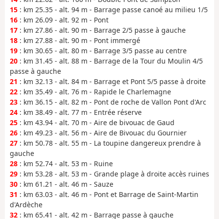
15
: km 25.35 - alt. 94 m - Barrage passe canoé au milieu 1/5
16
: km 26.09 - alt. 92 m - Pont
17
: km 27.86 - alt. 90 m - Barrage 2/5 passe à gauche
18
: km 27.88 - alt. 90 m - Pont immergé
19
: km 30.65 - alt. 80 m - Barrage 3/5 passe au centre
20
: km 31.45 - alt. 88 m - Barrage de la Tour du Moulin 4/5
passe à gauche
21
: km 32.13 - alt. 84 m - Barrage et Pont 5/5 passe à droite
22
: km 35.49 - alt. 76 m - Rapide le Charlemagne
23
: km 36.15 - alt. 82 m - Pont de roche de Vallon Pont d'Arc
24
: km 38.49 - alt. 77 m - Entrée réserve
25
: km 43.94 - alt. 70 m - Aire de bivouac de Gaud
26
: km 49.23 - alt. 56 m - Aire de Bivouac du Gournier
27
: km 50.78 - alt. 55 m - La toupine dangereux prendre à
gauche
28
: km 52.74 - alt. 53 m - Ruine
29
: km 53.28 - alt. 53 m - Grande plage à droite accès ruines
30
: km 61.21 - alt. 46 m - Sauze
31
: km 63.03 - alt. 46 m - Pont et Barrage de Saint-Martin
d'Ardèche
32
: km 65.41 - alt. 42 m - Barrage passe à gauche