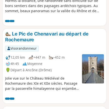
Hormis la distance, une randonnée sans difficulté sur de
bons sentiers dans des paysages ardéchois typiques. Au
sommet, beaux panoramas sur la vallée du Rhône et de
l'Ouvèze et en fin de balade, la découverte des fameuses
Grottes de la Jaubernie, qui ont servi d'habitations
troglodytes aux protestants chassés de Privas lors des
guerres de religion.
Le Pic de Chenavari au départ de
Rochemaure
Visorandonneur
12,05 km
+447 m
-452 m
4h 45
Moyenne
Départ à Ancône (Drôme)
Jolie vue sur le Château Médiéval de
Rochemaure des XIe et XIIe siècles. Passage
par la passerelle himalayenne qui enjambe
le Rhône. Très belle vue à 360° au Pic de
Chenavari, sur les montagnes du Vercors
ainsi que sur la vallée du Rhône et le
plateau du Coiron.