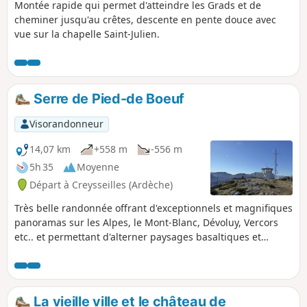
Montée rapide qui permet d'atteindre les Grads et de
cheminer jusqu'au crêtes, descente en pente douce avec
vue sur la chapelle Saint-Julien.
Serre de Pied-de Boeuf
Visorandonneur
14,07 km
+558 m
-556 m
5h 35
Moyenne
Départ à Creysseilles (Ardèche)
Très belle randonnée offrant d'exceptionnels et magnifiques
panoramas sur les Alpes, le Mont-Blanc, Dévoluy, Vercors
etc.. et permettant d'alterner paysages basaltiques et
agricoles variés. On passera également devant le site d'une
tombe antique que l'on ne manquera pas de visiter.
La vieille ville et le château de