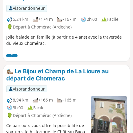
Visorandonneur
5,24 km
+174 m
-167 m
2h 00
Facile
Départ à Chomérac (Ardèche)
Jolie balade en famille (à partir de 4 ans) avec la traversée
du vieux Chomérac.
Le Bijou et Champ de La Lioure au
départ de Chomerac
Visorandonneur
8,94 km
+166 m
-165 m
3h 00
Facile
Départ à Chomérac (Ardèche)
Ce parcours vous offre la possibilité de
voir un site historique, le Château Bijou,