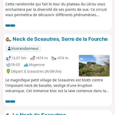
Cette randonnée qui fait le tour du plateau du Lérou vous
enchantera par la diversité de ses points de vue. Ce circuit
vous permettra de découvrir différents phénomènes
géologiques : bloc de basalte, filons de basalte...
Neck de Sceautres, Serre de la Fourche
Visorandonneur
13,07 km
+474 m
-474 m
5h 05
Moyenne
Départ à Sceautres (Ardèche)
Le magnifique petit village de Sceautres est blotti contre
l'imposant neck de basalte, vestige d'une éruption
volcanique. Cet immense bloc est la lave contenue dans la
cheminée du volcan dont le cône a disparu avec l'érosion.
Le Neck de Sceautres