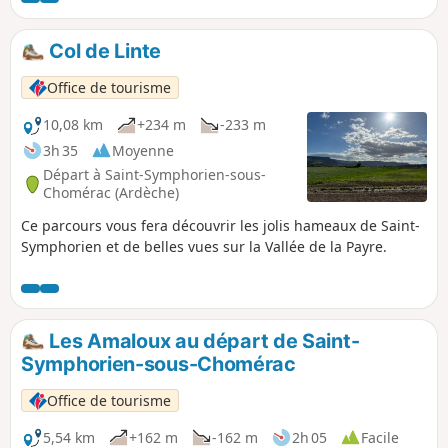
retour et aller au cimetière de Coux avec le second véhicule,
environ 15 minutes de route.
Col de Linte
Office de tourisme
10,08 km
+234 m
-233 m
3h 35
Moyenne
Départ à Saint-Symphorien-sous-
Chomérac (Ardèche)
Ce parcours vous fera découvrir les jolis hameaux de Saint-
Symphorien et de belles vues sur la Vallée de la Payre.
Les Amaloux au départ de Saint-
Symphorien-sous-Chomérac
Office de tourisme
5,54 km
+162 m
-162 m
2h 05
Facile