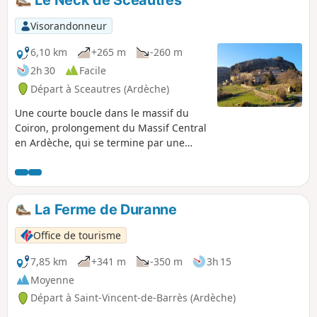
Visorandonneur
6,10 km
+265 m
-260 m
2h 30
Facile
Départ à Sceautres (Ardèche)
Une courte boucle dans le massif du
Coiron, prolongement du Massif Central
en Ardèche, qui se termine par une
ascension facile du Neck de Sceautres
sur un parcours aménagé et sécurisé.Le
Neck, d'un diamètre d'environ 200 m et
de 133 m de hauteur, est le piton
La Ferme de Duranne
basaltique le plus important d'Europe,
ancienne cheminée d'un volcan né il y a
Office de tourisme
8 millions d'années. Placée à son
sommet, d'où l'on profite d'un superbe
7,85 km
+341 m
-350 m
3h 15
panorama à 360°, la statue d'une Vierge
Moyenne
domine le village niché à ses pieds.
Départ à Saint-Vincent-de-Barrès (Ardèche)