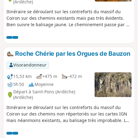
(Ardèche)
Itinéraire se déroulant sur les contreforts du massif du
Coiron sur des chemins existants mais pas très évidents.
Bien suivre le balisage jaune. Le cheminement passe par de
très belles orgues basaltiques, traverse le plateau d’où les
panoramas sont superbes, puis descend par une barre
rocheuse à Roche Chérie : un vestige du très important
passé volcanique de ce massif. Une petite chapelle est
Roche Chérie par les Orgues de Bauzon
adossée au neck.
Visorandonneur
15,53 km
+475 m
-472 m
5h 50
Moyenne
Départ à Saint-Pons (Ardèche)
(Ardèche)
Itinéraire se déroulant sur les contreforts du massif du
Coiron sur des chemins non répertoriés sur les cartes IGN
mais néanmoins existants, au balisage très improbable. Le
cheminement longe les très belles orgues basaltiques ou
Orgues de Bauzon parallèles au ruisseau de Chaix, remonte