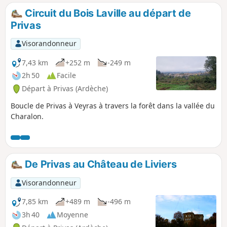
Circuit du Bois Laville au départ de
Privas
Visorandonneur
7,43 km
+252 m
-249 m
2h 50
Facile
Départ à Privas (Ardèche)
Boucle de Privas à Veyras à travers la forêt dans la vallée du
Charalon.
De Privas au Château de Liviers
Visorandonneur
7,85 km
+489 m
-496 m
3h 40
Moyenne