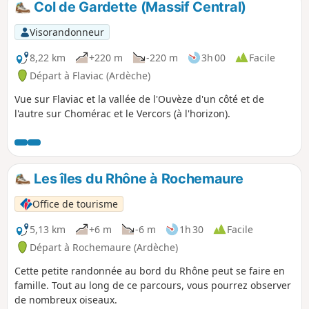
Col de Gardette (Massif Central)
Visorandonneur
8,22 km
+220 m
-220 m
3h 00
Facile
Départ à Flaviac (Ardèche)
Vue sur Flaviac et la vallée de l'Ouvèze d'un côté et de
l'autre sur Chomérac et le Vercors (à l'horizon).
Les îles du Rhône à Rochemaure
Office de tourisme
5,13 km
+6 m
-6 m
1h 30
Facile
Départ à Rochemaure (Ardèche)
Cette petite randonnée au bord du Rhône peut se faire en
famille. Tout au long de ce parcours, vous pourrez observer
de nombreux oiseaux.