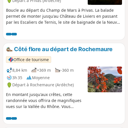
Départ à Privas (Ardèche)
Boucle au départ du Champ de Mars à Privas. La balade
permet de monter jusqu'au Château de Liviers en passant
par les Escaliers de Ternis, le site de baignade de la Neuve
et le hameau de Ladreyt. La descente se fait par un beau
sentier jusqu'au hameau de Villeneuve. On pourra pousser
jusqu'au Rocher de la Sorcière au retour par le Petit
Tournon.
Côté flore au départ de Rochemaure
Office de tourisme
8,84 km
+369 m
-360 m
3h 35
Moyenne
Départ à Rochemaure (Ardèche)
En montant jusqu'aux crêtes, cette
randonnée vous offrira de magnifiques
vues sur la Vallée du Rhône. Vous
traversez la Forêt Domaniale de Berg
sur un chemin bordé de cèdres.