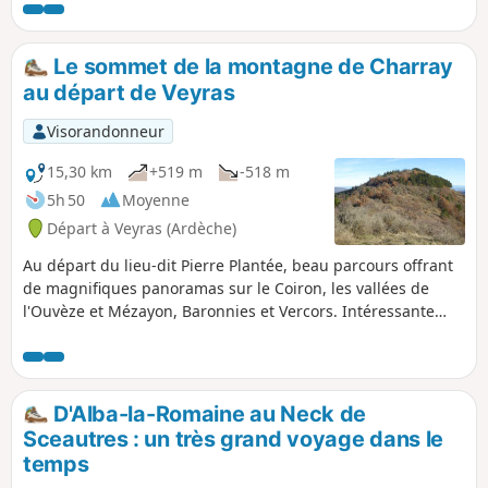
Le sommet de la montagne de Charray
au départ de Veyras
Visorandonneur
15,30 km
+519 m
-518 m
5h 50
Moyenne
Départ à Veyras (Ardèche)
Au départ du lieu-dit Pierre Plantée, beau parcours offrant
de magnifiques panoramas sur le Coiron, les vallées de
l'Ouvèze et Mézayon, Baronnies et Vercors. Intéressante
découverte du site de l'ancien Prieuré de Charray. Attention,
certains passages du sentier balcon peuvent incommoder
les personnes sujettes au vertige.
D'Alba-la-Romaine au Neck de
Sceautres : un très grand voyage dans le
temps