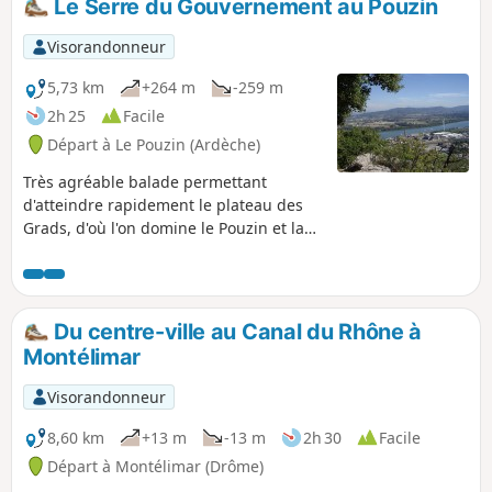
Le Serre du Gouvernement au Pouzin
Visorandonneur
5,73 km
+264 m
-259 m
2h 25
Facile
Départ à Le Pouzin (Ardèche)
Très agréable balade permettant
d'atteindre rapidement le plateau des
Grads, d'où l'on domine le Pouzin et la
confluence Ouvèze/Rhône. Le sentier
surplombant la vallée de l'Ouvèze est
très plaisant mais pourrait s'avérer
vertigineux pour certains. Les crêtes
Du centre-ville au Canal du Rhône à
offrent une très belle vue panoramique
Montélimar
sur les Baronnies et le Vercors. Ne
jamais sortir de l'itinéraire désormais
Visorandonneur
très bien balisé.
8,60 km
+13 m
-13 m
2h 30
Facile
Départ à Montélimar (Drôme)