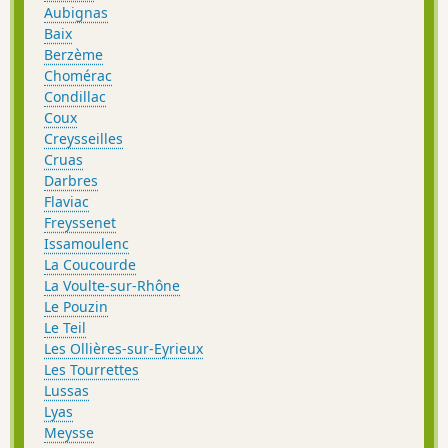
Aubignas
Baix
Berzème
Chomérac
Condillac
Coux
Creysseilles
Cruas
Darbres
Flaviac
Freyssenet
Issamoulenc
La Coucourde
La Voulte-sur-Rhône
Le Pouzin
Le Teil
Les Ollières-sur-Eyrieux
Les Tourrettes
Lussas
Lyas
Meysse