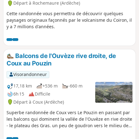
Départ à Rochemaure (Ardèche)
Cette randonnée vous permettra de découvrir quelques
paysages originaux façonnés par le volcanisme du Coiron, il
y a 7 millions d'années.
Balcons de l'Ouvèze rive droite, de
Coux au Pouzin
Visorandonneur
17,18 km
+536 m
-660 m
6h 15
Difficile
Départ à Coux (Ardèche)
Superbe randonnée de Coux vers Le Pouzin en passant par
les balcons qui dominent la vallée de l'Ouvèze en rive droite
- le plateau des Gras. un peu de goudron vers le milieu de
la randonnée rien de bien mléchant. (!) Obligation d'avoir
deux véhicules : laisser une voiture à Le Pouzin pour le