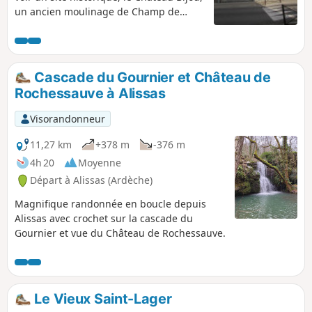
un ancien moulinage de Champ de
Lioure et d'arpenter le Plateau du
Coiron.
Cascade du Gournier et Château de
Rochessauve à Alissas
Visorandonneur
11,27 km
+378 m
-376 m
4h 20
Moyenne
Départ à Alissas (Ardèche)
Magnifique randonnée en boucle depuis
Alissas avec crochet sur la cascade du
Gournier et vue du Château de Rochessauve.
Le Vieux Saint-Lager