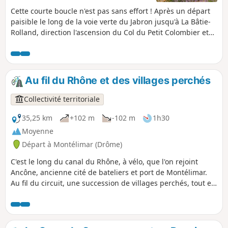
Cette courte boucle n'est pas sans effort ! Après un départ
paisible le long de la voie verte du Jabron jusqu'à La Bâtie-
Rolland, direction l'ascension du Col du Petit Colombier et
ses grands lacets.
Au fil du Rhône et des villages perchés
Collectivité territoriale
35,25 km
+102 m
-102 m
1h30
Moyenne
Départ à Montélimar (Drôme)
C'est le long du canal du Rhône, à vélo, que l'on rejoint
Ancône, ancienne cité de bateliers et port de Montélimar.
Au fil du circuit, une succession de villages perchés, tout en
pierres, au riche patrimoine historique et clunisien. On
termine la balade par la voie verte du Jabron, en douceur.