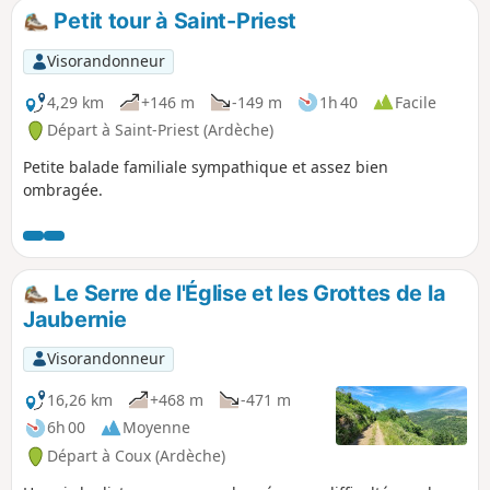
Petit tour à Saint-Priest
Visorandonneur
4,29 km
+146 m
-149 m
1h 40
Facile
Départ à Saint-Priest (Ardèche)
Petite balade familiale sympathique et assez bien
ombragée.
Le Serre de l'Église et les Grottes de la
Jaubernie
Visorandonneur
16,26 km
+468 m
-471 m
6h 00
Moyenne
Départ à Coux (Ardèche)