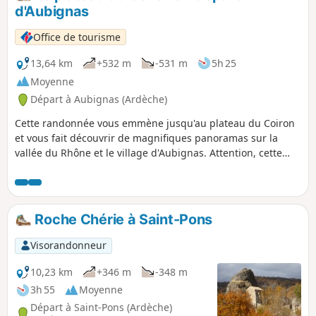
d'Aubignas
Office de tourisme
13,64 km
+532 m
-531 m
5h 25
Moyenne
Départ à Aubignas (Ardèche)
Cette randonnée vous emmène jusqu'au plateau du Coiron
et vous fait découvrir de magnifiques panoramas sur la
vallée du Rhône et le village d'Aubignas. Attention, cette
randonnée traverse des parcs avec du bétail. Refermez bien
les barrières derrière vous.
Roche Chérie à Saint-Pons
Visorandonneur
10,23 km
+346 m
-348 m
3h 55
Moyenne
Départ à Saint-Pons (Ardèche)