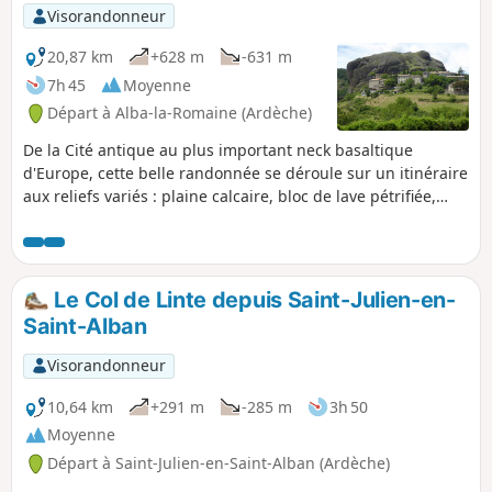
Visorandonneur
20,87 km
+628 m
-631 m
7h 45
Moyenne
Départ à Alba-la-Romaine (Ardèche)
De la Cité antique au plus important neck basaltique
d'Europe, cette belle randonnée se déroule sur un itinéraire
aux reliefs variés : plaine calcaire, bloc de lave pétrifiée,
plateau volcanique du Massif du Coiron. Le neck de
Sceautres, joyau du Coiron, est un culot basaltique
résultant d'une éruption datant de 8 millions d'années.
Dégagé par l'érosion, il s'élève de 150 mètres au-dessus de
Le Col de Linte depuis Saint-Julien-en-
la vallée.
Saint-Alban
Visorandonneur
10,64 km
+291 m
-285 m
3h 50
Moyenne
Départ à Saint-Julien-en-Saint-Alban (Ardèche)