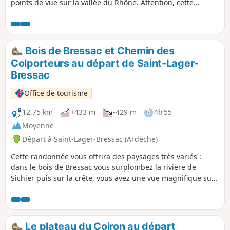
points de vue sur la vallée du Rhône. Attention, cette
randonnée traverse des parcs avec du bétail : refermez
bien les barrières derrière vous.
Bois de Bressac et Chemin des
Colporteurs au départ de Saint-Lager-
Bressac
Office de tourisme
12,75 km
+433 m
-429 m
4h 55
Moyenne
Départ à Saint-Lager-Bressac (Ardèche)
Cette randonnée vous offrira des paysages très variés :
dans le bois de Bressac vous surplombez la rivière de
Sichier puis sur la crête, vous avez une vue magnifique sur
la vallée de Saint Vincent de Barrès.
Le plateau du Coiron au départ