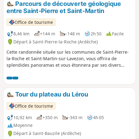
Parcours de découverte géologique
p
entre Saint-Pierre et Saint-Martin
Office de tourisme
8,46 km
+144 m
-148 m
2h 50
Facile
Départ à Saint-Pierre-la-Roche (Ardèche)
Cette randonnée située sur les communes de Saint-Pierre-
la-Roche et Saint-Martin-sur-Lavezon, vous offrira de
splendides panoramas et vous étonnera par ses divers
phénomènes géologiques visibles à proximité du sentier.
Tour du plateau du Lérou
Office de tourisme
10,92 km
+350 m
-343 m
4h 05
Moyenne
Départ à Saint-Bauzile (Ardèche)