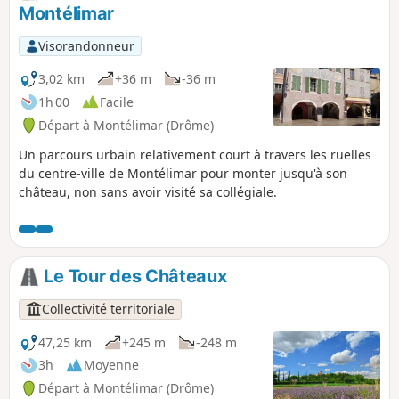
Montélimar
Visorandonneur
3,02 km
+36 m
-36 m
1h 00
Facile
Départ à Montélimar (Drôme)
Un parcours urbain relativement court à travers les ruelles
du centre-ville de Montélimar pour monter jusqu'à son
château, non sans avoir visité sa collégiale.
Le Tour des Châteaux
Collectivité territoriale
47,25 km
+245 m
-248 m
3h
Moyenne
Départ à Montélimar (Drôme)