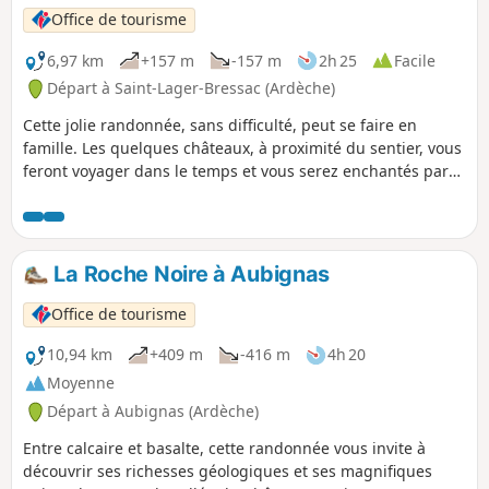
Office de tourisme
6,97 km
+157 m
-157 m
2h 25
Facile
Départ à Saint-Lager-Bressac (Ardèche)
Cette jolie randonnée, sans difficulté, peut se faire en
famille. Les quelques châteaux, à proximité du sentier, vous
feront voyager dans le temps et vous serez enchantés par
les nombreux points de vues sur la vallée de Chomérac et
Saint-Lager-Bressac.
La Roche Noire à Aubignas
Office de tourisme
10,94 km
+409 m
-416 m
4h 20
Moyenne
Départ à Aubignas (Ardèche)
Entre calcaire et basalte, cette randonnée vous invite à
découvrir ses richesses géologiques et ses magnifiques