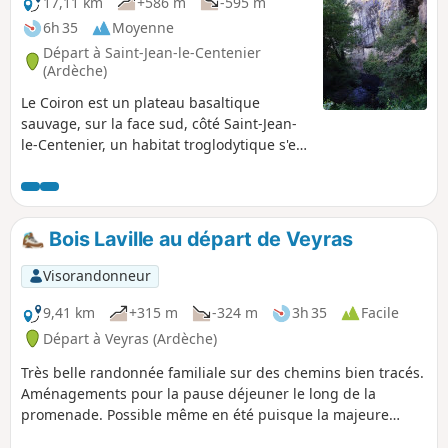
17,11 km
+586 m
-595 m
6h 35
Moyenne
Départ à Saint-Jean-le-Centenier
(Ardèche)
Le Coiron est un plateau basaltique
sauvage, sur la face sud, côté Saint-Jean-
le-Centenier, un habitat troglodytique s'est
développé à l'époque médiévale dans les
falaises basaltiques de Montbrun. A partir
de Saint-Gineis-en-Coiron, une petite
route serpentant sur le plateau vous
Bois Laville au départ de Veyras
emmène sur Mirabel où vous découvrirez
depuis le donjon un magnifique paysage.
Visorandonneur
Seul bémol, les deux tiers du circuit sont
sur routes goudronnées quand bien
9,41 km
+315 m
-324 m
3h 35
Facile
même la circulation des véhicules y est
Départ à Veyras (Ardèche)
très peu importante.
Très belle randonnée familiale sur des chemins bien tracés.
Aménagements pour la pause déjeuner le long de la
promenade. Possible même en été puisque la majeure
partie de la sortie se parcourt en sous-bois.