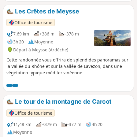
sur le plateau d’où les panoramas sont superbes. La
descente par une barre rocheuse rejoint Roche Chérie : un
Les Crêtes de Meysse
vestige du très important passé volcanique de ce massif.
Une petite chapelle est adossée au neck.
Office de tourisme
7,69 km
+386 m
-378 m
3h 20
Moyenne
Départ à Meysse (Ardèche)
Cette randonnée vous offrira de splendides panoramas sur
la Vallée du Rhône et sur la Vallée de Lavezon, dans une
végétation typique méditerranéenne.
Le tour de la montagne de Carcot
Office de tourisme
11,48 km
+379 m
-377 m
4h 20
Moyenne