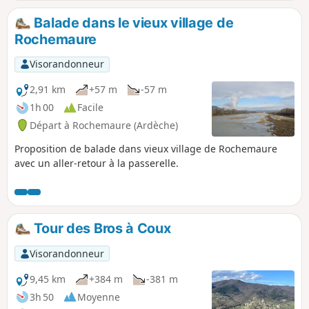
Balade dans le vieux village de
Rochemaure
Visorandonneur
2,91 km
+57 m
-57 m
1h 00
Facile
Départ à Rochemaure (Ardèche)
Proposition de balade dans vieux village de Rochemaure
avec un aller-retour à la passerelle.
Tour des Bros à Coux
Visorandonneur
9,45 km
+384 m
-381 m
3h 50
Moyenne