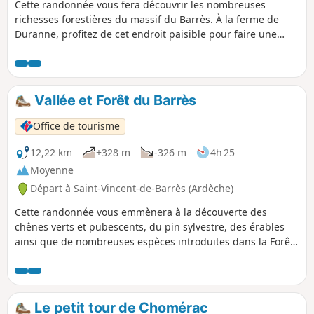
Cette randonnée vous fera découvrir les nombreuses
richesses forestières du massif du Barrès. À la ferme de
Duranne, profitez de cet endroit paisible pour faire une
petite pause.
Vallée et Forêt du Barrès
Office de tourisme
12,22 km
+328 m
-326 m
4h 25
Moyenne
Départ à Saint-Vincent-de-Barrès (Ardèche)
Cette randonnée vous emmènera à la découverte des
chênes verts et pubescents, du pin sylvestre, des érables
ainsi que de nombreuses espèces introduites dans la Forêt
du Barrès comme le pin noir, le cèdre de l'Atlas, les sapins
méditerranéens et le douglas.
Le petit tour de Chomérac