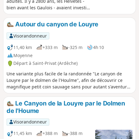
adultes. Il y a 2800 ans, les Helvètes -
bien avant les Gaulois - avaient investi
cette région et construit leurs premiers
villages fortifiés sur les hauteurs des
Autour du canyon de Louyre
falaises. Jules César lui-même a qualifié
d'"Oppidum" ces lieux fermés et isolés.
Visorandonneur
Les Romains, ayant colonisé la région à
partir du 1er siècle de notre ère, finirent
11,40 km
+333 m
-325 m
4h 10
le travail. Plus au Sud, le "Camp de
Moyenne
César", camp romain. Le sentier de
Départ à Saint-Privat (Ardèche)
retour longe la falaise très près du
bord, soyez vigilants.
Une variante plus facile de la randonnée "Le canyon de
Louyre par le dolmen de l'Houlme", afin de découvrir ce
magnifique petit coin sauvage sans pour autant s'aventurer
dans le canyon (réservé aux randonneurs expérimentés ou
connaisseurs). Une découverte des aménagements
Le Canyon de la Louyre par le Dolmen
ancestraux autour d'un ruisseau dont le débit était plus
de l'Houme
important et régulier au siècle dernier, et de beaux points
de vue sur le canyon.
Visorandonneur
11,45 km
+388 m
-388 m