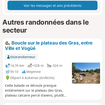
Voir les messages et avis précédents
Autres randonnées dans le
secteur
Boucle sur le plateau des Gras, entre
Ville et Vogüé
Visorandonneur
14,76 km
+328 m
-324 m
5h 10
Moyenne
Départ à Aubenas (Ardèche)
Cette balade se déroule presque
entièrement sur le plateau des Gras,
plateau calcaire percé d'avens, plutôt
aride côté Ouest et plus boisé côté Est.