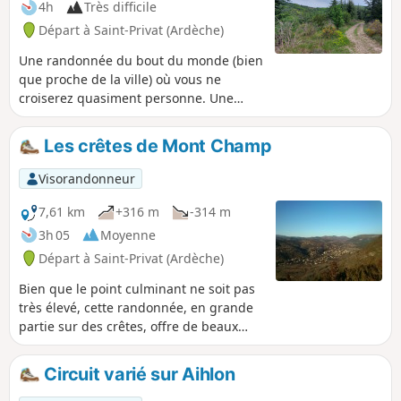
4h
Très difficile
Départ à Saint-Privat (Ardèche)
Une randonnée du bout du monde (bien
que proche de la ville) où vous ne
croiserez quasiment personne. Une
impression de bout du monde par la
descente au fond d'un canyon que l'on
Les crêtes de Mont Champ
pratiquera en partie sur sa longueur la
plus intéressante. Un sentiment
Visorandonneur
d'aventure, de l'action, Indiana Jones
n'est pas loin.
7,61 km
+316 m
-314 m
3h 05
Moyenne
Départ à Saint-Privat (Ardèche)
Bien que le point culminant ne soit pas
très élevé, cette randonnée, en grande
partie sur des crêtes, offre de beaux
points de vue sur l'Ardèche et le pays
d'Aubenas.
Circuit varié sur Aihlon