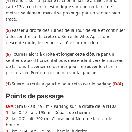
(
4
) Prendre sur la gauche le chemin laissé à l'aller. Sur la
carte IGN, ce chemin est indiqué sur une centaine de
mètres seulement mais il se prolonge par un sentier bien
tracé.
(
8
) Passer à droite des ruines de la Tour de Ville et continuer
à descendre sur la crête du Serre de Ville. Après une
descente raide, le sentier s'arrête sur une clôture.
(
9
) Tourner alors à droite et longer cette clôture par un
sentier d'abord horizontal puis descendant vers le ruisseau
de la Tour. Traverser ce dernier pour retrouver le chemin
pris à l'aller. Prendre ce chemin sur la gauche.
(
1
) Suivre la route à gauche pour retrouver le parking (
D/A
).
Points de passage
D/A
: km 0 - alt. 192 m - Parking sur la droite de la N102
1
: km 0.47 - alt. 195 m - Départ de chemin
2
: km 0.7 - alt. 202 m - Croisement Nord de la grande
boucle
3
: km 2.04 - alt. 321 m - Chemin, à droite