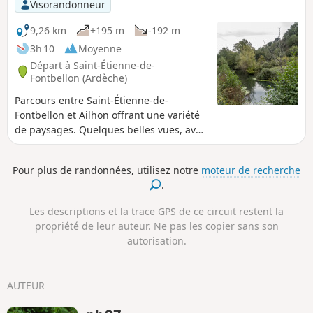
Visorandonneur
9,26 km
+195 m
-192 m
3h 10
Moyenne
Départ à Saint-Étienne-de-
Fontbellon (Ardèche)
Parcours entre Saint-Étienne-de-
Fontbellon et Ailhon offrant une variété
de paysages. Quelques belles vues, avec
juste une montée un peu raide et
glissante.
Pour plus de randonnées, utilisez notre
moteur de recherche
.
Les descriptions et la trace GPS de ce circuit restent la
propriété de leur auteur. Ne pas les copier sans son
autorisation.
AUTEUR