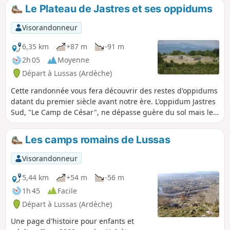
Le Plateau de Jastres et ses oppidums
Visorandonneur
6,35 km
+87 m
-91 m
2h 05
Moyenne
Départ à Lussas (Ardèche)
Cette randonnée vous fera découvrir des restes d'oppidums
datant du premier siècle avant notre ère. L'oppidum Jastres
Sud, "Le Camp de César", ne dépasse guère du sol mais le
rempart de Jastres Nord est impressionnant.En prime et
pour ceux qui ne seraient pas sensibles aux vestiges
Les camps romains de Lussas
historiques, le sentier en bordure du plateau offre de
magnifiques points de vue sur l'Ardèche.
Visorandonneur
5,44 km
+54 m
-56 m
1h 45
Facile
Départ à Lussas (Ardèche)
Une page d'histoire pour enfants et