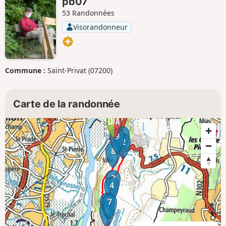
pb07
53 Randonnées
Visorandonneur
Commune :
Saint-Privat (07200)
Carte de la randonnée
1
9
2
8
3
4
5
7
6