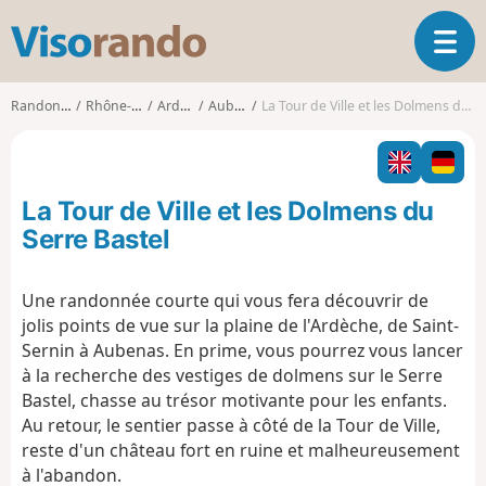
V
O
i
u
s
v
o
Randonnées
Rhône-Alpes
Ardèche
Aubenas
La Tour de Ville et les Dolmens du Serre Bastel
r
r
i
a
r
n
l
d
La Tour de Ville et les Dolmens du
a
o
n
Serre Bastel
a
v
Une randonnée courte qui vous fera découvrir de
i
jolis points de vue sur la plaine de l'Ardèche, de Saint-
g
a
Sernin à Aubenas. En prime, vous pourrez vous lancer
t
à la recherche des vestiges de dolmens sur le Serre
i
Bastel, chasse au trésor motivante pour les enfants.
o
Au retour, le sentier passe à côté de la Tour de Ville,
n
reste d'un château fort en ruine et malheureusement
à l'abandon.