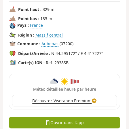
Point haut :
329 m
Point bas :
185 m
Pays :
France
Région :
Massif central
Commune :
Aubenas
(07200)
Départ/Arrivée :
N 44.595172° / E 4.417227°
Carte(s) IGN :
Ref. 2938SB
Météo détaillée heure par heure
Découvrez Visorando Premium
Ouvrir dans l'app