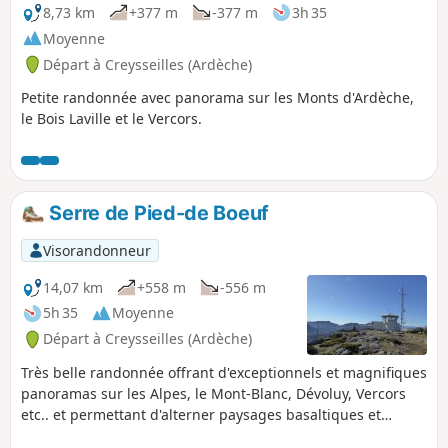
8,73 km
+377 m
-377 m
3h 35
Moyenne
Départ à Creysseilles (Ardèche)
Petite randonnée avec panorama sur les Monts d'Ardèche,
le Bois Laville et le Vercors.
Serre de Pied-de Boeuf
Visorandonneur
14,07 km
+558 m
-556 m
5h 35
Moyenne
Départ à Creysseilles (Ardèche)
Très belle randonnée offrant d'exceptionnels et magnifiques
panoramas sur les Alpes, le Mont-Blanc, Dévoluy, Vercors
etc.. et permettant d'alterner paysages basaltiques et
agricoles variés. On passera également devant le site d'une