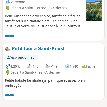
Moyenne
Départ à Saint-Pierreville (Ardèche)
Belle randonnée ardéchoise, tantôt en crête et
tantôt sous les châtaigniers. Les hameaux de
Tauzuc et Serre de Tauzuc sont à voir... Surtout
lorsqu'une biche apparaît puis disparait,
toujours aussi craintive.
Petit tour à Saint-Priest
Visorandonneur
4,29 km
+146 m
-149 m
1h 40
Facile
Départ à Saint-Priest (Ardèche)
Petite balade familiale sympathique et assez bien
ombragée.