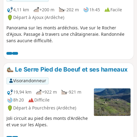
4,11 km
+200 m
-202 m
1h 45
Facile
Départ à Ajoux (Ardèche)
Panorama sur les monts ardéchois. Vue sur le Rocher
d'Ajoux. Passage à travers une châtaigneraie. Randonnée
sans aucune difficulté.
Le Serre Pied de Boeuf et ses hameaux
Visorandonneur
19,94 km
+922 m
-921 m
8h 20
Difficile
Départ à Pourchères (Ardèche)
Joli circuit au pied des monts d'Ardèche
et vue sur les Alpes.