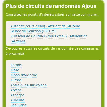
Plus de circuits de randonnée Ajoux
Consultez les points d'intérêts situés sur cette commune :
Auzenet (cours d'eau) - Affluent de l'Auzène
Le Roc de Gourdon (1061 m)
Ruisseau de Gournier (cours d'eau) - Affluent de
l'Auzenet
Découvrez aussi les circuits de randonnée des communes
à proximité
Accons
Aizac
Albon-d'Ardèche
Alissas
Antraigues-sur-Volane
Arcens
Asperjoc
Aubenas
Beauvène