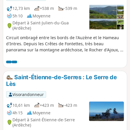
12,73 km
+538 m
-539 m
5h 10
Moyenne
Départ à Saint-Julien-du-Gua
(Ardèche)
Circuit ombragé entre les bords de l'Auzène et le Hameau
d'Intres. Depuis les Crêtes de Fontettes, très beau
panorama sur la montagne ardéchoise, le Rocher d'Ajoux, le
Volcan des Chirouzes et le Roc de Gourdon.
Saint-Étienne-de-Serres : Le Serre de
Lès
Visorandonneur
10,61 km
+423 m
-423 m
4h 15
Moyenne
Départ à Saint-Étienne-de-Serre
(Ardèche)