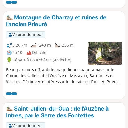
tombe antique que l'on ne manquera pas de visiter.
Montagne de Charray et ruines de
l'ancien Prieuré
Visorandonneur
5,26 km
+243 m
-236 m
2h 10
Difficile
Départ à Pourchères (Ardèche)
Beau parcours offrant de magnifiques panoramas sur le
Coiron, les vallées de l'Ouvèze et Mézayon, Baronnies et
Vercors. Découverte intéressante du site de l'ancien Prieuré
de Charray.
Saint-Julien-du-Gua : de l'Auzène à
Intres, par le Serre des Fontettes
Visorandonneur