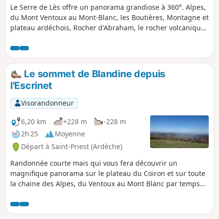
Le Serre de Lès offre un panorama grandiose à 360°. Alpes,
du Mont Ventoux au Mont-Blanc, les Boutières, Montagne et
plateau ardéchois, Rocher d'Abraham, le rocher volcanique
d'Ajoux, le volcan des Chirouzes, la coulée basaltique du
hameau du Chier.
Le sommet de Blandine depuis
l'Escrinet
Visorandonneur
6,20 km
+228 m
-228 m
2h 25
Moyenne
Départ à Saint-Priest (Ardèche)
Randonnée courte mais qui vous fera découvrir un
magnifique panorama sur le plateau du Coiron et sur toute
la chaine des Alpes, du Ventoux au Mont Blanc par temps
clair.