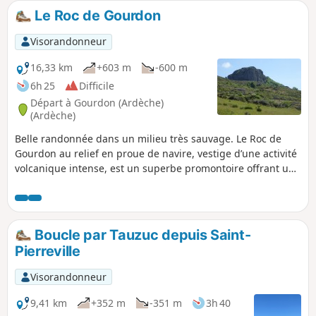
Le Roc de Gourdon
Visorandonneur
16,33 km
+603 m
-600 m
6h 25
Difficile
Départ à Gourdon (Ardèche)
(Ardèche)
Belle randonnée dans un milieu très sauvage. Le Roc de
Gourdon au relief en proue de navire, vestige d’une activité
volcanique intense, est un superbe promontoire offrant un
panorama à 360° sur les Boutières, les Cévennes et le Bas-
Vivarais.Ajout modérateur au 09/06/2021 : Le Roc de
Gourdon n'est plus accessible (clôture électrifiée) Voir fiche
n°427882 : Boucle Saint-Étienne-de-Boulogne - Gourdon
Boucle par Tauzuc depuis Saint-
passage identique (entre les points 6-7 pour les 2
Pierreville
randonnées) mais cependant accessible au Roc de Gourdon
!
Visorandonneur
9,41 km
+352 m
-351 m
3h 40