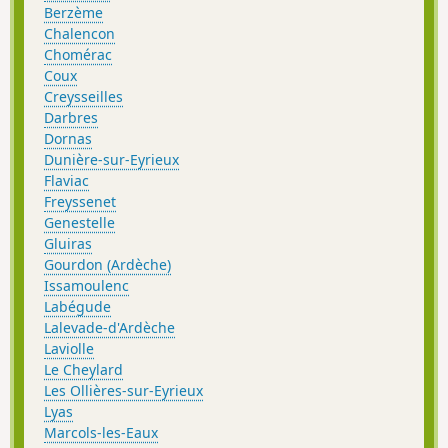
Berzème
Chalencon
Chomérac
Coux
Creysseilles
Darbres
Dornas
Dunière-sur-Eyrieux
Flaviac
Freyssenet
Genestelle
Gluiras
Gourdon (Ardèche)
Issamoulenc
Labégude
Lalevade-d'Ardèche
Laviolle
Le Cheylard
Les Ollières-sur-Eyrieux
Lyas
Marcols-les-Eaux