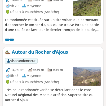
5h 20
Moyenne
Départ à Pourchères (Ardèche)
La randonnée est située sur un site volcanique permettant
d'approcher le Rocher d'Ajoux qui se trouve être une partie
d'une coulée de lave. Sur le dernier tronçon de la boucle,
nous suivons une ligne de crête avec vue panoramique sur
les Alpes.
Autour du Rocher d'Ajoux
Visorandonneur
13,74 km
+639 m
-634 m
5h 45
Moyenne
Départ à Pourchères (Ardèche)
Très belle randonnée variée se déroulant dans le Parc
Naturel Régional des Monts d'Ardèche. Superbe site du
Rocher d'Ajoux.