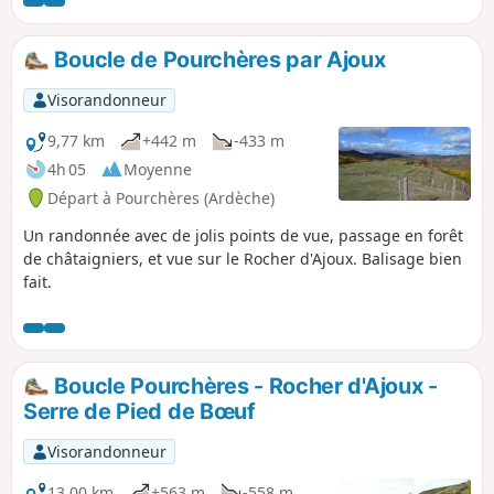
Boucle de Pourchères par Ajoux
Visorandonneur
9,77 km
+442 m
-433 m
4h 05
Moyenne
Départ à Pourchères (Ardèche)
Un randonnée avec de jolis points de vue, passage en forêt
de châtaigniers, et vue sur le Rocher d'Ajoux. Balisage bien
fait.
Boucle Pourchères - Rocher d'Ajoux -
Serre de Pied de Bœuf
Visorandonneur
13,00 km
+563 m
-558 m