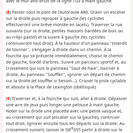
avec le mur anti-bruit de la ligne TGV à main gauche.
(
8
) Passer sous le pont de l'autoroute A86. Gravir un escalier
sur la droite puis repiquer à gauche (les cyclistes
effectueront une brève montée en lacets). Traverser la rue
suivante (sur la droite, petites maisons bardées de bois ou
au crépi pastel) et la suivre à gauche (les cyclistes
continueront tout droit). À la hauteur d'un panneau "Interdit
de tourner", s'engager à droite dans un chemin. À la
fourche qui se présente immédiatement, choisir le chemin
de gauche, bordé d'arbres. Suivre un parcours sportif et, au
croisement qui suit le panneau "Saut de haie", tourner à
droite. Au panneau "Souffler", ignorer un départ de chemin
sur la droite (et souffler si besoin...). Croiser la piste cyclable
et aboutir à la Place de Lexington (obélisque).
(
9
) Traverser et, à la fourche qui suit, aller à droite. Dépasser
une aire de jeux puis longer une pelouse à main gauche.
Noter sur la droite une placette avec une petite vasque et,
au croisement qui suit (escalier sur la gauche), continuer
tout droit. Ignorer ensuite tous les départs sur la droite. Au
®
croisement suivant, laisser le GR
655 partir à droite sur le