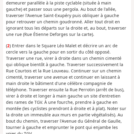
demeurer parallèle à la piste cyclable (située à main
gauche) et passer sous une pergola. Au bout de l'allée,
traverser l'Avenue Saint-Exupéry puis obliquer à gauche
pour retrouver un chemin goudronné. Aller tout droit en
ignorant tous les départs sur la droite et, au bout, traverser
une rue (Rue Étienne Deforges sur la carte).
(
2
) Entrer dans le Square Léo Malet et décrire un arc de
cercle vers la gauche pour en sortir du côté opposé.
Traverser une rue, virer à droite dans un chemin cimenté
qui oblique bientôt à gauche. Traverser successivement la
Rue Courtois et la Rue Louveau. Continuer sur un chemin
cimenté, traverser une avenue et continuer en laissant à
main droite le bâtiment d'une célèbre compagnie de
téléphone. Traverser ensuite la Rue Perrotin (arrêt de bus),
virer à droite et longer à main gauche un site d'entretien
des rames de TGV. À une fourche, prendre à gauche en
montée (les cyclistes prendront à droite et à plat). Noter sur
la droite un immeuble aux murs en partie végétalisés). Au
bout du chemin, traverser l'Avenue du Général de Gaulle,
tourner à gauche et emprunter le pont qui enjambe les
voies du TGV.