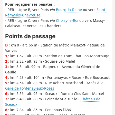
Pour regagner ses pénates :
- RER - Ligne B, vers Paris
via
Bourg-la-Reine
ou vers
Saint-
Rémy-lès-Chevreuse
.
- RER - Ligne C, vers Paris
via
Choisy-le-Roi
ou vers Massy-
Palaiseau et Versailles-Chantiers.
Points de passage
D
: km 0 - alt. 66 m - Station de Métro Malakoff-Plateau de
Vanves
1
: km 1.62 - alt. 80 m - Station de Tram Chatillon-Montrouge
2
: km 2.32 - alt. 93 m - Square Léo Malet
3
: km 3.3 - alt. 99 m - Bagneux - Avenue du Général de
Gaulle
4
: km 4.23 - alt. 104 m - Fontenay-aux-Roses - Rue Boucicaut
5
: km 4.54 - alt. 83 m - Rue Robert Marchand - Accès à la -
Gare de Fontenay-aux-Roses
6
: km 5.56 - alt. 95 m - Sceaux - Rue du Clos Saint-Marcel
7
: km 6.49 - alt. 80 m - Point de vue sur le -
Château de
Sceaux
8
: km 7.84 - alt. 86 m - Pont sous l'A86