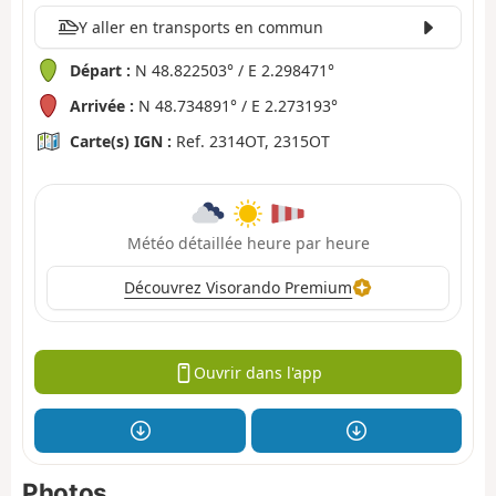
Y aller en transports en commun
Départ :
N 48.822503° / E 2.298471°
Arrivée :
N 48.734891° / E 2.273193°
Carte(s) IGN :
Ref. 2314OT, 2315OT
Météo détaillée heure par heure
Découvrez Visorando Premium
Ouvrir dans l'app
Photos