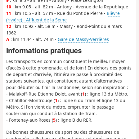
9
: km 8.5 - alt. 89 m - Antony - Place Lexington
10
: km 9.05 - alt. 82 m - Antony - Avenue de la République
11
: km 10.5 - alt. 57 m - Rue du Pont de Pierre -
Bièvre
(rivière) - Affluent de la Seine
12
: km 10.92 - alt. 58 m - Massy - Rond-Point du 9 mars
1962
A
: km 11.44 - alt. 74 m -
Gare de Massy-Verrières
Informations pratiques
Les transports en commun constituent le meilleur moyen
d'accès à cette promenade, et de loin ! En dehors des points
de départ et d'arrivée, l'itinéraire passe à proximité des
stations suivantes, qui constituent autant d'alternatives
pour débuter ou finir la randonnée, selon son inspiration :
- Malakoff-Rue Etienne Dolet, avant (
1
) : ligne 13 du Métro.
- Chatillon-Montrouge (
1
) : ligne 6 du Tram et ligne 13 du
Métro. Si l'on vient du métro, emprunter le passage
souterrain qui conduit à la station de Tram.
- Fontenay-aux-Roses (
5
) : ligne B du RER.
De bonnes chaussures de sport ou des chaussures de
randonnée taille basse suffisent pour cet itinéraire qui se