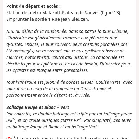
Point de départ et accès :
Station de métro Malakoff-Plateau de Vanves (ligne 13).
Emprunter la sortie 1 Rue Jean Bleuzen.
N.B. Au début de la randonnée, dans sa partie la plus urbaine,
l'itinéraire est généralement commun aux piétons et aux
cyclistes. Ensuite, le plus souvent, deux chemins parallèles ont
été aménagés, un convenant mieux aux cyclistes (absence de
marches, notamment), l'autre aux piétons. La randonnée est
décrite ici pour les piétons et, en cas de besoin, l'itinéraire pour
les cyclistes est indiqué entre parenthèses.
Tout l'itinéraire est jalonné de bornes Bleues "Coulée Verte" avec
indication du nom de la commune où l'on se trouve et
positionnement entre le départ et l'arrivée.
Balisage Rouge et Blanc + Vert
Par endroits, ce double balisage est triplé par un balisage Jaune
®
®
(PR
) et on croise quelques autres PR
. Par simplicité, s'en tenir
au balisage Rouge et Blanc et au balisage Vert.
(
D
) À la sortie du métro, tourner tout de suite à gauche (ne