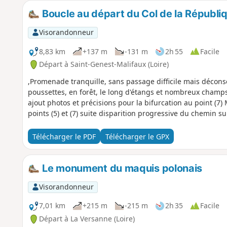
Boucle au départ du Col de la Républi
Visorandonneur
8,83 km
+137 m
-131 m
2h 55
Facile
Départ à Saint-Genest-Malifaux (Loire)
,Promenade tranquille, sans passage difficile mais décons
poussettes, en forêt, le long d'étangs et nombreux champs 
ajout photos et précisions pour la bifurcation au point (7) Mise à jour 15/07/2025: tracé modifié entre les
points (5) et (7) suite disparition progressive du chemin su
Télécharger le PDF
Télécharger le GPX
Le monument du maquis polonais
Visorandonneur
7,01 km
+215 m
-215 m
2h 35
Facile
Départ à La Versanne (Loire)