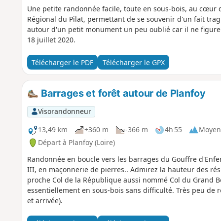
Une petite randonnée facile, toute en sous-bois, au cœur 
Régional du Pilat, permettant de se souvenir d'un fait tr
autour d'un petit monument un peu oublié car il ne figure 
18 juillet 2020.
Télécharger le PDF
Télécharger le GPX
Barrages et forêt autour de Planfoy
Visorandonneur
13,49 km
+360 m
-366 m
4h 55
Moyen
Départ à Planfoy (Loire)
Randonnée en boucle vers les barrages du Gouffre d'Enfer
III, en maçonnerie de pierres.. Admirez la hauteur des rés
proche Col de la République aussi nommé Col du Grand Boi
essentiellement en sous-bois sans difficulté. Très peu d
et arrivée).