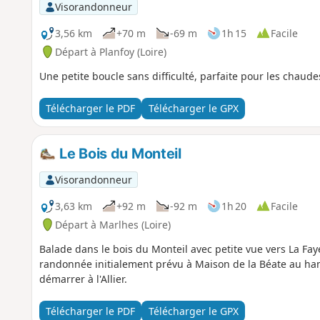
Visorandonneur
3,56 km
+70 m
-69 m
1h 15
Facile
Départ à Planfoy (Loire)
Une petite boucle sans difficulté, parfaite pour les chaude
Télécharger le PDF
Télécharger le GPX
Le Bois du Monteil
Visorandonneur
3,63 km
+92 m
-92 m
1h 20
Facile
Départ à Marlhes (Loire)
Balade dans le bois du Monteil avec petite vue vers La Faye. Message de la modération le 22/06/2023 : Le départ d
randonnée initialement prévu à Maison de la Béate au ham
démarrer à l'Allier.
Télécharger le PDF
Télécharger le GPX