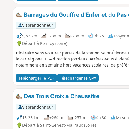
Barrages du Gouffre d'Enfer et du Pas 
Visorandonneur
9,62 km
+238 m
-238 m
3h 25
Moyenn
Départ à Planfoy (Loire)
Itinéraire sans voiture : partez de la station Saint-Étienn
le car régional L14 direction Jonzieux. Arrêtez-vous à Plan
notamment en semaine hors vacances scolaires, de préfére
Télécharger le PDF
Télécharger le GPX
Des Trois Croix à Chaussitre
Visorandonneur
13,23 km
+264 m
-257 m
4h 30
Moyen
Départ à Saint-Genest-Malifaux (Loire)