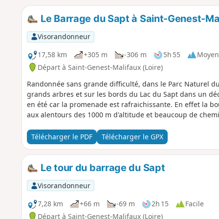
Le Barrage du Sapt à Saint-Genest-Ma
Visorandonneur
17,58 km
+305 m
-306 m
5h 55
Moyen
Départ à Saint-Genest-Malifaux (Loire)
Randonnée sans grande difficulté, dans le Parc Naturel du 
grands arbres et sur les bords du Lac du Sapt dans un dé
en été car la promenade est rafraichissante. En effet la b
aux alentours des 1000 m d'altitude et beaucoup de chemi
Télécharger le PDF
Télécharger le GPX
Le tour du barrage du Sapt
Visorandonneur
7,28 km
+66 m
-69 m
2h 15
Facile
Départ à Saint-Genest-Malifaux (Loire)