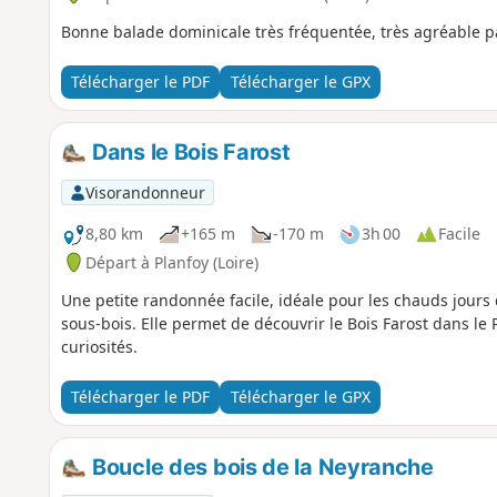
Bonne balade dominicale très fréquentée, très agréable 
Télécharger le PDF
Télécharger le GPX
Dans le Bois Farost
Visorandonneur
8,80 km
+165 m
-170 m
3h 00
Facile
Départ à Planfoy (Loire)
Une petite randonnée facile, idéale pour les chauds jour
sous-bois. Elle permet de découvrir le Bois Farost dans le 
curiosités.
Télécharger le PDF
Télécharger le GPX
Boucle des bois de la Neyranche