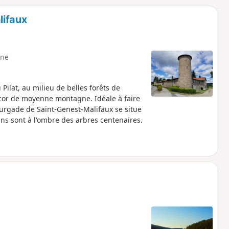
o
a
lifaux
i
m
p
ne
Pilat, au milieu de belles forêts de
cor de moyenne montagne. Idéale à faire
ourgade de Saint-Genest-Malifaux se situe
ns sont à l'ombre des arbres centenaires.