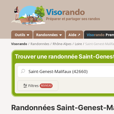
V
i
s
o
r
a
Outils
Randonnées
Aide ↗
Viso
rando
Pre
n
Visorando
Randonnées
Rhône-Alpes
Loire
Saint-Genest-Malif
d
o
Trouver une randonnée Saint-Genes
Filtres
NOUVEAU
Randonnées Saint-Genest-Ma