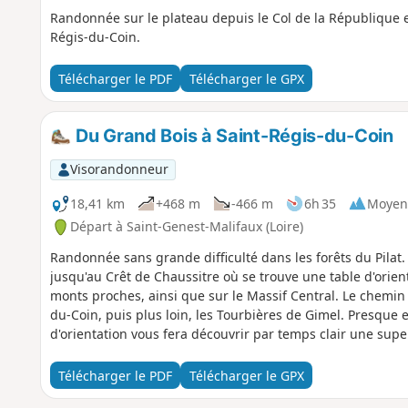
Randonnée sur le plateau depuis le Col de la République e
Régis-du-Coin.
Télécharger le PDF
Télécharger le GPX
Du Grand Bois à Saint-Régis-du-Coin
Visorandonneur
18,41 km
+468 m
-466 m
6h 35
Moyen
Départ à Saint-Genest-Malifaux (Loire)
Randonnée sans grande difficulté dans les forêts du Pilat
jusqu'au Crêt de Chaussitre où se trouve une table d'orie
monts proches, ainsi que sur le Massif Central. Le chemin v
du-Coin, puis plus loin, les Tourbières de Gimel. Presque 
d'orientation vous fera découvrir par temps clair une super
Télécharger le PDF
Télécharger le GPX