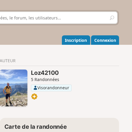
R
e
c
h
e
Inscription
Connexion
r
c
h
AUTEUR
e
r
Loz42100
5 Randonnées
Visorandonneur
Carte de la randonnée