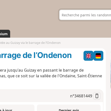
mium
tée au Guizay via le barrage de l’Ondenon
arrage de l’Ondenon
ra jusqu'au Guizay en passant le barrage de
, que ce soit sur la vallée de l'Ondaine, Saint-Étienne
n°
34681449
e à jour
Dernier avis