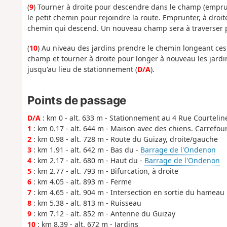
(
9
) Tourner à droite pour descendre dans le champ (emprun
le petit chemin pour rejoindre la route. Emprunter, à droit
chemin qui descend. Un nouveau champ sera à traverser 
(
10
) Au niveau des jardins prendre le chemin longeant ces
champ et tourner à droite pour longer à nouveau les jardins
jusqu'au lieu de stationnement (
D/A
).
Points de passage
D/A
: km 0 - alt. 633 m - Stationnement au 4 Rue Courtelin
1
: km 0.17 - alt. 644 m - Maison avec des chiens. Carrefou
2
: km 0.98 - alt. 728 m - Route du Guizay, droite/gauche
3
: km 1.91 - alt. 642 m - Bas du -
Barrage de l'Ondenon
4
: km 2.17 - alt. 680 m - Haut du -
Barrage de l'Ondenon
5
: km 2.77 - alt. 793 m - Bifurcation, à droite
6
: km 4.05 - alt. 893 m - Ferme
7
: km 4.65 - alt. 904 m - Intersection en sortie du hameau
8
: km 5.38 - alt. 813 m - Ruisseau
9
: km 7.12 - alt. 852 m - Antenne du Guizay
10
: km 8.39 - alt. 672 m - Jardins