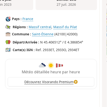
uin 2023
27 juil. 2026
Pays :
France
Régions :
Massif central
,
Massif du Pilat
Commune :
Saint-Étienne
(42100|42000)
Départ/Arrivée :
N 45.406512° / E 4.386854°
Carte(s) IGN :
Ref. 2933ET, 2933O, 2934ET
Météo détaillée heure par heure
Découvrez Visorando Premium