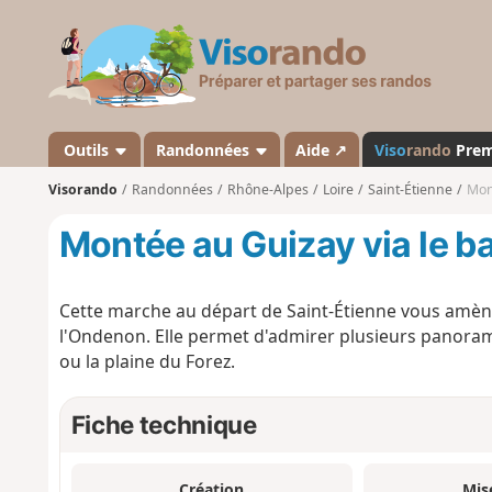
V
i
s
o
r
a
Outils
Randonnées
Aide ↗
Viso
rando
Pre
n
Visorando
Randonnées
Rhône-Alpes
Loire
Saint-Étienne
Mon
d
o
Montée au Guizay via le b
Cette marche au départ de Saint-Étienne vous amène
l'Ondenon. Elle permet d'admirer plusieurs panoramas
ou la plaine du Forez.
Fiche technique
Création
Mis