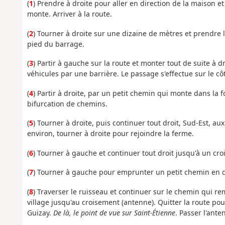
(
1
) Prendre à droite pour aller en direction de la maison 
monte. Arriver à la route.
(
2
) Tourner à droite sur une dizaine de mètres et prendre l
pied du barrage.
(
3
) Partir à gauche sur la route et monter tout de suite à 
véhicules par une barrière. Le passage s'effectue sur le cô
(
4
) Partir à droite, par un petit chemin qui monte dans la 
bifurcation de chemins.
(
5
) Tourner à droite, puis continuer tout droit, Sud-Est, au
environ, tourner à droite pour rejoindre la ferme.
(
6
) Tourner à gauche et continuer tout droit jusqu'à un cr
(
7
) Tourner à gauche pour emprunter un petit chemin en d
(
8
) Traverser le ruisseau et continuer sur le chemin qui re
village jusqu'au croisement (antenne). Quitter la route po
Guizay.
De là, le point de vue sur Saint-Étienne
. Passer l'ante