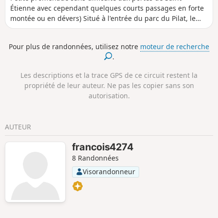
Étienne avec cependant quelques courts passages en forte
marqué.
montée ou en dévers) Situé à l'entrée du parc du Pilat, le
barrage de Cotatay est l'un des barrages qui alimente les
villes de la vallée. Promenade ombragée agréable et
Pour plus de randonnées, utilisez notre
moteur de recherche
rafraîchissante en été (mais baignade interdite).
.
Les descriptions et la trace GPS de ce circuit restent la
propriété de leur auteur. Ne pas les copier sans son
autorisation.
AUTEUR
francois4274
8 Randonnées
Visorandonneur