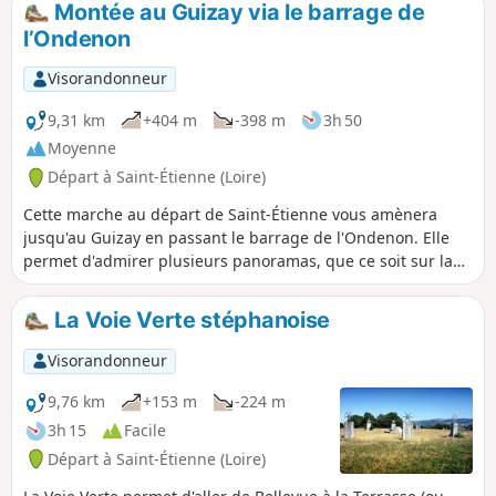
Montée au Guizay via le barrage de
l’Ondenon
Visorandonneur
9,31 km
+404 m
-398 m
3h 50
Moyenne
Départ à Saint-Étienne (Loire)
Cette marche au départ de Saint-Étienne vous amènera
jusqu'au Guizay en passant le barrage de l'Ondenon. Elle
permet d'admirer plusieurs panoramas, que ce soit sur la
vallée de l'Ondaine, Saint-Étienne ou la plaine du Forez.
La Voie Verte stéphanoise
Visorandonneur
9,76 km
+153 m
-224 m
3h 15
Facile
Départ à Saint-Étienne (Loire)