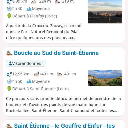
6,99 km
+224 m
-219 m
2h 40
Moyenne
Départ à Planfoy (Loire)
À partir de la Croix du Guizay, ce circuit
dans le Parc Naturel Régional du Pilat
offre quelques-uns des plus beaux
points de vue sur Saint-Étienne. Le
belvédère permet de prendre en
Boucle au Sud de Saint-Étienne
enfilade la rue centrale de la ville et
d'embrasser du regard l'ensemble de
Visorandonneur
l'agglomération.
12,95 km
+401 m
-401 m
4h 50
Moyenne
Départ à Saint-Étienne (Loire)
Ce parcours sans grande difficulté permet de prendre de la
hauteur et d'avoir des points de vue magnifique sur
Rochetaillée, Saint-Étienne, Saint-Chamond et toutes les
plaines avoisinantes. Le calme aux portes de Saint-Étienne.
Les parfums vous envahissent et les paysages sont
Saint Étienne - le Gouffre d'Enfer - les