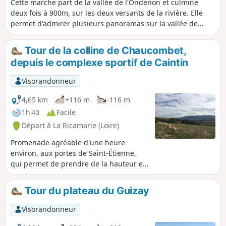
Cette marche part de la vallée de l'Ondenon et culmine
deux fois à 900m, sur les deux versants de la rivière. Elle
permet d'admirer plusieurs panoramas sur la vallée de
l'Ondaine, la ville de Saint-Étienne et, au loin, les Monts du
Forez.
Tour de la colline de Chaucombet,
depuis le complexe sportif de Caintin
Visorandonneur
4,65 km
+116 m
-116 m
1h 40
Facile
Départ à La Ricamarie (Loire)
Promenade agréable d'une heure
environ, aux portes de Saint-Étienne,
qui permet de prendre de la hauteur et
d'avoir de belles vues sur les vallées et
les reliefs environnants. Au départ il y a
Tour du plateau du Guizay
des panneaux interdisant l'accès aux
chiens.
Visorandonneur