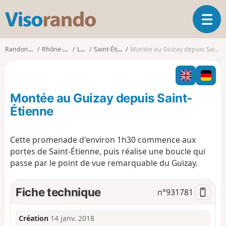
V
O
i
u
s
v
o
Randonnées
Rhône-Alpes
Loire
Saint-Étienne
Montée au Guizay depuis Saint-Étienne
r
r
i
a
r
n
l
d
Montée au Guizay depuis Saint-
a
o
n
Étienne
a
v
Cette promenade d'environ 1h30 commence aux
i
portes de Saint-Étienne, puis réalise une boucle qui
g
a
passe par le point de vue remarquable du Guizay.
t
i
Fiche technique
n°
931781
o
n
Création
14 janv. 2018