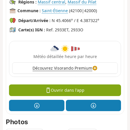
Régions :
Massif central
,
Massif du Pilat
Commune :
Saint-Étienne
(42100|42000)
Départ/Arrivée :
N 45.4066° / E 4.387322°
Carte(s) IGN :
Ref. 2933ET, 2933O
Météo détaillée heure par heure
Découvrez Visorando Premium
Ouvrir dans l'app
Photos