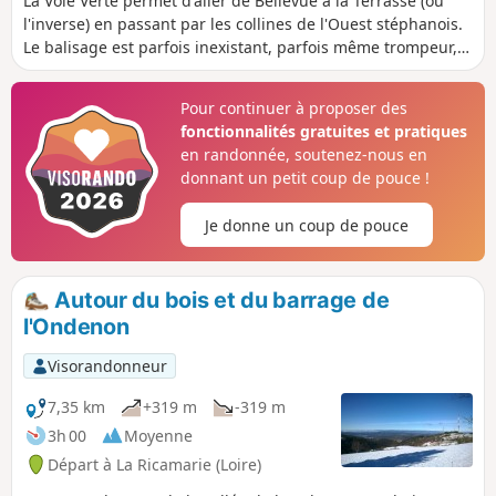
La Voie Verte permet d'aller de Bellevue à la Terrasse (ou
l'inverse) en passant par les collines de l'Ouest stéphanois.
Le balisage est parfois inexistant, parfois même trompeur,
et le plus souvent inadapté. Autant de raisons motivant la
proposition de cette balade avec un descriptif détaillé. Il est
Pour continuer à proposer des
possible de la scinder en deux en s'arrêtant au niveau du
fonctionnalités gratuites et pratiques
Puits Couriot. La mise à jour itinéraire/descriptif du 16 août
en randonnée, soutenez-nous en
2020 tient compte du nouveau tracé à partir de Bellevue.
donnant un petit coup de pouce !
Je donne un coup de pouce
Autour du bois et du barrage de
l'Ondenon
Visorandonneur
7,35 km
+319 m
-319 m
3h 00
Moyenne
Départ à La Ricamarie (Loire)