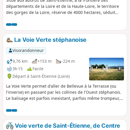
Situé aux abords de Saint-Étienne, à la frontière des
départements de la Loire et de la Haute-Loire, le territoire
des gorges de la Loire, réserve de 4000 hectares, séduit
avec ses paysages boisés paisibles, sa faune et sa flore
remarquables, ses éperons rocheux, son très beau lac de
Grangent, mais aussi ses châteaux médiévaux et ses
villages typiques.
La Voie Verte stéphanoise
Visorandonneur
9,76 km
+153 m
-224 m
3h 15
Facile
Départ à Saint-Étienne (Loire)
La Voie Verte permet d'aller de Bellevue à la Terrasse (ou
l'inverse) en passant par les collines de l'Ouest stéphanois.
Le balisage est parfois inexistant, parfois même trompeur,
et le plus souvent inadapté. Autant de raisons motivant la
proposition de cette balade avec un descriptif détaillé. Il est
possible de la scinder en deux en s'arrêtant au niveau du
Puits Couriot. La mise à jour itinéraire/descriptif du 16 août
Voie verte de Saint-Étienne, de Centre
2020 tient compte du nouveau tracé à partir de Bellevue.