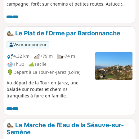
campagne, forêt sur chemins et petites routes. Astuce :
n'hésitez pas à vous retourner pendant le parcours,
certains panoramas sont parfois plus beaux derrière que
devant !
Le Plat de l'Orme par Bardonnanche
Visorandonneur
4,32 km
+79 m
-74 m
1h 30
Facile
Départ à La Tour-en-Jarez (Loire)
Au départ de la Tour-en-Jarez, une
balade sur routes et chemins
tranquilles à faire en famille.
La Marche de l'Eau de la Séauve-sur-
Semène