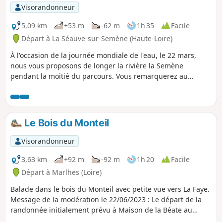
Visorandonneur
5,09 km
+53 m
-62 m
1h 35
Facile
Départ à La Séauve-sur-Semène (Haute-Loire)
À l'occasion de la journée mondiale de l'eau, le 22 mars,
nous vous proposons de longer la rivière la Semène
pendant la moitié du parcours. Vous remarquerez au
passage un escalier à truites permettant à celles-ci de
remonter le courant pour se reproduire sur leur lieu de
naissance. À Mathevard, sur les vestiges d'une usine de
tissage, vous pourrez aussi observer un cadran solaire
Le Bois du Monteil
napoléonien avec sa graduation décimale (rare).
Visorandonneur
3,63 km
+92 m
-92 m
1h 20
Facile
Départ à Marlhes (Loire)
Balade dans le bois du Monteil avec petite vue vers La Faye.
Message de la modération le 22/06/2023 : Le départ de la
randonnée initialement prévu à Maison de la Béate au
hameau du Monteil (propriété privée) a été modifié pour