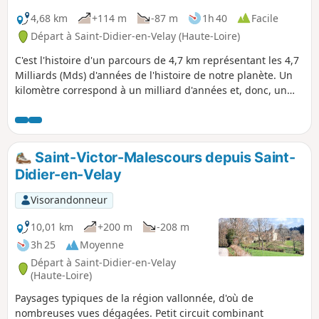
4,68 km
+114 m
-87 m
1h 40
Facile
Départ à Saint-Didier-en-Velay (Haute-Loire)
C'est l'histoire d'un parcours de 4,7 km représentant les 4,7
Milliards (Mds) d'années de l'histoire de notre planète. Un
kilomètre correspond à un milliard d'années et, donc, un
mètre (un grand pas) à un million d'années. C'est à partir de
cette symbolique que tout au long de ce parcours 21
panneaux ont été placés. L'endroit de l'implantation, et donc
la période correspondante, raconte un évènement majeur
Saint-Victor-Malescours depuis Saint-
qui a bouleversé l'évolution de la Terre. Ce circuit qui
Didier-en-Velay
parcourt les sentiers de Saint-Didier-en-Velay se veut à la
fois ludique, historique et originale.
Visorandonneur
10,01 km
+200 m
-208 m
3h 25
Moyenne
Départ à Saint-Didier-en-Velay
(Haute-Loire)
Paysages typiques de la région vallonnée, d'où de
nombreuses vues dégagées. Petit circuit combinant