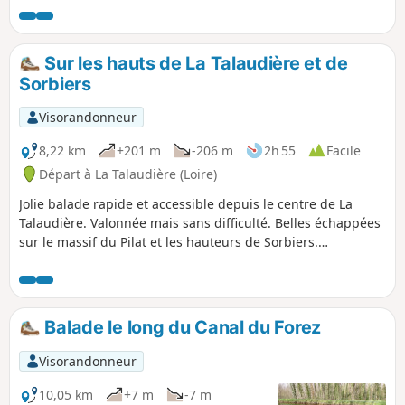
démarrer à l'Allier.
Sur les hauts de La Talaudière et de
Sorbiers
Visorandonneur
8,22 km
+201 m
-206 m
2h 55
Facile
Départ à La Talaudière (Loire)
Jolie balade rapide et accessible depuis le centre de La
Talaudière. Valonnée mais sans difficulté. Belles échappées
sur le massif du Pilat et les hauteurs de Sorbiers.
Découverte du château et du parc de Sorbiers en fin de
parcours.
Balade le long du Canal du Forez
Visorandonneur
10,05 km
+7 m
-7 m