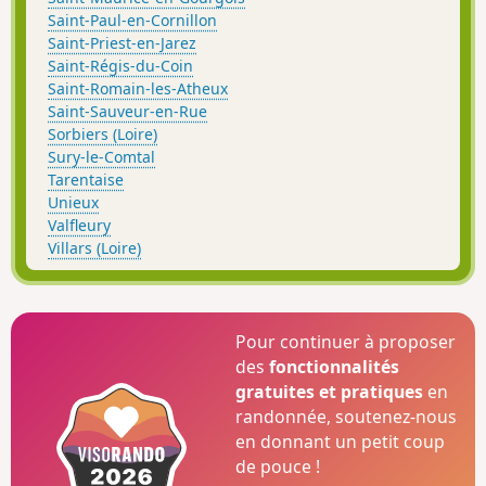
Saint-Paul-en-Cornillon
Saint-Priest-en-Jarez
Saint-Régis-du-Coin
Saint-Romain-les-Atheux
Saint-Sauveur-en-Rue
Sorbiers (Loire)
Sury-le-Comtal
Tarentaise
Unieux
Valfleury
Villars (Loire)
Pour continuer à proposer
des
fonctionnalités
gratuites et pratiques
en
randonnée, soutenez-nous
en donnant un petit coup
de pouce !