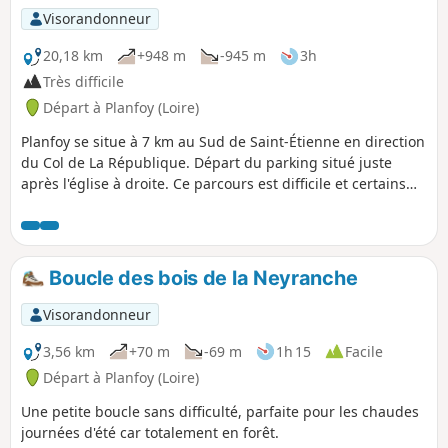
Visorandonneur
20,18 km
+948 m
-945 m
3h
Très difficile
Départ à Planfoy (Loire)
Planfoy se situe à 7 km au Sud de Saint-Étienne en direction
du Col de La République. Départ du parking situé juste
après l'église à droite. Ce parcours est difficile et certains
passages sont très technique et réservés à des personnes
aguerries. D'une durée de 3 heures environ en trail.
Boucle des bois de la Neyranche
Visorandonneur
3,56 km
+70 m
-69 m
1h 15
Facile
Départ à Planfoy (Loire)
Une petite boucle sans difficulté, parfaite pour les chaudes
journées d'été car totalement en forêt.