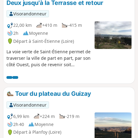
Deux jusqu'à la Terrasse et retour
Visorandonneur
22,00 km
+410 m
-415 m
2h
Moyenne
Départ à Saint-Étienne (Loire)
La voie verte de Saint-Étienne permet de
traverser la ville de part en part, par son
côté Ouest, puis de revenir soit
entièrement en ville, soit par la nouvelle
"voie verte" qui contourne la ville par
l'est (Mise à jour du 1/12/2019). À l'aller,
elle se compose la plupart du temps de
Tour du plateau du Guizay
chemins réservés aux piétons ou
cyclistes; par endroits, elle emprunte
Visorandonneur
aussi quelques rues de la ville. Au
retour par l'est, elle emprunte la
6,99 km
+224 m
-219 m
nouvelle voie verte et se situe aussi
2h 40
Moyenne
beaucoup en ville.
Départ à Planfoy (Loire)