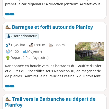
prenez le car régional L14 direction Jonzieux. Arrêtez-vous à
Planfoy Route du Bourg en faisant attention aux horaires
notamment en semaine hors vacances scolaires, de
préférence privilégiez le matin.
Barrages et forêt autour de Planfoy
Visorandonneur
13,49 km
+360 m
-366 m
4h 55
Moyenne
Départ à Planfoy (Loire)
Randonnée en boucle vers les barrages du Gouffre d'Enfer
et du Pas du Riot édifiés sous Napoléon III, en maçonnerie
de pierres.. Admirez la hauteur des résineux qui croissent
dans ces forêts.Le proche Col de la République aussi
nommé Col du Grand Bois mérite bien son nom. Itinéraire
essentiellement en sous-bois sans difficulté. Très peu de
route goudronnée (uniquement au départ et arrivée).
Trail vers la Barbanche au départ de
Planfoy