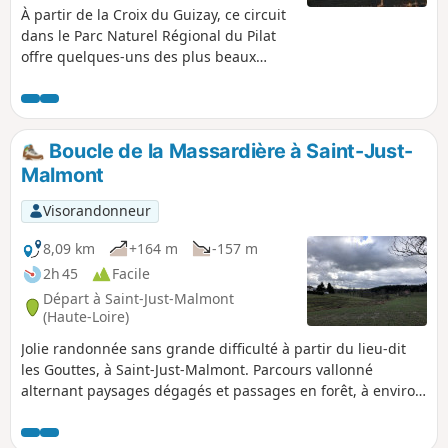
À partir de la Croix du Guizay, ce circuit
dans le Parc Naturel Régional du Pilat
offre quelques-uns des plus beaux
points de vue sur Saint-Étienne. Le
belvédère permet de prendre en
enfilade la rue centrale de la ville et
d'embrasser du regard l'ensemble de
Boucle de la Massardière à Saint-Just-
l'agglomération.
Malmont
Visorandonneur
8,09 km
+164 m
-157 m
2h 45
Facile
Départ à Saint-Just-Malmont
(Haute-Loire)
Jolie randonnée sans grande difficulté à partir du lieu-dit
les Gouttes, à Saint-Just-Malmont. Parcours vallonné
alternant paysages dégagés et passages en forêt, à environ
900 m d'altitude.