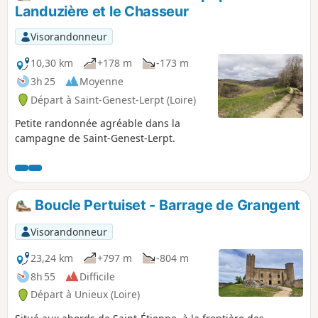
Landuzière et le Chasseur
Visorandonneur
10,30 km
+178 m
-173 m
3h 25
Moyenne
Départ à Saint-Genest-Lerpt (Loire)
Petite randonnée agréable dans la
campagne de Saint-Genest-Lerpt.
Boucle Pertuiset - Barrage de Grangent
Visorandonneur
23,24 km
+797 m
-804 m
8h 55
Difficile
Départ à Unieux (Loire)