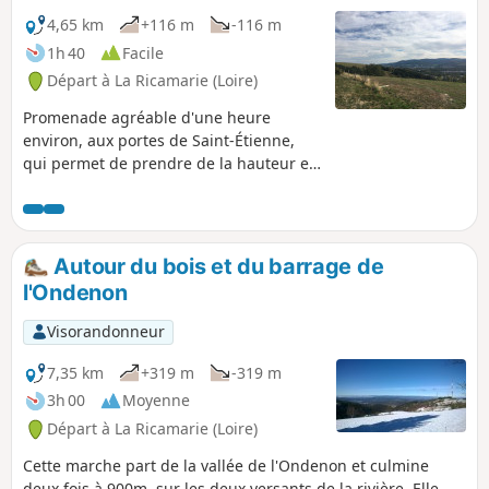
4,65 km
+116 m
-116 m
1h 40
Facile
Départ à La Ricamarie (Loire)
Promenade agréable d'une heure
environ, aux portes de Saint-Étienne,
qui permet de prendre de la hauteur et
d'avoir de belles vues sur les vallées et
les reliefs environnants. Au départ il y a
des panneaux interdisant l'accès aux
chiens.
Autour du bois et du barrage de
l'Ondenon
Visorandonneur
7,35 km
+319 m
-319 m
3h 00
Moyenne
Départ à La Ricamarie (Loire)
Cette marche part de la vallée de l'Ondenon et culmine
deux fois à 900m, sur les deux versants de la rivière. Elle