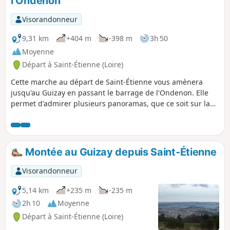
l’Ondenon
Visorandonneur
9,31 km
+404 m
-398 m
3h 50
Moyenne
Départ à Saint-Étienne (Loire)
Cette marche au départ de Saint-Étienne vous amènera
jusqu'au Guizay en passant le barrage de l'Ondenon. Elle
permet d'admirer plusieurs panoramas, que ce soit sur la
vallée de l'Ondaine, Saint-Étienne ou la plaine du Forez.
Montée au Guizay depuis Saint-Étienne
Visorandonneur
5,14 km
+235 m
-235 m
2h 10
Moyenne
Départ à Saint-Étienne (Loire)