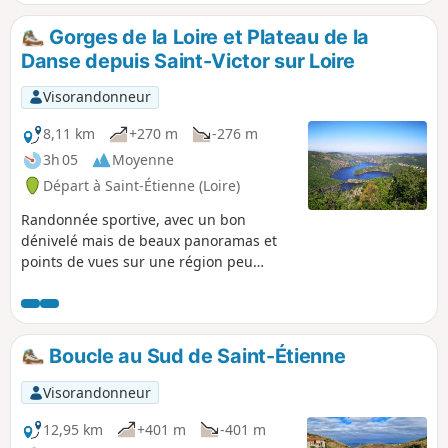
Gorges de la Loire et Plateau de la
Danse depuis Saint-Victor sur Loire
Visorandonneur
8,11 km
+270 m
-276 m
3h 05
Moyenne
Départ à Saint-Étienne (Loire)
Randonnée sportive, avec un bon
dénivelé mais de beaux panoramas et
points de vues sur une région peu
connue et qui méritent de faire
quelques efforts.
Boucle au Sud de Saint-Étienne
Visorandonneur
12,95 km
+401 m
-401 m