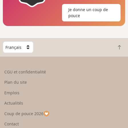
Je donne un coup de
pouce
C
R
h
e
o
t
i
o
s
CGU et confidentialité
u
i
r
s
Plan du site
e
s
n
e
Emplois
h
z
Actualités
a
u
u
n
Coup de pouce 2026
t
p
a
Contact