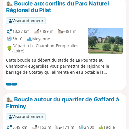
Boucle aux confins du Parc Naturel
p
Régional du Pilat
Visorandonneur
13,27 km
+489 m
-481 m
5h 10
Moyenne
Départ à Le Chambon-Feugerolles
(Loire)
Cette boucle au départ du stade de La Pouratte au
Chambon-Feugerolles vous permettra de rejoindre le
barrage de Cotatay qui alimente en eau potable la
commune et ensuite prendre de la hauteur pour
surplomber la vallée de l'Ondaine.
Boucle autour du quartier de Gaffard à
Firminy
Visorandonneur
5,49 km
+163 m
-171 m
2h 00
Facile