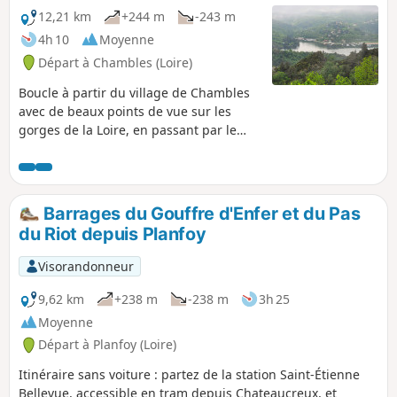
12,21 km
+244 m
-243 m
4h 10
Moyenne
Départ à Chambles (Loire)
Boucle à partir du village de Chambles
avec de beaux points de vue sur les
gorges de la Loire, en passant par le
Château Médiéval d'Essalois, sur les
Monts du Lyonnais, la plaine et les
Monts du Forez.
Barrages du Gouffre d'Enfer et du Pas
du Riot depuis Planfoy
Visorandonneur
9,62 km
+238 m
-238 m
3h 25
Moyenne
Départ à Planfoy (Loire)
Itinéraire sans voiture : partez de la station Saint-Étienne
Bellevue, accessible en tram depuis Chateaucreux, et