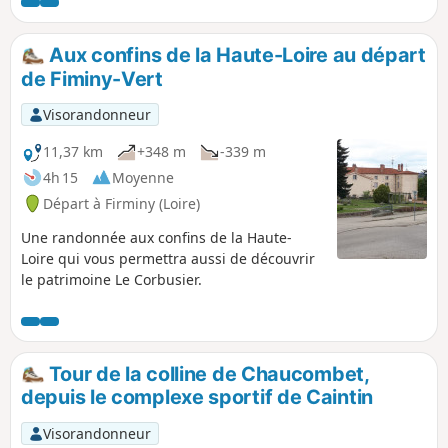
hauteur et le retour s'effectue par la route des crêtes reliant
Saint-Étienne à Firminy. Mise en garde modérateur au
15/02/2021 :problème de propriété privée en (1), voir les
Aux confins de la Haute-Loire au départ
avis en bas de page
de Fiminy-Vert
Visorandonneur
11,37 km
+348 m
-339 m
4h 15
Moyenne
Départ à Firminy (Loire)
Une randonnée aux confins de la Haute-
Loire qui vous permettra aussi de découvrir
le patrimoine Le Corbusier.
Tour de la colline de Chaucombet,
depuis le complexe sportif de Caintin
Visorandonneur