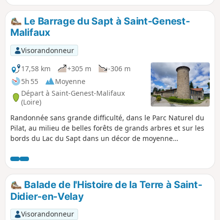
Le Barrage du Sapt à Saint-Genest-
Malifaux
Visorandonneur
17,58 km
+305 m
-306 m
5h 55
Moyenne
Départ à Saint-Genest-Malifaux
(Loire)
Randonnée sans grande difficulté, dans le Parc Naturel du
Pilat, au milieu de belles forêts de grands arbres et sur les
bords du Lac du Sapt dans un décor de moyenne
montagne. Idéale à faire en été car la promenade est
rafraichissante. En effet la bourgade de Saint-Genest-
Malifaux se situe aux alentours des 1000 m d'altitude et
beaucoup de chemins sont à l'ombre des arbres
Balade de l'Histoire de la Terre à Saint-
centenaires.
Didier-en-Velay
Visorandonneur