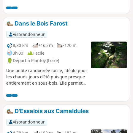
Dans le Bois Farost
Visorandonneur
8,80 km
+165 m
-170 m
3h 00
Facile
Départ à Planfoy (Loire)
Une petite randonnée facile, idéale pour
les chauds jours d'été puisque presque
entièrement en sous-bois. Elle permet
de découvrir le Bois Farost dans le Parc
Naturel Régional du Pilat, avec ses
curiosités.
D'Essalois aux Camaldules
Visorandonneur
4,78 km
+183 m
-183 m