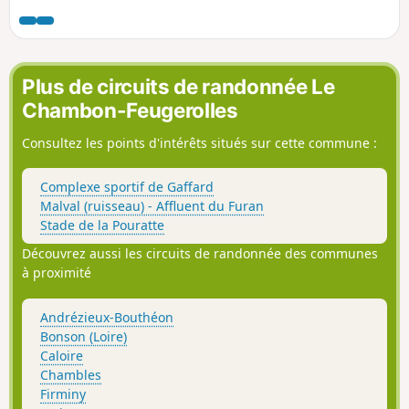
d'itinéraire, poste d'observation des oiseaux
sur l'Étang David. Hameaux de Razoux, les
Côtes, Noailleux, Cessieux. Points de vues
sur la plaine du Forez. Edit : pour tenir
compte de la remarque, 25 % de route
Plus de circuits de randonnée Le
goudronnée.- en ce moment (avril 2025)
Chambon-Feugerolles
étang David à sec pour destruction de
plante invasive.
Consultez les points d'intérêts situés sur cette commune :
Complexe sportif de Gaffard
Malval (ruisseau) - Affluent du Furan
Stade de la Pouratte
Découvrez aussi les circuits de randonnée des communes
à proximité
Andrézieux-Bouthéon
Bonson (Loire)
Caloire
Chambles
Firminy