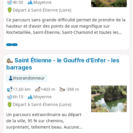
4h 50
Moyenne
Départ à Saint-Étienne (Loire)
Ce parcours sans grande difficulté permet de prendre de la
hauteur et d'avoir des points de vue magnifique sur
Rochetaillée, Saint-Étienne, Saint-Chamond et toutes les
plaines avoisinantes. Le calme aux portes de Saint-Étienne.
Les parfums vous envahissent et les paysages sont
somptueux.
Saint Étienne - le Gouffre d'Enfer - les
barrages
Visorandonneur
17,60 km
+403 m
-398 m
6h 10
Moyenne
Départ à Saint-Étienne (Loire)
Un parcours extraordinaire au départ
de la ville, 95 % sur chemins,
surprenant, tellement beau. Aucune