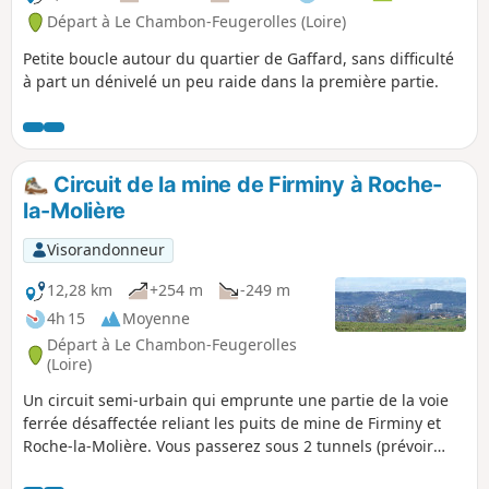
Départ à Le Chambon-Feugerolles (Loire)
Petite boucle autour du quartier de Gaffard, sans difficulté
à part un dénivelé un peu raide dans la première partie.
Circuit de la mine de Firminy à Roche-
la-Molière
Visorandonneur
12,28 km
+254 m
-249 m
4h 15
Moyenne
Départ à Le Chambon-Feugerolles
(Loire)
Un circuit semi-urbain qui emprunte une partie de la voie
ferrée désaffectée reliant les puits de mine de Firminy et
Roche-la-Molière. Vous passerez sous 2 tunnels (prévoir
lampe torche). La 2nde partie permet de prendre de la